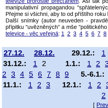
televize prorostlé břečťanem
. Asi tak p
manipulativní propagandou "spřátelenýc
Přejme si všichni, aby to od příštího roku b
Další snímky (autor neuveden - pravd
přípitku "uvězněných" a mše "politickéh
televice - věc veřejná
:
1
2
3
4
5
6
7
8
27.12.
28.12.
29.12.:
1
31.12.:
1
2
1.1.:
1
2
2
3
4
5
6
7
8
9
5.-6.1.:
11.1.:
1
2
3
12.1.:
1
2
2
[
Pre