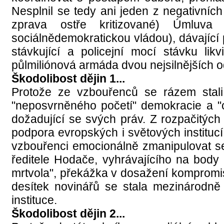
Nesplnil se tedy ani jeden z negativníc
zprava ostře kritizované) Úmluva
sociálnědemokratickou vládou), dávající 
stávkující a policejní mocí stávku li
půlmiliónová armáda dvou nejsilnějších o
Škodolibost dějin 1...
Protože ze vzbouřenců se rázem stali 
"neposvrněného početí" demokracie a "o
dožadující se svých práv. Z rozpačitých
podpora evropských i světových institucí
vzbouřenci emocionálně zmanipulovat se 
ředitele Hodače, vyhrávajícího na body
mrtvola", překážka v dosažení kompromisu
desítek novinářů se stala mezinárodně
instituce.
Škodolibost dějin 2...