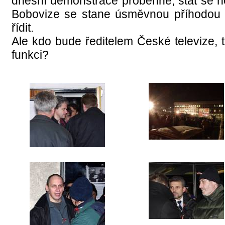
dnešní demonstrace proběhne, stát se ne
Bobovize se stane úsměvnou příhodou k p
řídit.
Ale kdo bude ředitelem České televize, 
funkci?