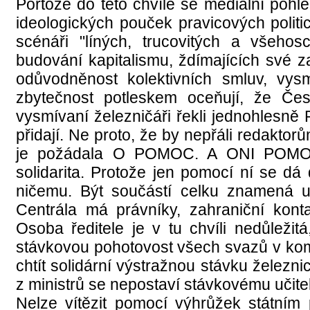
Portože do této chvíle se mediální pohl
ideologických pouček pravicových politi
scénáři "líných, trucovitých a všehos
budování kapitalismu, ždímajících své z
odůvodněnost kolektivních smluv, vysmí
zbytečnost potleskem oceňují, že Č
vysmívaní železničáři řekli jednohlesn
přidají. Ne proto, že by nepřáli redak
je požádala O POMOC. A ONI POMOHOU
solidarita. Protože jen pomocí ní se dá 
ničemu. Být součástí celku znamená u
Centrála má právníky, zahraniční kont
Osoba ředitele je v tu chvíli nedůležitá
stávkovou pohotovost všech svazů v kom
chtít solidární výstražnou stávku železnic
z ministrů se nepostaví stávkovému učite
Nelze vítězit pomocí výhrůžek státním