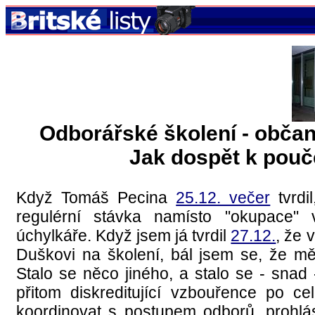
Odborářské školení - obča
Jak dospět k pouče
Když Tomáš Pecina
25.12. večer
tvrdi
regulérní stávka namísto "okupace" 
úchylkáře. Když jsem já tvrdil
27.12.
, že 
Duškovi na školení, bál jsem se, že m
Stalo se něco jiného, a stalo se - snad 
přitom diskreditující vzbouřence po ce
koordinovat s postupem odborů, prohlási