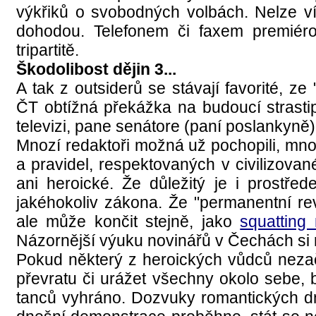
výkřiků o svobodných volbách. Nelze vít
dohodou. Telefonem či faxem premiérov
tripartitě.
Škodolibost dějin 3...
A tak z outsiderů se stávají favorité, z
ČT obtížná překážka na budoucí strastipl
televizi, pane senátore (paní poslankyn
Mnozí redaktoři možná už pochopili, mnoz
a pravidel, respektovaných v civilizovan
ani heroické. Že důležitý je i prostřede
jakéhokoliv zákona. Že "permanentní rev
ale může končit stejně, jako
squatting
Názornější výuku novinářů v Čechách si 
Pokud některý z heroických vůdců neza
převratu či urážet všechny okolo sebe, b
tanců vyhráno. Dozvuky romantických dnů