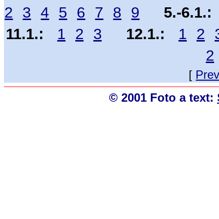
2
3
4
5
6
7
8
9
5.-6.1.:
11.1.:
1
2
3
12.1.:
1
2
2
[
Pre
© 2001 Foto a text: