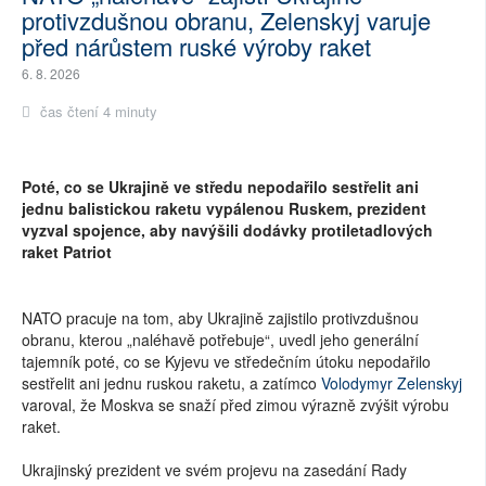
protivzdušnou obranu, Zelenskyj varuje
před nárůstem ruské výroby raket
6. 8. 2026
čas čtení 4 minuty
Poté, co se Ukrajině ve středu nepodařilo sestřelit ani
jednu balistickou raketu vypálenou Ruskem, prezident
vyzval spojence, aby navýšili dodávky protiletadlových
raket Patriot
NATO pracuje na tom, aby Ukrajině zajistilo protivzdušnou
obranu, kterou „naléhavě potřebuje“, uvedl jeho generální
tajemník poté, co se Kyjevu ve středečním útoku nepodařilo
sestřelit ani jednu ruskou raketu, a zatímco
Volodymyr Zelenskyj
varoval, že Moskva se snaží před zimou výrazně zvýšit výrobu
raket.
Ukrajinský prezident ve svém projevu na zasedání Rady