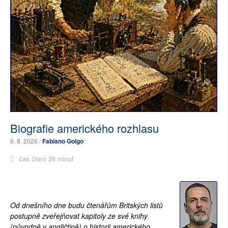
Biografie amerického rozhlasu
6. 8. 2026 /
Fabiano Golgo
čas čtení 26 minut
Od dnešního dne budu čtenářům Britských listů
postupně zveřejňovat kapitoly ze své knihy
(původně v angličtině) o historii amerického