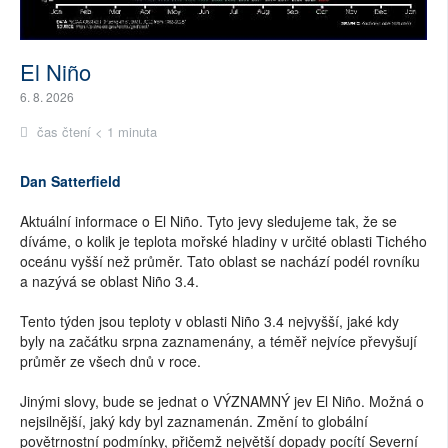
El Niño
6. 8. 2026
čas čtení < 1 minuta
Dan Satterfield
Aktuální informace o El Niño. Tyto jevy sledujeme tak, že se
díváme, o kolik je teplota mořské hladiny v určité oblasti Tichého
oceánu vyšší než průměr. Tato oblast se nachází podél rovníku
a nazývá se oblast Niño 3.4.
Tento týden jsou teploty v oblasti Niño 3.4 nejvyšší, jaké kdy
byly na začátku srpna zaznamenány, a téměř nejvíce převyšují
průměr ze všech dnů v roce.
Jinými slovy, bude se jednat o VÝZNAMNÝ jev El Niño. Možná o
nejsilnější, jaký kdy byl zaznamenán. Změní to globální
povětrnostní podmínky, přičemž největší dopady pocítí Severní