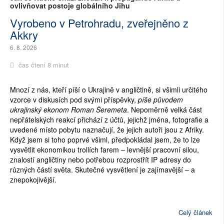
ovlivňovat postoje globálního Jihu
Vyrobeno v Petrohradu, zveřejněno z
Akkry
6. 8. 2026
čas čtení 8 minut
Mnozí z nás, kteří píší o Ukrajině v angličtině, si všimli určitého
vzorce v diskusích pod svými příspěvky,
píše původem
ukrajinský ekonom Roman Šeremeta
. Nepoměrně velká část
nepřátelských reakcí přichází z účtů, jejichž jména, fotografie a
uvedené místo pobytu naznačují, že jejich autoři jsou z Afriky.
Když jsem si toho poprvé všiml, předpokládal jsem, že to lze
vysvětlit ekonomikou trollích farem – levnější pracovní silou,
znalostí angličtiny nebo potřebou rozprostřít IP adresy do
různých částí světa. Skutečné vysvětlení je zajímavější – a
znepokojivější.
Celý článek