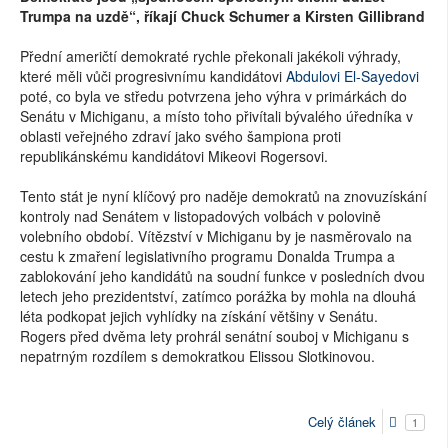
Trumpa na uzdě“, říkají Chuck Schumer a Kirsten Gillibrand
Přední američtí demokraté rychle překonali jakékoli výhrady,
které měli vůči progresivnímu kandidátovi
Abdulovi El-Sayedovi
poté, co byla ve středu potvrzena jeho výhra v primárkách do
Senátu v Michiganu, a místo toho přivítali bývalého úředníka v
oblasti veřejného zdraví jako svého šampiona proti
republikánskému kandidátovi Mikeovi Rogersovi.
Tento stát je nyní klíčový pro naděje demokratů na znovuzískání
kontroly nad Senátem v listopadových volbách v polovině
volebního období. Vítězství v Michiganu by je nasměrovalo na
cestu k zmaření legislativního programu Donalda Trumpa a
zablokování jeho kandidátů na soudní funkce v posledních dvou
letech jeho prezidentství, zatímco porážka by mohla na dlouhá
léta podkopat jejich vyhlídky na získání většiny v Senátu.
Rogers před dvěma lety prohrál senátní souboj v Michiganu s
nepatrným rozdílem s demokratkou Elissou Slotkinovou.
Celý článek
1