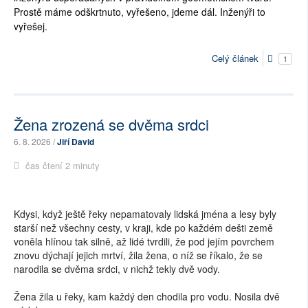
Prostě máme odškrtnuto, vyřešeno, jdeme dál. Inženýři to 
vyřešej. 
Celý článek
1
Žena zrozená se dvěma srdci
6. 8. 2026 /
Jiří David
čas čtení 2 minuty
Kdysi, když ještě řeky nepamatovaly lidská jména a lesy byly
starší než všechny cesty, v kraji, kde po každém dešti země
voněla hlínou tak silně, až lidé tvrdili, že pod jejím povrchem
znovu dýchají jejich mrtví, žila žena, o níž se říkalo, že se
narodila se dvěma srdci, v nichž tekly dvě vody.
Žena žila u řeky, kam každý den chodila pro vodu. Nosila dvě