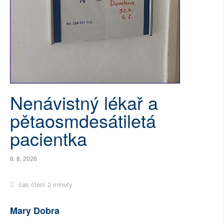
SOCIÁLNÍ SÍTĚ
RUBRIKY
PLNÁ VERZE STRÁNEK
Nenávistný lékař a
pětaosmdesátiletá
pacientka
6. 8. 2026
čas čtení 2 minuty
Mary Dobra