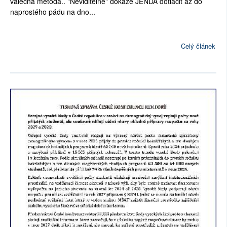
válečná metoda.. "Neviditelné" dokáže JENDA dotlačit až do
naprostého pádu na dno...
Celý článek