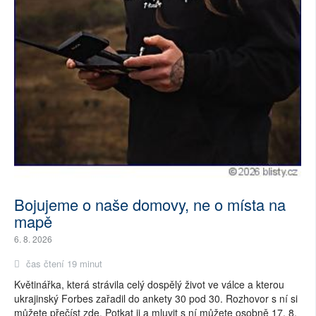
Bojujeme o naše domovy, ne o místa na
mapě
6. 8. 2026
čas čtení 19 minut
Květinářka, která strávila celý dospělý život ve válce a kterou
ukrajinský Forbes zařadil do ankety 30 pod 30. Rozhovor s ní si
můžete přečíst zde. Potkat ji a mluvit s ní můžete osobně 17. 8.