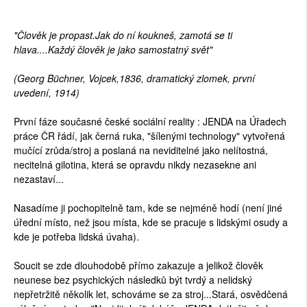
"Člověk je propast.Jak do ní koukneš, zamotá se ti
hlava....Každý člověk je jako samostatný svět"
(Georg Büchner, Vojcek,1836, dramatický zlomek, první
uvedení, 1914)
První fáze současné české sociální reality : JENDA na Úřadech
práce ČR řádí, jak černá ruka, "šílenými technology" vytvořená
mučící zrůda/stroj a poslaná na neviditelné jako nelítostná,
necitelná gilotina, která se opravdu nikdy nezasekne ani
nezastaví...
Nasadíme ji pochopitelně tam, kde se nejméně hodí (není jiné
úřední místo, než jsou místa, kde se pracuje s lidskými osudy a
kde je potřeba lidská úvaha).
Soucit se zde dlouhodobě přímo zakazuje a jelikož člověk
neunese bez psychických následků být tvrdý a nelidský
nepřetržitě několik let, schováme se za stroj...Stará, osvědčená