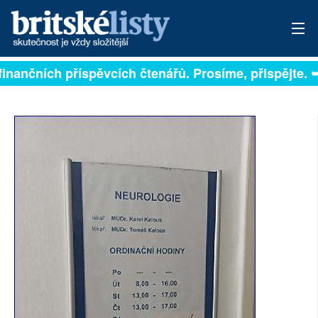
ejí na finančních příspěvcích čtenářů. Prosíme, přispě
PŘIHLÁSIT
AKTUÁLNÍ VYDÁNÍ
ARCHIV
ROZHOVORY
TÉMATA
NEJČTENĚJŠÍ ZA 7 DNÍ
AUTOŘI
PŘÍSPĚVKY NA PROVOZ