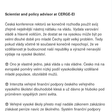
Scientist and policy advisor at CERGE-EI
Česká konference rektorů se konečně rozhodla použít svůj
zřejmě nejsilnější nástroj nátlaku na vládu. Vydala varování
vládě a hlavně voličům, že dostat se na vysokou může být po
velmi dlouhé době pro mladé Čechy opět velký problém. Tedy
pokud vlády včetně té současné konečně nepochopí, že ve
vzdělanosti je budoucnost naší republiky a výrazně nenavýší
výdaje na vysoké školství.
😨 Ono je vlastně jedno, jaká vláda u nás vládne. Česko má na
evropské poměry velmi nízký podíl vysokoškolsky vzdělané
mladé populace, obzvláště mužů.
😨 Intenzita veřejné finanční podpory českého veřejného
vysokého školství dlouhodobě klesá a už dávno je hluboko pod
průměrem vyspělých zemí světa.
😨 Veřejné vysoké školy přesto mají nadále zákonem zakázáno
získávat peníze navíc ze školného. Systém finanční podpory