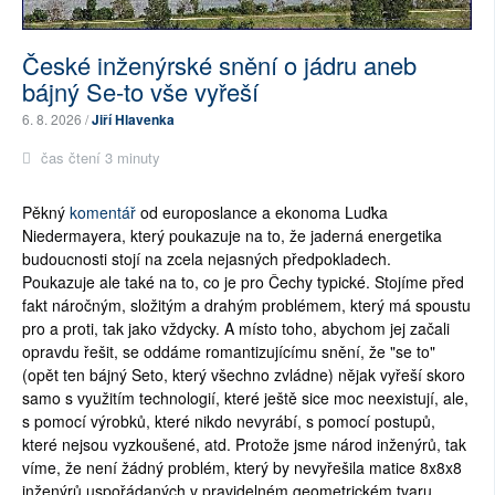
České inženýrské snění o jádru aneb
bájný Se-to vše vyřeší
6. 8. 2026 /
Jiří Hlavenka
čas čtení 3 minuty
Pěkný 
komentář
 od europoslance a ekonoma Luďka 
Niedermayera, který poukazuje na to, že jaderná energetika 
budoucnosti stojí na zcela nejasných předpokladech.  
Poukazuje ale také na to, co je pro Čechy typické. Stojíme před 
fakt náročným, složitým a drahým problémem, který má spoustu 
pro a proti, tak jako vždycky. A místo toho, abychom jej začali 
opravdu řešit, se oddáme romantizujícímu snění, že "se to" 
(opět ten bájný Seto, který všechno zvládne) nějak vyřeší skoro 
samo s využitím technologií, které ještě sice moc neexistují, ale, 
s pomocí výrobků, které nikdo nevyrábí, s pomocí postupů, 
které nejsou vyzkoušené, atd. Protože jsme národ inženýrů, tak 
víme, že není žádný problém, který by nevyřešila matice 8x8x8 
inženýrů uspořádaných v pravidelném geometrickém tvaru. 