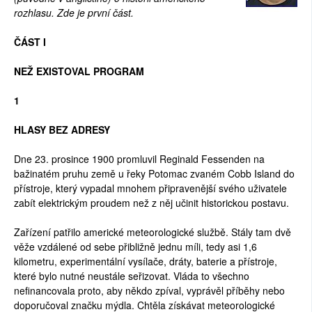
rozhlasu. Zde je první část.
ČÁST I
NEŽ EXISTOVAL PROGRAM
1
HLASY BEZ ADRESY
Dne 23. prosince 1900 promluvil Reginald Fessenden na
bažinatém pruhu země u řeky Potomac zvaném Cobb Island do
přístroje, který vypadal mnohem připravenější svého uživatele
zabít elektrickým proudem než z něj učinit historickou postavu.
Zařízení patřilo americké meteorologické službě. Stály tam dvě
věže vzdálené od sebe přibližně jednu míli, tedy asi 1,6
kilometru, experimentální vysílače, dráty, baterie a přístroje,
které bylo nutné neustále seřizovat. Vláda to všechno
nefinancovala proto, aby někdo zpíval, vyprávěl příběhy nebo
doporučoval značku mýdla. Chtěla získávat meteorologické