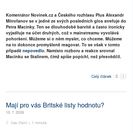
Komentátor Novinek.cz a Českého rozhlasu Plus Alexandr
Mitrofanov se v jedné ze svých posledních glos strefuje do
Petra Macinky. Ten se dlouhodobě barvitě a často ironicky
vyjadřuje na účet druhých, což v mainstreamu vyvolává
pohoršení. Můžeme si o něm myslet, co chceme. Můžeme
na to dokonce promyšleně reagovat. To se však v tomto
případě
nepovedlo
. Namísto rozboru a reakce srovnal
Macinku se Stalinem, čímž spíše popíchl, než přesvědčil.
Celý článek
1
Mají pro vás Britské listy hodnotu?
10. 7. 2026
čas čtení < 1 minuta