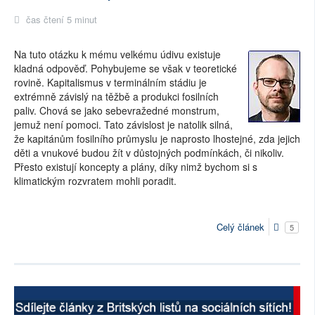
čas čtení 5 minut
Na tuto otázku k mému velkému údivu existuje
kladná odpověď. Pohybujeme se však v teoretické
rovině. Kapitalismus v terminálním stádiu je
extrémně závislý na těžbě a produkci fosilních
paliv. Chová se jako sebevražedné monstrum,
jemuž není pomoci. Tato závislost je natolik silná,
že kapitánům fosilního průmyslu je naprosto lhostejné, zda jejich
děti a vnukové budou žít v důstojných podmínkách, či nikoliv.
Přesto existují koncepty a plány, díky nimž bychom si s
klimatickým rozvratem mohli poradit.
Celý článek
5