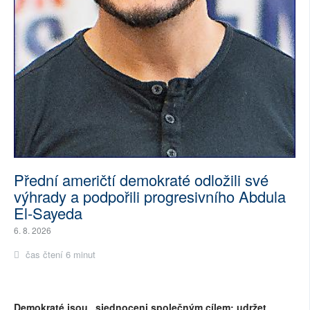
Přední američtí demokraté odložili své
výhrady a podpořili progresivního Abdula
El-Sayeda
6. 8. 2026
čas čtení 6 minut
Demokraté jsou „sjednoceni společným cílem: udržet