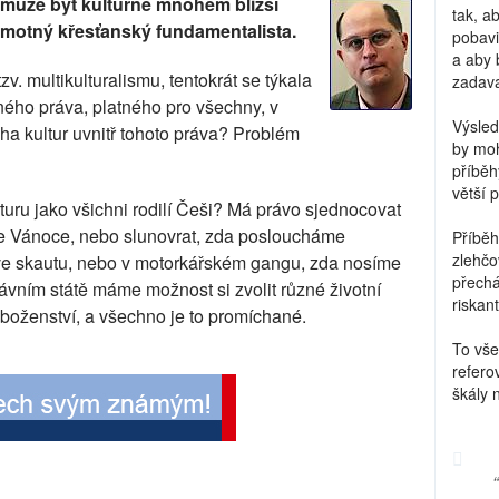
 může být kulturně mnohem bližší
tak, a
ramotný křesťanský fundamentalista.
pobavi
a aby 
v. multikulturalismu, tentokrát se týkala
zadava
ného práva, platného pro všechny, v
Výsled
a kultur uvnitř tohoto práva? Problém
by moh
příběh
větší 
turu jako všichni rodilí Češi? Má právo sjednocovat
víme Vánoce, nebo slunovrat, zda posloucháme
Příběh
zlehčo
ve skautu, nebo v motorkářském gangu, zda nosíme
přechá
vním státě máme možnost si zvolit různé životní
riskant
náboženství, a všechno je to promíchané.
To vše
refero
škály 