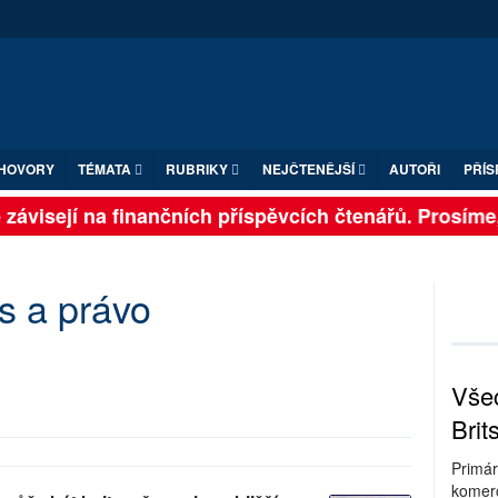
HOVORY
TÉMATA
RUBRIKY
NEJČTENĚJŠÍ
AUTOŘI
PŘÍS
závisejí na finančních příspěvcích čtenářů. Prosíme, p
us a právo
Všec
Brit
Primár
komerc