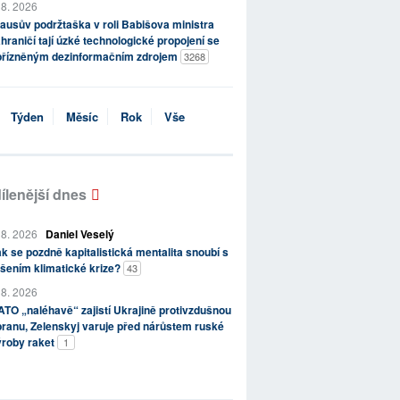
 8. 2026
ausův podržtaška v roli Babišova ministra
hraničí tají úzké technologické propojení se
přízněným dezinformačním zdrojem
3268
Týden
Měsíc
Rok
Vše
ílenější dnes
 8. 2026
Daniel Veselý
k se pozdně kapitalistická mentalita snoubí s
šením klimatické krize?
43
 8. 2026
TO „naléhavě“ zajistí Ukrajině protivzdušnou
ranu, Zelenskyj varuje před nárůstem ruské
ýroby raket
1