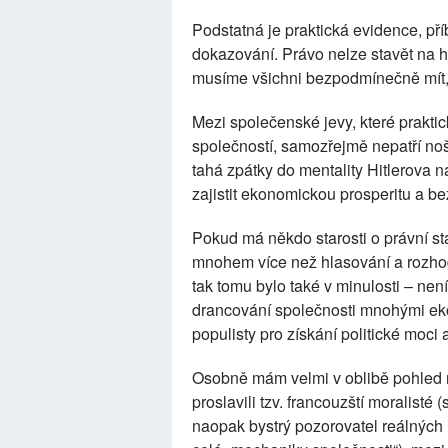
Podstatná je praktická evidence, pří
dokazování. Právo nelze stavět na h
musíme všichni bezpodmínečně mít, 
Mezi společenské jevy, které praktic
společností, samozřejmě nepatří noš
tahá zpátky do mentality Hitlerova 
zajistit ekonomickou prosperitu a b
Pokud má někdo starosti o právní stá
mnohem více než hlasování a rozho
tak tomu bylo také v minulosti – nen
drancování společnosti mnohými eko
populisty pro získání politické moci
Osobně mám velmi v oblibě pohled na
proslavili tzv. francouzští moralisté
naopak bystrý pozorovatel reálných 