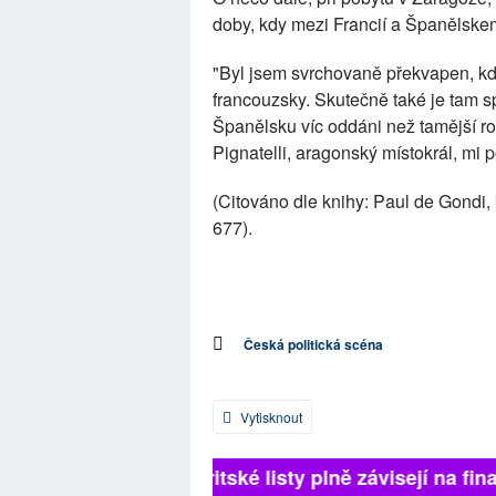
doby, kdy mezi Francií a Španělskem 
"Byl jsem svrchovaně překvapen, kdy
francouzsky. Skutečně také je tam s
Španělsku víc oddáni než tamější r
Pignatelli, aragonský místokrál, mi pos
(Citováno dle knihy: Paul de Gondi, 
677).
Česká politická scéna
Vytisknout
Britské listy plně závisejí na fina