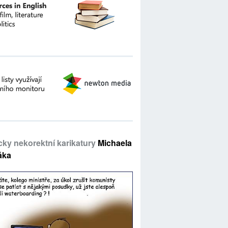
icky nekorektní karikatury
Michaela
áka