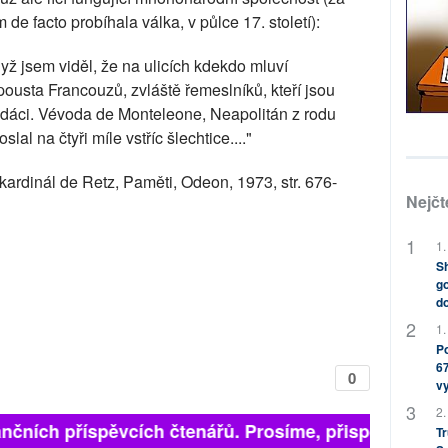
de facto probíhala válka, v půlce 17. století):
ž jsem viděl, že na ulicích kdekdo mluví
pousta Francouzů, zvláště řemeslníků, kteří jsou
odáci. Vévoda de Monteleone, Neapolitán z rodu
lal na čtyři míle vstříc šlechtice...."
kardinál de Retz, Paměti, Odeon, 1973, str. 676-
Nejčt
1.
Sh
go
do
1.
Po
67
0
v
2.
nčních příspěvcích čtenářů. Prosíme, přispějte. ➥
Tr