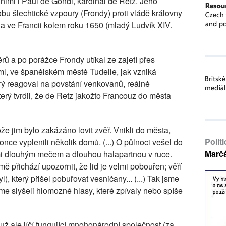
nimi i Paul de Gondi, kardinál de Retz. Jeho
dobu šlechtické vzpoury (Frondy) proti vládě královny
 ve Francii kolem roku 1650 (mladý Ludvík XIV.
rů a po porážce Frondy utíkal ze zajetí přes
ml, ve španělském městě Tudelle, jak vzniká
erý reagoval na povstání venkovanů, reálně
rý tvrdil, že de Retz jakožto Francouz do města
ože jim bylo zakázáno lovit zvěř. Vnikli do města,
Polit
nce vyplenili několik domů. (...) O půlnoci vešel do
Marč
mi dlouhým mečem a dlouhou halapartnou v ruce.
mě přichází upozornit, že lid je velmi pobouřen; věří
), který přišel pobuřovat vesničany... (...) Tak jsme
sme slyšeli hlomozné hlasy, které zpívaly nebo spíše
už ale líčí fungující mnohonárodní společnost (za