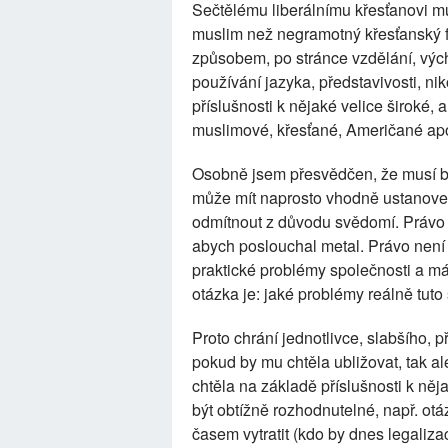
Sečtělému liberálnímu křesťanovi mů
muslim než negramotný křesťanský fu
způsobem, po stránce vzdělání, vých
používání jazyka, představivosti, ni
příslušnosti k nějaké velice široké, a 
muslimové, křesťané, Američané ap
Osobně jsem přesvědčen, že musí být
může mít naprosto vhodně ustanoven
odmítnout z důvodu svědomí. Právo 
abych poslouchal metal. Právo není 
praktické problémy společnosti a má 
otázka je: jaké problémy reálně tuto 
Proto chrání jednotlivce, slabšího, p
pokud by mu chtěla ubližovat, tak a
chtěla na základě příslušnosti k ně
být obtížně rozhodnutelné, např. otá
časem vytratit (kdo by dnes legaliza