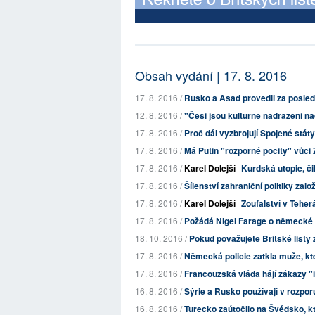
Obsah vydání | 17. 8. 2016
17. 8. 2016 /
Rusko a Asad provedli za posledn
12. 8. 2016 /
"Češi jsou kulturně nadřazeni 
17. 8. 2016 /
Proč dál vyzbrojují Spojené stát
17. 8. 2016 /
Má Putin "rozporné pocity" vůči
17. 8. 2016 /
Karel Dolejší
Kurdská utopie, č
17. 8. 2016 /
Šílenství zahraniční politiky zalo
17. 8. 2016 /
Karel Dolejší
Zoufalství v Teher
17. 8. 2016 /
Požádá Nigel Farage o německé
18. 10. 2016 /
Pokud považujete Britské listy z
17. 8. 2016 /
Německá policie zatkla muže, kter
17. 8. 2016 /
Francouzská vláda hájí zákazy 
16. 8. 2016 /
Sýrie a Rusko používají v rozpor
16. 8. 2016 /
Turecko zaútočilo na Švédsko, kter