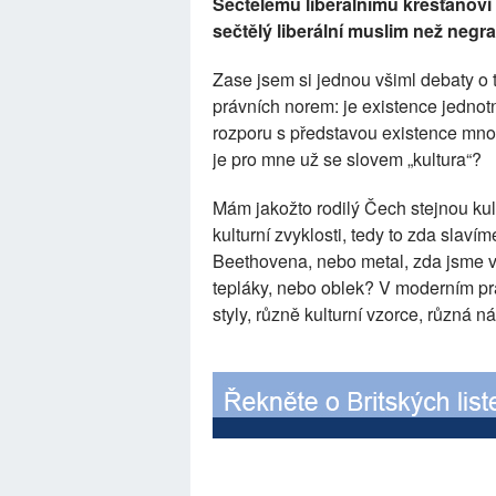
Sečtělému liberálnímu křesťanovi
sečtělý liberální muslim než neg
Zase jsem si jednou všiml debaty o tz
právních norem: je existence jednot
rozporu s představou existence mnoh
je pro mne už se slovem „kultura“?
Mám jakožto rodilý Čech stejnou kul
kulturní zvyklosti, tedy to zda sla
Beethovena, nebo metal, zda jsme 
tepláky, nebo oblek? V moderním prá
styly, různě kulturní vzorce, různá 