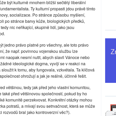
že být kulturně mnohem bližší sečtělý liberální
ndamentalista. Ty kulturní propasti jdou právě tímto
ovy, socializace. Po stránce způsobu myšlení,
koli po stránce barvy kůže, biologických předků,
tedy nic neříkající, skupině lidí, jako jsou
od.
 jedno právo platné pro všechny, ale toto právo
í, že např. povinnou vojenskou službu lze
mi naopak nesmí nutit, abych slavil Vánoce nebo
žádné ideologické dogma, vyvíjí se v reakci na
sloužit k tomu, aby fungovala, vzkvétala. Ta klíčová
společnost ohrožují a jak je reálně, účinně řešit.
řed většinou, tedy jak před jeho vlastní komunitou,
le také před většinovou společností, pokud by ho
jaké komunitě perzekvovat. Konkrétní otázky mohou
zka potratů, a mívají svou setrvačnost, která se může
ci rozvodů bral jako kontroverzní věc?).