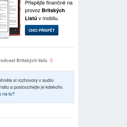
Přispějte finančně na
provoz
Britských
v mobilu.
Listů
CHCI PŘISPĚT
odcast Britských listů
áhněte si rozhovory v audio
mátu a poslouchejte je kdekoliv.
k na to?