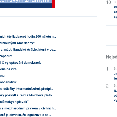
3.
Kl
za
s
ích čtyřiadvacet hodin 200 náletů n...
nad hloupými Američany"
y armádu Saúdské Arábie, která v Je...
 Západu?
Nejsd
ili O vylepšování demokracie
6.
žené na víře
Ja
ánu
ře
 občanství?
6.
a důležitý informační zdroj, předpl...
NA
ý poskytl střelci z Mnichova pisto...
ob
v
"islámských plavek"
u s mezinárodním právem v civilních...
é je obvinilo, že legalizovalo se...