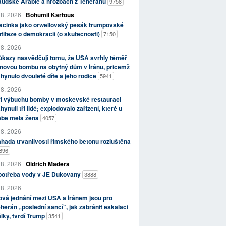
aúdské Arábie a hrozbách z Teheránu
9758
 8. 2026
Bohumil Kartous
acinka jako orwellovský pěšák trumpovské
titeze o demokracii (o skutečnosti)
7150
 8. 2026
kazy nasvědčují tomu, že USA svrhly téměř
novou bombu na obytný dům v Íránu, přičemž
hynulo dvouleté dítě a jeho rodiče
5941
 8. 2026
ři výbuchu bomby v moskevské restauraci
hynuli tři lidé; explodovalo zařízení, které u
ebe měla žena
4057
 8. 2026
hada trvanlivosti římského betonu rozluštěna
896
 8. 2026
Oldřich Maděra
potřeba vody v JE Dukovany
3888
 8. 2026
vá jednání mezi USA a Íránem jsou pro
herán „poslední šancí“, jak zabránit eskalaci
lky, tvrdí Trump
3541