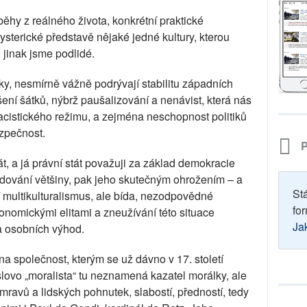
běhy z reálného života, konkrétní praktické
ysterické představě nějaké jedné kultury, kterou
jinak jsme podlidé.
ky, nesmírně vážně podrývají stabilitu západních
ení šátků, nýbrž paušalizování a nenávist, která nás
nacistického režimu, a zejména neschopnost politiků
ezpečnost.
P
t, a já právní stát považuji za základ demokracie
dování většiny, pak jeho skutečným ohrožením – a
St
í multikulturalismus, ale bída, nezodpovědné
for
nomickými elitami a zneužívání této situace
Ja
 a osobních výhod.
 společnost, kterým se už dávno v 17. století
 (slovo „moralista“ tu neznamená kazatel morálky, ale
mravů a lidských pohnutek, slabostí, předností, tedy