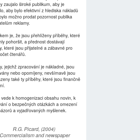
by zaujalo široké publikum, aby je
lo, aby bylo efektivní z hlediska nákladů
bylo možno prodat pozornost publika
telům reklamy.
kem je, že jsou přehlíženy příběhy, které
ly pohoršit, a přednost dostávají
y, které jsou přijatelné a zábavné pro
počet čtenářů.
y, jejichž zpracování je nákladné, jsou
vány nebo opomíjeny, nevšímavě jsou
zeny také ty příběhy, které jsou finančně
ní.
 vede k homogenizaci obsahu novin, k
vání o bezpečných otázkách a omezení
názorů a vyjadřovaných myšlenek.
R.G. Picard, (2004)
“Commercialism and newspaper