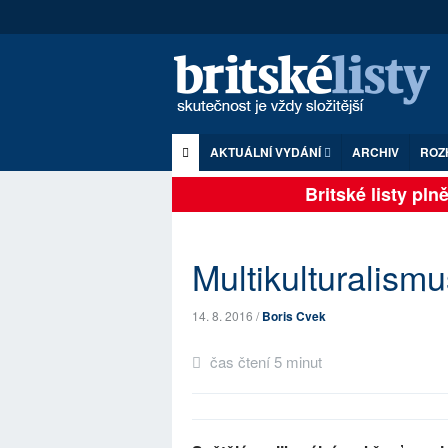
AKTUÁLNÍ VYDÁNÍ
ARCHIV
ROZ
Britské listy plně 
Multikulturalism
14. 8. 2016 /
Boris Cvek
čas čtení 5 minut