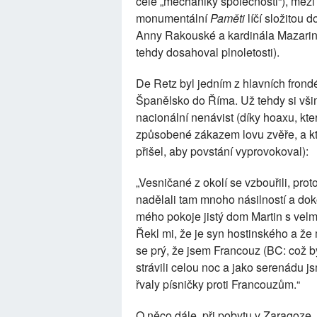
celé „mechaniky společnosti“), mezi 
monumentální
Paměti
líčí složitou 
Anny Rakouské a kardinála Mazarina
tehdy dosahoval plnoletosti).
De Retz byl jedním z hlavních frondé
Španělsko do Říma. Už tehdy si vši
nacionální nenávist (díky hoaxu, kt
způsobené zákazem lovu zvěře, a kte
přišel, aby povstání vyprovokoval):
„Vesničané z okolí se vzbouřili, prot
nadělali tam mnoho násilností a doko
mého pokoje jistý dom Martin s vel
Řekl mi, že je syn hostinského a že 
se prý, že jsem Francouz (BC: což byl
strávili celou noc a jako serenádu j
řvaly písničky proti Francouzům.“
O něco dále, při pobytu v Zaragoze, 