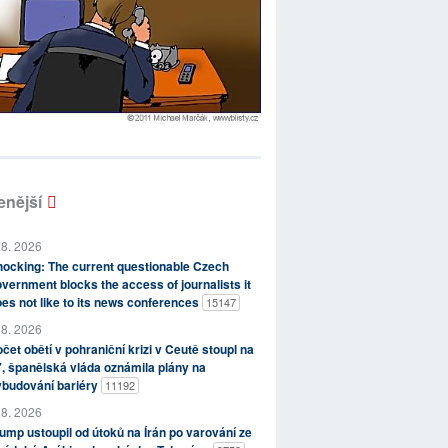
enější
 8. 2026
ocking: The current questionable Czech
vernment blocks the access of journalists it
es not like to its news conferences
15147
 8. 2026
čet obětí v pohraniční krizi v Ceutě stoupl na
, španělská vláda oznámila plány na
ybudování bariéry
11192
 8. 2026
ump ustoupil od útoků na Írán po varování ze