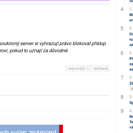
S
1.
M
an
3.
Dů
tu
soukromý server si vyhrazují právo blokovat přístup
za
rovi, pokud to uznají za důvodné.
2.
P
za
nejnovější
oblíbené
s
5.
Zá
3
3.
S
4.
No
Te
vá