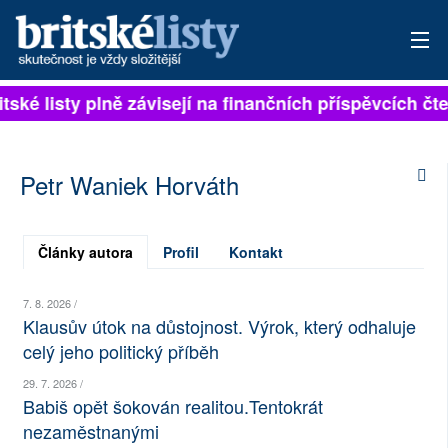
itské listy plně závisejí na finančních příspěvcích čt
PŘIHLÁSIT
AKTUÁLNÍ VYDÁNÍ
Petr Waniek Horváth
ARCHIV
ROZHOVORY
Články autora
Profil
Kontakt
TÉMATA
7. 8. 2026 /
Klausův útok na důstojnost. Výrok, který odhaluje
NEJČTENĚJŠÍ ZA 7 DNÍ
celý jeho politický příběh
AUTOŘI
29. 7. 2026 /
Babiš opět šokován realitou.Tentokrát
PŘÍSPĚVKY NA PROVOZ
nezaměstnanými