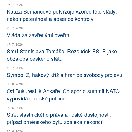
28. 7. 2026 /
SOCIÁLNÍ SÍTĚ
Kauza Semancové potvrzuje vzorec této vlády:
nekompetentnost a absence kontroly
RUBRIKY
25. 7. 2026 /
Vláda za zavřenými dveřmi
PLNÁ VERZE STRÁNEK
17. 7. 2026 /
Smrt Stanislava Tomáše: Rozsudek ESLP jako
obžaloba českého státu
16. 7. 2026 /
Symbol Z, hákový kříž a hranice svobody projevu
30. 6. 2026 /
Od Bukurešti k Ankaře. Co spor o summit NATO
vypovídá o české politice
26. 6. 2026 /
Střet vlastnického práva a lidské důstojnosti:
případ brněnského bytu zdaleka nekončí
25. 6. 2026 /