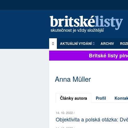
AKTUÁLNÍ VYDÁNÍ
ARCHIV
ROZ
Britské listy plně
Anna Müller
Články autora
Profil
Kontak
14. 10. 2022 /
Objektivita a polská otázka: Dv