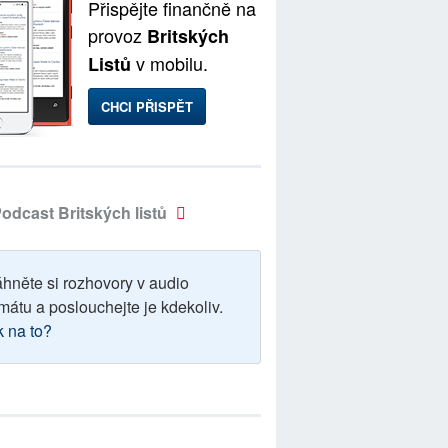
Přispějte finančně na
provoz
Britských
v mobilu.
Listů
CHCI PŘISPĚT
odcast Britských listů
áhněte si rozhovory v audio
mátu a poslouchejte je kdekoliv.
k na to?