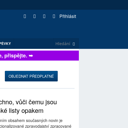
Přihlásit
PĚVKY
přispějte. ➥
OBJEDNAT PŘEDPLATNÉ
hno, vůči čemu jsou
ské listy opakem
ním obsahem současných novin je
ionalizované zpravodajství zpracované