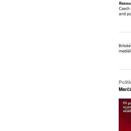
Polit
Marč