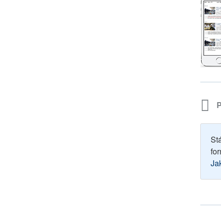
P
St
for
Ja