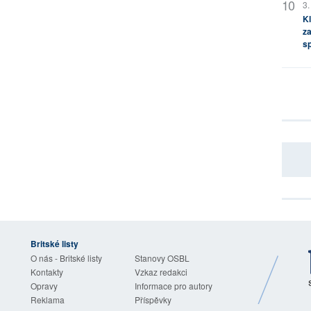
3.
Kl
za
s
Britské listy
O nás - Britské listy
Stanovy OSBL
Kontakty
Vzkaz redakci
Opravy
Informace pro autory
Reklama
Příspěvky