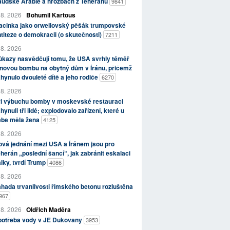
aúdské Arábie a hrozbách z Teheránu
9841
 8. 2026
Bohumil Kartous
acinka jako orwellovský pěšák trumpovské
titeze o demokracii (o skutečnosti)
7211
 8. 2026
kazy nasvědčují tomu, že USA svrhly téměř
novou bombu na obytný dům v Íránu, přičemž
hynulo dvouleté dítě a jeho rodiče
6270
 8. 2026
ři výbuchu bomby v moskevské restauraci
hynuli tři lidé; explodovalo zařízení, které u
ebe měla žena
4125
 8. 2026
vá jednání mezi USA a Íránem jsou pro
herán „poslední šancí“, jak zabránit eskalaci
lky, tvrdí Trump
4086
 8. 2026
hada trvanlivosti římského betonu rozluštěna
967
 8. 2026
Oldřich Maděra
potřeba vody v JE Dukovany
3953