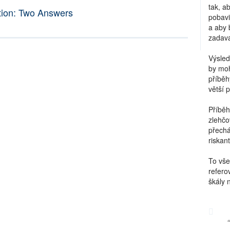
tak, a
stion: Two Answers
pobavi
a aby 
zadava
Výsled
by moh
příběh
větší 
Příběh
zlehčo
přechá
riskant
To vše
refero
škály 