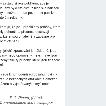
by zaujalo široké publikum, aby je
lo, aby bylo efektivní z hlediska nákladů
bylo možno prodat pozornost publika
telům reklamy.
kem je, že jsou přehlíženy příběhy, které
ly pohoršit, a přednost dostávají
y, které jsou přijatelné a zábavné pro
počet čtenářů.
y, jejichž zpracování je nákladné, jsou
vány nebo opomíjeny, nevšímavě jsou
zeny také ty příběhy, které jsou finančně
ní.
 vede k homogenizaci obsahu novin, k
vání o bezpečných otázkách a omezení
názorů a vyjadřovaných myšlenek.
R.G. Picard, (2004)
“Commercialism and newspaper