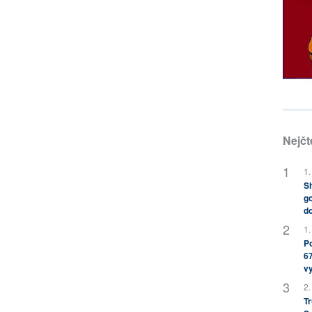
Nejčt
1.
Sh
go
do
1.
Po
67
v
2.
Tr