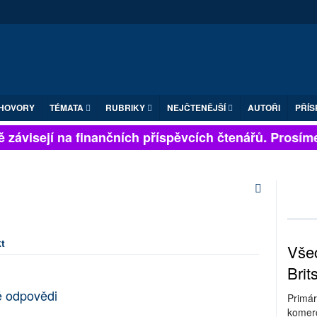
HOVORY
TÉMATA
RUBRIKY
NEJČTENĚJŠÍ
AUTOŘI
PŘÍS
 závisejí na finančních příspěvcích čtenářů. Prosíme, 
t
Všec
Brit
ě odpovědi
Primár
komerc