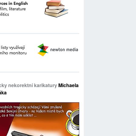
icky nekorektní karikatury
Michaela
áka