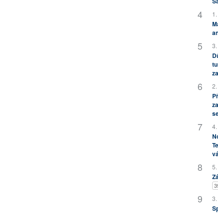
S
1.
M
an
3.
Dů
tu
za
2.
P
za
s
4.
No
Te
vá
5.
Zá
3
3.
S