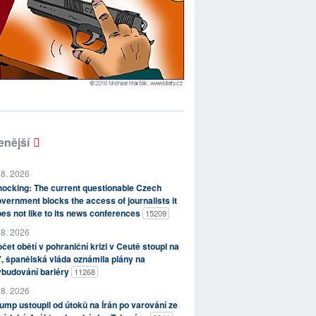
enější
 8. 2026
ocking: The current questionable Czech
vernment blocks the access of journalists it
es not like to its news conferences
15209
 8. 2026
čet obětí v pohraniční krizi v Ceutě stoupl na
, španělská vláda oznámila plány na
ybudování bariéry
11268
 8. 2026
ump ustoupil od útoků na Írán po varování ze