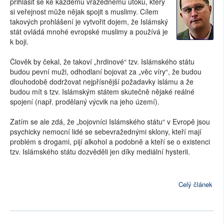
přihlásit se ke každému vražednému útoku, který
si veřejnost může nějak spojit s muslimy. Cílem
takových prohlášení je vytvořit dojem, že Islámský
stát ovládá mnohé evropské muslimy a používá je
k boji.
Člověk by čekal, že takoví „hrdinové“ tzv. Islámského státu
budou pevní muži, odhodlaní bojovat za „věc víry“, že budou
dlouhodobě dodržovat nejpřísnější požadavky islámu a že
budou mít s tzv. Islámským státem skutečně nějaké reálné
spojení (např. prodělaný výcvik na jeho území).
Zatím se ale zdá, že „bojovníci Islámského státu“ v Evropě jsou
psychicky nemocní lidé se sebevražednými sklony, kteří mají
problém s drogami, pijí alkohol a podobně a kteří se o existenci
tzv. Islámského státu dozvěděli jen díky mediální hysterii.
Celý článek