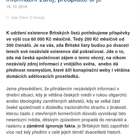
18. 10. 2016
čas čtení 2 minuty
K udržení existence Britských listů potřebujeme příspěvky
ve výši cca 60 000 Kč měsíčně. Tedy 200 Kč měsíčně od
300 čtenářů. Je na vás, zda Britské listy budou po dvaceti
letech své nezávislé existence dál pokračovat. Jde o to,
zda má česká společnost zájem o tento věcný, na nikom
nezávislý zdroj informací z vnějšího světa, anebo dá
přednost nesmyslům, které šíří konspirační weby i většina
domácích sdělovacích prostředků.
Jsme přesvědčeni, že přinášením nezávislých informací v
dnešní situaci, kdy je většina českých médií v rukou oligarchů
anebo ideologicky zaměřených aktivistů, kdy se velká část
české společnosti v důsledku iracionálního strachu z jinakosti,
kterou často z otevřených komerčních důvodů vyvolávají tato
neseriozní média, děsivým způsobem propadá do nenávisti a
rasismu a
záměrně ignoruje fakta
, je Britských listů zapotřebí
více než kdy předtím v celé jejich téměř dvacetileté historii.