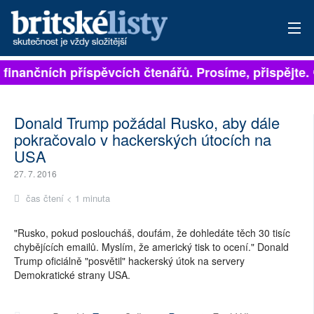
na finančních příspěvcích čtenářů. Prosíme, přispějte.
PŘIHLÁSIT
AKTUÁLNÍ VYDÁNÍ
Donald Trump požádal Rusko, aby dále
pokračovalo v hackerských útocích na
ARCHIV
USA
ROZHOVORY
27. 7. 2016
čas čtení < 1 minuta
TÉMATA
"Rusko, pokud posloucháš, doufám, že dohledáte těch 30 tisíc
NEJČTENĚJŠÍ ZA 7 DNÍ
chybějících emailů. Myslím, že americký tisk to ocení." Donald
Trump oficiálně "posvětil" hackerský útok na servery
AUTOŘI
Demokratické strany USA.
PŘÍSPĚVKY NA PROVOZ