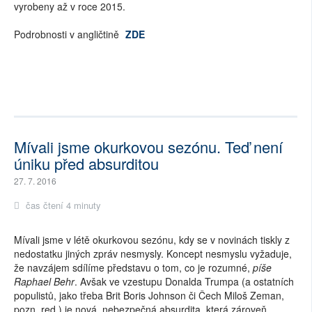
vyrobeny až v roce 2015.
Podrobnosti v angličtině
ZDE
Mívali jsme okurkovou sezónu. Teď není
úniku před absurditou
27. 7. 2016
čas čtení 4 minuty
Mívali jsme v létě okurkovou sezónu, kdy se v novinách tiskly z
nedostatku jiných zpráv nesmysly. Koncept nesmyslu vyžaduje,
že navzájem sdílíme představu o tom, co je rozumné,
píše
Raphael Behr
. Avšak ve vzestupu Donalda Trumpa (a ostatních
populistů, jako třeba Brit Boris Johnson či Čech Miloš Zeman,
pozn. red.) je nová, nebezpečná absurdita, která zároveň