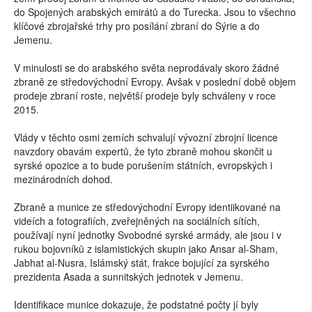
do Spojených arabských emirátů a do Turecka. Jsou to všechno
klíčové zbrojařské trhy pro posílání zbraní do Sýrie a do
Jemenu.
V minulosti se do arabského světa neprodávaly skoro žádné
zbraně ze středovýchodní Evropy. Avšak v poslední době objem
prodeje zbraní roste, největší prodeje byly schváleny v roce
2015.
Vlády v těchto osmi zemích schvalují vývozní zbrojní licence
navzdory obavám expertů, že tyto zbraně mohou skončit u
syrské opozice a to bude porušením státních, evropských i
mezinárodních dohod.
Zbraně a munice ze středovýchodní Evropy identiikované na
videích a fotografiích, zveřejněných na sociálních sítích,
používají nyní jednotky Svobodné syrské armády, ale jsou i v
rukou bojovníků z islamistických skupin jako Ansar al-Sham,
Jabhat al-Nusra, Islámský stát, frakce bojující za syrského
prezidenta Asada a sunnitských jednotek v Jemenu.
Identifikace munice dokazuje, že podstatné počty jí byly