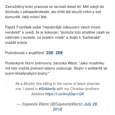
Zavražděný kněz pracoval ve farnosti deset let. Měl odejít do
důchodu v pětasedmdesáti, ale chtěl dál sloužit církvi a své
komunitě, řekli místní lidé.
Papež František vydal "nejvážnější odsouzení všech forem
nenávisti" a uvedl, že je šokován, "protože toto strašlivé násilí se
odehrálo v kostele, na svatém místě" a došlo k "barbarské"
vraždě kněze.
Podrobnosti v angličtině
ZDE
ZDE
Poslankyně Horní sněmovny, baronka Warsi: "Jako muslimku
mě tato vražda jménem islámu zostuzuje. Stojím v solidaritě se
svými křesťanskými bratry:"
As a Muslim this killing in the name of islam shames
me. I stand in
#Solidarity
with my Christian brothers
&sisters
https://t.co/6vcjGqn1QA
— Sayeeda Warsi (@SayeedaWarsi)
July 26,
2016