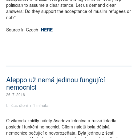
politician to assume a clear stance. Let us demand clear
answers: Do they support the acceptance of muslim refugees or
not?"
Source in Czech
HERE
Aleppo už nemá jedinou fungující
nemocnici
26. 7. 2016
čas čtení < 1 minuta
O víkendu zničily nálety Asadova letectva a ruská letadla
poslední funkční nemocnici. Cílem náletů byla dětská
nemocnice pečující o novorozeňata. Byla jednou z šesti