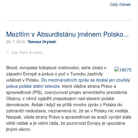
Celý článek
Mezitím v Absurdistánu jménem Polsko...
26. 7. 2016 /
Tomasz Oryński
čas čtení 8 minut
Brexit, evropské fotbalové mistrovství, série útoků v
západní Evropě a pokus o puč v Turecku zastínily
události v Polsku.
Do mezinárodních zpráv se dostal jen zoufalý
pokus polské státní televize
, které vládne strana Právo a
spravedlnost (PiS), zcenzurovat projev amerického prezidenta
Obamy, v němž vyjádřil znepokojení nad stavem polské
demokracie. Avšak i když se příliš mnoho zpráv z Polska do
zahraničí nedostane, neznamená to, že se v Polsku nic neděje.
Naopak, vláda strany Právo a spravedlnost se snaží vyvíjet stále
větší nátlak a je velmi ráda, že pozornost Evropy je upoutána
jinými věcmi.