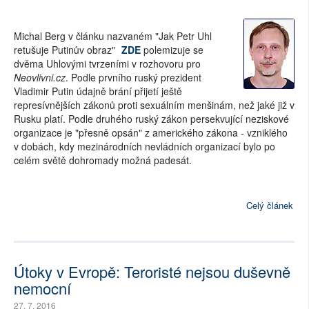
Michal Berg v článku nazvaném "Jak Petr Uhl
retušuje Putinův obraz"
ZDE
polemizuje se
dvěma Uhlovými tvrzeními v rozhovoru pro
Neovlivni.cz
. Podle prvního ruský prezident
Vladimir Putin údajně brání přijetí ještě
represívnějších zákonů proti sexuálním menšinám, než jaké již v
Rusku platí. Podle druhého ruský zákon persekvující neziskové
organizace je "přesně opsán" z amerického zákona - vzniklého
v dobách, kdy mezinárodních nevládních organizací bylo po
celém světě dohromady možná padesát.
Celý článek
Útoky v Evropě: Teroristé nejsou duševně
nemocní
27. 7. 2016