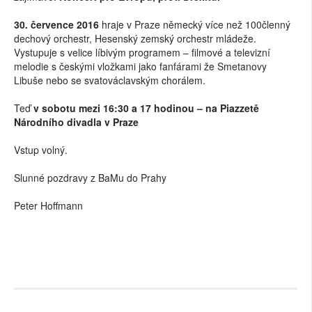
30. července 2016
hraje v Praze německý více než 100členný
dechový orchestr, Hesenský zemský orchestr mládeže.
Vystupuje s velice líbivým programem – filmové a televizní
melodie s českými vložkami jako fanfárami že Smetanovy
Libuše nebo se svatováclavským chorálem.
Teď
v sobotu mezi 16:30 a 17 hodinou – na Piazzetě
Národního divadla v Praze
Vstup volný.
Slunné pozdravy z BaMu do Prahy
Peter Hoffmann