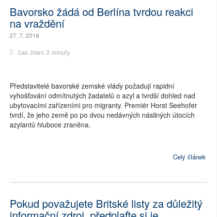
Bavorsko žádá od Berlína tvrdou reakci
na vraždění
27. 7. 2016
čas čtení 3 minuty
Představitelé bavorské zemské vlády požadují rapidní
vyhošťování odmítnutých žadatelů o azyl a tvrdší dohled nad
ubytovacími zařízeními pro migranty. Premiér Horst Seehofer
tvrdí, že jeho země po po dvou nedávných násilných útocích
azylantů hluboce zraněna.
Celý článek
Pokud považujete Britské listy za důležitý
informační zdroj, předplaťte si je