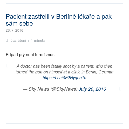
Pacient zastřelil v Berlíně lékaře a pak
sám sebe
26. 7. 2016
čas čtení < 1 minuta
Případ prý není terorismus.
A doctor has been fatally shot by a patient, who then
turned the gun on himself at a clinic in Berlin, German
https://t.co/0E2HyghaTo
— Sky News (@SkyNews)
July 26, 2016