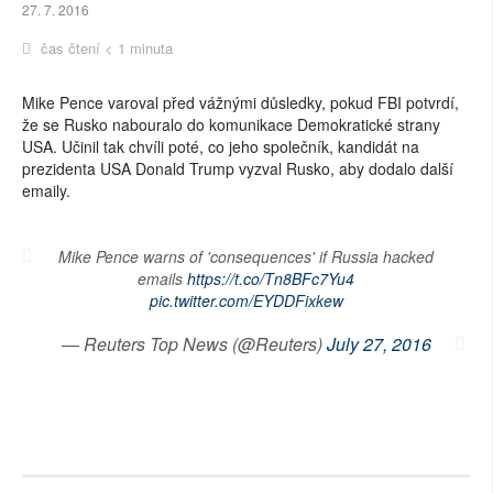
27. 7. 2016
čas čtení < 1 minuta
Mike Pence varoval před vážnými důsledky, pokud FBI potvrdí,
že se Rusko nabouralo do komunikace Demokratické strany
USA. Učinil tak chvíli poté, co jeho společník, kandidát na
prezidenta USA Donald Trump vyzval Rusko, aby dodalo další
emaily.
Mike Pence warns of 'consequences' if Russia hacked
emails
https://t.co/Tn8BFc7Yu4
pic.twitter.com/EYDDFixkew
— Reuters Top News (@Reuters)
July 27, 2016