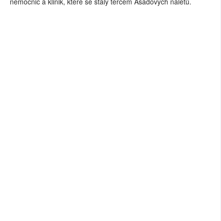
nemocnic a klinik, které se staly terčem Asadových náletů.