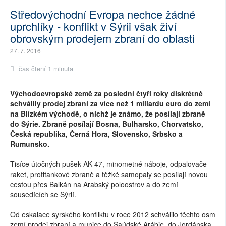
Středovýchodní Evropa nechce žádné
uprchlíky - konflikt v Sýrii však živí
obrovským prodejem zbraní do oblasti
27. 7. 2016
čas čtení 1 minuta
Východoevropské země za poslední čtyři roky diskrétně
schválily prodej zbraní za více než 1 miliardu euro do zemí
na Blízkém východě, o nichž je známo, že posílají zbraně
do Sýrie. Zbraně posílají Bosna, Bulharsko, Chorvatsko,
Česká republika, Černá Hora, Slovensko, Srbsko a
Rumunsko.
Tisíce útočných pušek AK 47, minometné náboje, odpalovače
raket, protitankové zbraně a těžké samopaly se posílají novou
cestou přes Balkán na Arabský poloostrov a do zemí
sousedících se Sýrií.
Od eskalace syrského konfliktu v roce 2012 schválilo těchto osm
zemí prodej zbraní a munice do Saúdské Arábie, do Jordánska,