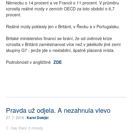
Německu o 14 procent a ve Francii o 11 procent. V průměru
vzrostly reálné mzdy v zemích OECD za toto období o 6,7
procent.
Reálné mzdy poklesly jen v Británii, v Řecku a v Portugalsku.
Britské ministerstvo financí se brání, že od úvěrové krize
vzrostla v Británii zaměstnanost více než v jakékoliv jiné zemi
skupiny G7 - jenže jde o nestabilní, špatně placená místa.
Podrobnosti v angličtině
ZDE
Pravda už odjela. A nezahnula vlevo
27. 7. 2016 /
Karel Dolejší
čas čtení 3 minuty