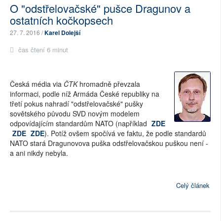
O "odstřelovačské" pušce Dragunov a
ostatních kočkopsech
27. 7. 2016 /
Karel Dolejší
čas čtení 6 minut
Česká média via
ČTK
hromadně převzala
informaci, podle níž Armáda České republiky na
třetí pokus nahradí "odstřelovačské" pušky
sovětského původu SVD novým modelem
odpovídajícím standardům NATO (například
ZDE
ZDE
ZDE
). Potíž ovšem spočívá ve faktu, že podle standardů
NATO stará Dragunovova puška odstřelovačskou puškou není -
a ani nikdy nebyla.
Celý článek