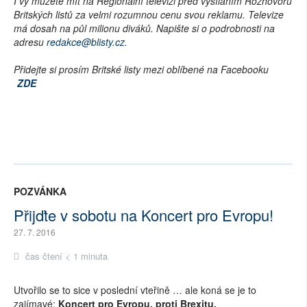
I vy můžete mít na Regionální televizi před vysíláním Rozhovoru
Britských listů za velmi rozumnou cenu svou reklamu. Televize
má dosah na půl milionu diváků. Napište si o podrobnosti na
adresu
redakce@blisty.cz.
Přidejte si prosím Britské listy mezi oblíbené na Facebooku
ZDE
POZVÁNKA
Přijďte v sobotu na Koncert pro Evropu!
27. 7. 2016
čas čtení < 1 minuta
Utvořilo se to sice v poslední vteřině … ale koná se je to
zajímavé:
Koncert pro Evropu, proti Brexitu.