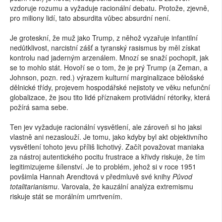
vzdoruje rozumu a vyžaduje racionální debatu. Protože, zjevně,
pro miliony lidí, tato absurdita vůbec absurdní není.
Je groteskní, že muž jako Trump, z něhož vyzařuje infantilní
nedůtklivost, narcistní zášť a tyranský rasismus by měl získat
kontrolu nad jaderným arzenálem. Mnozí se snaží pochopit, jak
se to mohlo stát. Hovoří se o tom, že je prý Trump (a Zeman, a
Johnson, pozn. red.) výrazem kulturní marginalizace bělošské
dělnické třídy, projevem hospodářské nejistoty ve věku nefunční
globalizace, že jsou tito lidé příznakem protivládní rétoriky, která
požírá sama sebe.
Ten jev vyžaduje racionální vysvětlení, ale zároveň si ho jaksi
vlastně ani nezaslouží. Je tomu, jako kdyby byl akt objektivního
vysvětlení tohoto jevu příliš lichotivý. Začít považovat maniaka
za nástroj autentického pocitu frustrace a křivdy riskuje, že tím
legitimizujeme šílenství. Je to problém, jehož si v roce 1951
povšimla Hannah Arendtová v předmluvě své knihy
Původ
totalitarianismu
. Varovala, že kauzální analýza extremismu
riskuje stát se morálním umrtvením.