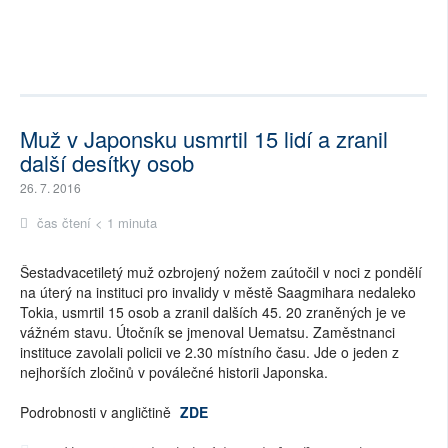
Muž v Japonsku usmrtil 15 lidí a zranil
další desítky osob
26. 7. 2016
čas čtení < 1 minuta
Šestadvacetiletý muž ozbrojený nožem zaútočil v noci z pondělí
na úterý na instituci pro invalidy v městě Saagmihara nedaleko
Tokia, usmrtil 15 osob a zranil dalších 45. 20 zraněných je ve
vážném stavu. Útočník se jmenoval Uematsu. Zaměstnanci
instituce zavolali policii ve 2.30 místního času. Jde o jeden z
nejhorších zločinů v poválečné historii Japonska.
Podrobnosti v angličtině
ZDE