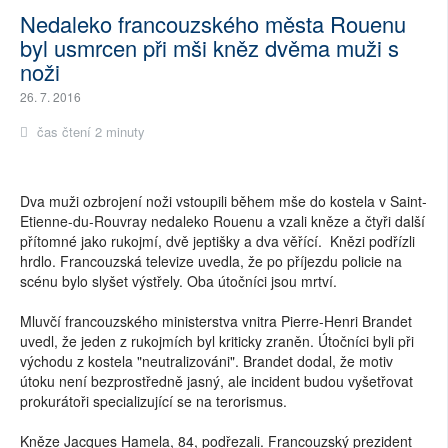
Nedaleko francouzského města Rouenu
byl usmrcen při mši kněz dvěma muži s
noži
26. 7. 2016
čas čtení 2 minuty
Dva muži ozbrojení noži vstoupili během mše do kostela v Saint-
Etienne-du-Rouvray nedaleko Rouenu a vzali kněze a čtyři další
přítomné jako rukojmí, dvě jeptišky a dva věřící. Knězi podřízli
hrdlo. Francouzská televize uvedla, že po příjezdu policie na
scénu bylo slyšet výstřely. Oba útočníci jsou mrtví.
Mluvčí francouzského ministerstva vnitra Pierre-Henri Brandet
uvedl, že jeden z rukojmích byl kriticky zraněn. Útočníci byli při
východu z kostela "neutralizováni". Brandet dodal, že motiv
útoku není bezprostředně jasný, ale incident budou vyšetřovat
prokurátoři specializující se na terorismus.
Kněze Jacques Hamela, 84, podřezali. Francouzský prezident