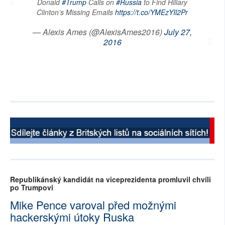
Donald
#Trump
Calls on
#Russia
to Find Hillary
Clinton’s Missing Emails
https://t.co/YMEzYIl2Pr
SOCIÁLNÍ SÍTĚ
— Alexis Ames (@AlexisAmes2016)
July 27,
RUBRIKY
2016
PLNÁ VERZE STRÁNEK
Republikánský kandidát na viceprezidenta promluvil chvíli
po Trumpovi
Mike Pence varoval před možnými
hackerskými útoky Ruska