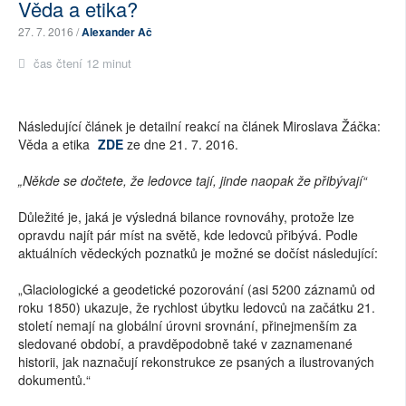
Věda a etika?
27. 7. 2016 /
Alexander Ač
čas čtení 12 minut
Následující článek je detailní reakcí na článek Miroslava Žáčka:
Věda a etika
ZDE
ze dne 21. 7. 2016.
„Někde se dočtete, že ledovce tají, jinde naopak že přibývají“
Důležité je, jaká je výsledná bilance rovnováhy, protože lze
opravdu najít pár míst na světě, kde ledovců přibývá. Podle
aktuálních vědeckých poznatků je možné se dočíst následující:
„Glaciologické a geodetické pozorování (asi 5200 záznamů od
roku 1850) ukazuje, že rychlost úbytku ledovců na začátku 21.
století nemají na globální úrovni srovnání, přinejmenším za
sledované období, a pravděpodobně také v zaznamenané
historii, jak naznačují rekonstrukce ze psaných a ilustrovaných
dokumentů.“