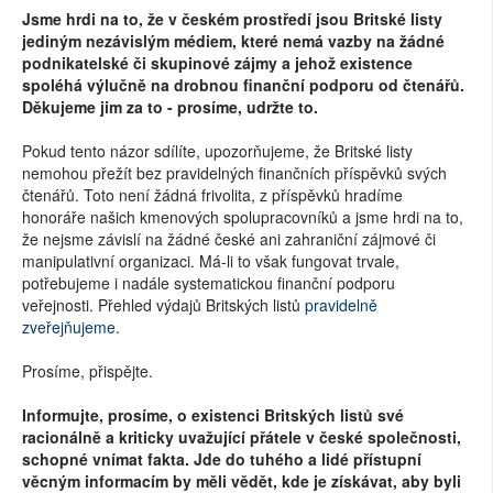
Jsme hrdi na to, že v českém prostředí jsou Britské listy
jediným nezávislým médiem, které nemá vazby na žádné
podnikatelské či skupinové zájmy a jehož existence
spoléhá výlučně na drobnou finanční podporu od čtenářů.
Děkujeme jim za to - prosíme, udržte to.
Pokud tento názor sdílíte, upozorňujeme, že Britské listy
nemohou přežít bez pravidelných finančních příspěvků svých
čtenářů. Toto není žádná frivolita, z příspěvků hradíme
honoráře našich kmenových spolupracovníků a jsme hrdi na to,
že nejsme závislí na žádné české ani zahraniční zájmové či
manipulativní organizaci. Má-li to však fungovat trvale,
potřebujeme i nadále systematickou finanční podporu
veřejnosti. Přehled výdajů Britských listů
pravidelně
zveřejňujeme
.
Prosíme, přispějte.
Informujte, prosíme, o existenci Britských listů své
racionálně a kriticky uvažující přátele v české společnosti,
schopné vnímat fakta. Jde do tuhého a lidé přístupní
věcným informacím by měli vědět, kde je získávat, aby byli