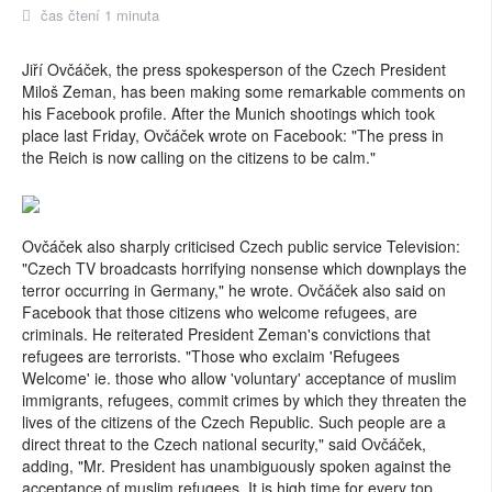
čas čtení 1 minuta
Jiří Ovčáček, the press spokesperson of the Czech President
Miloš Zeman, has been making some remarkable comments on
his Facebook profile. After the Munich shootings which took
place last Friday, Ovčáček wrote on Facebook: "The press in
the Reich is now calling on the citizens to be calm."
Ovčáček also sharply criticised Czech public service Television:
"Czech TV broadcasts horrifying nonsense which downplays the
terror occurring in Germany," he wrote. Ovčáček also said on
Facebook that those citizens who welcome refugees, are
criminals. He reiterated President Zeman's convictions that
refugees are terrorists. "Those who exclaim 'Refugees
Welcome' ie. those who allow 'voluntary' acceptance of muslim
immigrants, refugees, commit crimes by which they threaten the
lives of the citizens of the Czech Republic. Such people are a
direct threat to the Czech national security," said Ovčáček,
adding, "Mr. President has unambiguously spoken against the
acceptance of muslim refugees. It is high time for every top