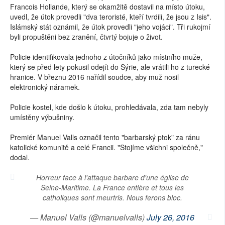
Francois Hollande, který se okamžitě dostavil na místo útoku,
uvedl, že útok provedli "dva teroristé, kteří tvrdili, že jsou z Isis".
Islámský stát oznámil, že útok provedli "jeho vojáci". Tři rukojmí
byli propuštěni bez zranění, čtvrtý bojuje o život.
Policie identifikovala jednoho z útočníků jako místního muže,
který se před lety pokusil odejít do Sýrie, ale vrátili ho z turecké
hranice. V březnu 2016 nařídil soudce, aby muž nosil
elektronický náramek.
Policie kostel, kde došlo k útoku, prohledávala, zda tam nebyly
umístěny výbušniny.
Premiér Manuel Valls označil tento "barbarský ptok" za ránu
katolické komunitě a celé Francii. "Stojíme všichni společně,"
dodal.
Horreur face à l'attaque barbare d'une église de
Seine-Maritime. La France entière et tous les
catholiques sont meurtris. Nous ferons bloc.
— Manuel Valls (@manuelvalls)
July 26, 2016