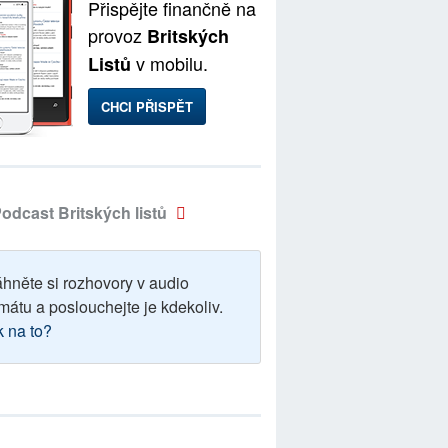
Přispějte finančně na
provoz
Britských
v mobilu.
Listů
CHCI PŘISPĚT
odcast Britských listů
áhněte si rozhovory v audio
mátu a poslouchejte je kdekoliv.
k na to?