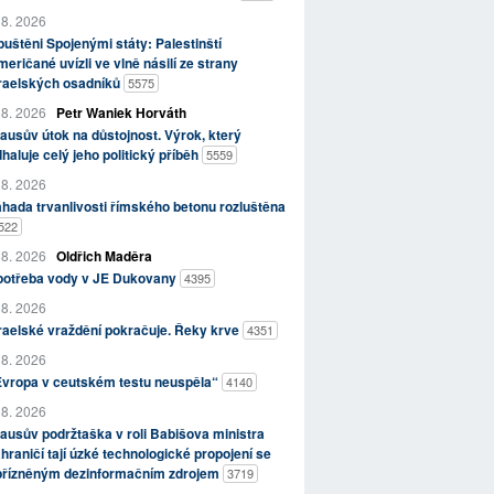
 8. 2026
uštěni Spojenými státy: Palestinští
eričané uvízli ve vlně násilí ze strany
zraelských osadníků
5575
 8. 2026
Petr Waniek Horváth
ausův útok na důstojnost. Výrok, který
haluje celý jeho politický příběh
5559
 8. 2026
hada trvanlivosti římského betonu rozluštěna
522
 8. 2026
Oldřich Maděra
potřeba vody v JE Dukovany
4395
 8. 2026
raelské vraždění pokračuje. Řeky krve
4351
 8. 2026
Evropa v ceutském testu neuspěla“
4140
 8. 2026
ausův podržtaška v roli Babišova ministra
hraničí tají úzké technologické propojení se
přízněným dezinformačním zdrojem
3719