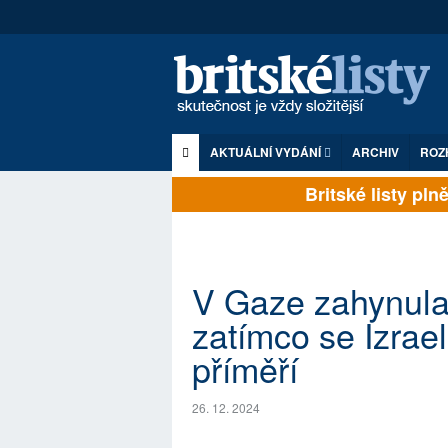
AKTUÁLNÍ VYDÁNÍ
ARCHIV
ROZ
Britské listy plně 
V Gaze zahynula 
zatímco se Izra
příměří
26. 12. 2024