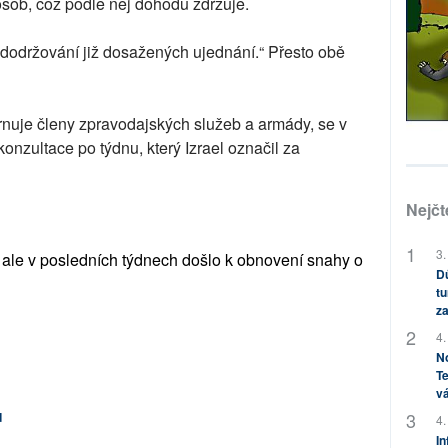
osob, což podle něj dohodu zdržuje.
edodržování již dosažených ujednání.“ Přesto obě
hrnuje členy zpravodajských služeb a armády, se v
 konzultace po týdnu, který Izrael označil za
Nejčt
3.
k, ale v posledních týdnech došlo k obnovení snahy o
Dů
tu
za
4.
No
Te
vá
d
4.
In