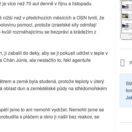
je více než 70 aut denně v říjnu a listopadu.
ě nižší než v předchozích měsících a OSN tvrdí, že
olovinu pomoci, protože izraelské síly odmítají
 kvůli rozmáhajícímu se bezpráví a krádežím z
 ji zabalil do deky, aby se ji pokusil udržet v teple v
a Chán Júnis, ale nestačilo to, řekl agentuře
P
ětrem a země byla studená, protože teploty v úterý
St
stá oblast dun a zemědělské půdy na středomořském
for
Ja
spělí jsme to ani nemohli vydržet. Nemohli jsme se
t probudila s pláčem a ráno ji našli bez reakce, se