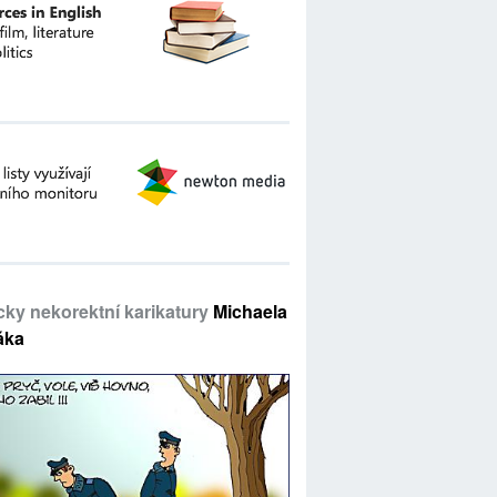
icky nekorektní karikatury
Michaela
áka