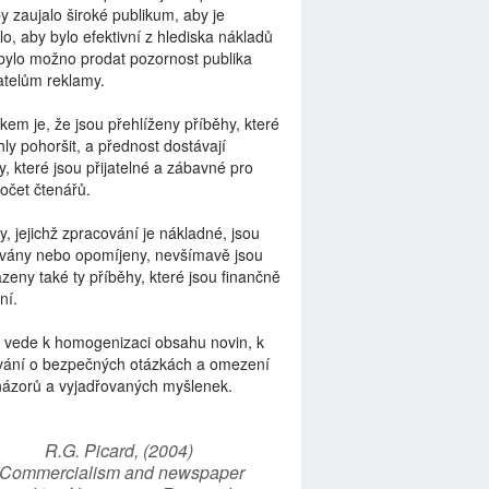
by zaujalo široké publikum, aby je
lo, aby bylo efektivní z hlediska nákladů
bylo možno prodat pozornost publika
telům reklamy.
kem je, že jsou přehlíženy příběhy, které
ly pohoršit, a přednost dostávají
y, které jsou přijatelné a zábavné pro
počet čtenářů.
y, jejichž zpracování je nákladné, jsou
vány nebo opomíjeny, nevšímavě jsou
zeny také ty příběhy, které jsou finančně
ní.
 vede k homogenizaci obsahu novin, k
vání o bezpečných otázkách a omezení
názorů a vyjadřovaných myšlenek.
R.G. Picard, (2004)
“Commercialism and newspaper