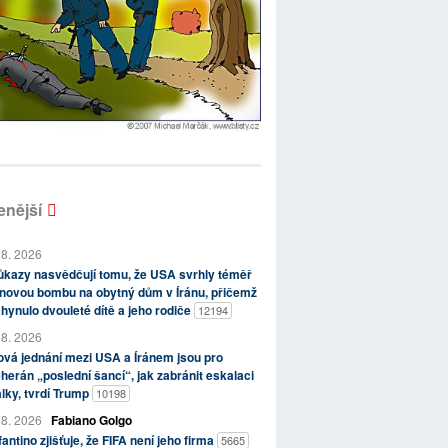
enější
 8. 2026
kazy nasvědčují tomu, že USA svrhly téměř
novou bombu na obytný dům v Íránu, přičemž
hynulo dvouleté dítě a jeho rodiče
12194
 8. 2026
vá jednání mezi USA a Íránem jsou pro
herán „poslední šancí“, jak zabránit eskalaci
lky, tvrdí Trump
10198
 8. 2026
Fabiano Golgo
fantino zjišťuje, že FIFA není jeho firma
5665