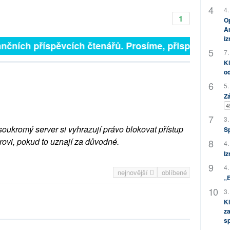
4.
1
Op
Am
i
nčních příspěvcích čtenářů. Prosíme, přispějte. ➥
7.
Kl
od
5.
Zá
4
3.
soukromý server si vyhrazují právo blokovat přístup
S
rovi, pokud to uznají za důvodné.
4.
Iz
4.
nejnovější
oblíbené
„
3.
Kl
za
s