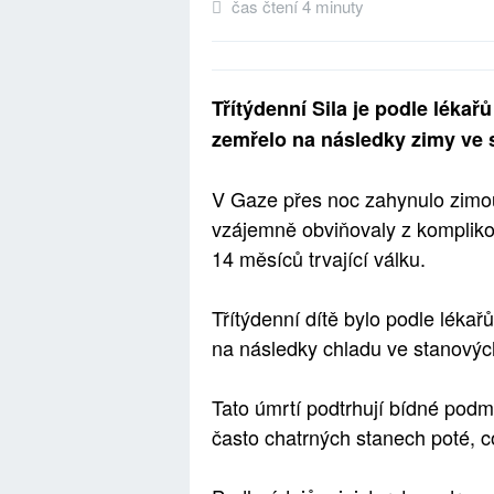
čas čtení 4 minuty
Třítýdenní Sila je podle lékař
zemřelo na následky zimy ve 
V Gaze přes noc zahynulo zimo
vzájemně obviňovaly z komplikov
14 měsíců trvající válku.
Třítýdenní dítě bylo podle lékař
na následky chladu ve stanovýc
Tato úmrtí podtrhují bídné podmín
často chatrných stanech poté, co