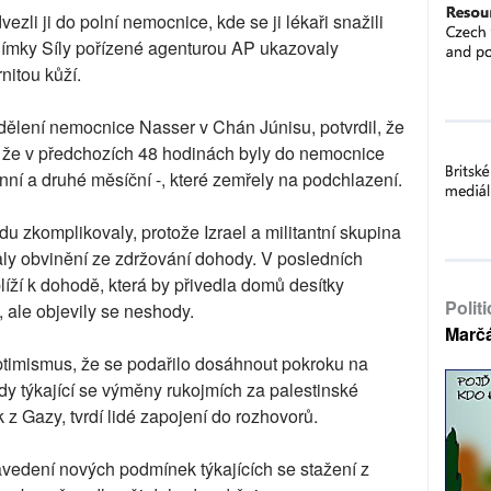
ezli ji do polní nemocnice, kde se ji lékaři snažili
y. Snímky Síly pořízené agenturou AP ukazovaly
nitou kůží.
dělení nemocnice Nasser v Chán Júnisu, potvrdil, že
, že v předchozích 48 hodinách byly do nemocnice
denní a druhé měsíční -, které zemřely na podchlazení.
du zkomplikovaly, protože Izrael a militantní skupina
aly obvinění ze zdržování dohody. V posledních
líží k dohodě, která by přivedla domů desítky
Polit
 ale objevily se neshody.
Marč
ptimismus, že se podařilo dosáhnout pokroku na
dy týkající se výměny rukojmích za palestinské
 z Gazy, tvrdí lidé zapojení do rozhovorů.
avedení nových podmínek týkajících se stažení z