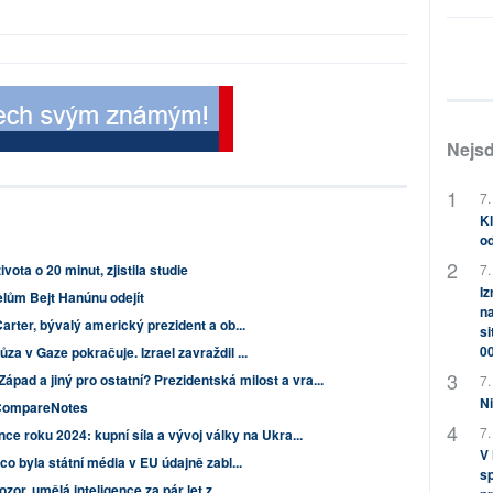
Nejsd
7.
Kl
od
7.
vota o 20 minut, zjistila studie
Iz
telům Bejt Hanúnu odejít
na
rter, bývalý americký prezident a ob...
si
0
 v Gaze pokračuje. Izrael zavraždil ...
ápad a jiný pro ostatní? Prezidentská milost a vra...
7.
Ni
CompareNotes
7.
ance roku 2024: kupní síla a vývoj války na Ukra...
V
o byla státní média v EU údajně zabl...
sp
zor, umělá inteligence za pár let z...