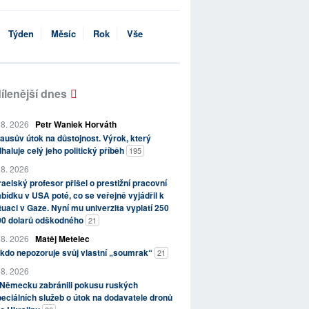
Týden
Měsíc
Rok
Vše
ílenější dnes
 8. 2026
Petr Waniek Horváth
ausův útok na důstojnost. Výrok, který
haluje celý jeho politický příběh
195
 8. 2026
raelský profesor přišel o prestižní pracovní
bídku v USA poté, co se veřejně vyjádřil k
tuaci v Gaze. Nyní mu univerzita vyplatí 250
00 dolarů odškodného
21
 8. 2026
Matěj Metelec
kdo nepozoruje svůj vlastní „soumrak“
21
 8. 2026
 Německu zabránili pokusu ruských
eciálních služeb o útok na dodavatele dronů