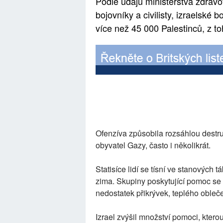
Podle údajů ministerstva zdravotn
bojovníky a civilisty, izraelsk
více než 45 000 Palestinců, z to
Ofenzíva způsobila rozsáhlou destru
obyvatel Gazy, často i několikrát.
Statisíce lidí se tísní ve stanových
zima. Skupiny poskytující pomoc se s
nedostatek přikrývek, teplého obleč
Izrael zvýšil množství pomoci, kter