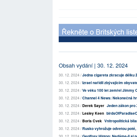
Obsah vydání | 30. 12. 2024
30. 12. 2024 /
Jedna cigareta zkracuje délku ži
30. 12. 2024 /
Izrael nařídil zbývajícím obyva
30. 12. 2024 /
Ve věku 100 let zemřel Jimmy Ca
30. 12. 2024 /
Channel 4 News: Nekonečná hrůza
30. 12. 2024 /
Derek Sayer
Jeden zákon pro Z
30. 12. 2024 /
Lesley Keen
birdsOfParadise
30. 12. 2024 /
Boris Cvek
Vnitropolitická bil
30. 12. 2024 /
Rusko vyhrožuje odvetou poté, c
30. 12. 2024 /
Geoffrey Hinton: Nedáme-li si po