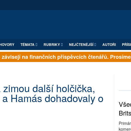
HOVORY
TÉMATA
RUBRIKY
NEJČTENĚJŠÍ
AUTOŘI
PŘÍS
závisejí na finančních příspěvcích čtenářů. Prosíme, p
zimou další holčička,
el a Hamás dohadovaly o
Všec
Brit
Primár
komerc