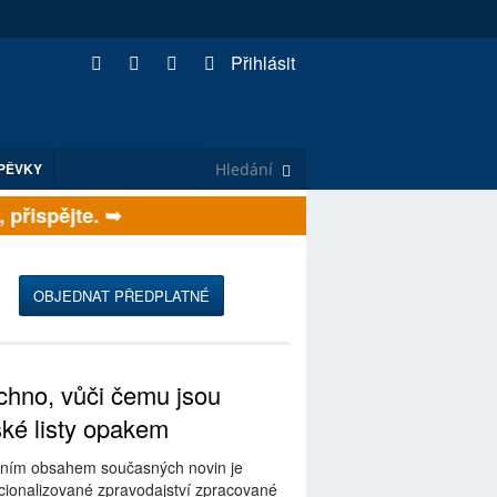
Přihlásit
PĚVKY
řispějte. ➥
OBJEDNAT PŘEDPLATNÉ
hno, vůči čemu jsou
ské listy opakem
ním obsahem současných novin je
ionalizované zpravodajství zpracované