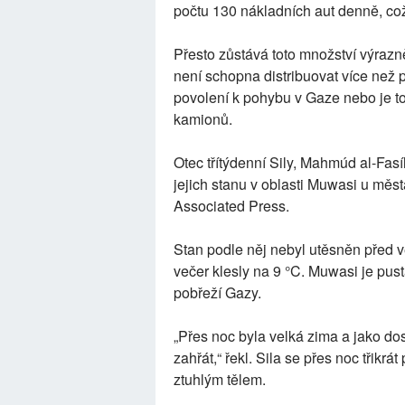
počtu 130 nákladních aut denně, což 
Přesto zůstává toto množství výrazn
není schopna distribuovat více než p
povolení k pohybu v Gaze nebo je to
kamionů.
Otec třítýdenní Sily, Mahmúd al-Fasíh,
jejich stanu v oblasti Muwasi u měst
Associated Press.
Stan podle něj nebyl utěsněn před v
večer klesly na 9 °C. Muwasi je pu
pobřeží Gazy.
„Přes noc byla velká zima a jako do
zahřát,“ řekl. Sila se přes noc třikrá
ztuhlým tělem.