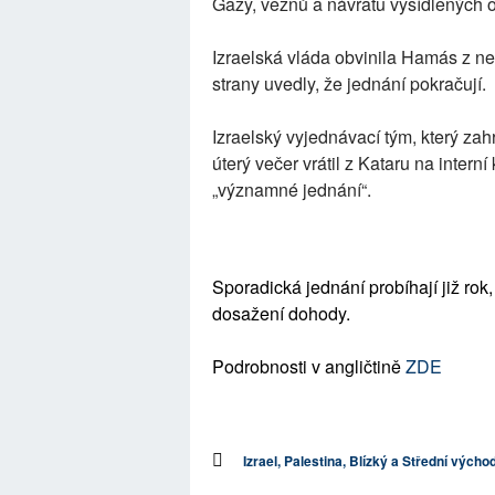
Gazy, vězňů a návratu vysídlených 
Izraelská vláda obvinila Hamás z n
strany uvedly, že jednání pokračují.
Izraelský vyjednávací tým, který za
úterý večer vrátil z Kataru na interní
„významné jednání“.
Sporadická jednání probíhají již ro
dosažení dohody.
Podrobnosti v angličtině
ZDE
Izrael, Palestina, Blízký a Střední výcho