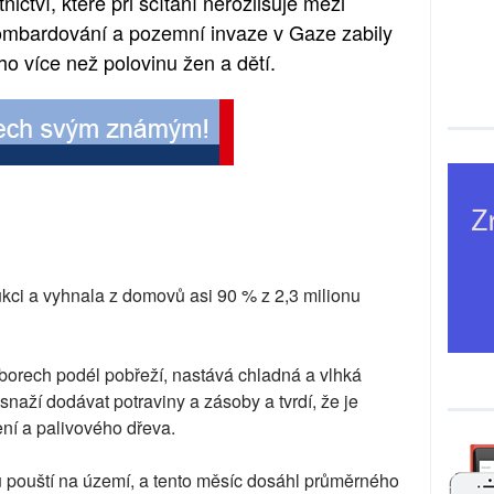
ictví, které při sčítání nerozlišuje mezi
é bombardování a pozemní invaze v Gaze zabily
ho více než polovinu žen a dětí.
kci a vyhnala z domovů asi 90 % z 2,3 milionu
 táborech podél pobřeží, nastává chladná a vlhká
naží dodávat potraviny a zásoby a tvrdí, že je
ení a palivového dřeva.
ou pouští na území, a tento měsíc dosáhl průměrného