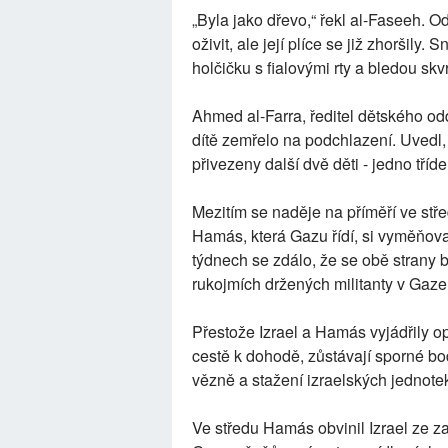
„Byla jako dřevo,“ řekl al-Faseeh. Odv
oživit, ale její plíce se již zhoršil
holčičku s fialovými rty a bledou skvr
Ahmed al-Farra, ředitel dětského od
dítě zemřelo na podchlazení. Uvedl
přivezeny další dvě děti - jedno tří
Mezitím se naděje na příměří ve stře
Hamás, která Gazu řídí, si vyměňov
týdnech se zdálo, že se obě strany b
rukojmích držených militanty v Gaze,
Přestože Izrael a Hamás vyjádřily o
cestě k dohodě, zůstávají sporné bo
vězně a stažení izraelských jednotek
Ve středu Hamás obvinil Izrael ze z