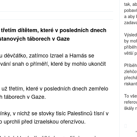
tak, a
pobavi
a aby 
zadava
ů třetím dítětem, které v posledních dnech
Výsled
stanových táborech v Gaze
by moh
příběh
větší 
u děvčátko, zatímco Izrael a Hamás se
ání snah o příměří, které by mohlo ukončit
Příběh
zlehčo
přechá
riskant
ů už třetím, které v posledních dnech zemřelo
h táborech v Gaze.
To vše
refero
škály 
ky, v nichž se stovky tisíc Palestinců tísní v
 uprchli před izraelskou ofenzívou.