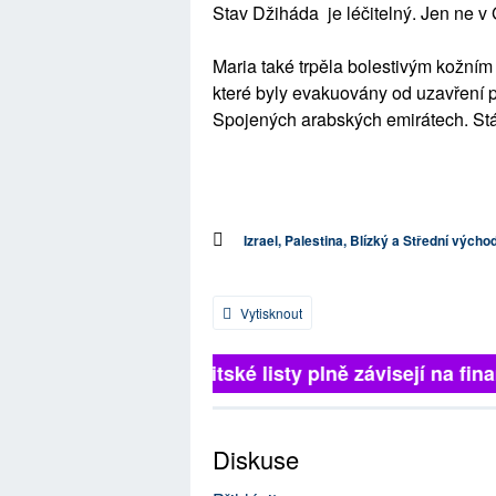
Stav Džiháda je léčitelný. Jen ne v
Maria také trpěla bolestivým kožní
které byly evakuovány od uzavření p
Spojených arabských emirátech. Stá
Izrael, Palestina, Blízký a Střední výcho
Vytisknout
Britské listy plně závisejí na finan
Diskuse