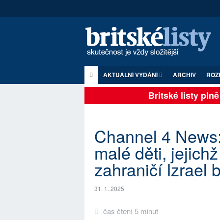
AKTUÁLNÍ VYDÁNÍ
ARCHIV
ROZ
Britské listy plně z
Channel 4 News
malé děti, jejic
zahraničí Izrael 
31. 1. 2025
čas čtení 5 minut