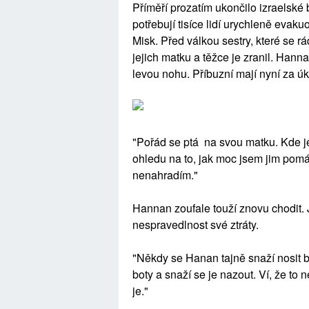
Příměří prozatím ukončilo izraelské
potřebují tisíce lidí urychleně evaku
Misk. Před válkou sestry, které se rád
jejich matku a těžce je zranil. Han
levou nohu. Příbuzní mají nyní za úko
"Pořád se ptá na svou matku. Kde je
ohledu na to, jak moc jsem jim pomá
nenahradím."
Hannan zoufale touží znovu chodit. J
nespravedlnost své ztráty.
"Někdy se Hanan tajně snaží nosit b
boty a snaží se je nazout. Ví, že to 
je."