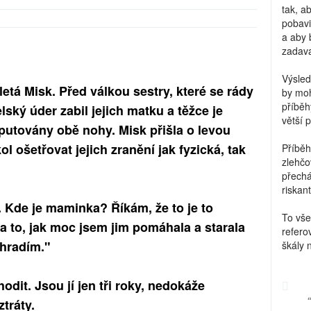
tak, a
pobavi
a aby 
zadava
Výsled
letá Misk. Před válkou sestry, které se rády
by moh
příběh
aelský úder zabil jejich matku a těžce je
větší 
putovány obě nohy. Misk přišla o levou
l ošetřovat jejich zranění jak fyzická, tak
Příběh
zlehčo
přechá
riskant
 Kde je maminka? Říkám, že to je to
To vše
na to, jak moc jsem jim pomáhala a starala
refero
ahradím."
škály 
dit. Jsou jí jen tři roky, nedokáže
tráty.