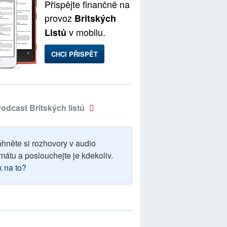
Přispějte finančně na
provoz
Britských
v mobilu.
Listů
CHCI PŘISPĚT
odcast Britských listů
áhněte si rozhovory v audio
mátu a poslouchejte je kdekoliv.
k na to?