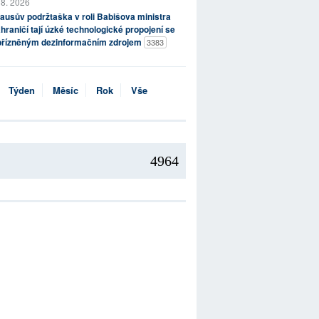
 8. 2026
ausův podržtaška v roli Babišova ministra
hraničí tají úzké technologické propojení se
přízněným dezinformačním zdrojem
3383
Týden
Měsíc
Rok
Vše
4964