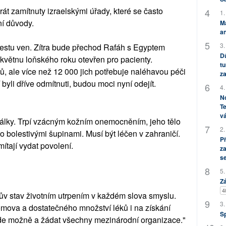
rát zamítnuty izraelskými úřady, které se často
1.
ní důvody.
M
an
3.
 cestu ven. Zítra bude přechod Rafáh s Egyptem
Dů
květnu loňského roku otevřen pro pacienty.
tu
ů, ale více než 12 000 jich potřebuje naléhavou péči
za
 byli dříve odmítnuti, budou moci nyní odejít.
4.
No
Te
vá
álky. Trpí vzácným kožním onemocněním, jeho tělo
2.
o bolestivými šupinami. Musí být léčen v zahraničí.
P
mítají vydat povolení.
za
s
5.
Zá
4
ův stav životním utrpením v každém slova smyslu.
3.
omova a dostatečného množství léků i na získání
S
šude možně a žádat všechny mezinárodní organizace."