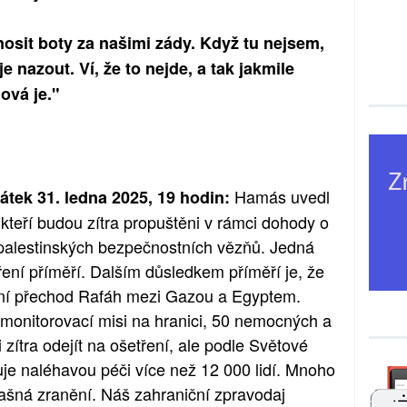
osit boty za našimi zády. Když tu nejsem,
e nazout. Ví, že to nejde, a tak jakmile
ová je."
Hamás uvedl
átek 31. ledna 2025, 19 hodin:
 kteří budou zítra propuštěni v rámci dohody o
palestinských bezpečnostních vězňů. Jedná
ření příměří. Dalším důsledkem příměří je, že
ční přechod Rafáh mezi Gazou a Egyptem.
 monitorovací misi na hranici, 50 nemocných a
zítra odejít na ošetření, ale podle Světové
je naléhavou péči více než 12 000 lidí. Mnoho
strašná zranění. Náš zahraniční zpravodaj