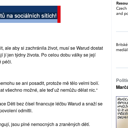
it, ale aby si zachránila život, musí se Warud dostat
í jí jen týdny života. Po celou dobu války se její
é péči.
Polit
nemohu se ani posadit, protože mě tělo velmi bolí.
Marč
lat všechno možné, ale teď už nemůžu dělat nic.“
ace Děti bez čísel financuje léčbu Warud a snaží se
povolení odmítli.
ungují, jsou plné nemocných a zraněných dětí.