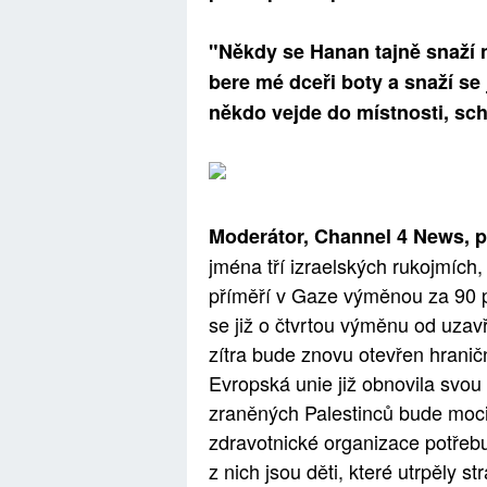
"Někdy se Hanan tajně snaží n
bere mé dceři boty a snaží se j
někdo vejde do místnosti, sch
Moderátor, Channel 4 News, p
jména tří izraelských rukojmích,
příměří v Gaze výměnou za 90 
se již o čtvrtou výměnu od uzav
zítra bude znovu otevřen hrani
Evropská unie již obnovila svou
zraněných Palestinců bude moci 
zdravotnické organizace potřebu
z nich jsou děti, které utrpěly 