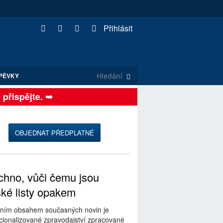
Přihlásit
PĚVKY
ispějte. ➥
OBJEDNAT PŘEDPLATNÉ
hno, vůči čemu jsou
ské listy opakem
ním obsahem současných novin je
ionalizované zpravodajství zpracované