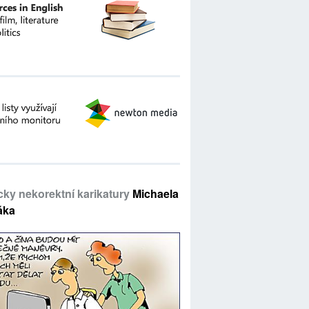
icky nekorektní karikatury
Michaela
áka