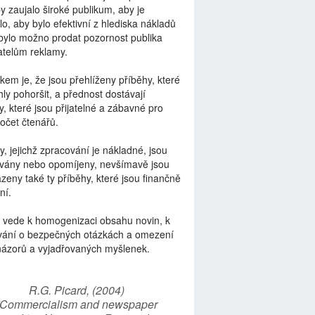
by zaujalo široké publikum, aby je
lo, aby bylo efektivní z hlediska nákladů
bylo možno prodat pozornost publika
telům reklamy.
kem je, že jsou přehlíženy příběhy, které
ly pohoršit, a přednost dostávají
y, které jsou přijatelné a zábavné pro
počet čtenářů.
y, jejichž zpracování je nákladné, jsou
vány nebo opomíjeny, nevšímavě jsou
zeny také ty příběhy, které jsou finančně
ní.
 vede k homogenizaci obsahu novin, k
vání o bezpečných otázkách a omezení
názorů a vyjadřovaných myšlenek.
R.G. Picard, (2004)
“Commercialism and newspaper