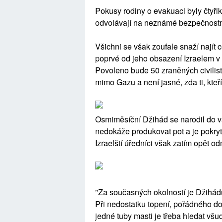
Pokusy rodiny o evakuaci byly čtyřik
odvolávají na neznámé bezpečnost
Všichni se však zoufale snaží najít
poprvé od jeho obsazení Izraelem v 
Povoleno bude 50 zraněných civilist
mimo Gazu a není jasné, zda ti, kteří
Osmiměsíční Džihád se narodil do v
nedokáže produkovat pot a je pokryt
Izraelští úředníci však zatím opět od
"Za současných okolností je Džihád
Při nedostatku topení, pořádného d
jedné tuby masti je třeba hledat v