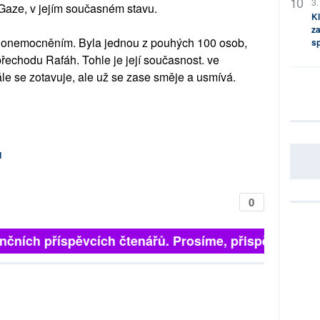
3.
 Gaze, v jejím současném stavu.
Kl
za
m onemocněním. Byla jednou z pouhých 100 osob,
s
řechodu Rafáh. Tohle je její současnost. ve
le se zotavuje, ale už se zase směje a usmívá.
d
0
čních příspěvcích čtenářů. Prosíme, přispějte. ➥