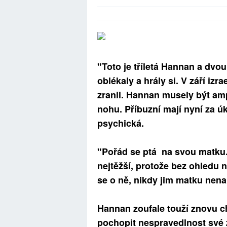
"Toto je tříletá Hannan a dvou
oblékaly a hrály si. V září izr
zranil. Hannan musely být am
nohu. Příbuzní mají nyní za úko
psychická.
"Pořád se ptá na svou matku.
nejtěžší, protože bez ohledu 
se o ně, nikdy jim matku nen
Hannan zoufale touží znovu cho
pochopit nespravedlnost své z