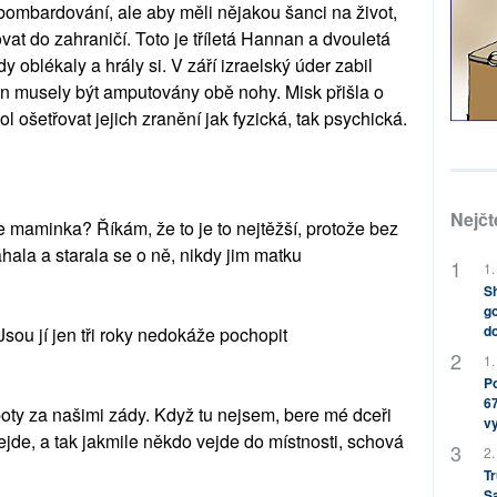
 bombardování, ale aby měli nějakou šanci na život,
ovat do zahraničí. Toto je tříletá Hannan a dvouletá
y oblékaly a hrály si. V září izraelský úder zabil
nan musely být amputovány obě nohy. Misk přišla o
l ošetřovat jejich zranění jak fyzická, tak psychická.
Nejčt
 maminka? Říkám, že to je to nejtěžší, protože bez
hala a starala se o ně, nikdy jim matku
1.
Sh
go
do
sou jí jen tři roky nedokáže pochopit
1.
Po
67
oty za našimi zády. Když tu nejsem, bere mé dceři
v
nejde, a tak jakmile někdo vejde do místnosti, schová
2.
Tr
S