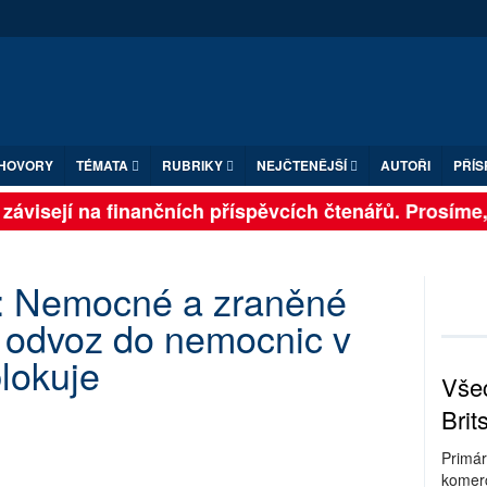
HOVORY
TÉMATA
RUBRIKY
NEJČTENĚJŠÍ
AUTOŘI
PŘÍS
ávisejí na finančních příspěvcích čtenářů. Prosíme, př
: Nemocné a zraněné
hž odvoz do nemocnic v
blokuje
Všec
Brit
Primár
komerc