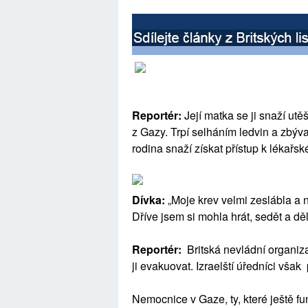
Reportér:
Její matka se ji snaží utěš
z Gazy. Trpí selháním ledvin a zbývaj
rodina snaží získat přístup k lékařsk
Dívka:
„Moje krev velmi zeslábla a 
Dříve jsem si mohla hrát, sedět a dě
Reportér:
Britská nevládní organiz
ji evakuovat. Izraelští úředníci však 
Nemocnice v Gaze, ty, které ještě f