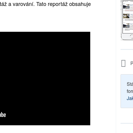
táž a varování. Tato reportáž obsahuje
P
St
for
Ja