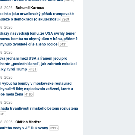
 8. 2026
Bohumil Kartous
acinka jako orwellovský pěšák trumpovské
titeze o demokracii (o skutečnosti)
7269
 8. 2026
kazy nasvědčují tomu, že USA svrhly téměř
novou bombu na obytný dům v Íránu, přičemž
hynulo dvouleté dítě a jeho rodiče
6431
 8. 2026
vá jednání mezi USA a Íránem jsou pro
herán „poslední šancí“, jak zabránit eskalaci
lky, tvrdí Trump
4431
 8. 2026
ři výbuchu bomby v moskevské restauraci
hynuli tři lidé; explodovalo zařízení, které u
ebe měla žena
4180
 8. 2026
hada trvanlivosti římského betonu rozluštěna
031
 8. 2026
Oldřich Maděra
potřeba vody v JE Dukovany
3996