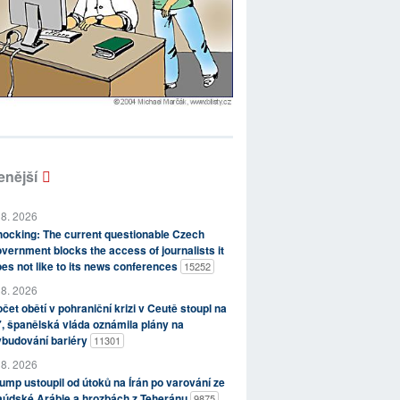
enější
 8. 2026
ocking: The current questionable Czech
vernment blocks the access of journalists it
es not like to its news conferences
15252
 8. 2026
čet obětí v pohraniční krizi v Ceutě stoupl na
, španělská vláda oznámila plány na
ybudování bariéry
11301
 8. 2026
ump ustoupil od útoků na Írán po varování ze
aúdské Arábie a hrozbách z Teheránu
9875