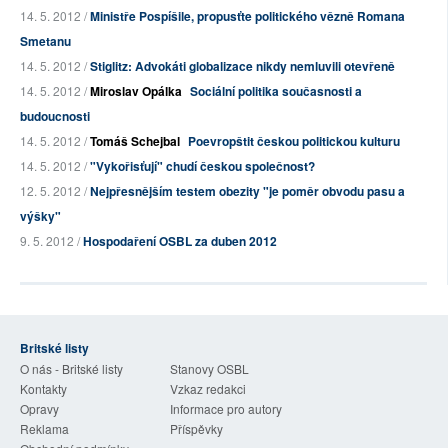
14. 5. 2012 /
Ministře Pospíšile, propusťte politického vězně Romana
Smetanu
14. 5. 2012 /
Stiglitz: Advokáti globalizace nikdy nemluvili otevřeně
14. 5. 2012 /
Miroslav Opálka
Sociální politika současnosti a
budoucnosti
14. 5. 2012 /
Tomáš Schejbal
Poevropštit českou politickou kulturu
14. 5. 2012 /
"Vykořisťují" chudí českou společnost?
12. 5. 2012 /
Nejpřesnějším testem obezity "je poměr obvodu pasu a
výšky"
9. 5. 2012 /
Hospodaření OSBL za duben 2012
Britské listy
O nás - Britské listy
Stanovy OSBL
Kontakty
Vzkaz redakci
Opravy
Informace pro autory
Reklama
Příspěvky