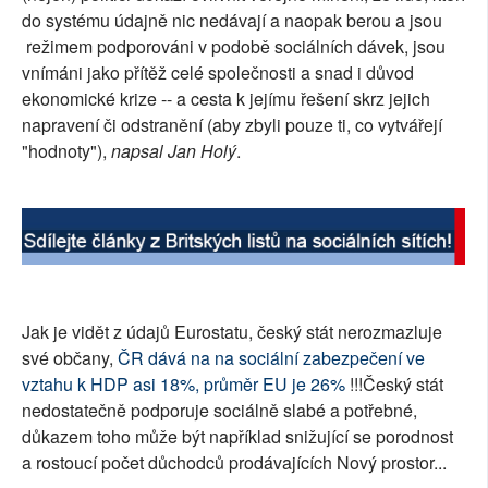
do systému údajně nic nedávají a naopak berou a jsou
SOCIÁLNÍ SÍTĚ
režimem podporováni v podobě sociálních dávek, jsou
vnímáni jako přítěž celé společnosti a snad i důvod
RUBRIKY
ekonomické krize -- a cesta k jejímu řešení skrz jejich
napravení či odstranění (aby zbyli pouze ti, co vytvářejí
PLNÁ VERZE STRÁNEK
"hodnoty"),
napsal Jan Holý
.
Jak je vidět z údajů Eurostatu, český stát nerozmazluje
své občany,
ČR dává na na sociální zabezpečení ve
vztahu k HDP asi 18%, průměr EU je 26%
!!!Český stát
nedostatečně podporuje sociálně slabé a potřebné,
důkazem toho může být například snižující se porodnost
a rostoucí počet důchodců prodávajících Nový prostor...