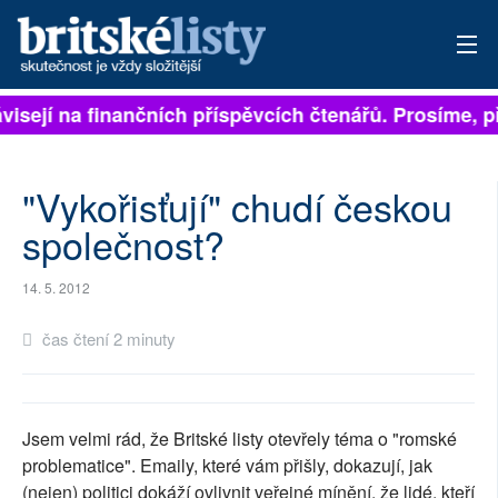
ávisejí na finančních příspěvcích čtenářů. Prosíme, př
PŘIHLÁSIT
AKTUÁLNÍ VYDÁNÍ
"Vykořisťují" chudí českou
ARCHIV
společnost?
ROZHOVORY
14. 5. 2012
TÉMATA
čas čtení 2 minuty
NEJČTENĚJŠÍ ZA 7 DNÍ
AUTOŘI
Jsem velmi rád, že Britské listy otevřely téma o "romské
problematice". Emaily, které vám přišly, dokazují, jak
PŘÍSPĚVKY NA PROVOZ
(nejen) politici dokáží ovlivnit veřejné mínění, že lidé, kteří