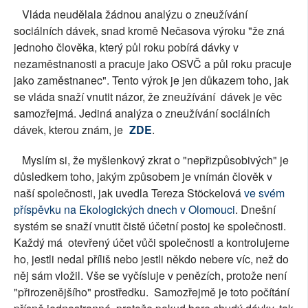
Vláda neudělala žádnou analýzu o zneužívání
sociálních dávek, snad kromě Nečasova výroku "že zná
jednoho člověka, který půl roku pobírá dávky v
nezaměstnanosti a pracuje jako OSVČ a půl roku pracuje
jako zaměstnanec". Tento výrok je jen důkazem toho, jak
se vláda snaží vnutit názor, že zneužívání dávek je věc
samozřejmá. Jediná analýza o zneužívání sociálních
dávek, kterou znám, je
ZDE
.
Myslím si, že myšlenkový zkrat o "nepřizpůsobivých" je
důsledkem toho, jakým způsobem je vnímán člověk v
naší společnosti, jak uvedla Tereza Stöckelová
ve svém
příspěvku na Ekologických dnech v Olomouci
. Dnešní
systém se snaží vnutit čistě účetní postoj ke společnosti.
Každý má otevřený účet vůči společnosti a kontrolujeme
ho, jestli nedal příliš nebo jestli někdo nebere víc, než do
něj sám vložil. Vše se vyčísluje v penězích, protože není
"přirozenějšího" prostředku. Samozřejmě je toto počítání