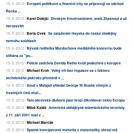
15. 5. 2012 /
Evropští politikové a finanční trhy se připravují na odchod
Řecka ...
15. 5. 2012 /
Karel Dolejší
Divokým Kmotrostánem, aneb Zhasnout a už
nerozsvítit
15. 5. 2012 /
Boris Cvek
Se zatažením Hayeka do české zlodějiny
nemohu souhlasit
15. 5. 2012 /
Bývalá ředitelka Murdochova mediálního koncernu bude
stíhána za "po...
15. 5. 2012 /
Policie zadržela Davida Ratha kvůli podezření z korupce
15. 5. 2012 /
Michael Kroh
Volný trh bez regulace se z faktoru
technického pokroku přeměnil v ...
14. 5. 2012 /
Soud v Malajsii shledal George W. Bushe vinným z
trestných činů muč...
13. 5. 2012 /
Tato obrovská dluhová past hrozí zlikvidovat celou Evropu
15. 5. 2012 /
Miloš Kaláb
Americká obhájkyně islamistického teroristy
z 11. září 2001 nosí z ...
13. 5. 2012 /
Michael Marčák
15. 5. 2012 /
Špatně koncipovaná maturita z matematiky ohrozí mé