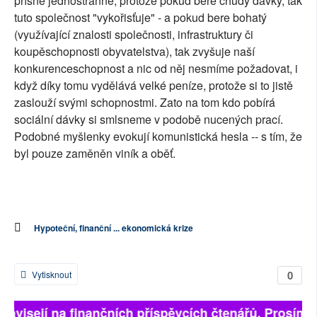
přísně jednostranné, protože pokud bere chudý dávky, tak
tuto společnost "vykořisťuje" - a pokud bere bohatý
(využívající znalosti společnosti, infrastruktury či
koupěschopnosti obyvatelstva), tak zvyšuje naší
konkurenceschopnost a nic od něj nesmíme požadovat, i
když díky tomu vydělává velké peníze, protože si to jistě
zaslouží svými schopnostmi. Zato na tom kdo pobírá
sociální dávky si smlsneme v podobě nucených prací.
Podobné myšlenky evokují komunistická hesla -- s tím, že
byl pouze zaměněn viník a oběť.
Hypoteční, finanční ... ekonomická krize
0
Vytisknout
 závisejí na finančních příspěvcích čtenářů. Prosíme, 