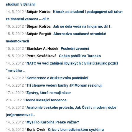
studium v Británii
14. 5. 2012 /
Štěpán Kotrba
Kterak se studenti i pedagogové učí tahat
za finanční vemena -- díl 2.
10. 5. 2012 /
Štěpán Kotrba
Jak se dělá věda na hnojárně, díl 1.
15. 5. 2012 /
Štěpán Forgáč
Alternativa současné stranické
nedemokracii
15. 5. 2012 /
Stanislav A. Hošek
Poslední zvonění
15. 5. 2012 /
Petra Kováčiková
Češka pohlíží na Turecko
14. 5. 2012 /
NATO ve věci zabíjení libyjských civilistů zaujalo pozici
"mrtvého ...
14. 5. 2012 /
Konference o družstevním podnikání
14. 5. 2012 /
Tři členové vedení banky JP Morgan rezignují
17. 4. 2012 /
Zprávy, které nemají názor
2. 4. 2012 /
Hodně klesající tendence
14. 5. 2012 /
Anatomie českého protestu. Jak Češi v moderní době
(ne)protestovali...
14. 5. 2012 /
Myslí to Karolína Peake vážně?
14. 5. 2012 /
Boris Cvek
Krize v biomedicínském systému