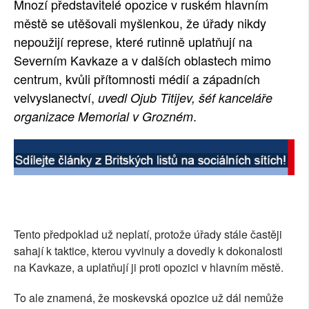
Mnozí představitelé opozice v ruském hlavním
SOCIÁLNÍ SÍTĚ
městě se utěšovali myšlenkou, že úřady nikdy
nepoužijí represe, které rutinně uplatňují na
RUBRIKY
Severním Kavkaze a v dalších oblastech mimo
centrum, kvůli přítomnosti médií a západních
PLNÁ VERZE STRÁNEK
velvyslanectví,
uvedl Ojub Titijev, šéf kanceláře
.
organizace Memorial v Grozném
Tento předpoklad už neplatí, protože úřady stále častěji
sahají k taktice, kterou vyvinuly a dovedly k dokonalosti
na Kavkaze, a uplatňují ji proti opozici v hlavním městě.
To ale znamená, že moskevská opozice už dál nemůže