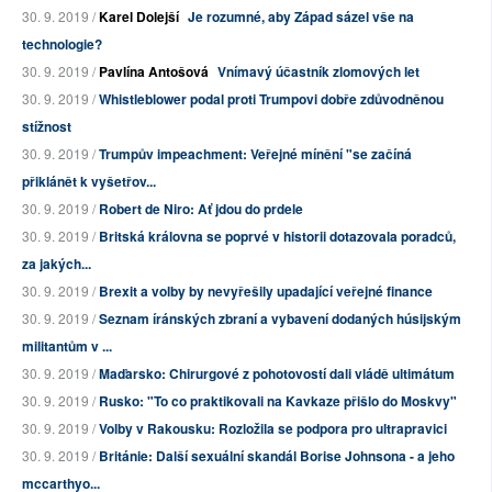
30. 9. 2019 /
Karel Dolejší
Je rozumné, aby Západ sázel vše na
technologie?
30. 9. 2019 /
Pavlína Antošová
Vnímavý účastník zlomových let
30. 9. 2019 /
Whistleblower podal proti Trumpovi dobře zdůvodněnou
stížnost
30. 9. 2019 /
Trumpův impeachment: Veřejné mínění "se začíná
přiklánět k vyšetřov...
30. 9. 2019 /
Robert de Niro: Ať jdou do prdele
30. 9. 2019 /
Britská královna se poprvé v historii dotazovala poradců,
za jakých...
30. 9. 2019 /
Brexit a volby by nevyřešily upadající veřejné finance
30. 9. 2019 /
Seznam íránských zbraní a vybavení dodaných húsijským
militantům v ...
30. 9. 2019 /
Maďarsko: Chirurgové z pohotovostí dali vládě ultimátum
30. 9. 2019 /
Rusko: "To co praktikovali na Kavkaze přišlo do Moskvy"
30. 9. 2019 /
Volby v Rakousku: Rozložila se podpora pro ultrapravici
30. 9. 2019 /
Británie: Další sexuální skandál Borise Johnsona - a jeho
mccarthyo...