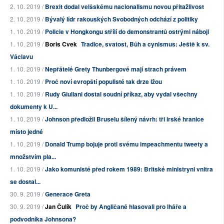
2. 10. 2019 /
Brexit dodal velšskému nacionalismu novou přitažlivost
2. 10. 2019 /
Bývalý lídr rakouských Svobodných odchází z politiky
1. 10. 2019 /
Policie v Hongkongu střílí do demonstrantů ostrými náboji
1. 10. 2019 /
Boris Cvek
Tradice, svatost, Bůh a cynismus: Ještě k sv.
Václavu
1. 10. 2019 /
Nepřátelé Grety Thunbergové mají strach právem
1. 10. 2019 /
Proč noví evropští populisté tak drze lžou
1. 10. 2019 /
Rudy Giuliani dostal soudní příkaz, aby vydal všechny
dokumenty k U...
1. 10. 2019 /
Johnson předložil Bruselu šílený návrh: tři irské hranice
místo jedné
1. 10. 2019 /
Donald Trump bojuje proti svému impeachmentu tweety a
množstvím pla...
1. 10. 2019 /
Jako komunisté před rokem 1989: Britské ministryni vnitra
se dostal...
30. 9. 2019 /
Generace Greta
30. 9. 2019 /
Jan Čulík
Proč by Angličané hlasovali pro lháře a
podvodníka Johnsona?