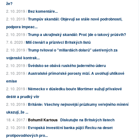
že?
2. 10. 2019 /
Bez komentáře...
2. 10. 2019 /
Trumpův skandál: Objevují se stále nové podrobnosti,
podpora impeac...
2. 10. 2019 /
Trump a ukrajinský skandál: Proč jde o takový průšvih?
7. 6. 2020 /
Milí čtenáři a příznivci Britských listů
2. 10. 2019 /
Trump tvítoval o "miliardách dolarů" ušetřených za
vojenské kontrak...
2. 10. 2019 /
Švédsko se obává ruského jaderného úderu
2. 10. 2019 /
Australské přímořské porosty mizí. A uvolňují uhlíkové
emise
2. 10. 2019 /
Německo v důsledku bouře Mortimer sužují přívalové
deště a prudký vítr
2. 10. 2019 /
Británie: Všechny nejnovější průzkumy veřejného mínění
ukazují, že ...
18. 4. 2017 /
Bohumil Kartous
Diskutujte na Britských listech
2. 10. 2019 /
Evropská investiční banka půjčí Řecku na deset
protipovodňových pro...