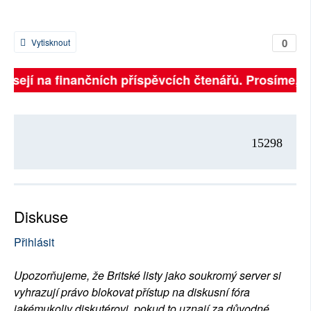
0
Vytisknout
ávisejí na finančních příspěvcích čtenářů. Prosíme, př
15298
Diskuse
Přihlásit
Upozorňujeme, že Britské listy jako soukromý server si
vyhrazují právo blokovat přístup na diskusní fóra
jakémukoliv diskutérovi, pokud to uznají za důvodné.