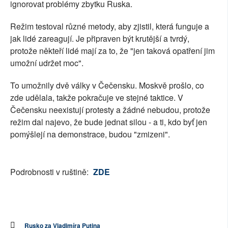
ignorovat problémy zbytku Ruska.
Režim testoval různé metody, aby zjistil, která funguje a
jak lidé zareagují. Je připraven být krutější a tvrdý,
protože někteří lidé mají za to, že "jen taková opatření jim
umožní udržet moc".
To umožnily dvě války v Čečensku. Moskvě prošlo, co
zde udělala, takže pokračuje ve stejné taktice. V
Čečensku neexistují protesty a žádné nebudou, protože
režim dal najevo, že bude jednat silou - a ti, kdo byť jen
pomýšlejí na demonstrace, budou "zmizeni".
Podrobnosti v ruštině:
ZDE
Rusko za Vladimíra Putina