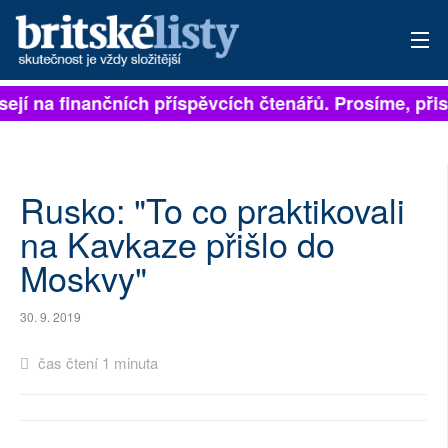
sejí na finančních příspěvcích čtenářů. Prosíme, přis
PŘIHLÁSIT
AKTUÁLNÍ VYDÁNÍ
ARCHIV
Rusko: "To co praktikovali
na Kavkaze přišlo do
ROZHOVORY
Moskvy"
TÉMATA
30. 9. 2019
NEJČTENĚJŠÍ ZA 7 DNÍ
čas čtení 1 minuta
AUTOŘI
PŘÍSPĚVKY NA PROVOZ