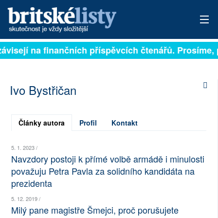
 závisejí na finančních příspěvcích čtenářů. Prosíme, 
PŘIHLÁSIT
AKTUÁLNÍ VYDÁNÍ
Ivo Bystřičan
ARCHIV
ROZHOVORY
Články autora
Profil
Kontakt
TÉMATA
5. 1. 2023 /
Navzdory postoji k přímé volbě armádě i minulosti
NEJČTENĚJŠÍ ZA 7 DNÍ
považuju Petra Pavla za solidního kandidáta na
prezidenta
AUTOŘI
5. 12. 2019 /
PŘÍSPĚVKY NA PROVOZ
Milý pane magistře Šmejci, proč porušujete