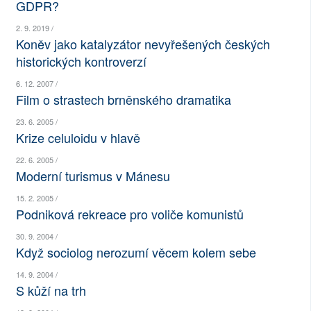
GDPR?
SOCIÁLNÍ SÍTĚ
2. 9. 2019 /
Koněv jako katalyzátor nevyřešených českých
RUBRIKY
historických kontroverzí
PLNÁ VERZE STRÁNEK
6. 12. 2007 /
Film o strastech brněnského dramatika
23. 6. 2005 /
Krize celuloidu v hlavě
22. 6. 2005 /
Moderní turismus v Mánesu
15. 2. 2005 /
Podniková rekreace pro voliče komunistů
30. 9. 2004 /
Když sociolog nerozumí věcem kolem sebe
14. 9. 2004 /
S kůží na trh