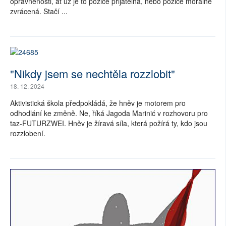
oprávněnosti, ať už je to pozice přijatelná, nebo pozice morálně
zvrácená. Stačí ...
"Nikdy jsem se nechtěla rozzlobit"
18. 12. 2024
Aktivistická škola předpokládá, že hněv je motorem pro
odhodlání ke změně. Ne, říká Jagoda Marinić v rozhovoru pro
taz-FUTURZWEI. Hněv je žíravá síla, která požírá ty, kdo jsou
rozzlobení.