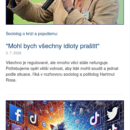
SOCIÁLNÍ SÍTĚ
RUBRIKY
Sociolog o krizi a populismu:
PLNÁ VERZE STRÁNEK
"Mohl bych všechny idioty praštit"
3. 7. 2026
Všechno je regulované, ale mnoho věcí stále nefunguje.
Potřebujeme opět větší volnost, aby lidé mohli soudit a jednat
podle situace, říká v rozhovoru sociolog a politolog Hartmut
Rosa.