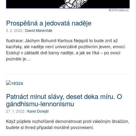
Prospěšná a jedovatá naděje
3. 2. 2022 /
David Marenčák
Ilustrace: Jáchym Bohumil Kartous Nejspíš to bude znít až
kacířsky, ale naděje není univerzálně pozitivním jevem, emocí.
Existují v základě dvě barvy naděje, a jak se říká – po ovoci
poznáte je....
Patnáct minut slávy, deset deka míru. O
gándhismu-lennonismu
27. 1. 2022 /
Karel Dolejší
Když půjdete rozhořčeně demonstrovat proti válečným štváčům,
budete si ihned připadat morálně povzneseni.