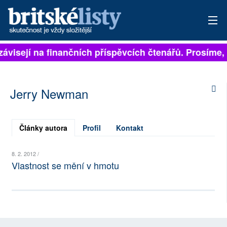
 závisejí na finančních příspěvcích čtenářů. Prosíme, 
PŘIHLÁSIT
AKTUÁLNÍ VYDÁNÍ
Jerry Newman
ARCHIV
ROZHOVORY
Články autora
Profil
Kontakt
TÉMATA
8. 2. 2012 /
Vlastnost se mění v hmotu
NEJČTENĚJŠÍ ZA 7 DNÍ
AUTOŘI
PŘÍSPĚVKY NA PROVOZ