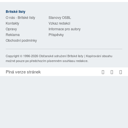
SOCIÁLNÍ SÍTĚ
Britské listy
O nás - Britské listy
Stanovy OSBL
RUBRIKY
Kontakty
Vzkaz redakci
Opravy
Informace pro autory
PLNÁ VERZE STRÁNEK
Reklama
Příspěvky
Obchodní podmínky
Copyright © 1996-2026
Občanské sdružení Britské listy
| Kopírování obsahu
možné pouze po předchozím písemném souhlasu redakce.
Plná verze stránek