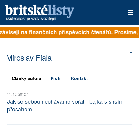
 závisejí na finančních příspěvcích čtenářů. Prosíme,
PŘIHLÁSIT
AKTUÁLNÍ VYDÁNÍ
Miroslav Fiala
ARCHIV
ROZHOVORY
Články autora
Profil
Kontakt
TÉMATA
11. 10. 2012 /
Jak se sebou necháváme vorat - bajka s širším
NEJČTENĚJŠÍ ZA 7 DNÍ
přesahem
AUTOŘI
PŘÍSPĚVKY NA PROVOZ