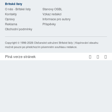
Britské listy
SOCIÁLNÍ SÍTĚ
O nás - Britské listy
Stanovy OSBL
Kontakty
Vzkaz redakci
RUBRIKY
Opravy
Informace pro autory
Reklama
Příspěvky
PLNÁ VERZE STRÁNEK
Obchodní podmínky
Copyright © 1996-2026
Občanské sdružení Britské listy
| Kopírování obsahu
možné pouze po předchozím písemném souhlasu redakce.
Plná verze stránek