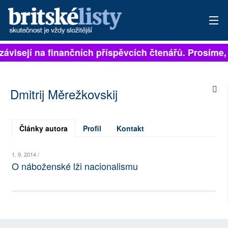
 závisejí na finančních příspěvcích čtenářů. Prosíme,
PŘIHLÁSIT
AKTUÁLNÍ VYDÁNÍ
Dmitrij Měrežkovskij
ARCHIV
ROZHOVORY
Články autora
Profil
Kontakt
TÉMATA
1. 9. 2014 /
O náboženské lži nacionalismu
NEJČTENĚJŠÍ ZA 7 DNÍ
AUTOŘI
PŘÍSPĚVKY NA PROVOZ