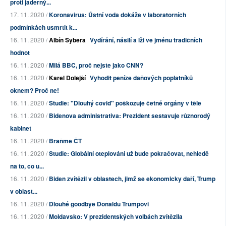
proti jaderný...
17. 11. 2020 /
Koronavirus: Ústní voda dokáže v laboratorních
podmínkách usmrtit k...
16. 11. 2020 /
Albín Sybera
Vydírání, násilí a lži ve jménu tradičních
hodnot
16. 11. 2020 /
Milá BBC, proč nejste jako CNN?
16. 11. 2020 /
Karel Dolejší
Vyhodit peníze daňových poplatníků
oknem? Proč ne!
16. 11. 2020 /
Studie: "Dlouhý covid" poškozuje četné orgány v těle
16. 11. 2020 /
Bidenova administrativa: Prezident sestavuje různorodý
kabinet
16. 11. 2020 /
Braňme ČT
16. 11. 2020 /
Studie: Globální oteplování už bude pokračovat, nehledě
na to, co u...
16. 11. 2020 /
Biden zvítězil v oblastech, jimž se ekonomicky daří, Trump
v oblast...
16. 11. 2020 /
Dlouhé goodbye Donaldu Trumpovi
16. 11. 2020 /
Moldavsko: V prezidentských volbách zvítězila