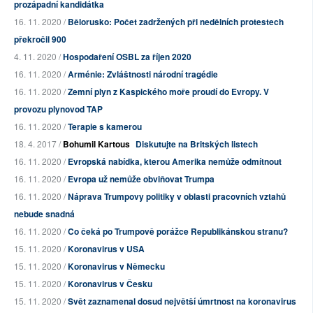
prozápadní kandidátka
16. 11. 2020 /
Bělorusko: Počet zadržených při nedělních protestech
překročil 900
4. 11. 2020 /
Hospodaření OSBL za říjen 2020
16. 11. 2020 /
Arménie: Zvláštnosti národní tragédie
16. 11. 2020 /
Zemní plyn z Kaspického moře proudí do Evropy. V
provozu plynovod TAP
16. 11. 2020 /
Terapie s kamerou
18. 4. 2017 /
Bohumil Kartous
Diskutujte na Britských listech
16. 11. 2020 /
Evropská nabídka, kterou Amerika nemůže odmítnout
16. 11. 2020 /
Evropa už nemůže obviňovat Trumpa
16. 11. 2020 /
Náprava Trumpovy politiky v oblasti pracovních vztahů
nebude snadná
16. 11. 2020 /
Co čeká po Trumpově porážce Republikánskou stranu?
15. 11. 2020 /
Koronavirus v USA
15. 11. 2020 /
Koronavirus v Německu
15. 11. 2020 /
Koronavirus v Česku
15. 11. 2020 /
Svět zaznamenal dosud největší úmrtnost na koronavirus