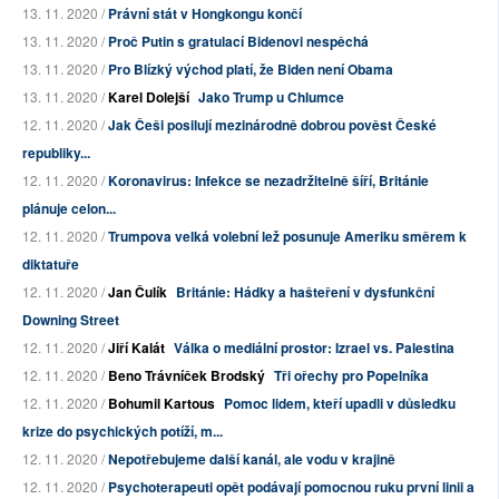
13. 11. 2020 /
Právní stát v Hongkongu končí
13. 11. 2020 /
Proč Putin s gratulací Bidenovi nespěchá
13. 11. 2020 /
Pro Blízký východ platí, že Biden není Obama
13. 11. 2020 /
Karel Dolejší
Jako Trump u Chlumce
12. 11. 2020 /
Jak Češi posilují mezinárodně dobrou pověst České
republiky...
12. 11. 2020 /
Koronavirus: Infekce se nezadržitelně šíří, Británie
plánuje celon...
12. 11. 2020 /
Trumpova velká volební lež posunuje Ameriku směrem k
diktatuře
12. 11. 2020 /
Jan Čulík
Británie: Hádky a hašteření v dysfunkční
Downing Street
12. 11. 2020 /
Jiří Kalát
Válka o mediální prostor: Izrael vs. Palestina
12. 11. 2020 /
Beno Trávníček Brodský
Tři ořechy pro Popelníka
12. 11. 2020 /
Bohumil Kartous
Pomoc lidem, kteří upadli v důsledku
krize do psychických potíží, m...
12. 11. 2020 /
Nepotřebujeme další kanál, ale vodu v krajině
12. 11. 2020 /
Psychoterapeuti opět podávají pomocnou ruku první linii a