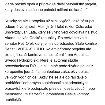
vláda přesný opak a připravuje další betonářský projekt,
který doslova spláchne patnáct miliard do kanálu.”
Kriticky se ale k projektu už stihli vyjádřit také zástupci
odborné veřejnosti. Mezi jinými také rektor Ostravské
univerzity Jan Lata, který se v této věci odvolává na studii
Akademie věd České republiky. Po revizi ale volá i
senátor Petr Orel, který je místopředsedou Stálé komise
Senátu VODA -SUCHO. Kolem přípravy projektu ale
existují i další kontroverze: sdružení firem Aquatis a
Sweco Hydroprojekt, které je autorem studie
proveditelnosti DOL, je aktuálně podezříváno policií z
korupčního jednání a manipulace zakázek v oblasti
velkých vodních děl. Aktivisté se ale opírají také o
prohlášení odborných společností a akademických
pracovišť, které podepsalo přes osmdesát vědců, nebo
memorandum starostů či prohlášení České komory
architektů.