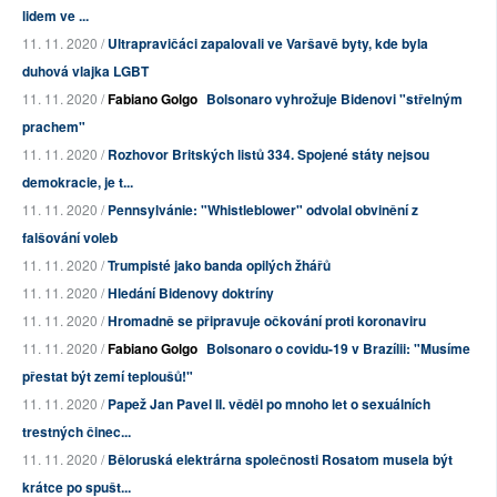
lidem ve ...
11. 11. 2020 /
Ultrapravičáci zapalovali ve Varšavě byty, kde byla
duhová vlajka LGBT
11. 11. 2020 /
Fabiano Golgo
Bolsonaro vyhrožuje Bidenovi "střelným
prachem"
11. 11. 2020 /
Rozhovor Britských listů 334. Spojené státy nejsou
demokracie, je t...
11. 11. 2020 /
Pennsylvánie: "Whistleblower" odvolal obvinění z
falšování voleb
11. 11. 2020 /
Trumpisté jako banda opilých žhářů
11. 11. 2020 /
Hledání Bidenovy doktríny
11. 11. 2020 /
Hromadně se připravuje očkování proti koronaviru
11. 11. 2020 /
Fabiano Golgo
Bolsonaro o covidu-19 v Brazílii: "Musíme
přestat být zemí teploušů!"
11. 11. 2020 /
Papež Jan Pavel II. věděl po mnoho let o sexuálních
trestných činec...
11. 11. 2020 /
Běloruská elektrárna společnosti Rosatom musela být
krátce po spušt...