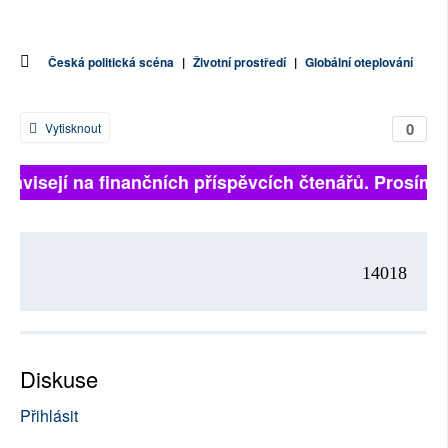
Česká politická scéna
|
Životní prostředí
|
Globální oteplování
0
Vytisknout
závisejí na finančních příspěvcích čtenářů. Prosíme, p
14018
Diskuse
Přihlásit