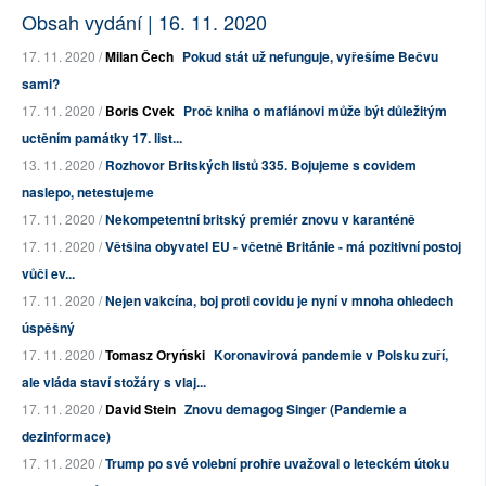
Obsah vydání | 16. 11. 2020
17. 11. 2020 /
Milan Čech
Pokud stát už nefunguje, vyřešíme Bečvu
sami?
17. 11. 2020 /
Boris Cvek
Proč kniha o mafiánovi může být důležitým
uctěním památky 17. list...
13. 11. 2020 /
Rozhovor Britských listů 335. Bojujeme s covidem
naslepo, netestujeme
17. 11. 2020 /
Nekompetentní britský premiér znovu v karanténě
17. 11. 2020 /
Většina obyvatel EU - včetně Británie - má pozitivní postoj
vůči ev...
17. 11. 2020 /
Nejen vakcína, boj proti covidu je nyní v mnoha ohledech
úspěšný
17. 11. 2020 /
Tomasz Oryński
Koronavirová pandemie v Polsku zuří,
ale vláda staví stožáry s vlaj...
17. 11. 2020 /
David Stein
Znovu demagog Singer (Pandemie a
dezinformace)
17. 11. 2020 /
Trump po své volební prohře uvažoval o leteckém útoku