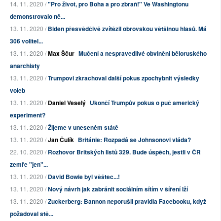
14. 11. 2020 /
"Pro život, pro Boha a pro zbraň!" Ve Washingtonu
demonstrovalo ně...
13. 11. 2020 /
Biden přesvědčivě zvítězil obrovskou většinou hlasů. Má
306 volitel...
13. 11. 2020 /
Max Ščur
Mučení a nespravedlivé obvinění běloruského
anarchisty
13. 11. 2020 /
Trumpovi zkrachoval další pokus zpochybnit výsledky
voleb
13. 11. 2020 /
Daniel Veselý
Ukončí Trumpův pokus o puč americký
experiment?
13. 11. 2020 /
Žijeme v uneseném státě
13. 11. 2020 /
Jan Čulík
Británie: Rozpadá se Johnsonovi vláda?
22. 10. 2020 /
Rozhovor Britských listů 329. Bude úspěch, jestli v ČR
zemře "jen"...
13. 11. 2020 /
David Bowie byl věštec...!
13. 11. 2020 /
Nový návrh jak zabránit sociálním sítím v šíření lží
13. 11. 2020 /
Zuckerberg: Bannon neporušil pravidla Facebooku, když
požadoval stě...