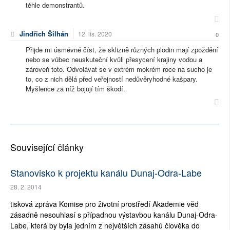
těhle demonstrantů.
Jindřich Šilhán
12. lis. 2020
0
Přijde mi úsměvné číst, že sklizně různých plodin mají zpoždění
nebo se vůbec neuskuteční kvůli přesycení krajiny vodou a
zároveň toto. Odvolávat se v extrém mokrém roce na sucho je
to, co z nich dělá před veřejností nedůvěryhodné kašpary.
Myšlence za níž bojují tím škodí.
Související články
Stanovisko k projektu kanálu Dunaj-Odra-Labe
28. 2. 2014
tisková zpráva Komise pro životní prostředí Akademie věd
zásadně nesouhlasí s případnou výstavbou kanálu Dunaj-Odra-
Labe, která by byla jedním z největších zásahů člověka do