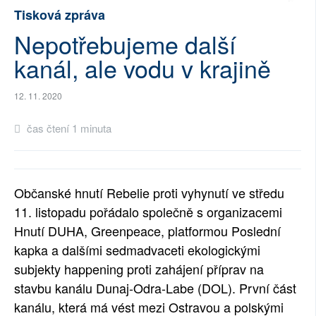
Tisková zpráva
SOCIÁLNÍ SÍTĚ
Nepotřebujeme další
RUBRIKY
kanál, ale vodu v krajině
PLNÁ VERZE STRÁNEK
12. 11. 2020
čas čtení 1 minuta
Občanské hnutí Rebelie proti vyhynutí ve středu
11. listopadu pořádalo společně s organizacemi
Hnutí DUHA, Greenpeace, platformou Poslední
kapka a dalšími sedmadvaceti ekologickými
subjekty happening proti zahájení příprav na
stavbu kanálu Dunaj-Odra-Labe (DOL). První část
kanálu, která má vést mezi Ostravou a polskými