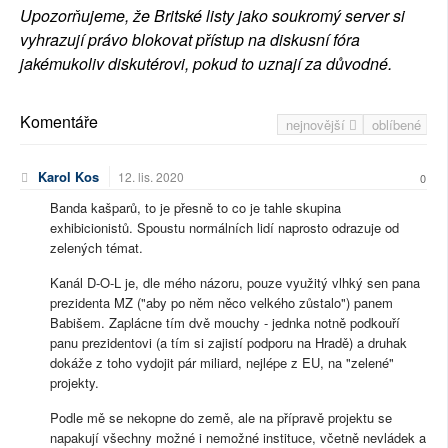
Upozorňujeme, že Britské listy jako soukromý server si
vyhrazují právo blokovat přístup na diskusní fóra
jakémukoliv diskutérovi, pokud to uznají za důvodné.
Komentáře
nejnovější
oblíbené
Karol Kos
12. lis. 2020
0
Banda kašparů, to je přesně to co je tahle skupina
exhibicionistů. Spoustu normálních lidí naprosto odrazuje od
zelených témat.
Kanál D-O-L je, dle mého názoru, pouze využitý vlhký sen pana
prezidenta MZ ("aby po něm něco velkého zůstalo") panem
Babišem. Zaplácne tím dvě mouchy - jednka notně podkouří
panu prezidentovi (a tím si zajistí podporu na Hradě) a druhak
dokáže z toho vydojit pár miliard, nejlépe z EU, na "zelené"
projekty.
Podle mě se nekopne do země, ale na přípravě projektu se
napakují všechny možné i nemožné instituce, včetně nevládek a