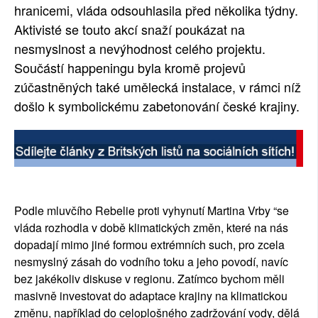
hranicemi, vláda odsouhlasila před několika týdny.
Aktivisté se touto akcí snaží poukázat na
nesmyslnost a nevýhodnost celého projektu.
Součástí happeningu byla kromě projevů
zúčastněných také umělecká instalace, v rámci níž
došlo k symbolickému zabetonování české krajiny.
Podle mluvčího Rebelie proti vyhynutí Martina Vrby “se
vláda rozhodla v době klimatických změn, které na nás
dopadají mimo jiné formou extrémních such, pro zcela
nesmyslný zásah do vodního toku a jeho povodí, navíc
bez jakékoliv diskuse v regionu. Zatímco bychom měli
masivně investovat do adaptace krajiny na klimatickou
změnu, například do celoplošného zadržování vody, dělá