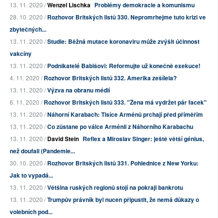
13. 11. 2020 /
Wenzel Lischka
Problémy demokracie a komunismu
28. 10. 2020 /
Rozhovor Britských listů 330. Nepromrhejme tuto krizi ve
zbytečných...
13. 11. 2020 /
Studie: Běžná mutace koronaviru může zvýšit účinnost
vakcíny
13. 11. 2020 /
Podnikatelé Babišovi: Reformujte už konečně exekuce!
4. 11. 2020 /
Rozhovor Britských listů 332. Amerika zešílela?
13. 11. 2020 /
Výzva na obranu médií
6. 11. 2020 /
Rozhovor Britských listů 333. "Žena má vydržet pár facek"
13. 11. 2020 /
Náhorní Karabach: Tisíce Arménů prchají před příměřím
13. 11. 2020 /
Co zůstane po válce Arménii z Náhorního Karabachu
13. 11. 2020 /
David Stein
Reflex a Miroslav Singer: ještě větší génius,
než doufali (Pandemie...
30. 10. 2020 /
Rozhovor Britských listů 331. Pohlednice z New Yorku:
Jak to vypadá...
13. 11. 2020 /
Většina ruských regionů stojí na pokraji bankrotu
13. 11. 2020 /
Trumpův právník byl nucen připustit, že nemá důkazy o
volebních pod...