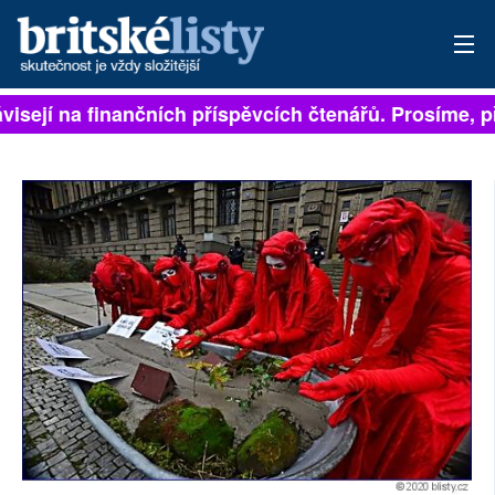
visejí na finančních příspěvcích čtenářů. Prosíme, při
PŘIHLÁSIT
AKTUÁLNÍ VYDÁNÍ
ARCHIV
ROZHOVORY
TÉMATA
NEJČTENĚJŠÍ ZA 7 DNÍ
AUTOŘI
PŘÍSPĚVKY NA PROVOZ