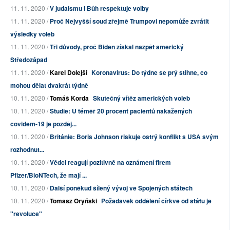
11. 11. 2020 /
V judaismu i Bůh respektuje volby
11. 11. 2020 /
Proč Nejvyšší soud zřejmě Trumpovi nepomůže zvrátit
výsledky voleb
11. 11. 2020 /
Tři důvody, proč Biden získal nazpět americký
Středozápad
11. 11. 2020 /
Karel Dolejší
Koronavirus: Do týdne se prý stihne, co
mohou dělat dvakrát týdně
10. 11. 2020 /
Tomáš Korda
Skutečný vítěz amerických voleb
10. 11. 2020 /
Studie: U téměř 20 procent pacientů nakažených
covidem-19 je pozděj...
10. 11. 2020 /
Británie: Boris Johnson riskuje ostrý konflikt s USA svým
rozhodnut...
10. 11. 2020 /
Vědci reagují pozitivně na oznámení firem
Pfizer/BioNTech, že mají ...
10. 11. 2020 /
Další poněkud šílený vývoj ve Spojených státech
10. 11. 2020 /
Tomasz Oryński
Požadavek oddělení církve od státu je
"revoluce"