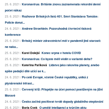
25. 6. 2021 /
Koronavirus: Británie znovu zaznamenala rekordní denní
počet nákaz
23. 6. 2021 /
Rozhovor Britských listů 401. Smrt Stanislava Tomáše:
Policie donut...
24. 6. 2021 /
Andrew Stroehlein: Pozoruhodná čtvrteční tisková
konference
25. 6. 2021 /
Britský ministr zdravotnictví měl v pandemii jiné starosti:
ne naka...
25. 6. 2021 /
Karel Dolejší
Konec srpna v hotelu COVID
25. 6. 2021 /
Koronavirus: Co byste měli vědět o variantě delta?
25. 6. 2021 /
Kateřina Paříková
Lidstvo jako rakovina planety, anebo
spíše padající dítě učící se k...
24. 6. 2021 /
Po celé Evropě, včetně České republiky, uniká z
plynárenské infrast...
25. 6. 2021 /
Červený kříž: Přispějte na účet pomoci postiženým na jižní
Moravě
24. 6. 2021 /
Česko začíná pociťovat tvrdé dopady globálního oteplování
25. 6. 2021 /
Boris Cvek
O umělé inteligenci a tvůrčím aktu