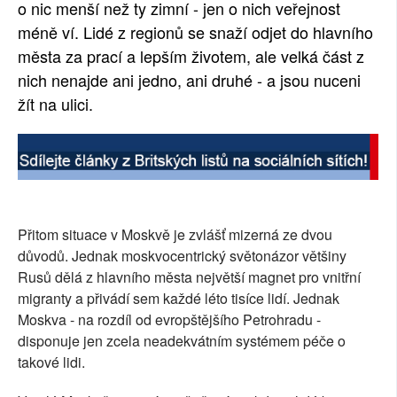
o nic menší než ty zimní - jen o nich veřejnost
SOCIÁLNÍ SÍTĚ
méně ví. Lidé z regionů se snaží odjet do hlavního
města za prací a lepším životem, ale velká část z
RUBRIKY
nich nenajde ani jedno, ani druhé - a jsou nuceni
žít na ulici.
PLNÁ VERZE STRÁNEK
Přitom situace v Moskvě je zvlášť mizerná ze dvou
důvodů. Jednak moskvocentrický světonázor většiny
Rusů dělá z hlavního města největší magnet pro vnitřní
migranty a přivádí sem každé léto tisíce lidí. Jednak
Moskva - na rozdíl od evropštějšího Petrohradu -
disponuje jen zcela neadekvátním systémem péče o
takové lidi.