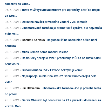
nalezeny na zast...
26. 6. 2021 /
Tento muž vybudoval hřbitov pro uprchlíky, kteří se utopili
ve Stře...
25. 6. 2021 /
Dotaz na havárii přívodního vedení v JE Temelín
25. 6. 2021 /
Jihomoravské tornádo je dramatická zpráva, ale největší a
stále vel...
26. 6. 2021 /
Bohumil Kartous
Regulace lží na sociálních sítích není
cenzura
26. 6. 2021 /
Miloš Zeman nemá mobilní telefon
26. 6. 2021 /
Rasistický "projekt Vize" prohlubuje v ČR a na Slovensku
nenávist v...
26. 6. 2021 /
Budou tornáda teď v Evropě běžným jevem?
26. 6. 2021 /
Nejtrapnější ministr na světě? Deník Sun zveřejnil celé
video
25. 6. 2021 /
Jiří Hlavenka
Jihomoravské tornádo - Co je potřeba teď a
co potom
25. 6. 2021 /
Derek Chauvin byl odsouzen na 22 a půl roku do vězení za
vraždu Geo...