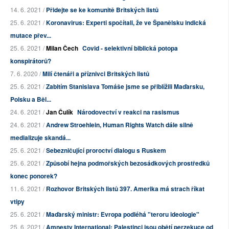
14. 6. 2021 /
Přidejte se ke komunitě Britských listů
25. 6. 2021 /
Koronavirus: Experti spočítali, že ve Španělsku indická
mutace přev...
25. 6. 2021 /
Milan Čech
Covid - selektivní biblická potopa
konspirátorů?
7. 6. 2020 /
Milí čtenáři a příznivci Britských listů
25. 6. 2021 /
Zabitím Stanislava Tomáše jsme se přiblížili Maďarsku,
Polsku a Běl...
24. 6. 2021 /
Jan Čulík
Národovectví v reakci na rasismus
24. 6. 2021 /
Andrew Stroehlein, Human Rights Watch dále silně
medializuje skandá...
25. 6. 2021 /
Sebezničující proroctví dialogu s Ruskem
25. 6. 2021 /
Způsobí hejna podmořských bezosádkových prostředků
konec ponorek?
11. 6. 2021 /
Rozhovor Britských listů 397. Amerika má strach říkat
vtipy
25. 6. 2021 /
Maďarský ministr: Evropa podléhá "teroru ideologie"
25. 6. 2021 /
Amnesty International: Palestinci jsou obětí perzekuce od