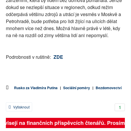
zařízeními, která by lidem bez domova pomáhala. Jenže
dokud se nezlepší situace v regionech, odkud režim
odčerpává většinu zdrojů a utrácí je vesměs v Moskvě a
Petrohradě, bude potřeba pro lidi žijící na ulicích dělat
mnohem více než dnes. Možná hlavně právě v létě, kdy
na ně na rozdíl od zimy většina lidí ani nepomyslí.
Podrobnosti v ruštině:
ZDE
Rusko za Vladimíra Putina
|
Sociální poměry
|
Bezdomovectví
1
Vytisknout
závisejí na finančních příspěvcích čtenářů. Prosíme, p