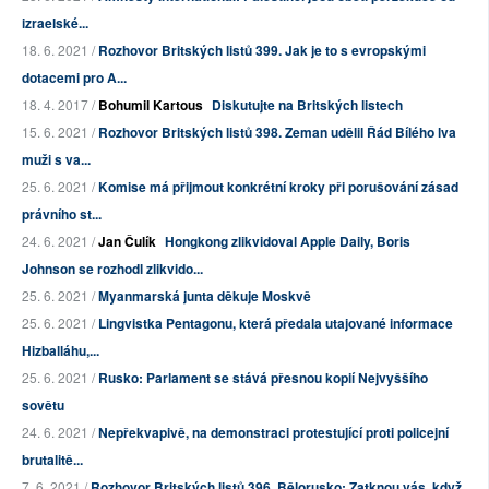
izraelské...
18. 6. 2021 /
Rozhovor Britských listů 399. Jak je to s evropskými
dotacemi pro A...
18. 4. 2017 /
Bohumil Kartous
Diskutujte na Britských listech
15. 6. 2021 /
Rozhovor Britských listů 398. Zeman udělil Řád Bílého lva
muži s va...
25. 6. 2021 /
Komise má přijmout konkrétní kroky při porušování zásad
právního st...
24. 6. 2021 /
Jan Čulík
Hongkong zlikvidoval Apple Daily, Boris
Johnson se rozhodl zlikvido...
25. 6. 2021 /
Myanmarská junta děkuje Moskvě
25. 6. 2021 /
Lingvistka Pentagonu, která předala utajované informace
Hizballáhu,...
25. 6. 2021 /
Rusko: Parlament se stává přesnou kopií Nejvyššího
sovětu
24. 6. 2021 /
Nepřekvapivě, na demonstraci protestující proti policejní
brutalitě...
7. 6. 2021 /
Rozhovor Britských listů 396. Bělorusko: Zatknou vás, když