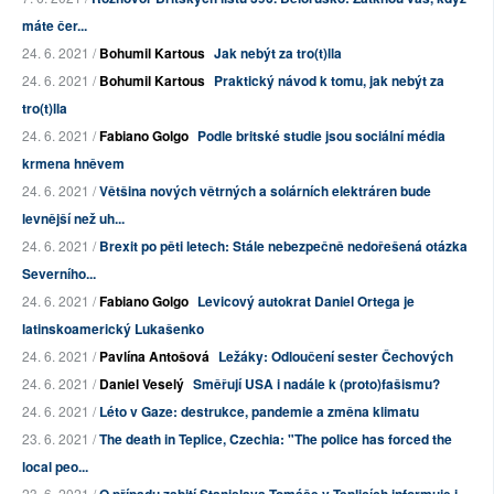
máte čer...
24. 6. 2021 /
Bohumil Kartous
Jak nebýt za tro(t)lla
24. 6. 2021 /
Bohumil Kartous
Praktický návod k tomu, jak nebýt za
tro(t)lla
24. 6. 2021 /
Fabiano Golgo
Podle britské studie jsou sociální média
krmena hněvem
24. 6. 2021 /
Většina nových větrných a solárních elektráren bude
levnější než uh...
24. 6. 2021 /
Brexit po pěti letech: Stále nebezpečně nedořešená otázka
Severního...
24. 6. 2021 /
Fabiano Golgo
Levicový autokrat Daniel Ortega je
latinskoamerický Lukašenko
24. 6. 2021 /
Pavlína Antošová
Ležáky: Odloučení sester Čechových
24. 6. 2021 /
Daniel Veselý
Směřují USA i nadále k (proto)fašismu?
24. 6. 2021 /
Léto v Gaze: destrukce, pandemie a změna klimatu
23. 6. 2021 /
The death in Teplice, Czechia: "The police has forced the
local peo...
23. 6. 2021 /