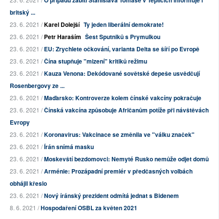
O případu zabití Stanislava Tomáše v Teplicích informuje i
britský ...
23. 6. 2021 /
Karel Dolejší
Ty jeden liberální demokrate!
23. 6. 2021 /
Petr Haraším
Šest Sputniků s Prymulkou
23. 6. 2021 /
EU: Zrychlete očkování, varianta Delta se šíří po Evropě
23. 6. 2021 /
Čína stupňuje "mizení" kritiků režimu
23. 6. 2021 /
Kauza Venona: Dekódované sovětské depeše usvědčují
Rosenbergovy ze ...
23. 6. 2021 /
Maďarsko: Kontroverze kolem čínské vakcíny pokračuje
23. 6. 2021 /
Čínská vakcína způsobuje Afričanům potíže při návštěvách
Evropy
23. 6. 2021 /
Koronavirus: Vakcinace se změnila ve "válku značek"
23. 6. 2021 /
Írán snímá masku
23. 6. 2021 /
Moskevští bezdomovci: Nemyté Rusko nemůže odjet domů
23. 6. 2021 /
Arménie: Prozápadní premiér v předčasných volbách
obhájil křeslo
23. 6. 2021 /
Nový íránský prezident odmítá jednat s Bidenem
8. 6. 2021 /
Hospodaření OSBL za květen 2021