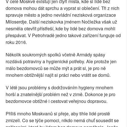
V celé Moskvě existují jen čtyři místa, kde si lidé bez
domova mohou dát sprchu a vyprat si oblečení. Tři z nich
spravuje město a jedno nevládní nezisková organizace
Miloserdje. Další neziskovka jménem Nočležka však už
nesměla otevřít přístřeší, kde by lidé bez domova mohli
přespávat. V Petrohradě jedno takové zařízení funguje od
roku 2016.
Několik soukromých spolků včetně Armády spásy
rozdává potraviny a hygienické potřeby. Ale protože jen
málo bezdomovců se může mýt a prát si, je pro ně
mnohem obtížnější najít si práci nebo vrátit se domů.
V létě jsou problémy s dodržováním hygieny mnohem
horší a znatelnější problém než v zimě. Dokonce je pro
bezdomovce obtížné i cestovat veřejnou dopravou.
Příliš mnoho Moskvanů si přeje, aby tihle lidé prostě
zmizeli. Co se týče pomoci, nikdo nemá chuť sousedit se