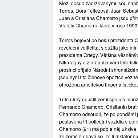
Mezi dosud zadržovanými jsou napří
Torres, Dora Tellezová, Juan Sebas
Juan a Cristiana Chamorro jsou pří
Violety Chamorro, která v roce 1990 
Torres bojoval po boku prezidenta Or
revoluční velitelka, sloužila jako mi
prezidenta Ortegy. Většina vězněnýc
Nikaraguy a z organizování terorist
prosinci přijalo Národní shromážděn
jsou nyní tito členové opozice vězně
ohrožena americkou imperialistickou 
Toto úterý opustil zemi spolu s man
Fernando Chamorro, Cristianin bratr a
Chamorro odsoudil, že po pondělní p
postavena tři policejní vozidla s pol
Chamorro (91) má podle něj už dva 
ze země a obává se, že ji diktátor b