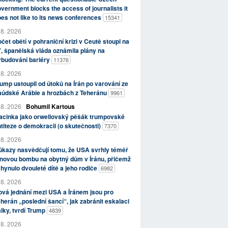
vernment blocks the access of journalists it
es not like to its news conferences
15341
 8. 2026
čet obětí v pohraniční krizi v Ceutě stoupl na
, španělská vláda oznámila plány na
ybudování bariéry
11376
 8. 2026
ump ustoupil od útoků na Írán po varování ze
aúdské Arábie a hrozbách z Teheránu
9961
 8. 2026
Bohumil Kartous
acinka jako orwellovský pěšák trumpovské
titeze o demokracii (o skutečnosti)
7370
 8. 2026
kazy nasvědčují tomu, že USA svrhly téměř
novou bombu na obytný dům v Íránu, přičemž
hynulo dvouleté dítě a jeho rodiče
6982
 8. 2026
vá jednání mezi USA a Íránem jsou pro
herán „poslední šancí“, jak zabránit eskalaci
lky, tvrdí Trump
4839
 8. 2026