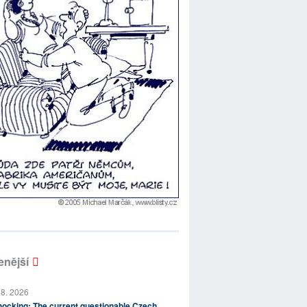
enější
 8. 2026
ocking: The current questionable Czech