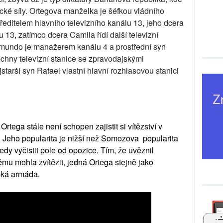
ké síly. Ortegova manželka je šéfkou vládního
e ředitelem hlavního televizního kanálu 13, jeho dcera
 13, zatímco dcera Camila řídí další televizní
Edmundo je manažerem kanálu 4 a prostřední syn
echny televizní stanice se zpravodajskými
jstarší syn Rafael vlastní hlavní rozhlasovou stanici
rtega stále není schopen zajistit si vítězství v
. Jeho popularita je nižší než Somozova popularita
edy vyčistit pole od opozice. Tím, že uvěznil
mu mohla zvítězit, jedná Ortega stejně jako
ská armáda.