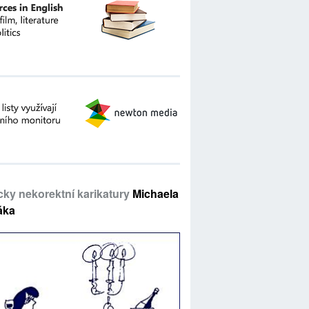
icky nekorektní karikatury
Michaela
áka