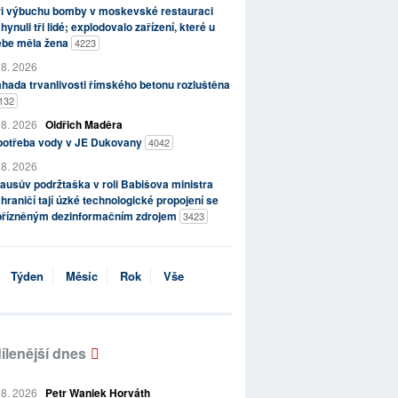
ři výbuchu bomby v moskevské restauraci
hynuli tři lidé; explodovalo zařízení, které u
ebe měla žena
4223
 8. 2026
hada trvanlivosti římského betonu rozluštěna
132
 8. 2026
Oldřich Maděra
potřeba vody v JE Dukovany
4042
 8. 2026
ausův podržtaška v roli Babišova ministra
hraničí tají úzké technologické propojení se
přízněným dezinformačním zdrojem
3423
Týden
Měsíc
Rok
Vše
ílenější dnes
 8. 2026
Petr Waniek Horváth