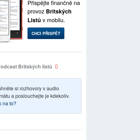
Přispějte finančně na
provoz
Britských
v mobilu.
Listů
CHCI PŘISPĚT
odcast Britských listů
áhněte si rozhovory v audio
mátu a poslouchejte je kdekoliv.
k na to?