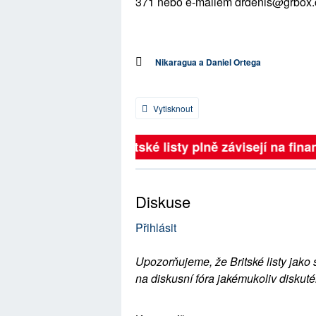
371 nebo e-mailem drdenis@grbox.
Nikaragua a Daniel Ortega
Vytisknout
Britské listy plně závisejí na finan
Diskuse
Přihlásit
Upozorňujeme, že Britské listy jako 
na diskusní fóra jakémukoliv diskuté