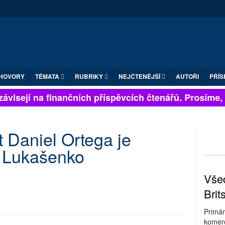
HOVORY
TÉMATA
RUBRIKY
NEJČTENĚJŠÍ
AUTOŘI
PŘÍS
ávisejí na finančních příspěvcích čtenářů. Prosíme, př
t Daniel Ortega je
ý Lukašenko
Všec
Brit
Primár
komerc