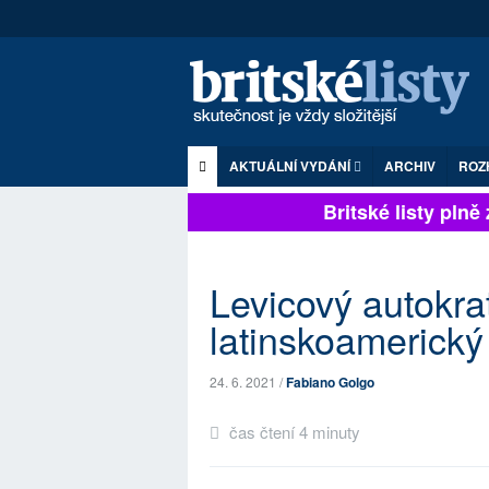
AKTUÁLNÍ VYDÁNÍ
ARCHIV
ROZ
Britské listy plně z
Levicový autokra
latinskoamerick
24. 6. 2021 /
Fabiano Golgo
čas čtení 4 minuty