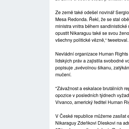
Ze země také odešel novinář Sergio 
Mesa Redonda. Řekl, že se stal obě
ministra vnitra během sandinistické 
opustit Nikaraguu také se svou ženo
všechny politické vězně,“ tweetoval.
Nevládní organizace Human Rights 
lidských práv a zajistila svobodné v
popisuje „svévolnou šikanu, zatýkání
mučení.
"Závažnost a eskalace brutálních re
opozice v posledních týdnech vyžadu
Vivanco, americký ředitel Human Ri
V České republice můžeme zasílat 
Nikaraguy Zdeňkovi Dleskovi na adr