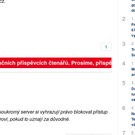
cz.
go
do
1.
Po
67
v
2.
1
Tr
S
čních příspěvcích čtenářů. Prosíme, přispějte. ➥
1.
M
an
3.
Dů
tu
za
4.
soukromý server si vyhrazují právo blokovat přístup
No
rovi, pokud to uznají za důvodné.
Te
vá
2.