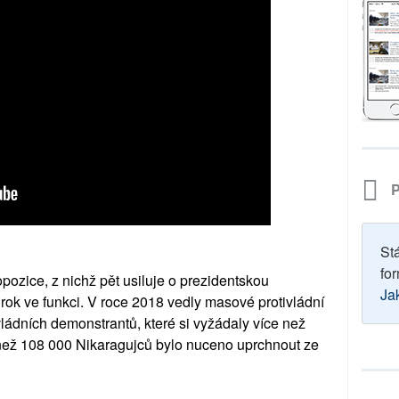
P
St
for
pozice, z nichž pět usiluje o prezidentskou
Ja
ý rok ve funkci. V roce 2018 vedly masové protivládní
vládních demonstrantů, které si vyžádaly více než
 než 108 000 Nikaragujců bylo nuceno uprchnout ze