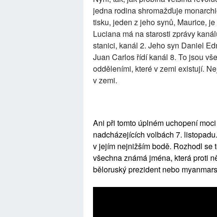
jedna rodina shromažďuje monarchic
tisku, jeden z jeho synů, Maurice, j
Luciana má na starosti zprávy kanálu
stanici, kanál 2. Jeho syn Daniel 
Juan Carlos řídí kanál 8. To jsou vš
odděleními, které v zemi existují. Ne
v zemi.
Ani při tomto úplném uchopení moci O
nadcházejících volbách 7. listopadu
v jejím nejnižším bodě. Rozhodl se t
všechna známá jména, která proti ně
běloruský prezident nebo myanmar