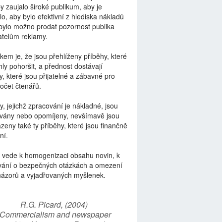
by zaujalo široké publikum, aby je
lo, aby bylo efektivní z hlediska nákladů
bylo možno prodat pozornost publika
telům reklamy.
kem je, že jsou přehlíženy příběhy, které
ly pohoršit, a přednost dostávají
y, které jsou přijatelné a zábavné pro
počet čtenářů.
y, jejichž zpracování je nákladné, jsou
vány nebo opomíjeny, nevšímavě jsou
zeny také ty příběhy, které jsou finančně
ní.
 vede k homogenizaci obsahu novin, k
vání o bezpečných otázkách a omezení
názorů a vyjadřovaných myšlenek.
R.G. Picard, (2004)
“Commercialism and newspaper