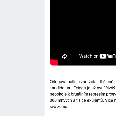
Ortegova policie zadržela 19 členů o
kandidaturu. Ortega je už nyní čtvrt
nepokoje k brutálním represím proti
300 mrtvých a tisíce exulantů. Více
své země.