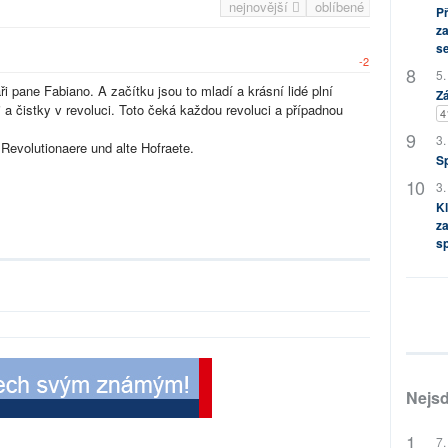
nejnovější
oblíbené
P
za
s
-2
5.
i pane Fabiano. A začítku jsou to mladí a krásní lidé plní
Zá
ři a čistky v revoluci. Toto čeká každou revoluci a případnou
4
3.
 Revolutionaere und alte Hofraete.
S
3.
Kl
za
s
Nejsd
7.