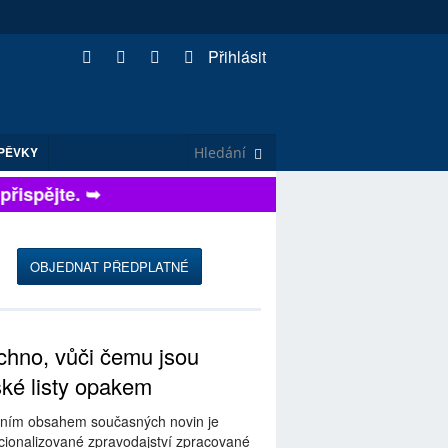
Přihlásit
PĚVKY
ispějte. ➥
OBJEDNAT PŘEDPLATNÉ
hno, vůči čemu jsou
ské listy opakem
ním obsahem současných novin je
ionalizované zpravodajství zpracované