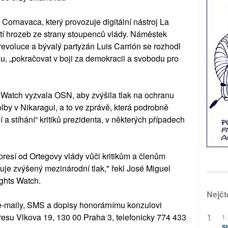
Cornavaca, který provozuje digitální nástroj La
tí hrozeb ze strany stoupenců vlády. Náměstek
revoluce a bývalý partyzán Luis Carrión se rozhodl
u, „pokračovat v boji za demokracii a svobodu pro
Watch vyzvala OSN, aby zvýšila tlak na ochranu
olby v Nikaragui, a to ve zprávě, která podrobně
 a stíhání“ kritiků prezidenta, v některých případech
presí od Ortegovy vlády vůči kritikům a členům
je zvýšený mezinárodní tlak," řekl José Miguel
ghts Watch.
Nejčt
e-maily, SMS a dopisy honorárnímu konzulovi
esu Vlkova 19, 130 00 Praha 3, telefonicky 774 433
1.
Sh