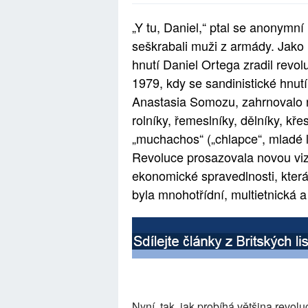
„Y tu, Daniel,“ ptal se anonymn
seškrabali muži z armády. Jako 
hnutí Daniel Ortega zradil revol
1979, kdy se sandinistické hnutí
Anastasia Somozu, zahrnovalo 
rolníky, řemeslníky, dělníky, kře
„muchachos“ („chlapce“, mladé lid
Revoluce prosazovala novou vizi
ekonomické spravedlnosti, kter
byla mnohotřídní, multietnická a p
Nyní, tak, jak probíhá většina revolu