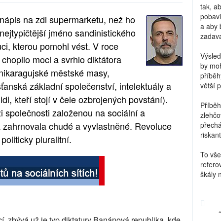
tak, a
pobavi
í nápis na zdi supermarketu, než ho
a aby 
nejtypičtější jméno sandinistického
zadava
uci, kterou pomohl vést. V roce
Výsled
 chopilo moci a svrhlo diktátora
by moh
nikaragujské městské masy,
příběh
sťanská základní společenství, intelektuály a
větší 
i, kteří stojí v čele ozbrojených povstání).
Příběh
 společnosti založenou na sociální a
zlehčo
á zahrnovala chudé a vyvlastněné. Revoluce
přechá
riskant
oliticky pluralitní.
To vše
refero
škály 
cí, zbývá už je typ diktatury Banánová republika, kde