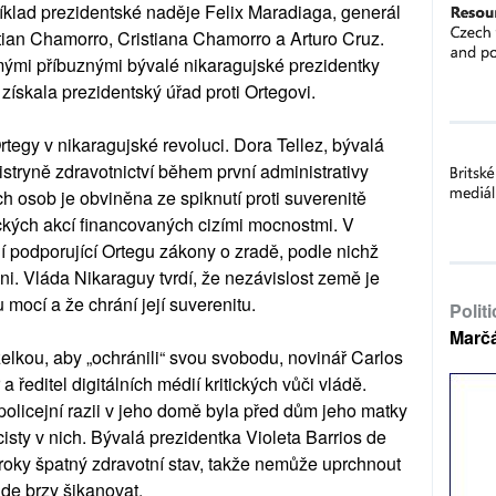
klad prezidentské naděje Felix Maradiaga, generál
tian Chamorro, Cristiana Chamorro a Arturo Cruz.
mými příbuznými bývalé nikaragujské prezidentky
získala prezidentský úřad proti Ortegovi.
tegy v nikaragujské revoluci. Dora Tellez, bývalá
nistryně zdravotnictví během první administrativy
h osob je obviněna ze spiknutí proti suverenitě
ických akcí financovaných cizími mocnostmi. V
í podporující Ortegu zákony o zradě, podle nichž
ni. Vláda Nikaraguy tvrdí, že nezávislost země je
mocí a že chrání její suverenitu.
Polit
Marč
želkou, aby „ochránili“ svou svobodu, novinář Carlos
 ředitel digitálních médií kritických vůči vládě.
olicejní razii v jeho domě byla před dům jeho matky
icisty v nich. Bývalá prezidentka Violeta Barrios de
roky špatný zdravotní stav, takže nemůže uprchnout
ude brzy šikanovat.