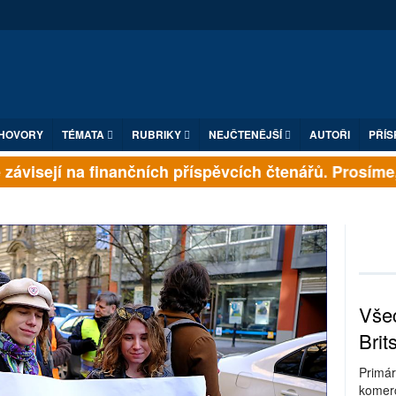
HOVORY
TÉMATA
RUBRIKY
NEJČTENĚJŠÍ
AUTOŘI
PŘÍS
ávisejí na finančních příspěvcích čtenářů. Prosíme, p
Všec
Brit
Primár
komerc