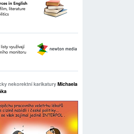
icky nekorektní karikatury
Michaela
áka