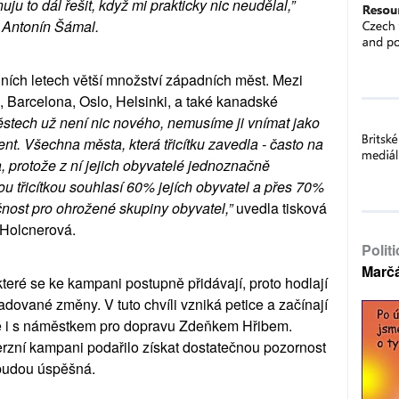
ju to dál řešit, když mi prakticky nic neudělal,” 
 Antonín Šámal.
ních letech větší množství západních měst. Mezi 
, Barcelona, Oslo, Helsinki, a také kanadské 
městech už není nic nového, nemusíme ji vnímat jako 
t. Všechna města, která třicítku zavedla - často na 
, protože z ní jejich obyvatelé jednoznačně 
nou třicítkou souhlasí 60% jejích obyvatel a přes 70% 
ečnost pro ohrožené skupiny obyvatel,” 
uvedla tisková 
Holcnerová. 
Polit
Marč
teré se ke kampani postupně přidávají, proto hodlají 
vané změny. V tuto chvíli vzniká petice a začínají 
iné i s náměstkem pro dopravu Zdeňkem Hřibem. 
verzní kampani podařilo získat dostatečnou pozornost 
í budou úspěšná. 