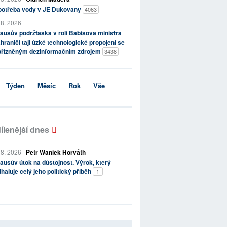
potřeba vody v JE Dukovany
4063
 8. 2026
ausův podržtaška v roli Babišova ministra
hraničí tají úzké technologické propojení se
přízněným dezinformačním zdrojem
3438
Týden
Měsíc
Rok
Vše
ílenější dnes
 8. 2026
Petr Waniek Horváth
ausův útok na důstojnost. Výrok, který
haluje celý jeho politický příběh
1