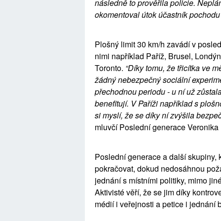
následně to prověřila policie. Neplánu
okomentoval útok účastník pochodu
Plošný limit 30 km/h zavádí v posled
nimi například Paříž, Brusel, Londýn
Toronto. 
“Díky tomu, že třicítka ve 
žádný nebezpečný sociální experimen
přechodnou periodu - u ní už zůstala
benefitují. V Paříži například s ploš
si myslí, že se díky ní zvýšila bezp
mluvčí Poslední generace Veronika 
Poslední generace a další skupiny, k
pokračovat, dokud nedosáhnou požado
jednání s místními politiky, mimo j
Aktivisté věří, že se jim díky kontro
médií i veřejnosti a petice i jednán