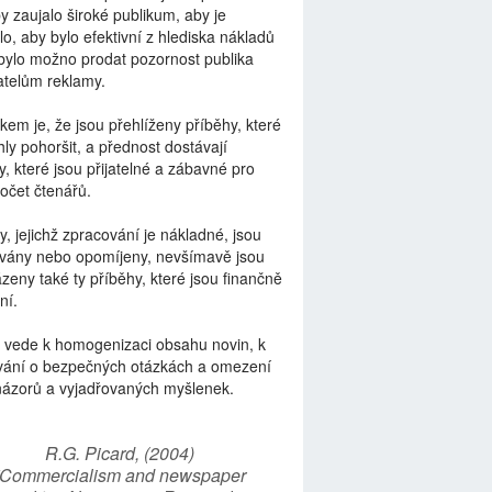
by zaujalo široké publikum, aby je
lo, aby bylo efektivní z hlediska nákladů
bylo možno prodat pozornost publika
telům reklamy.
kem je, že jsou přehlíženy příběhy, které
ly pohoršit, a přednost dostávají
y, které jsou přijatelné a zábavné pro
počet čtenářů.
y, jejichž zpracování je nákladné, jsou
vány nebo opomíjeny, nevšímavě jsou
zeny také ty příběhy, které jsou finančně
ní.
 vede k homogenizaci obsahu novin, k
vání o bezpečných otázkách a omezení
názorů a vyjadřovaných myšlenek.
R.G. Picard, (2004)
“Commercialism and newspaper