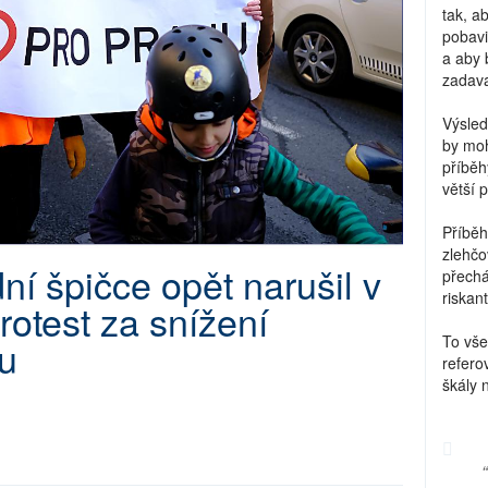
tak, a
pobavi
a aby 
zadava
Výsled
by moh
příběh
větší 
Příběh
zlehčo
ní špičce opět narušil v
přechá
riskant
rotest za snížení
To vše
tu
refero
škály 