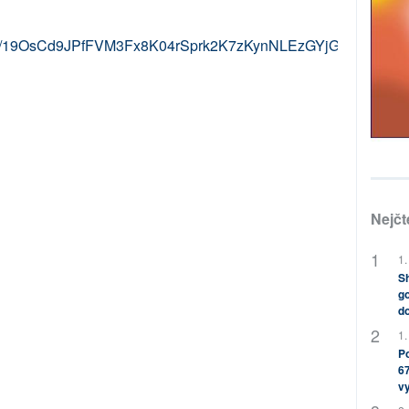
nt/d/19OsCd9JPfFVM3Fx8K04rSprk2K7zKynNLEzGYjGFJxQ/edit?
Nejčt
1.
Sh
go
do
1.
Po
67
v