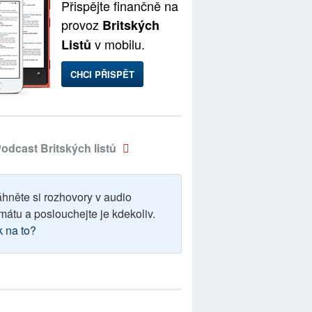
Přispějte finančně na
provoz
Britských
v mobilu.
Listů
CHCI PŘISPĚT
odcast Britských listů
áhněte si rozhovory v audio
mátu a poslouchejte je kdekoliv.
k na to?