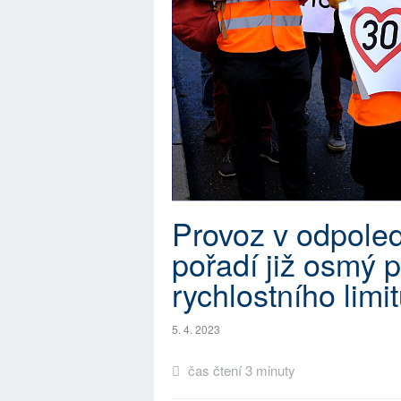
Provoz v odpoled
pořadí již osmý p
rychlostního limi
5. 4. 2023
čas čtení 3 minuty