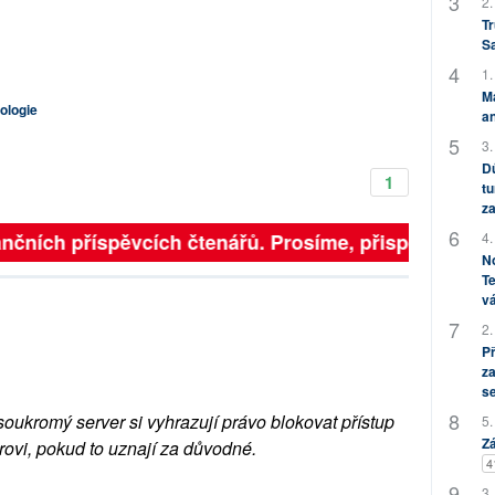
2.
Tr
S
1.
M
ologie
an
3.
Dů
1
tu
za
nčních příspěvcích čtenářů. Prosíme, přispějte. ➥
4.
No
Te
vá
2.
P
za
s
soukromý server si vyhrazují právo blokovat přístup
5.
Zá
rovi, pokud to uznají za důvodné.
4
3.