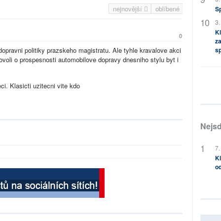
nejnovější
oblíbené
S
3.
Kl
0
za
pravni politiky prazskeho magistratu. Ale tyhle kravalove akci
s
dovoli o prospesnosti automobilove dopravy dnesniho stylu byt i
i. Klasicti uzitecni vite kdo
Nejsd
7.
Kl
od