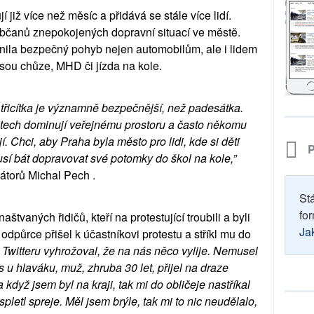
í již více než měsíc a přidává se stále více lidí. 
 občanů znepokojených dopravní situací ve městě. 
žnila bezpečný pohyb nejen automobilům, ale i lidem 
jsou chůze, MHD či jízda na kole. 
třicítka je významně bezpečnější, než padesátka. 
ech dominují veřejnému prostoru a často někomu 
. Chci, aby Praha byla město pro lidi, kde si děti 
P
usí bát dopravovat své potomky do škol na kole,”
átorů Michal Pech .
St
for
vaných řidičů, kteří na protestující troubili a byli 
Ja
odpůrce přišel k účastníkovi protestu a stříkl mu do 
witteru vyhrožoval, že na nás něco vylije. Nemusel 
s u hlaváku, muž, zhruba 30 let, přijel na draze 
když jsem byl na kraji, tak mi do obličeje nastříkal 
letl spreje. Měl jsem brýle, tak mi to nic neudělalo, 