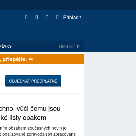
Přihlásit
PĚVKY
řispějte. ➥
OBJEDNAT PŘEDPLATNÉ
hno, vůči čemu jsou
ské listy opakem
ním obsahem současných novin je
ionalizované zpravodajství zpracované