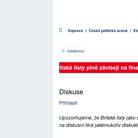
Doprava
|
Česká politická scéna
|
Ek
Vytisknout
Britské listy plně závisejí na fina
Diskuse
Přihlásit
Upozorňujeme, že Britské listy jako 
na diskusní fóra jakémukoliv diskuté