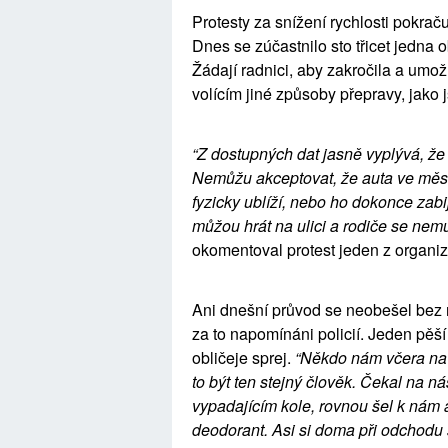
Protesty za snížení rychlosti pokračuj
Dnes se zúčastnilo sto třicet jedna
Žádají radnici, aby zakročila a umo
volícím jiné způsoby přepravy, jako 
“Z dostupných dat jasně vyplývá, že 
Nemůžu akceptovat, že auta ve měst
fyzicky ublíží, nebo ho dokonce zabijí
můžou hrát na ulici a rodiče se nem
okomentoval protest jeden z organiz
Ani dnešní průvod se neobešel bez našt
za to napomínáni policií. Jeden pěší 
obličeje sprej. 
“Někdo nám včera na T
to být ten stejný člověk. Čekal na ná
vypadajícím kole, rovnou šel k nám a 
deodorant. Asi si doma při odchodu sp