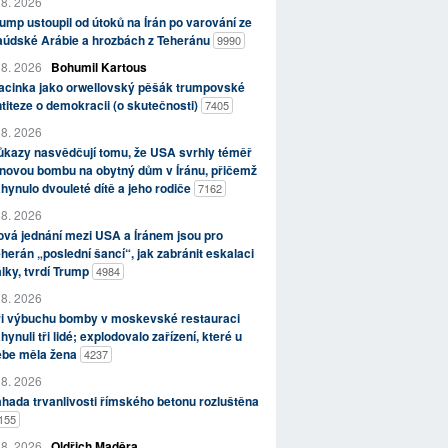
 8. 2026
ump ustoupil od útoků na Írán po varování ze
aúdské Arábie a hrozbách z Teheránu
9990
 8. 2026
Bohumil Kartous
acinka jako orwellovský pěšák trumpovské
titeze o demokracii (o skutečnosti)
7405
 8. 2026
kazy nasvědčují tomu, že USA svrhly téměř
novou bombu na obytný dům v Íránu, přičemž
hynulo dvouleté dítě a jeho rodiče
7162
 8. 2026
vá jednání mezi USA a Íránem jsou pro
herán „poslední šancí“, jak zabránit eskalaci
lky, tvrdí Trump
4984
 8. 2026
ři výbuchu bomby v moskevské restauraci
hynuli tři lidé; explodovalo zařízení, které u
ebe měla žena
4237
 8. 2026
hada trvanlivosti římského betonu rozluštěna
155
 8. 2026
Oldřich Maděra