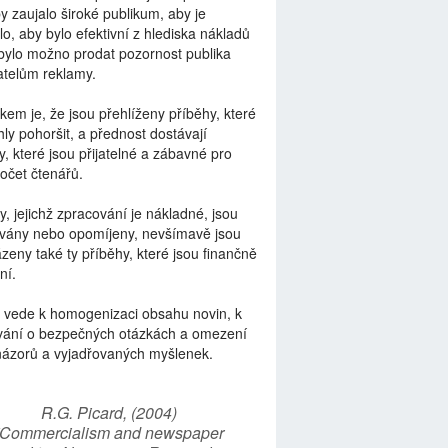
by zaujalo široké publikum, aby je
lo, aby bylo efektivní z hlediska nákladů
bylo možno prodat pozornost publika
telům reklamy.
kem je, že jsou přehlíženy příběhy, které
ly pohoršit, a přednost dostávají
y, které jsou přijatelné a zábavné pro
počet čtenářů.
y, jejichž zpracování je nákladné, jsou
vány nebo opomíjeny, nevšímavě jsou
zeny také ty příběhy, které jsou finančně
ní.
 vede k homogenizaci obsahu novin, k
vání o bezpečných otázkách a omezení
názorů a vyjadřovaných myšlenek.
R.G. Picard, (2004)
“Commercialism and newspaper