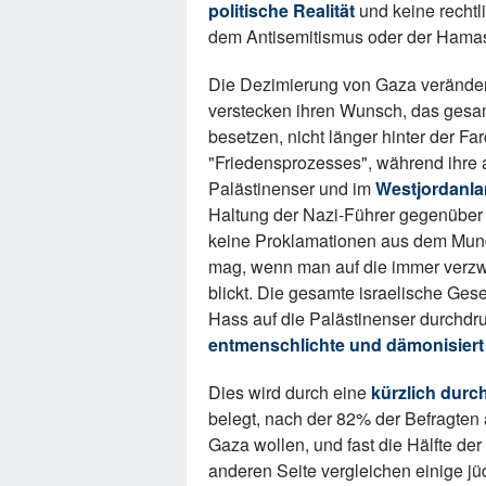
politische Realität
und keine recht
dem Antisemitismus oder der Hamas i
Die Dezimierung von Gaza veränderte 
verstecken ihren Wunsch, das gesam
besetzen, nicht länger hinter der F
"Friedensprozesses", während ihre 
Palästinenser und im
Westjordanl
Haltung der Nazi-Führer gegenüber
keine Proklamationen aus dem Mund 
mag, wenn man auf die immer verzwe
blickt. Die gesamte israelische Gese
Hass auf die Palästinenser durchdr
entmenschlichte und dämonisiert
Dies wird durch eine
kürzlich durc
belegt, nach der 82% der Befragten 
Gaza wollen, und fast die Hälfte der
anderen Seite vergleichen einige j