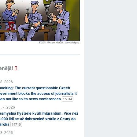
enější
 8. 2026
ocking: The current questionable Czech
vernment blocks the access of journalists it
es not like to its news conferences
15014
. 7. 2026
smyslná hysterie kvůli imigrantům: Více než
 000 lidí se už dobrovolně vrátilo z Ceuty do
aroka
14710
 8. 2026