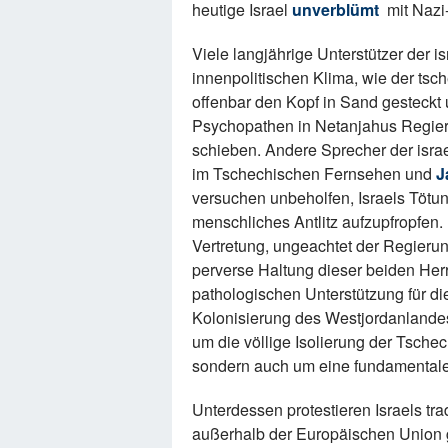
heutige Israel
unverblümt
mit Nazi
Viele langjährige Unterstützer der i
innenpolitischen Klima, wie der ts
offenbar den Kopf in Sand gesteckt
Psychopathen in Netanjahus Regier
schieben. Andere Sprecher der isra
im Tschechischen Fernsehen und
J
versuchen unbeholfen, Israels Tötu
menschliches Antlitz aufzupfropfen.
Vertretung, ungeachtet der Regierung
perverse Haltung dieser beiden Herr
pathologischen Unterstützung für di
Kolonisierung des Westjordanlandes 
um die völlige Isolierung der Tsche
sondern auch um eine fundamentale 
Unterdessen protestieren Israels tr
außerhalb der Europäischen Union 