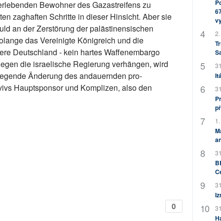
Po
erlebenden Bewohner des Gazastreifens zu
67
en zaghaften Schritte in dieser Hinsicht. Aber sie
v
uld an der Zerstörung der palästinensischen
2.
solange das Vereinigte Königreich und die
Tr
ere Deutschland - kein hartes Waffenembargo
S
gegen die israelische Regierung verhängen, wird
31
ndlegende Änderung des andauernden pro-
It
vivs Hauptsponsor und Komplizen, also den
31
Pr
př
1.
M
an
31
BB
C
31
Iz
0
31
H