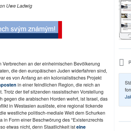
on Uwe Ladwig
P
ein Verbrechen an der einheimischen Bevölkerung
ltaten, die den europäischen Juden widerfahren sind,
ar es von Anfang an ein kolonialistisches Projekt
St
nposten
in einer feindlichen Region, die reich an
for
. Trotz der tief sitzenden rassistischen Vorstellung
Ja
ch gegen die arabischen Horden wehrt, ist Israel, das
ikt in Westasien auslöste, eine regional tickende
die westliche politisch-mediale Welt dem Schurken
twa in Form einer Beschwörung des "Existenzrechts
so etwas nicht, denn Staatlichkeit ist
eine