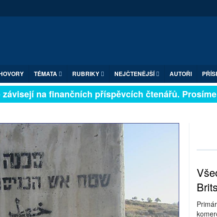
HOVORY
TÉMATA
RUBRIKY
NEJČTENĚJŠÍ
AUTOŘI
PŘÍS
ávisejí na finančních příspěvcích čtenářů. Prosíme, p
Všec
Brit
Primár
komerc