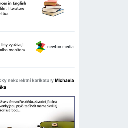
icky nekorektní karikatury
Michaela
áka