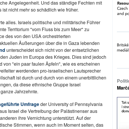
liche Angelegenheit. Und das ständige Fechten mit
st nicht mehr so schädlich wie früher.
alles. Israels politische und militärische Führer
te Territorium "vom Fluss bis zum Meer" zu
arce des von den USA orchestrierten
aktuellen Äußerungen über die in Gaza lebenden
and
unterscheidet sich nicht von der entsetzlichen
 den Juden im Europa des Krieges. Dies sind jedoch
von "ein paar faulen Äpfeln", wie es erscheinen
ifelter werdenden pro-israelischen Lautsprecher
llschaft ist durch und durch von einem unerbittlichen
Polit
ungen, da diese ethnische Gruppe Israel
Marč
ganze Jahrzehnte.
hgeführte Umfrage
der University of Pennsylvania
aus Israel die Vertreibung der Palästinenser aus
 anderen ihre Vernichtung unterstützt. Auf der
üdische Stimmen, wenn auch im Moment selten, das