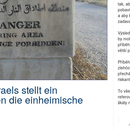
tak, a
pobavi
a aby 
zadava
Výsled
by moh
příběh
větší 
Příběh
zlehčo
přechá
riskant
els stellt ein
To vše
n die einheimische
refero
škály 