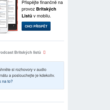
Přispějte finančně na
provoz
Britských
v mobilu.
Listů
CHCI PŘISPĚT
odcast Britských listů
áhněte si rozhovory v audio
mátu a poslouchejte je kdekoliv.
k na to?