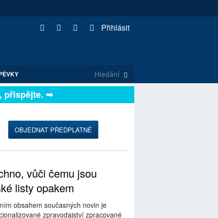
Přihlásit
PĚVKY
řispějte. ➥
OBJEDNAT PŘEDPLATNÉ
hno, vůči čemu jsou
ské listy opakem
ním obsahem současných novin je
ionalizované zpravodajství zpracované