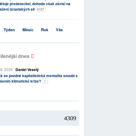
ěluje představitel, dohoda však závisí na
ažení izraelských sil
4197
Týden
Měsíc
Rok
Vše
ílenější dnes
 8. 2026
Daniel Veselý
k se pozdně kapitalistická mentalita snoubí s
šením klimatické krize?
1
4309