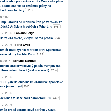
čet obětí v pohraniční krizi v Ceutě stoupl na
, španělská vláda oznámila plány na
ybudování bariéry
10511
 8. 2026
ump ustoupil od útoků na Írán po varování ze
aúdské Arábie a hrozbách z Teheránu
8981
. 7. 2026
Fabiano Golgo
álie zavírá dveře, kterými sama prošla
7944
. 7. 2026
Boris Cvek
emiér musí rychle zakročit proti Španělsku,
esně jak by to chtěl Putin
7175
 8. 2026
Bohumil Kartous
acinka jako orwellovský pěšák trumpovské
titeze o demokracii (o skutečnosti)
6746
. 7. 2026
C: Hysterie ohledně imigrantů ve španělské
eutě je nesmysl
5805
. 7. 2026
rael dnes v Gaze zabil osmiletou Ritu
4477
. 7. 2026
amás předá zbraně nové správě v Gaze,