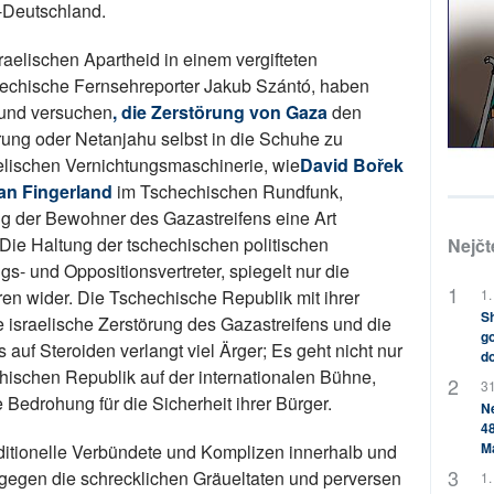
-Deutschland.
sraelischen Apartheid in einem vergifteten
chechische Fernsehreporter Jakub Szántó, haben
 und versuchen
, die Zerstörung von Gaza
den
ung oder Netanjahu selbst in die Schuhe zu
elischen Vernichtungsmaschinerie, wie
David Bořek
an Fingerland
im Tschechischen Rundfunk,
ng der Bewohner des Gazastreifens eine Art
 Die Haltung der tschechischen politischen
Nejčt
s- und Oppositionsvertreter, spiegelt nur die
en wider. Die Tschechische Republik mit ihrer
1.
Sh
e israelische Zerstörung des Gazastreifens und die
go
auf Steroiden verlangt viel Ärger; Es geht nicht nur
do
chischen Republik auf der internationalen Bühne,
31
Bedrohung für die Sicherheit ihrer Bürger.
Ne
48
M
aditionelle Verbündete und Komplizen innerhalb und
gegen die schrecklichen Gräueltaten und perversen
1.