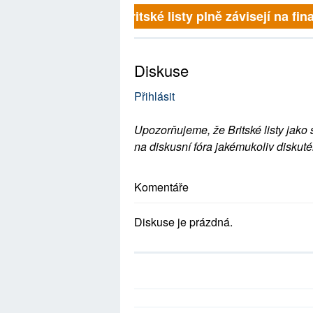
Britské listy plně závisejí na fina
Diskuse
Přihlásit
Upozorňujeme, že Britské listy jako 
na diskusní fóra jakémukoliv diskuté
Komentáře
Diskuse je prázdná.