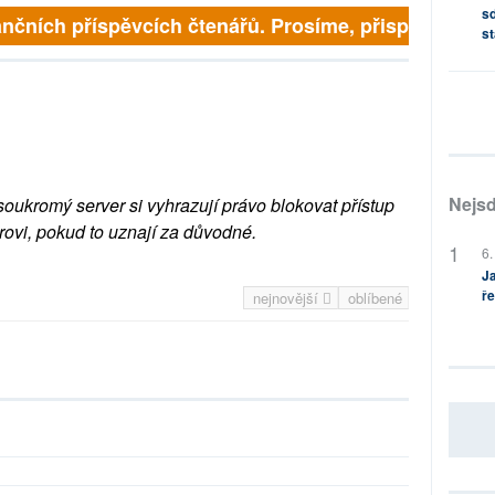
sd
nčních příspěvcích čtenářů. Prosíme, přispějte. ➥
st
Nejsd
soukromý server si vyhrazují právo blokovat přístup
rovi, pokud to uznají za důvodné.
6.
Ja
ře
nejnovější
oblíbené