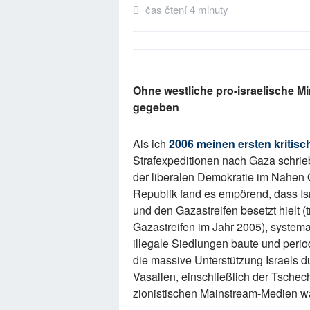
čas čtení 4 minuty
Ohne westliche pro-israelische M
gegeben
Als ich
2006 meinen ersten kritis
Strafexpeditionen nach Gaza schrieb,
der liberalen Demokratie im Nahen 
Republik fand es empörend, dass Isr
und den Gazastreifen besetzt hielt (
Gazastreifen im Jahr 2005), system
illegale Siedlungen baute und perio
die massive Unterstützung Israels d
Vasallen, einschließlich der Tsche
zionistischen Mainstream-Medien wär