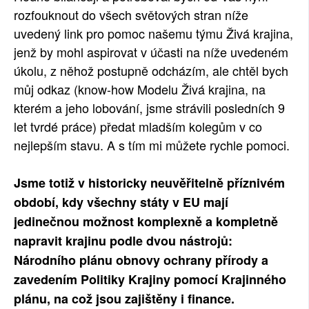
rozfouknout do všech světových stran níže
uvedený link pro pomoc našemu týmu Živá krajina,
jenž by mohl aspirovat v účasti na níže uvedeném
úkolu, z něhož postupně odcházím, ale chtěl bych
můj odkaz (know-how Modelu Živá krajina, na
kterém a jeho lobování, jsme strávili posledních 9
let tvrdé práce) předat mladším kolegům v co
nejlepším stavu. A s tím mi můžete rychle pomoci.
Jsme totiž v historicky neuvěřitelně příznivém
období, kdy všechny státy v EU mají
jedinečnou možnost komplexně a kompletně
napravit krajinu podle dvou nástrojů:
Národního plánu obnovy ochrany přírody a
zavedením Politiky Krajiny pomocí Krajinného
plánu, na což jsou zajištěny i finance.