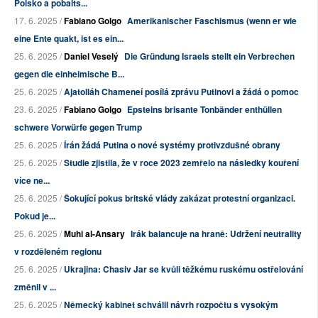
Polsko a pobalts...
17. 6. 2025 /
Fabiano Golgo
Amerikanischer Faschismus (wenn er wie
eine Ente quakt, ist es ein...
25. 6. 2025 /
Daniel Veselý
Die Gründung Israels stellt ein Verbrechen
gegen die einheimische B...
25. 6. 2025 /
Ajatolláh Chameneí posílá zprávu Putinovi a žádá o pomoc
23. 6. 2025 /
Fabiano Golgo
Epsteins brisante Tonbänder enthüllen
schwere Vorwürfe gegen Trump
25. 6. 2025 /
Írán žádá Putina o nové systémy protivzdušné obrany
25. 6. 2025 /
Studie zjistila, že v roce 2023 zemřelo na následky kouření
více ne...
25. 6. 2025 /
Šokující pokus britské vlády zakázat protestní organizaci.
Pokud je...
25. 6. 2025 /
Muhi al-Ansary
Irák balancuje na hraně: Udržení neutrality
v rozděleném regionu
25. 6. 2025 /
Ukrajina: Chasiv Jar se kvůli těžkému ruskému ostřelování
změnil v ...
25. 6. 2025 /
Německý kabinet schválil návrh rozpočtu s vysokým