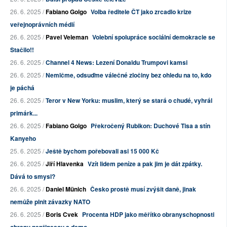
26. 6. 2025 /
Fabiano Golgo
Volba ředitele ČT jako zrcadlo krize
veřejnoprávních médií
26. 6. 2025 /
Pavel Veleman
Volební spolupráce sociální demokracie se
Stačilo!!
26. 6. 2025 /
Channel 4 News: Lezení Donaldu Trumpovi kamsi
26. 6. 2025 /
Nemlčme, odsuďme válečné zločiny bez ohledu na to, kdo
je páchá
26. 6. 2025 /
Teror v New Yorku: muslim, který se stará o chudé, vyhrál
primárk...
26. 6. 2025 /
Fabiano Golgo
Překročený Rubikon: Duchové Tisa a stín
Kanyeho
25. 6. 2025 /
Ještě bychom pořebovali asi 15 000 Kč
26. 6. 2025 /
Jiří Hlavenka
Vzít lidem peníze a pak jim je dát zpátky.
Dává to smysl?
26. 6. 2025 /
Daniel Münich
Česko prostě musí zvýšit daně, jinak
nemůže plnit závazky NATO
26. 6. 2025 /
Boris Cvek
Procenta HDP jako měřítko obranyschopnosti
obranu nepřinesou a demo...