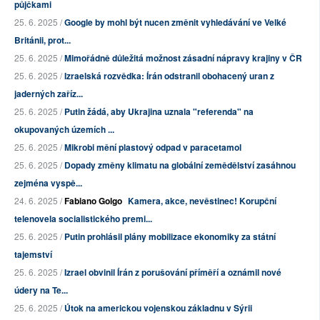
půjčkami
25. 6. 2025 /
Google by mohl být nucen změnit vyhledávání ve Velké
Británii, prot...
25. 6. 2025 /
Mimořádně důležitá možnost zásadní nápravy krajiny v ČR
25. 6. 2025 /
Izraelská rozvědka: Írán odstranil obohacený uran z
jaderných zaříz...
25. 6. 2025 /
Putin žádá, aby Ukrajina uznala "referenda" na
okupovaných územích ...
25. 6. 2025 /
Mikrobi mění plastový odpad v paracetamol
25. 6. 2025 /
Dopady změny klimatu na globální zemědělství zasáhnou
zejména vyspě...
24. 6. 2025 /
Fabiano Golgo
Kamera, akce, nevěstinec! Korupční
telenovela socialistického premi...
25. 6. 2025 /
Putin prohlásil plány mobilizace ekonomiky za státní
tajemství
25. 6. 2025 /
Izrael obvinil Írán z porušování příměří a oznámil nové
údery na Te...
25. 6. 2025 /
Útok na americkou vojenskou základnu v Sýrii