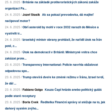
25. 6. 2025 /
Británie na základě protiteroristických zákonů zakáže
organizaci Pa...
24. 6. 2025 /
Jozef Stasik
Ak sa pokazí prevodovka, dá majiteľ
načipovať motor?
24. 6. 2025 /
Obří asteroid by mohl v roce 2032 narazit do Měsíce a
vystřelit tr...
24. 6. 2025 /
Izraelský ministr obrany prohlásil, že nařídil útok na Írán
poté, c...
24. 6. 2025 /
Útok na demokracii v Británii: Ministryně vnitra chce
zakázat prote...
23. 6. 2025 /
Transparency International: Policie navrhla obžalovat
odpadovou spo...
23. 6. 2025 /
Trump otevírá dveře ke změně režimu v Íránu, Izrael tvrdí,
že dál ...
23. 6. 2025 /
Fabiano Golgo
Kauza Čapí hnízdo anebo politický guláš
podle staré receptury
23. 6. 2025 /
Boris Cvek
Ředitelka Finanční správy si stěžuje na to, jak
daňový systém zvýho...