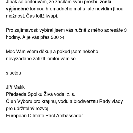
Jinak se omlouvám, že zasílám svou prosbu
zcela
výjímečně
formou hromadného mailu, ale nevidím jinou
možnost. Čas totiž kvapí.
Pro zajímavost: vybíral jsem vás ručně z mého adresáře 3
hodiny. A je vás přes 500 :-)
Moc Vám všem děkuji a pokud jsem někoho
nevyžádaně zatížil, omlouvám se.
s úctou
Jiří Malík
Předseda Spolku Živá voda, z. s.
Člen Výboru pro krajinu, vodu a biodiverzitu Rady vlády
pro udržitelný rozvoj
European Climate Pact Ambassador