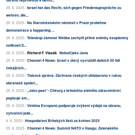
26. 6. 2025 /
Israel hat das Recht, sich gegen Friedensgespräche zu
wehren, die...
26. 6. 2025 /
Na Staroměstském náměstí v Praze proběhne
demonstrace a happening ...
26. 6. 2025 /
Teleskop Jamese Webba zachytil přímé snímky exoplanety
velikosti S...
25. 6. 2025 /
Richard F. Vlasák
Nebuď jako Jana
25. 6. 2025 /
Channel 4 News: Izrael v úterý vyvraždil dalších 50 lidí
čekajících...
25. 6. 2025 /
Tisková zpráva: Záchrana českých uhlobaronů v rukou
občanské společ...
25. 6. 2025 /
„Jako past“: Chirurg z britského státního zdravotnictví
popisuje sm...
25. 6. 2025 /
Většina Evropanů podporuje zvýšení výdajů na obranu,
vytvoření jade...
4. 6. 2025 /
Hospodaření Britských listů za květen 2025
25. 6. 2025 /
Channel 4 News: Summit NATO v Haagu: Zelenského