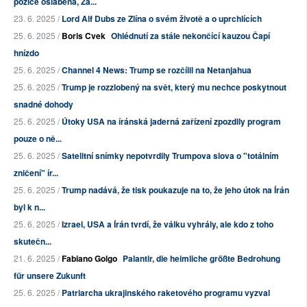
pozice oslabena, Zá...
23. 6. 2025 /
Lord Alf Dubs ze Zlína o svém životě a o uprchlících
25. 6. 2025 /
Boris Cvek
Ohlédnutí za stále nekončící kauzou Čapí
hnízdo
25. 6. 2025 /
Channel 4 News: Trump se rozčílil na Netanjahua
25. 6. 2025 /
Trump je rozzlobený na svět, který mu nechce poskytnout
snadné dohody
25. 6. 2025 /
Útoky USA na íránská jaderná zařízení zpozdily program
pouze o ně...
25. 6. 2025 /
Satelitní snímky nepotvrdily Trumpova slova o "totálním
zničení" ír...
25. 6. 2025 /
Trump nadává, že tisk poukazuje na to, že jeho útok na Írán
byl k n...
25. 6. 2025 /
Izrael, USA a Írán tvrdí, že válku vyhrály, ale kdo z toho
skutečn...
21. 6. 2025 /
Fabiano Golgo
Palantir, die heimliche größte Bedrohung
für unsere Zukunft
25. 6. 2025 /
Patriarcha ukrajinského raketového programu vyzval