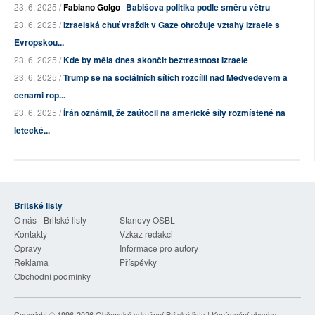
23. 6. 2025 /
Fabiano Golgo
Babišova politika podle směru větru
23. 6. 2025 /
Izraelská chuť vraždit v Gaze ohrožuje vztahy Izraele s
Evropskou...
23. 6. 2025 /
Kde by měla dnes skončit beztrestnost Izraele
23. 6. 2025 /
Trump se na sociálních sítích rozčílil nad Medveděvem a
cenami rop...
23. 6. 2025 /
Írán oznámil, že zaútočil na americké síly rozmístěné na
letecké...
Britské listy
O nás - Britské listy
Stanovy OSBL
Kontakty
Vzkaz redakci
Opravy
Informace pro autory
Reklama
Příspěvky
Obchodní podmínky
Copyright © 1996-2026
Občanské sdružení Britské listy
| Kopírování obsahu