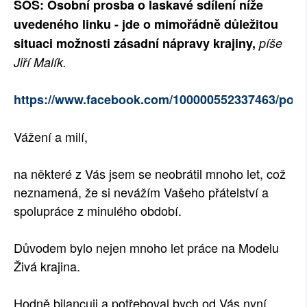
SOS: Osobní prosba o laskavé sdílení níže
SOCIÁLNÍ SÍTĚ
uvedeného linku - jde o mimořádně důležitou
situaci možnosti zásadní nápravy krajiny,
píše
RUBRIKY
Jiří Malík.
PLNÁ VERZE STRÁNEK
https://www.facebook.com/100000552337463/post
Vážení a milí,
na některé z Vás jsem se neobrátil mnoho let, což
neznamená, že si nevážím Vašeho přátelství a
spolupráce z minulého období.
Důvodem bylo nejen mnoho let práce na Modelu
Živá krajina.
Hodně bilancuji a potřeboval bych od Vás nyní