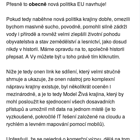
Přesně to
obecně
nová politika EU navrhuje!
Pokud tedy naběhne nová politika krajiny dobře, omezili
bychom masivně sucho, povodně, pomohli silně zádrži
vody i přírodě a rovněž velmi zlepšili životní pohodu
obyvatelstva a stav zemědělství a lesnictví, jako dosud
nikdy v historii. Máme opravdu na to, společně historii
přepsat. A Vy můžete být u toho právě tím kliknutím.
Níže je tedy onen link ke sdílení, který velmi stručně
shrnuje a ukazuje, že onen nástroj pro komplexní
nápravu krajiny existuje, byl několikrát oceněn i
mezinárodně, a je to tedy Model Živá krajina, který by
mohl posloužit ke sjednocení všech dosavadních
přístupů a umožnil mít data na jednom místě (je to
vyzkoušené, pokročilé IT řešení založené na cloudu a
rychlém a levném mapování pomocí mobilů).
Upřesňuji, že se nejedná o komerční výzvu, dělá na tom