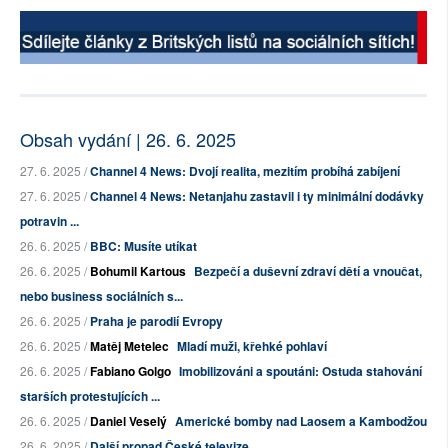
Obsah vydání | 26. 6. 2025
27. 6. 2025 /
Channel 4 News: Dvojí realita, mezitím probíhá zabíjení
27. 6. 2025 /
Channel 4 News: Netanjahu zastavil i ty minimální dodávky
potravin ...
26. 6. 2025 /
BBC: Musíte utíkat
26. 6. 2025 /
Bohumil Kartous
Bezpečí a duševní zdraví dětí a vnoučat,
nebo business sociálních s...
26. 6. 2025 /
Praha je parodií Evropy
26. 6. 2025 /
Matěj Metelec
Mladí muži, křehké pohlaví
26. 6. 2025 /
Fabiano Golgo
Imobilizováni a spoutáni: Ostuda stahování
starších protestujících ...
26. 6. 2025 /
Daniel Veselý
Americké bomby nad Laosem a Kambodžou
26. 6. 2025 /
Další propad České televize