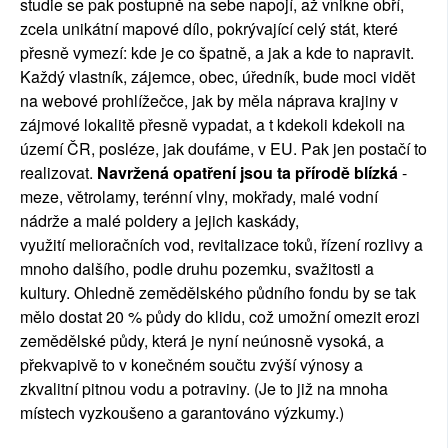
studie se pak postupně na sebe napojí, až vnikne obří,
zcela unikátní mapové dílo, pokrývající celý stát, které
přesně vymezí: kde je co špatně, a jak a kde to napravit.
Každý vlastník, zájemce, obec, úředník, bude moci vidět
na webové prohlížečce, jak by měla náprava krajiny v
zájmové lokalitě přesně vypadat, a t kdekoli kdekoli na
území ČR, posléze, jak doufáme, v EU. Pak jen postačí to
realizovat.
Navržená opatření jsou ta přírodě blízká
-
meze, větrolamy, terénní vlny, mokřady, malé vodní
nádrže a malé poldery a jejich kaskády,
využití melioračních vod, revitalizace toků, řízení rozlivy a
mnoho dalšího, podle druhu pozemku, svažitosti a
kultury. Ohledně zemědělského půdního fondu by se tak
mělo dostat 20 % půdy do klidu, což umožní omezit erozi
zemědělské půdy, která je nyní neúnosně vysoká, a
překvapivě to v konečném součtu zvýší výnosy a
zkvalitní pitnou vodu a potraviny. (Je to již na mnoha
místech vyzkoušeno a garantováno výzkumy.)