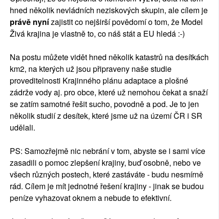
hned několik nevládních neziskových skupin, ale cílem je
právě nyní
zajistit co nejširší povědomí o tom, že Model
Živá krajina je vlastně to, co náš stát a EU hledá :-)
Na postu můžete vidět hned několik katastrů na desítkách
km2, na kterých už jsou připraveny naše studie
proveditelnosti Krajinného plánu adaptace a plošné
zádrže vody aj. pro obce, které už nemohou čekat a snaží
se zatím samotné řešit sucho, povodně a pod. Je to jen
několik studií z desítek, které jsme už na území ČR i SR
udělali.
PS: Samozřejmě nic nebrání v tom, abyste se i sami více
zasadili o pomoc zlepšení krajiny, buď osobně, nebo ve
všech různých postech, které zastáváte - budu nesmírně
rád. Cílem je mít jednotné řešení krajiny - jinak se budou
peníze vyhazovat oknem a nebude to efektivní.