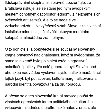
lidskoprávními skupinami, správně upozorňuje, že
Bratislava riskuje, že se stane jediným evropským
městem ochotným dát prostor jednomu z nejznámějších
světových antisemitů. Ale to se neděje ve
vzduchoprázdnu. Nevyřešený vztah Slovenska k vlastní
fašistické minulosti je činí vůči takovým morálním
kolapsům mimořádně zranitelným.
O to ironičtější a pokrytečtější je současný slovenský
krajně pravicový nacionalismus, když si uvědomíme, že
sama tato země byla po staletí terčem agresivní
asimilační politiky. Po celé generace byli Slováci pod
uherskou nadvládou vystaveni systematické maďarizaci –
jejich jazyk byl potlačován, kultura marginalizována a
národní identita považována za druhořadou.
A přesto se dnes slovenská krajní pravice pouští do
vlastních agresivních forem politického a kulturního
vylučování: podněcuje protiromské nálady, prosazuje