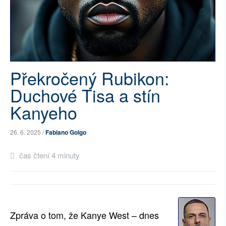
SOCIÁLNÍ SÍTĚ
RUBRIKY
PLNÁ VERZE STRÁNEK
Překročený Rubikon:
Duchové Tisa a stín
Kanyeho
26. 6. 2025 /
Fabiano Golgo
čas čtení 4 minuty
Zpráva o tom, že Kanye West – dnes