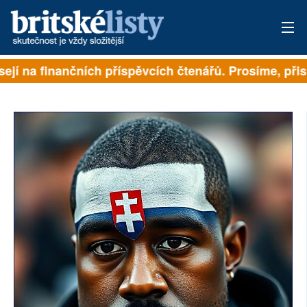
ejí na finančních příspěvcích čtenářů. Prosíme, přispě
PŘIHLÁSIT
AKTUÁLNÍ VYDÁNÍ
ARCHIV
ROZHOVORY
TÉMATA
NEJČTENĚJŠÍ ZA 7 DNÍ
AUTOŘI
PŘÍSPĚVKY NA PROVOZ