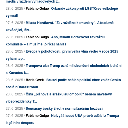
média vraždění vyhladovělých ž...
28. 6. 2025 /
Fabiano Golgo
Orbánův zákon proti LGBTQ se velkolepě
vymstil
27. 6. 2025 /
Milada Horáková. "Zavražděna komunisty". Absolutně
zavádějící, lživ...
27. 6. 2025 /
Fabiano Golgo
Ano, Miladu Horákovou zavraždili
komunisté – a musíme to říkat nahlas
28. 6. 2025 /
Evropa v pohotovosti: první velká vlna veder v roce 2025
vyhání tep...
28. 6. 2025 /
Trumpova cla: Trump oznámil ukončení obchodních jednání
s Kanadou k...
28. 6. 2025 /
Boris Cvek
Brusel podle našich politiků chce zničit Česko
sociální katastrofou...
28. 6. 2025 /
Čína „plánovala srážku automobilů“ během návštěvy
viceprezidentky T...
27. 6. 2025 /
Současný český život v normalizačním bezčasí
27. 6. 2025 /
Fabiano Golgo
Nejvyšší soud USA právě udělal z Trumpa
legálního despotu