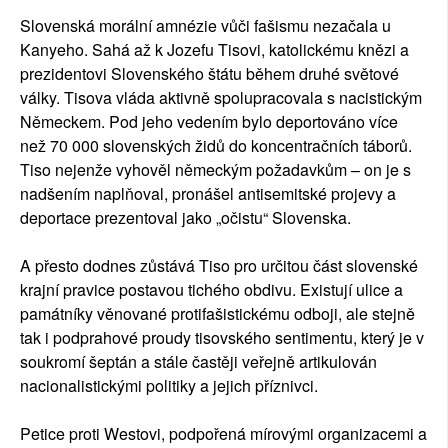
Slovenská morální amnézie vůči fašismu nezačala u
Kanyeho. Sahá až k Jozefu Tisovi, katolickému knězi a
prezidentovi Slovenského štátu během druhé světové
války. Tisova vláda aktivně spolupracovala s nacistickým
Německem. Pod jeho vedením bylo deportováno více
než 70 000 slovenských židů do koncentračních táborů.
Tiso nejenže vyhověl německým požadavkům – on je s
nadšením naplňoval, pronášel antisemitské projevy a
deportace prezentoval jako „očistu“ Slovenska.
A přesto dodnes zůstává Tiso pro určitou část slovenské
krajní pravice postavou tichého obdivu. Existují ulice a
památníky věnované protifašistickému odboji, ale stejně
tak i podprahové proudy tisovského sentimentu, který je v
soukromí šeptán a stále častěji veřejně artikulován
nacionalistickými politiky a jejich příznivci.
Petice proti Westovi, podpořená mírovými organizacemi a