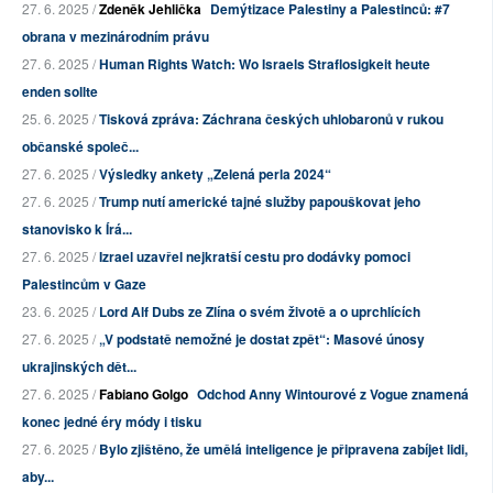
27. 6. 2025 /
Zdeněk Jehlička
Demýtizace Palestiny a Palestinců: #7
obrana v mezinárodním právu
27. 6. 2025 /
Human Rights Watch: Wo Israels Straflosigkeit heute
enden sollte
25. 6. 2025 /
Tisková zpráva: Záchrana českých uhlobaronů v rukou
občanské společ...
27. 6. 2025 /
Výsledky ankety „Zelená perla 2024“
27. 6. 2025 /
Trump nutí americké tajné služby papouškovat jeho
stanovisko k Írá...
27. 6. 2025 /
Izrael uzavřel nejkratší cestu pro dodávky pomoci
Palestincům v Gaze
23. 6. 2025 /
Lord Alf Dubs ze Zlína o svém životě a o uprchlících
27. 6. 2025 /
„V podstatě nemožné je dostat zpět“: Masové únosy
ukrajinských dět...
27. 6. 2025 /
Fabiano Golgo
Odchod Anny Wintourové z Vogue znamená
konec jedné éry módy i tisku
27. 6. 2025 /
Bylo zjištěno, že umělá inteligence je připravena zabíjet lidi,
aby...