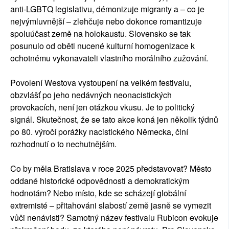
anti-LGBTQ legislativu, démonizuje migranty a – co je
nejvýmluvnější – zlehčuje nebo dokonce romantizuje
spoluúčast země na holokaustu. Slovensko se tak
posunulo od oběti nucené kulturní homogenizace k
ochotnému vykonavateli vlastního morálního zužování.
Povolení Westova vystoupení na velkém festivalu,
obzvlášť po jeho nedávných neonacistických
provokacích, není jen otázkou vkusu. Je to politický
signál. Skutečnost, že se tato akce koná jen několik týdnů
po 80. výročí porážky nacistického Německa, činí
rozhodnutí o to nechutnějším.
Co by měla Bratislava v roce 2025 představovat? Město
oddané historické odpovědnosti a demokratickým
hodnotám? Nebo místo, kde se scházejí globální
extremisté – přitahováni slabostí země jasně se vymezit
vůči nenávisti? Samotný název festivalu Rubicon evokuje