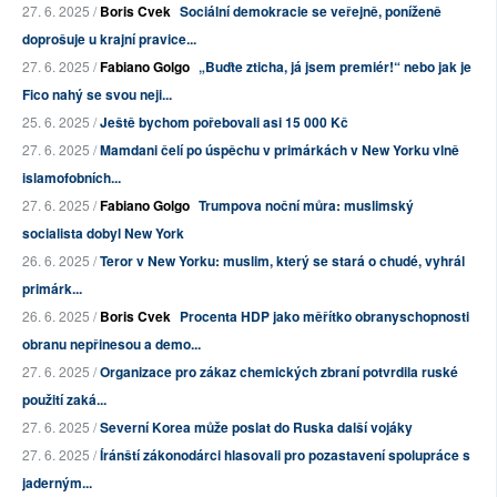
27. 6. 2025 /
Boris Cvek
Sociální demokracie se veřejně, poníženě
doprošuje u krajní pravice...
27. 6. 2025 /
Fabiano Golgo
„Buďte zticha, já jsem premiér!“ nebo jak je
Fico nahý se svou neji...
25. 6. 2025 /
Ještě bychom pořebovali asi 15 000 Kč
27. 6. 2025 /
Mamdani čelí po úspěchu v primárkách v New Yorku vlně
islamofobních...
27. 6. 2025 /
Fabiano Golgo
Trumpova noční můra: muslimský
socialista dobyl New York
26. 6. 2025 /
Teror v New Yorku: muslim, který se stará o chudé, vyhrál
primárk...
26. 6. 2025 /
Boris Cvek
Procenta HDP jako měřítko obranyschopnosti
obranu nepřinesou a demo...
27. 6. 2025 /
Organizace pro zákaz chemických zbraní potvrdila ruské
použití zaká...
27. 6. 2025 /
Severní Korea může poslat do Ruska další vojáky
27. 6. 2025 /
Íránští zákonodárci hlasovali pro pozastavení spolupráce s
jaderným...