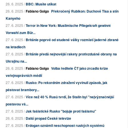
26. 6. 2025 /
BBC: Musíte utíkat
26. 6. 2025 /
Fabiano Golgo
Překročený Rubikon: Duchové Tisa a stín
Kanyeho
27. 6. 2025 /
Terror in New York: Muslimische Pflegekraft gewinnt
Vorwahl zum Bür...
27. 6. 2025 /
Británie poprvé od studené války rozmístí jaderné zbraně
na letadlech
27. 6. 2025 /
Británie předá nejnovější rakety protivzdušné obrany na
Ukrajinu na...
26. 6. 2025 /
Fabiano Golgo
Volba ředitele ČT jako zrcadlo krize
veřejnoprávních médií
27. 6. 2025 /
Rusko: Po rekordním zdražení vyvinuli způsob, jak
pěstovat brambory...
27. 6. 2025 /
Více než 40 % Rusů tvrdí, že Stalin byl "nejvýznačnější
postavou vš...
27. 6. 2025 /
Jak fašistické Rusko "bojuje proti fašismu"
26. 6. 2025 /
Další propad České televize
27. 6. 2025 /
Erdogan oznámil neschopnost ruských systémů