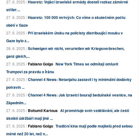
27. 6. 2025 /
Haaretz: Vojáci izraelské armády dostali rozkaz záměrně
střílet ...
27. 6. 2025 /
Haaretz: 100 000 mrtvých: Co víme o skutečném počtu
obětí v Gaze
27. 6. 2025 /
Při izraelském útoku na policisty distribuující mouku v
Gaze bylo z...
28. 6. 2025 /
Schweigen wir nicht, verurteilen wir Kriegsverbrechen,
ganz gleich,...
27. 6. 2025 /
Fabiano Golgo
New York Times se odmítají omluvit
Trumpovi za pravdu o Íránu
27. 6. 2025 /
Channel 4 News: Netanjahu zastavil i ty minimální dodávky
potravin ...
27. 6. 2025 /
Channel 4 News: Jak Izraelci bourají beduínské vesnice, na
Západním...
27. 6. 2025 /
Bohumil Kartous
AI proměňuje svět vzdělávání, ale čeští
školští údržbáři mají jiné ...
27. 6. 2025 /
Fabiano Golgo
Tradiční kina mají podle majitelů před sebou
méně než 20 let, než n...