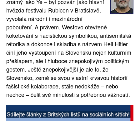
známý jako Ye – byl pozván jako hlavní
hvězda festivalu Rubicon v Bratislavě,
vyvolala národní i mezinárodní
pobouření. A právem. Westovo otevřené
koketování s nacistickou symbolikou, antisemitská
rétorika a dokonce i skladba s názvem Heil Hitler
činí jeho vystoupení na Slovensku nejen kulturním
přešlapem, ale i hluboce znepokojivým politickým
gestem. Ještě znepokojivější je ale to, že
Slovensko, země se svou vlastní krvavou historií
fašistické kolaborace, stále nedokáže – nebo
nechce – čelit své minulosti s potřebnou vážností.