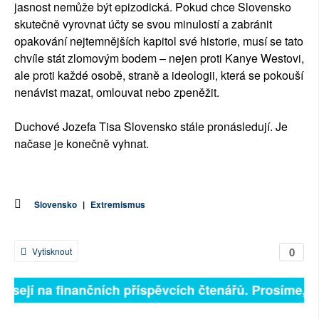
jasnost nemůže být epizodická. Pokud chce Slovensko
skutečně vyrovnat účty se svou minulostí a zabránit
opakování nejtemnějších kapitol své historie, musí se tato
chvíle stát zlomovým bodem – nejen proti Kanye Westovi,
ale proti každé osobě, straně a ideologii, která se pokouší
nenávist mazat, omlouvat nebo zpeněžit.
Duchové Jozefa Tisa Slovensko stále pronásledují. Je
načase je konečně vyhnat.
Slovensko
|
Extremismus
0
Vytisknout
visejí na finančních příspěvcích čtenářů. Prosíme, při