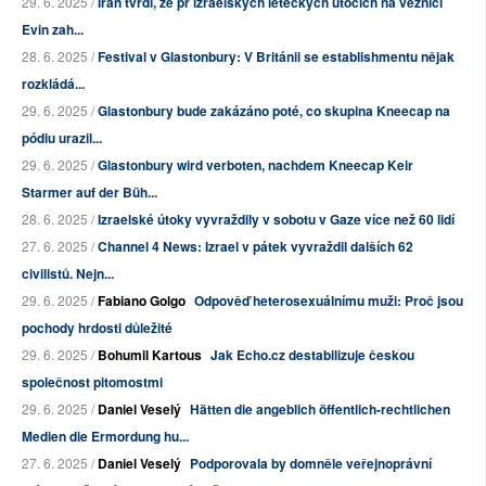
29. 6. 2025 /
Írán tvrdí, že př izraelských leteckých útocích na věznici
Evin zah...
28. 6. 2025 /
Festival v Glastonbury: V Británii se establishmentu nějak
rozkládá...
29. 6. 2025 /
Glastonbury bude zakázáno poté, co skupina Kneecap na
pódiu urazil...
29. 6. 2025 /
Glastonbury wird verboten, nachdem Kneecap Keir
Starmer auf der Büh...
28. 6. 2025 /
Izraelské útoky vyvraždily v sobotu v Gaze více než 60 lidí
27. 6. 2025 /
Channel 4 News: Izrael v pátek vyvraždil dalších 62
civilistů. Nejn...
29. 6. 2025 /
Fabiano Golgo
Odpověď heterosexuálnímu muži: Proč jsou
pochody hrdosti důležité
29. 6. 2025 /
Bohumil Kartous
Jak Echo.cz destabilizuje českou
společnost pitomostmi
29. 6. 2025 /
Daniel Veselý
Hätten die angeblich öffentlich-rechtlichen
Medien die Ermordung hu...
27. 6. 2025 /
Daniel Veselý
Podporovala by domněle veřejnoprávní