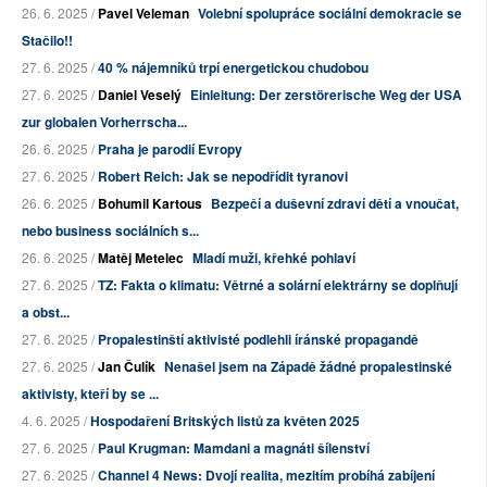
26. 6. 2025 /
Pavel Veleman
Volební spolupráce sociální demokracie se
Stačilo!!
27. 6. 2025 /
40 % nájemníků trpí energetickou chudobou
27. 6. 2025 /
Daniel Veselý
Einleitung: Der zerstörerische Weg der USA
zur globalen Vorherrscha...
26. 6. 2025 /
Praha je parodií Evropy
27. 6. 2025 /
Robert Reich: Jak se nepodřídit tyranovi
26. 6. 2025 /
Bohumil Kartous
Bezpečí a duševní zdraví dětí a vnoučat,
nebo business sociálních s...
26. 6. 2025 /
Matěj Metelec
Mladí muži, křehké pohlaví
27. 6. 2025 /
TZ: Fakta o klimatu: Větrné a solární elektrárny se doplňují
a obst...
27. 6. 2025 /
Propalestinští aktivisté podlehli íránské propagandě
27. 6. 2025 /
Jan Čulík
Nenašel jsem na Západě žádné propalestinské
aktivisty, kteří by se ...
4. 6. 2025 /
Hospodaření Britských listů za květen 2025
27. 6. 2025 /
Paul Krugman: Mamdani a magnáti šílenství
27. 6. 2025 /
Channel 4 News: Dvojí realita, mezitím probíhá zabíjení