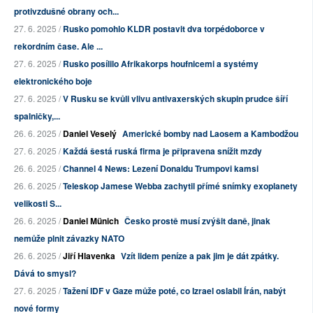
protivzdušné obrany och...
27. 6. 2025 /
Rusko pomohlo KLDR postavit dva torpédoborce v
rekordním čase. Ale ...
27. 6. 2025 /
Rusko posílilo Afrikakorps houfnicemi a systémy
elektronického boje
27. 6. 2025 /
V Rusku se kvůli vlivu antivaxerských skupin prudce šíří
spalničky,...
26. 6. 2025 /
Daniel Veselý
Americké bomby nad Laosem a Kambodžou
27. 6. 2025 /
Každá šestá ruská firma je připravena snížit mzdy
26. 6. 2025 /
Channel 4 News: Lezení Donaldu Trumpovi kamsi
26. 6. 2025 /
Teleskop Jamese Webba zachytil přímé snímky exoplanety
velikosti S...
26. 6. 2025 /
Daniel Münich
Česko prostě musí zvýšit daně, jinak
nemůže plnit závazky NATO
26. 6. 2025 /
Jiří Hlavenka
Vzít lidem peníze a pak jim je dát zpátky.
Dává to smysl?
27. 6. 2025 /
Tažení IDF v Gaze může poté, co Izrael oslabil Írán, nabýt
nové formy