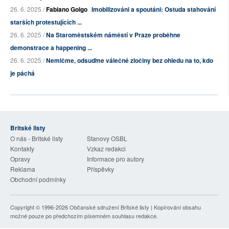
26. 6. 2025 /
Fabiano Golgo
Imobilizováni a spoutáni: Ostuda stahování
starších protestujících ...
26. 6. 2025 /
Na Staroměstském náměstí v Praze proběhne
demonstrace a happening ...
26. 6. 2025 /
Nemlčme, odsuďme válečné zločiny bez ohledu na to, kdo
je páchá
Britské listy
O nás - Britské listy
Stanovy OSBL
Kontakty
Vzkaz redakci
Opravy
Informace pro autory
Reklama
Příspěvky
Obchodní podmínky
Copyright © 1996-2026
Občanské sdružení Britské listy
| Kopírování obsahu
možné pouze po předchozím písemném souhlasu redakce.