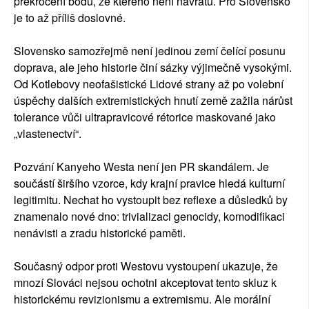
překročení bodu, ze kterého není návratu. Pro Slovensko
je to až příliš doslovné.
Slovensko samozřejmě není jedinou zemí čelící posunu
doprava, ale jeho historie činí sázky výjimečně vysokými.
Od Kotlebovy neofašistické Lidové strany až po volební
úspěchy dalších extremistických hnutí země zažila nárůst
tolerance vůči ultrapravicové rétorice maskované jako
„vlastenectví“.
Pozvání Kanyeho Westa není jen PR skandálem. Je
součástí širšího vzorce, kdy krajní pravice hledá kulturní
legitimitu. Nechat ho vystoupit bez reflexe a důsledků by
znamenalo nové dno: trivializaci genocidy, komodifikaci
nenávisti a zradu historické paměti.
Současný odpor proti Westovu vystoupení ukazuje, že
mnozí Slováci nejsou ochotni akceptovat tento skluz k
historickému revizionismu a extremismu. Ale morální