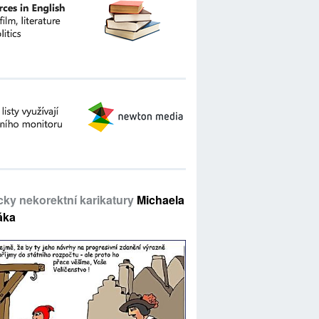
icky nekorektní karikatury
Michaela
áka