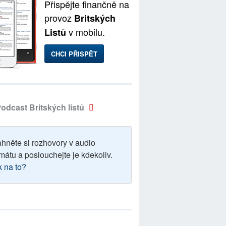
Přispějte finančně na
provoz
Britských
v mobilu.
Listů
CHCI PŘISPĚT
odcast Britských listů
áhněte si rozhovory v audio
mátu a poslouchejte je kdekoliv.
k na to?