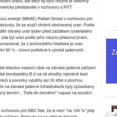
cování uranu, ale stěží by bylo možné je všechny
americký představitel v rozhovoru s NYT.
vou energii (MAAE) Rafael Grossi v rozhovoru pro
krývaly, že se snaží chránit obohacený uran. Podle
iděli íránský uran týden před začátkem izraelského
, zda byl uran podle jeho názoru přesunut jinam,
oznamenal, že z technického hlediska je uran
ní 90 % - úrovni potřebné k výrobě jaderných
ké letectvo masivní útok na íránská jaderná zařízení
cké bombardéry B-2 na ně shodily nejméně šest
krů a ponorky vypálily asi 30 střel s plochou
e na íránské jaderné infrastruktuře byly způsobeny
ný termín!... Trefa do černého!" napsal na sociální
rozhovoru pro NBC řekl, že si není "na 100 %" jistý
h zařízení. "Nebudu se pouštět do tajných