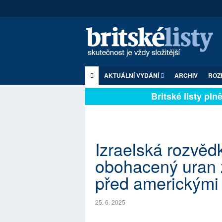
AKTUÁLNÍ VYDÁNÍ
ARCHIV
ROZ
Britské listy plně 
Izraelská rozvědk
obohacený uran z
před americkými
25. 6. 2025