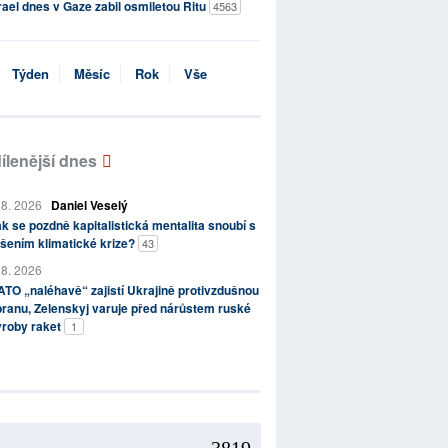
rael dnes v Gaze zabil osmiletou Ritu
4563
Týden
Měsíc
Rok
Vše
ílenější dnes
 8. 2026
Daniel Veselý
k se pozdně kapitalistická mentalita snoubí s
šením klimatické krize?
43
 8. 2026
TO „naléhavě“ zajistí Ukrajině protivzdušnou
ranu, Zelenskyj varuje před nárůstem ruské
ýroby raket
1
3819