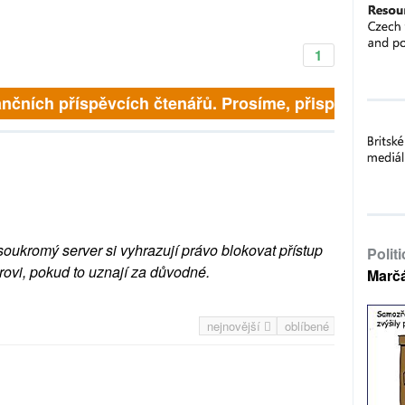
1
nčních příspěvcích čtenářů. Prosíme, přispějte. ➥
soukromý server si vyhrazují právo blokovat přístup
Polit
rovi, pokud to uznají za důvodné.
Marč
nejnovější
oblíbené