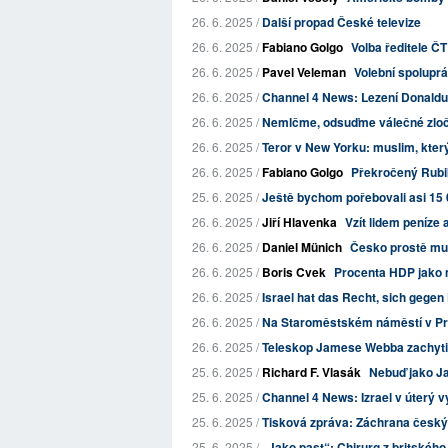
26. 6. 2025 /
Další propad České televize
26. 6. 2025 /
Fabiano Golgo
Volba ředitele ČT
26. 6. 2025 /
Pavel Veleman
Volební spoluprá
26. 6. 2025 /
Channel 4 News: Lezení Donald
26. 6. 2025 /
Nemlčme, odsuďme válečné zločin
26. 6. 2025 /
Teror v New Yorku: muslim, který
26. 6. 2025 /
Fabiano Golgo
Překročený Rubi
25. 6. 2025 /
Ještě bychom pořebovali asi 15
26. 6. 2025 /
Jiří Hlavenka
Vzít lidem peníze 
26. 6. 2025 /
Daniel Münich
Česko prostě mus
26. 6. 2025 /
Boris Cvek
Procenta HDP jako 
26. 6. 2025 /
Israel hat das Recht, sich gegen
26. 6. 2025 /
Na Staroměstském náměstí v Pra
26. 6. 2025 /
Teleskop Jamese Webba zachytil 
25. 6. 2025 /
Richard F. Vlasák
Nebuď jako J
25. 6. 2025 /
Channel 4 News: Izrael v úterý vyv
25. 6. 2025 /
Tisková zpráva: Záchrana český
25. 6. 2025 /
„Jako past“: Chirurg z britského 