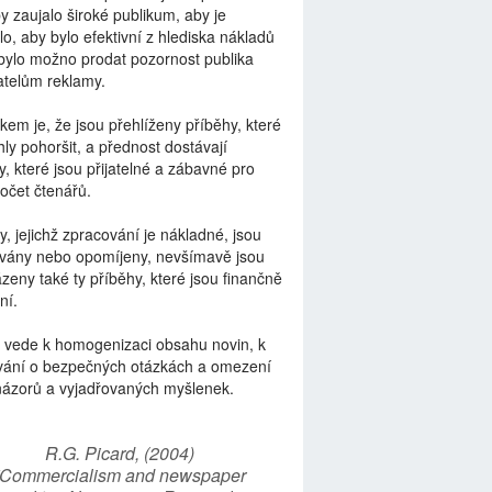
by zaujalo široké publikum, aby je
lo, aby bylo efektivní z hlediska nákladů
bylo možno prodat pozornost publika
telům reklamy.
kem je, že jsou přehlíženy příběhy, které
ly pohoršit, a přednost dostávají
y, které jsou přijatelné a zábavné pro
počet čtenářů.
y, jejichž zpracování je nákladné, jsou
vány nebo opomíjeny, nevšímavě jsou
zeny také ty příběhy, které jsou finančně
ní.
 vede k homogenizaci obsahu novin, k
vání o bezpečných otázkách a omezení
názorů a vyjadřovaných myšlenek.
R.G. Picard, (2004)
“Commercialism and newspaper