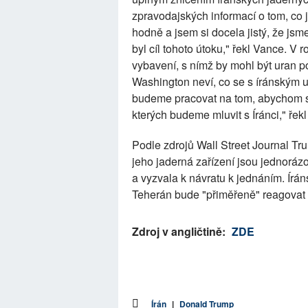
zpravodajských informací o tom, co j
hodně a jsem si docela jistý, že jsme
byl cíl tohoto útoku," řekl Vance. V
vybavení, s nímž by mohl být uran pou
Washington neví, co se s íránským u
budeme pracovat na tom, abychom s t
kterých budeme mluvit s Íránci," řek
Podle zdrojů Wall Street Journal Tr
jeho jaderná zařízení jsou jednorá
a vyzvala k návratu k jednáním. Írán
Teherán bude "přiměřeně" reagovat 
Zdroj v angličtině:
ZDE
Írán
|
Donald Trump