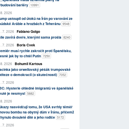
ybudování bariéry
10991
 8. 2026
ump ustoupil od útoků na Írán po varování ze
aúdské Arábie a hrozbách z Teheránu
9548
. 7. 2026
Fabiano Golgo
álie zavírá dveře, kterými sama prošla
8240
. 7. 2026
Boris Cvek
emiér musí rychle zakročit proti Španělsku,
esně jak by to chtěl Putin
7250
 8. 2026
Bohumil Kartous
acinka jako orwellovský pěšák trumpovské
titeze o demokracii (o skutečnosti)
7052
. 7. 2026
C: Hysterie ohledně imigrantů ve španělské
eutě je nesmysl
5882
 8. 2026
kazy nasvědčují tomu, že USA svrhly téměř
novou bombu na obytný dům v Íránu, přičemž
hynulo dvouleté dítě a jeho rodiče
5172
. 7. 2026