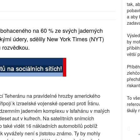
tak, a
pobavi
a aby 
zadava
u obohaceného na 60 % ze svých jaderných
Výsled
ckými údery, sdělily New York Times (NYT)
by moh
u rozvědkou.
příběh
větší 
Příběh
zlehčo
přechá
riskant
kcí Teheránu na pravidelné hrozby amerického
To vše
pojí k izraelské vojenské operaci proti Íránu.
refero
odzemním jaderném komplexu v Isfahánu v malých
škály 
deset aut v kufrech. Na satelitních snímcích
 také vidět 16 nákladních automobilů poblíž
k vyvážely není s jistotou známo. Ty by mohly