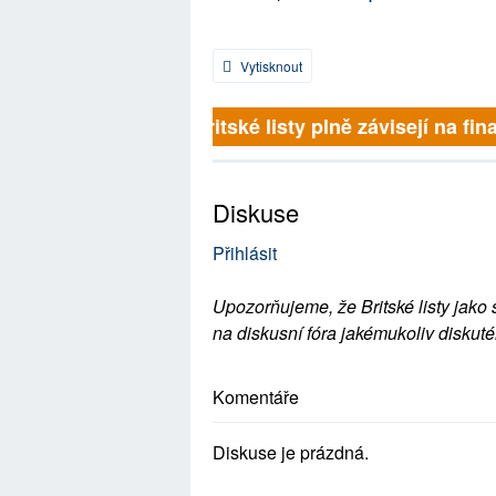
Vytisknout
Britské listy plně závisejí na fina
Diskuse
Přihlásit
Upozorňujeme, že Britské listy jako 
na diskusní fóra jakémukoliv diskuté
Komentáře
Diskuse je prázdná.