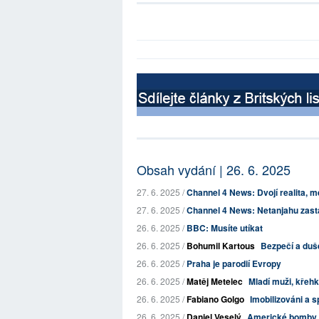
Obsah vydání | 26. 6. 2025
27. 6. 2025 /
Channel 4 News: Dvojí realita, me
27. 6. 2025 /
Channel 4 News: Netanjahu zastav
26. 6. 2025 /
BBC: Musíte utíkat
26. 6. 2025 /
Bohumil Kartous
Bezpečí a duše
26. 6. 2025 /
Praha je parodií Evropy
26. 6. 2025 /
Matěj Metelec
Mladí muži, křehk
26. 6. 2025 /
Fabiano Golgo
Imobilizováni a s
26. 6. 2025 /
Daniel Veselý
Americké bomby