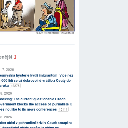
enější
. 7. 2026
smyslná hysterie kvůli imigrantům: Více než
 000 lidí se už dobrovolně vrátilo z Ceuty do
aroka
15278
 8. 2026
ocking: The current questionable Czech
vernment blocks the access of journalists it
es not like to its news conferences
15111
 8. 2026
čet obětí v pohraniční krizi v Ceutě stoupl na
, španělská vláda oznámila plány na