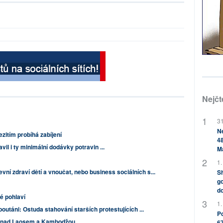
Nejčt
31
Ne
zitím probíhá zabíjení
48
il i ty minimální dodávky potravin ...
M
1.
vní zdraví dětí a vnoučat, nebo business sociálních s...
Sh
go
do
é pohlaví
1.
poutáni: Ostuda stahování starších protestujících ...
Po
 nad Laosem a Kambodžou
67