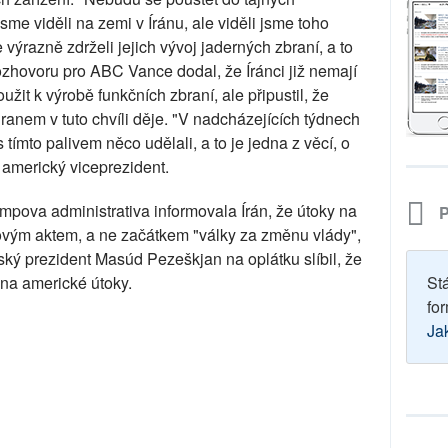
sme viděli na zemi v Íránu, ale viděli jsme toho
 výrazně zdrželi jejich vývoj jaderných zbraní, a to
 rozhovoru pro ABC Vance dodal, že Íránci již nemají
žit k výrobě funkčních zbraní, ale připustil, že
ranem v tuto chvíli děje. "V nadcházejících týdnech
ímto palivem něco udělali, a to je jedna z věcí, o
l americký viceprezident.
umpova administrativa informovala Írán, že útoky na
P
zovým aktem, a ne začátkem "války za změnu vlády",
ský prezident Masúd Pezeškjan na oplátku slíbil, že
na americké útoky.
St
for
Ja