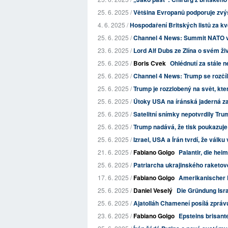
25. 6. 2025 /
Většina Evropanů podporuje zvýše
4. 6. 2025 /
Hospodaření Britských listů za k
25. 6. 2025 /
Channel 4 News: Summit NATO v 
23. 6. 2025 /
Lord Alf Dubs ze Zlína o svém živ
25. 6. 2025 /
Boris Cvek
Ohlédnutí za stále 
25. 6. 2025 /
Channel 4 News: Trump se rozčíl
25. 6. 2025 /
Trump je rozzlobený na svět, k
25. 6. 2025 /
Útoky USA na íránská jaderná zař
25. 6. 2025 /
Satelitní snímky nepotvrdily Trum
25. 6. 2025 /
Trump nadává, že tisk poukazuje na
25. 6. 2025 /
Izrael, USA a Írán tvrdí, že válku
21. 6. 2025 /
Fabiano Golgo
Palantir, die he
25. 6. 2025 /
Patriarcha ukrajinského raketov
17. 6. 2025 /
Fabiano Golgo
Amerikanischer F
25. 6. 2025 /
Daniel Veselý
Die Gründung Isra
25. 6. 2025 /
Ajatolláh Chameneí posílá zpráv
23. 6. 2025 /
Fabiano Golgo
Epsteins brisan