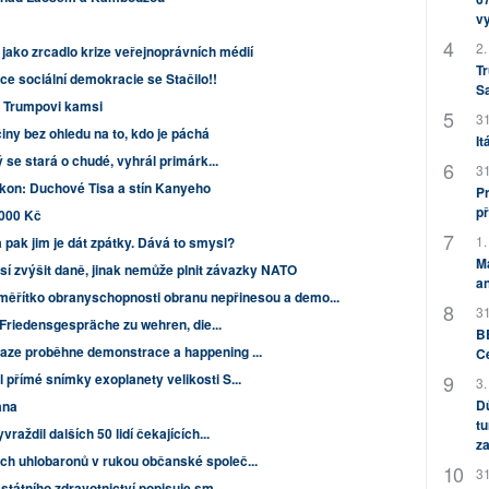
v
2.
 jako zrcadlo krize veřejnoprávních médií
Tr
ce sociální demokracie se Stačilo!!
S
u Trumpovi kamsi
31
y bez ohledu na to, kdo je páchá
It
 se stará o chudé, vyhrál primárk...
31
kon: Duchové Tisa a stín Kanyeho
Pr
př
 000 Kč
1.
a pak jim je dát zpátky. Dává to smysl?
M
í zvýšit daně, jinak nemůže plnit závazky NATO
an
měřítko obranyschopnosti obranu nepřinesou a demo...
31
 Friedensgespräche zu wehren, die...
BB
ze proběhne demonstrace a happening ...
C
přímé snímky exoplanety velikosti S...
3.
Dů
ana
tu
raždil dalších 50 lidí čekajících...
za
ch uhlobaronů v rukou občanské společ...
31
státního zdravotnictví popisuje sm...