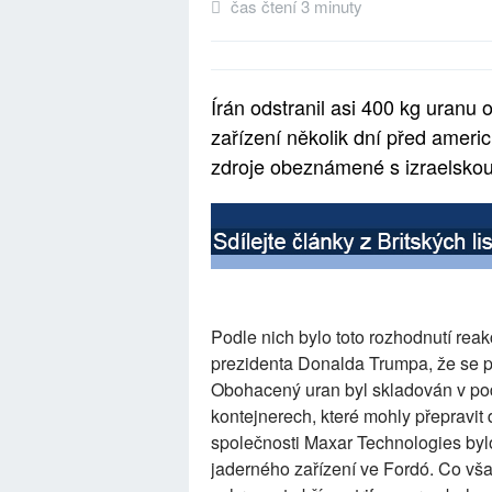
čas čtení 3 minuty
Írán odstranil asi 400 kg uran
zařízení několik dní před ameri
zdroje obeznámené s izraelsko
Podle nich bylo toto rozhodnutí rea
prezidenta Donalda Trumpa, že se při
Obohacený uran byl skladován v p
kontejnerech, které mohly přepravit 
společnosti Maxar Technologies bylo
jaderného zařízení ve Fordó. Co vša