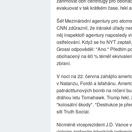
zahrnovat obří centrifugy pro oboha
evakuovat v tak krátkém čase, řekl 
Šéf Mezinárodní agentury pro atomo
CNN zdůraznil, že íránské úřady nes
něj inspektoři agentury naposledy v
ostřelování. Když se ho NYT zeptali
Grossi odpověděl: "Ano." Předtím p
obohacený na 60 % téměř ekvivalent
zbraní.
V noci na 22. června zahájilo americ
v Natanzu, Fordó a Isfahánu. Ameri
patnáctitunových bomb na ničení bun
dráhou letu Tomahawk. Trump řekl, ž
"kolosální škody". "Destrukce je přes
síti Truth Social.
Nicméně viceprezident J.D. Vance v 
úplným zničením íránských jadernýc