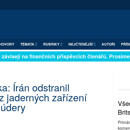
HOVORY
TÉMATA
RUBRIKY
NEJČTENĚJŠÍ
AUTOŘI
PŘÍS
závisejí na finančních příspěvcích čtenářů. Prosíme, p
a: Írán odstranil
 jaderných zařízení
Všec
 údery
Brit
Primár
komerc