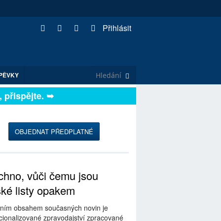
Přihlásit
PĚVKY
řispějte. ➥
OBJEDNAT PŘEDPLATNÉ
hno, vůči čemu jsou
ské listy opakem
ním obsahem současných novin je
ionalizované zpravodajství zpracované