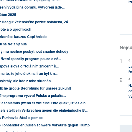
Iz
ní výdajů na obranu, vytvoření jade...
věten 2025
Haagu: Zelenského pozice oslabena, Zá...
otě a o uprchlících
nekončící kauzou Čapí hnízdo
il na Netanjahua
Nejsd
terý mu nechce poskytnout snadné dohody
ízení zpozdily program pouze o ně...
6.
pova slova o "totálním zničení" ír...
Ja
ře
 to, že jeho útok na Írán byl k n...
6.
 vyhrály, ale kdo z toho skutečn...
NA
imliche größte Bedrohung für unsere Zukunft
ob
ého programu vyzval Polsko a pobalts...
v
aschismus (wenn er wie eine Ente quakt, ist es ein...
els stellt ein Verbrechen gegen die einheimische B...
u Putinovi a žádá o pomoc
te Tonbänder enthüllen schwere Vorwürfe gegen Trump