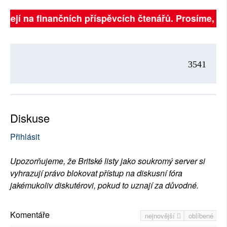
isejí na finančních příspěvcích čtenářů. Prosíme, přis
3541
Diskuse
Přihlásit
Upozorňujeme, že Britské listy jako soukromý server si
vyhrazují právo blokovat přístup na diskusní fóra
jakémukoliv diskutérovi, pokud to uznají za důvodné.
Komentáře
nejnovější
oblíbené