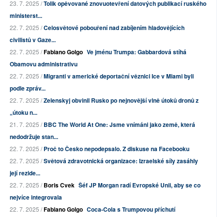
23. 7. 2025 /
Tolik opěvované znovuotevření datových publikací ruského
ministerst...
22. 7. 2025 /
Celosvětové pobouření nad zabíjením hladovějících
civilistů v Gaze...
22. 7. 2025 /
Fabiano Golgo
Ve jménu Trumpa: Gabbardová stíhá
Obamovu administrativu
22. 7. 2025 /
Migranti v americké deportační věznici Ice v Miami byli
podle zpráv...
22. 7. 2025 /
Zelenskyj obvinil Rusko po nejnovější vlně útoků dronů z
„útoku n...
21. 7. 2025 /
BBC The World At One: Jsme vnímáni jako země, která
nedodržuje stan...
22. 7. 2025 /
Proč to Česko nepodepsalo. Z diskuse na Facebooku
22. 7. 2025 /
Světová zdravotnická organizace: Izraelské síly zasáhly
její rezide...
22. 7. 2025 /
Boris Cvek
Šéf JP Morgan radí Evropské Unii, aby se co
nejvíce integrovala
22. 7. 2025 /
Fabiano Golgo
Coca-Cola s Trumpovou příchutí