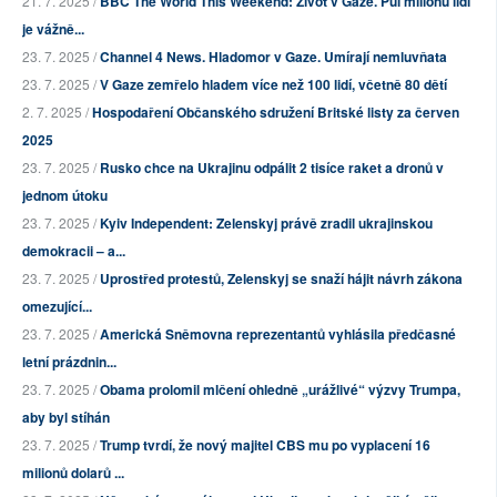
21. 7. 2025 /
BBC The World This Weekend: Život v Gaze. Půl milionu lidí
je vážně...
23. 7. 2025 /
Channel 4 News. Hladomor v Gaze. Umírají nemluvňata
23. 7. 2025 /
V Gaze zemřelo hladem více než 100 lidí, včetně 80 dětí
2. 7. 2025 /
Hospodaření Občanského sdružení Britské listy za červen
2025
23. 7. 2025 /
Rusko chce na Ukrajinu odpálit 2 tisíce raket a dronů v
jednom útoku
23. 7. 2025 /
Kyiv Independent: Zelenskyj právě zradil ukrajinskou
demokracii – a...
23. 7. 2025 /
Uprostřed protestů, Zelenskyj se snaží hájit návrh zákona
omezující...
23. 7. 2025 /
Americká Sněmovna reprezentantů vyhlásila předčasné
letní prázdnin...
23. 7. 2025 /
Obama prolomil mlčení ohledně „urážlivé“ výzvy Trumpa,
aby byl stíhán
23. 7. 2025 /
Trump tvrdí, že nový majitel CBS mu po vyplacení 16
milionů dolarů ...