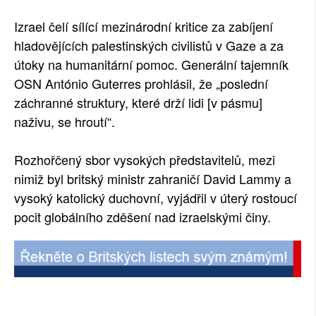
Izrael čelí sílící mezinárodní kritice za zabíjení
hladovějících palestinských civilistů v Gaze a za
útoky na humanitární pomoc. Generální tajemník
OSN António Guterres prohlásil, že „poslední
záchranné struktury, které drží lidi [v pásmu]
naživu, se hroutí“.
Rozhořčený sbor vysokých představitelů, mezi
nimiž byl britský ministr zahraničí David Lammy a
vysoký katolický duchovní, vyjádřil v úterý rostoucí
pocit globálního zděšení nad izraelskými činy.