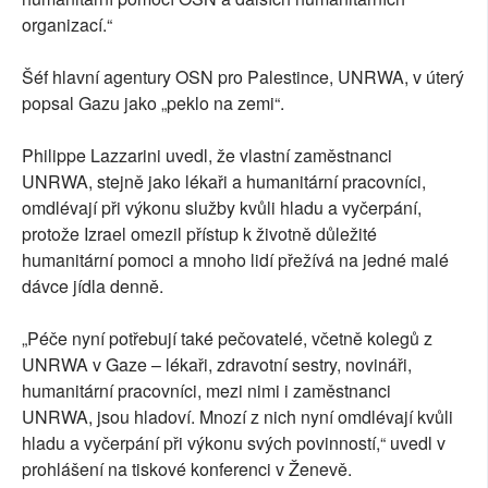
organizací.“
Šéf hlavní agentury OSN pro Palestince, UNRWA, v úterý
popsal Gazu jako „peklo na zemi“.
Philippe Lazzarini uvedl, že vlastní zaměstnanci
UNRWA, stejně jako lékaři a humanitární pracovníci,
omdlévají při výkonu služby kvůli hladu a vyčerpání,
protože Izrael omezil přístup k životně důležité
humanitární pomoci a mnoho lidí přežívá na jedné malé
dávce jídla denně.
„Péče nyní potřebují také pečovatelé, včetně kolegů z
UNRWA v Gaze – lékaři, zdravotní sestry, novináři,
humanitární pracovníci, mezi nimi i zaměstnanci
UNRWA, jsou hladoví. Mnozí z nich nyní omdlévají kvůli
hladu a vyčerpání při výkonu svých povinností,“ uvedl v
prohlášení na tiskové konferenci v Ženevě.