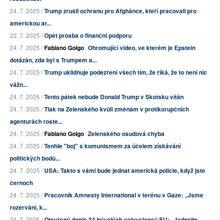
24. 7. 2025 /
Trump zrušil ochranu pro Afghánce, kteří pracovali pro
americkou ar...
22. 7. 2025 /
Opět prosba o finanční podporu
24. 7. 2025 /
Fabiano Golgo
Ohromující video, ve kterém je Epstein
dotázán, zda byl s Trumpem a...
24. 7. 2025 /
Trump uklidňuje podezření všech tím, že říká, že to není nic
vážn...
24. 7. 2025 /
Tento pátek nebude Donald Trump v Skotsku vítán
24. 7. 2025 /
Tlak na Zelenského kvůli změnám v protikorupčních
agenturách roste...
24. 7. 2025 /
Fabiano Golgo
Zelenského osudová chyba
24. 7. 2025 /
Tenhle "boj" s komunismem za účelem získávání
politických bodů...
24. 7. 2025 /
USA: Takto s vámi bude jednat americká policie, když jste
černoch
24. 7. 2025 /
Pracovník Amnesty International v terénu v Gaze: „Jsme
rozerváni, k...
24. 7. 2025 /
Otevřený dopis 34 bývalých velvyslanců EU: „Jednejte