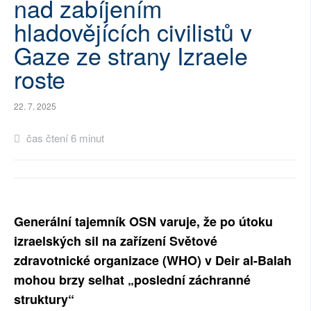
nad zabíjením
SOCIÁLNÍ SÍTĚ
hladovějících civilistů v
Gaze ze strany Izraele
RUBRIKY
roste
PLNÁ VERZE STRÁNEK
22. 7. 2025
čas čtení 6 minut
Generální tajemník OSN varuje, že po útoku
izraelských sil na zařízení Světové
zdravotnické organizace (WHO) v Deir al-Balah
mohou brzy selhat „poslední záchranné
struktury“