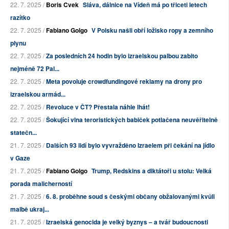
22. 7. 2025 /
Boris Cvek
Sláva, dálnice na Vídeň má po třiceti letech
razítko
22. 7. 2025 /
Fabiano Golgo
V Polsku našli obří ložisko ropy a zemního
plynu
22. 7. 2025 /
Za posledních 24 hodin bylo izraelskou palbou zabito
nejméně 72 Pal...
22. 7. 2025 /
Meta povoluje crowdfundingové reklamy na drony pro
izraelskou armád...
22. 7. 2025 /
Revoluce v ČT? Přestala náhle lhát!
22. 7. 2025 /
Šokující vlna teroristických babiček potlačena neuvěřitelně
statečn...
21. 7. 2025 /
Dalších 93 lidí bylo vyvražděno Izraelem při čekání na jídlo
v Gaze
21. 7. 2025 /
Fabiano Golgo
Trump, Redskins a diktátoři u stolu: Velká
porada malicherností
21. 7. 2025 /
6. 8. proběhne soud s českými občany obžalovanými kvůli
malbě ukraj...
21. 7. 2025 /
Izraelská genocida je velký byznys – a tvář budoucnosti