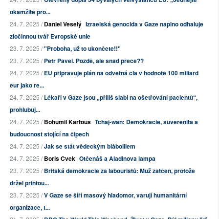
okamžitě pro...
24. 7. 2025 /
Daniel Veselý
Izraelská genocida v Gaze naplno odhaluje
zločinnou tvář Evropské unie
23. 7. 2025 /
"Proboha, už to ukončete!!"
23. 7. 2025 /
Petr Pavel. Pozdě, ale snad přece??
24. 7. 2025 /
EU připravuje plán na odvetná cla v hodnotě 100 miliard
eur jako re...
24. 7. 2025 /
Lékaři v Gaze jsou „příliš slabí na ošetřování pacientů“,
prohlubuj...
24. 7. 2025 /
Bohumil Kartous
Tchaj-wan: Demokracie, suverenita a
budoucnost stojící na čipech
24. 7. 2025 /
Jak se stát vědeckým blábolilem
24. 7. 2025 /
Boris Cvek
Otčenáš a Aladinova lampa
23. 7. 2025 /
Britská demokracie za labouristů: Muž zatčen, protože
držel printou...
23. 7. 2025 /
V Gaze se šíří masový hladomor, varují humanitární
organizace, t...