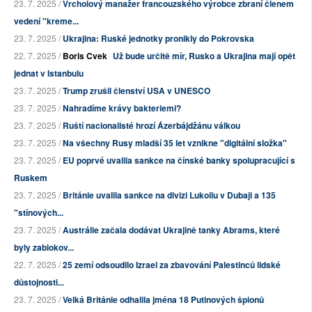
23. 7. 2025 /
Vrcholový manažer francouzského výrobce zbraní členem
vedení "kreme...
23. 7. 2025 /
Ukrajina: Ruské jednotky pronikly do Pokrovska
22. 7. 2025 /
Boris Cvek
Už bude určitě mír, Rusko a Ukrajina mají opět
jednat v Istanbulu
23. 7. 2025 /
Trump zrušil členství USA v UNESCO
23. 7. 2025 /
Nahradíme krávy bakteriemi?
23. 7. 2025 /
Ruští nacionalisté hrozí Ázerbájdžánu válkou
23. 7. 2025 /
Na všechny Rusy mladší 35 let vznikne "digitální složka"
23. 7. 2025 /
EU poprvé uvalila sankce na čínské banky spolupracující s
Ruskem
23. 7. 2025 /
Británie uvalila sankce na divizi Lukoilu v Dubaji a 135
"stínových...
23. 7. 2025 /
Austrálie začala dodávat Ukrajině tanky Abrams, které
byly zablokov...
22. 7. 2025 /
25 zemí odsoudilo Izrael za zbavování Palestinců lidské
důstojnosti...
23. 7. 2025 /
Velká Británie odhalila jména 18 Putinových špionů