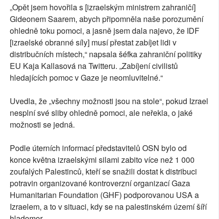
„Opět jsem hovořila s [izraelským ministrem zahraničí]
Gideonem Saarem, abych připomněla naše porozumění
ohledně toku pomoci, a jasně jsem dala najevo, že IDF
[izraelské obranné síly] musí přestat zabíjet lidi v
distribučních místech,“ napsala šéfka zahraniční politiky
EU Kaja Kallasová na Twitteru. „Zabíjení civilistů
hledajících pomoc v Gaze je neomluvitelné.“
Uvedla, že „všechny možnosti jsou na stole“, pokud Izrael
nesplní své sliby ohledně pomoci, ale neřekla, o jaké
možnosti se jedná.
Podle úterních informací představitelů OSN bylo od
konce května izraelskými silami zabito více než 1 000
zoufalých Palestinců, kteří se snažili dostat k distribuci
potravin organizované kontroverzní organizací Gaza
Humanitarian Foundation (GHF) podporovanou USA a
Izraelem, a to v situaci, kdy se na palestinském území šíří
hladomor.