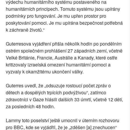
výdechu humanitárního systému postaveného na
humanitárních principech. Tomuto systému jsou upírány
podmínky pro fungování. Je mu upřen prostor pro
poskytování pomoci. Je mu upírána bezpečnost potřebná
k záchraně životů.“
Guterresova vyjádření přišla několik hodin po pondělním
ostrém společném prohlášení 27 západních zemí, včetně
Velké Británie, Francie, Austrálie a Kanady, které ostře
kritizovaly izraelská omezení humanitární pomoci a
vyzvaly k okamžitému ukončení války.
Guterres uvedl, že „odsuzuje rostoucí počet zpráv o
dětech a dospělých trpících podvýživou“, zatímco
zdravotníci v Gaze hlásili dalších 33 úmrtí, včetně 12 dětí,
za posledních 48 hodin.
Lammy toto poselství ještě umocnil v úterním rozhovoru
pro BBC, kde se vyjádřil, že je „zděšen [a] znechucen“