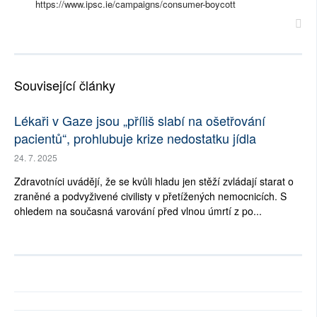
https://www.ipsc.ie/campaigns/consumer-boycott
Související články
Lékaři v Gaze jsou „příliš slabí na ošetřování
pacientů“, prohlubuje krize nedostatku jídla
24. 7. 2025
Zdravotníci uvádějí, že se kvůli hladu jen stěží zvládají starat o
zraněné a podvyživené civilisty v přetížených nemocnicích. S
ohledem na současná varování před vlnou úmrtí z po...