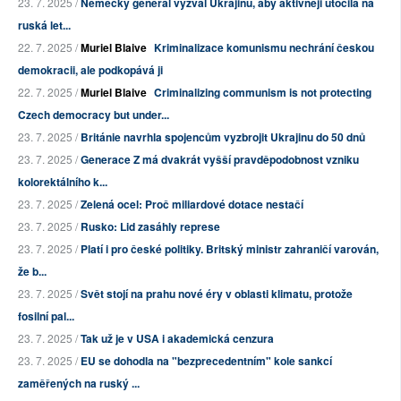
23. 7. 2025 /
Německý generál vyzval Ukrajinu, aby aktivněji útočila na
ruská let...
22. 7. 2025 /
Muriel Blaive
Kriminalizace komunismu nechrání českou
demokracii, ale podkopává ji
22. 7. 2025 /
Muriel Blaive
Criminalizing communism is not protecting
Czech democracy but under...
23. 7. 2025 /
Británie navrhla spojencům vyzbrojit Ukrajinu do 50 dnů
23. 7. 2025 /
Generace Z má dvakrát vyšší pravděpodobnost vzniku
kolorektálního k...
23. 7. 2025 /
Zelená ocel: Proč miliardové dotace nestačí
23. 7. 2025 /
Rusko: Lid zasáhly represe
23. 7. 2025 /
Platí i pro české politiky. Britský ministr zahraničí varován,
že b...
23. 7. 2025 /
Svět stojí na prahu nové éry v oblasti klimatu, protože
fosilní pal...
23. 7. 2025 /
Tak už je v USA i akademická cenzura
23. 7. 2025 /
EU se dohodla na "bezprecedentním" kole sankcí
zaměřených na ruský ...