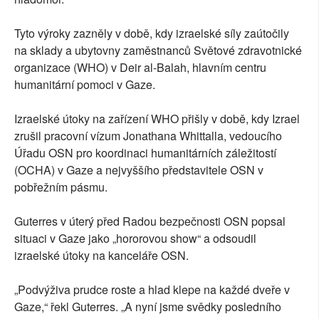
Tyto výroky zazněly v době, kdy izraelské síly zaútočily
na sklady a ubytovny zaměstnanců Světové zdravotnické
organizace (WHO) v Deir al-Balah, hlavním centru
humanitární pomoci v Gaze.
Izraelské útoky na zařízení WHO přišly v době, kdy Izrael
zrušil pracovní vízum Jonathana Whittalla, vedoucího
Úřadu OSN pro koordinaci humanitárních záležitostí
(OCHA) v Gaze a nejvyššího představitele OSN v
pobřežním pásmu.
Guterres v úterý před Radou bezpečnosti OSN popsal
situaci v Gaze jako „hororovou show“ a odsoudil
izraelské útoky na kanceláře OSN.
„Podvýživa prudce roste a hlad klepe na každé dveře v
Gaze,“ řekl Guterres. „A nyní jsme svědky posledního