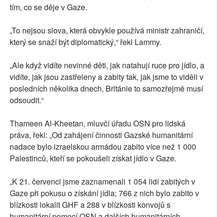
tím, co se děje v Gaze.
„To nejsou slova, která obvykle používá ministr zahraničí,
který se snaží být diplomatický,“ řekl Lammy.
„Ale když vidíte nevinné děti, jak natahují ruce pro jídlo, a
vidíte, jak jsou zastřeleny a zabity tak, jak jsme to viděli v
posledních několika dnech, Británie to samozřejmě musí
odsoudit.“
Thameen Al-Kheetan, mluvčí úřadu OSN pro lidská
práva, řekl: „Od zahájení činnosti Gazské humanitární
nadace bylo izraelskou armádou zabito více než 1 000
Palestinců, kteří se pokoušeli získat jídlo v Gaze.
„K 21. červenci jsme zaznamenali 1 054 lidí zabitých v
Gaze při pokusu o získání jídla; 766 z nich bylo zabito v
blízkosti lokalit GHF a 288 v blízkosti konvojů s
humanitární pomocí OSN a dalších humanitárních