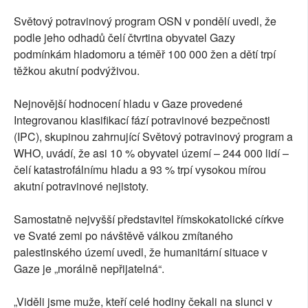
Světový potravinový program OSN v pondělí uvedl, že
podle jeho odhadů čelí čtvrtina obyvatel Gazy
podmínkám hladomoru a téměř 100 000 žen a dětí trpí
těžkou akutní podvýživou.
Nejnovější hodnocení hladu v Gaze provedené
Integrovanou klasifikací fází potravinové bezpečnosti
(IPC), skupinou zahrnující Světový potravinový program a
WHO, uvádí, že asi 10 % obyvatel území – 244 000 lidí –
čelí katastrofálnímu hladu a 93 % trpí vysokou mírou
akutní potravinové nejistoty.
Samostatně nejvyšší představitel římskokatolické církve
ve Svaté zemi po návštěvě válkou zmítaného
palestinského území uvedl, že humanitární situace v
Gaze je „morálně nepřijatelná“.
„Viděli jsme muže, kteří celé hodiny čekali na slunci v