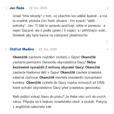
Jan Rada
22. čvc. 2025
1
Izrael "trhá rekordy" v tom, co všechno lze udělat špatně - a má
to snadné, protože čím horší situace - tím snazší "další
pokroky". Jen: Ti lidé to opravdu prožívají, tohle si ponesou - a
nejen Gazané, ale (i podle zpráv) i ti vojáci, a i přihlížející svět...
Dodatek aby byla šance na zobrazení předchozího
Oldřich Maděra
22. čvc. 2025
1
Okamžitě
zastavte vraždění civilistů v Gaze!
Okamžitě
zastavte permantní Genocidu obyvatelstva Gazy!
Nelze
beztrestně vyvraždit 2 miliony obyvatel Gazy!
Okamžitě
zastavte hladomor dětí v Gaze!
Okamžitě
zavřete izraelské
válečné zločince!
Okamžitě
otevřete standardní humanitární
koridory.
Okamžitě
vyšlete do Gazy vojska mírových sil OSN,
které ochrání obyvatelstvo Gazy před izraelskou genocidou.
Naši politici strkají hlavu do písku? Je třeba věci vzít do svých
rukou. Připojte se k bojkotu Izraelského zboží a služeb. Pokyny
v angličtině naleznete zde: