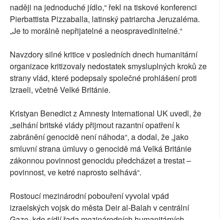
naději na jednoduché jídlo,“ řekl na tiskové konferenci
Pierbattista Pizzaballa, latinský patriarcha Jeruzaléma.
„Je to morálně nepřijatelné a neospravedlnitelné.“
Navzdory silné kritice v posledních dnech humanitární
organizace kritizovaly nedostatek smysluplných kroků ze
strany vlád, které podepsaly společné prohlášení proti
Izraeli, včetně Velké Británie.
Kristyan Benedict z Amnesty International UK uvedl, že
„selhání britské vlády přijmout razantní opatření k
zabránění genocidě není náhoda“, a dodal, že „jako
smluvní strana úmluvy o genocidě má Velká Británie
zákonnou povinnost genocidu předcházet a trestat –
povinnost, ve ketré naprosto selhává“.
Rostoucí mezinárodní pobouření vyvolal vpád
izraelských vojsk do města Deir al-Balah v centrální
Gaze, kde sídlí řada mezinárodních humanitárních