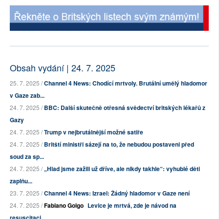
Obsah vydání | 24. 7. 2025
25. 7. 2025 /
Channel 4 News: Chodící mrtvoly. Brutální umělý hladomor
v Gaze zab...
24. 7. 2025 /
BBC: Další skutečně otřesná svědectví britských lékařů z
Gazy
24. 7. 2025 /
Trump v nejbrutálnější možné satiře
24. 7. 2025 /
Britští ministři sázejí na to, že nebudou postaveni před
soud za sp...
24. 7. 2025 /
„Hlad jsme zažili už dříve, ale nikdy takhle“: vyhublé děti
zaplňu...
23. 7. 2025 /
Channel 4 News: Izrael: Žádný hladomor v Gaze není
24. 7. 2025 /
Fabiano Golgo
Levice je mrtvá, zde je návod na
resuscitaci