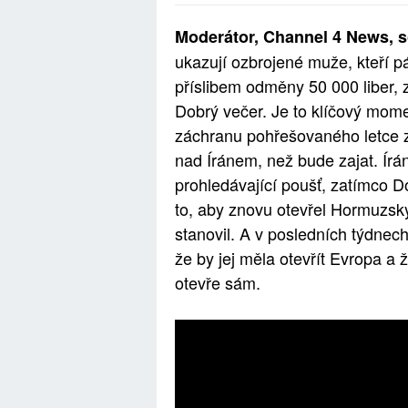
Moderátor, Channel 4 News, s
ukazují ozbrojené muže, kteří p
příslibem odměny 50 000 liber,
Dobrý večer. Je to klíčový mom
záchranu pohřešovaného letce z
nad Íránem, než bude zajat. Ír
prohledávající poušť, zatímco D
to, aby znovu otevřel Hormuzský
stanovil. A v posledních týdnech 
že by jej měla otevřít Evropa a 
otevře sám.