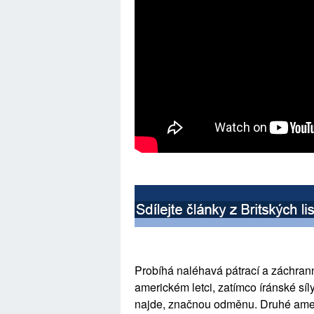
Probíhá naléhavá pátrací a záchra
americkém letci, zatímco íránské síl
najde, značnou odměnu. Druhé ameri