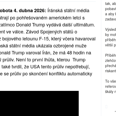
tak, a
pobavi
Íránská státní média
obota 4. dubna 2026:
a aby 
átrají po pohřešovaném americkém letci s
zadava
 zatímco Donald Trump vydává další ultimátum.
Výsled
ent ve válce. Závod Spojených států o
by moh
 bojového letounu F-15, který včera havaroval
příběh
ánská státní média ukázala ozbrojené muže
větší 
onald Trump varoval Írán, že má 48 hodin na
Příběh
 průliv. Není to první lhůta, kterou Trump
zlehčo
také tvrdil, že USA tento průliv nepotřebují,
přechá
riskant
že se průliv po skončení konfliktu automaticky
To vše
refero
škály 