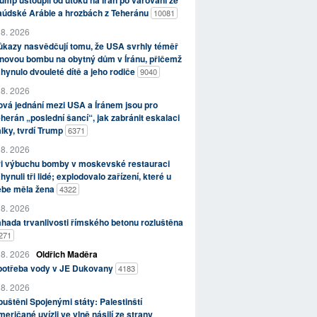
ump ustoupil od útoků na Írán po varování ze
aúdské Arábie a hrozbách z Teheránu
10081
 8. 2026
kazy nasvědčují tomu, že USA svrhly téměř
novou bombu na obytný dům v Íránu, přičemž
hynulo dvouleté dítě a jeho rodiče
9040
 8. 2026
vá jednání mezi USA a Íránem jsou pro
herán „poslední šancí“, jak zabránit eskalaci
lky, tvrdí Trump
6371
 8. 2026
ři výbuchu bomby v moskevské restauraci
hynuli tři lidé; explodovalo zařízení, které u
ebe měla žena
4322
 8. 2026
hada trvanlivosti římského betonu rozluštěna
271
 8. 2026
Oldřich Maděra
potřeba vody v JE Dukovany
4183
 8. 2026
uštěni Spojenými státy: Palestinští
eričané uvízli ve vlně násilí ze strany