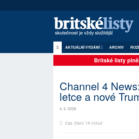
AKTUÁLNÍ VYDÁNÍ
ARCHIV
ROZ
Britské listy plně z
Channel 4 News:
letce a nové Tru
4. 4. 2026
čas čtení 14 minut