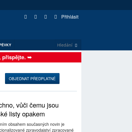
Přihlásit
PĚVKY
ispějte. ➥
OBJEDNAT PŘEDPLATNÉ
hno, vůči čemu jsou
ské listy opakem
ním obsahem současných novin je
ionalizované zpravodajství zpracované