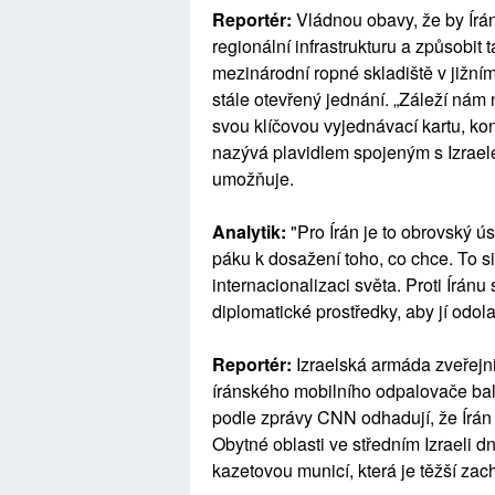
Reportér:
Vládnou obavy, že by Írán
regionální infrastrukturu a způsobit
mezinárodní ropné skladiště v jižním 
stále otevřený jednání. „Záleží nám
svou klíčovou vyjednávací kartu, ko
nazývá plavidlem spojeným s Izrael
umožňuje.
Analytik:
"Pro Írán je to obrovský ú
páku k dosažení toho, co chce. To si 
internacionalizaci světa. Proti Írán
diplomatické prostředky, aby jí odola
Reportér:
Izraelská armáda zveřejni
íránského mobilního odpalovače bal
podle zprávy CNN odhadují, že Írán s
Obytné oblasti ve středním Izraeli d
kazetovou municí, která je těžší zach