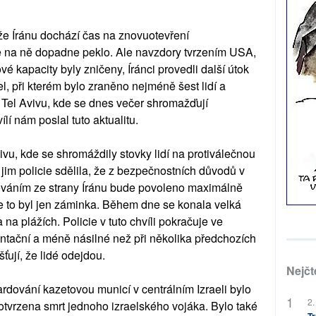
e Íránu dochází čas na znovuotevření
že na ně dopadne peklo. Ale navzdory tvrzením USA,
ové kapacity byly zničeny, Íránci provedli další útok
el, při kterém bylo zraněno nejméně šest lidí a
 Tel Avivu, kde se dnes večer shromažďují
ílí nám poslal tuto aktualitu.
ivu, kde se shromáždily stovky lidí na protiválečnou
jim policie sdělila, že z bezpečnostních důvodů v
ováním ze strany Íránu bude povoleno maximálně
že to byl jen záminka. Během dne se konala velká
a plážích. Policie v tuto chvíli pokračuje ve
ontační a méně násilné než při několika předchozích
išťují, že lidé odejdou.
Nejčt
dování kazetovou municí v centrálním Izraeli bylo
2.
potvrzena smrt jednoho izraelského vojáka. Bylo také