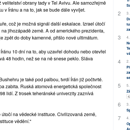
Tr
 velitelství obrany tady v Tel Avivu. Ale samozřejmě
S
 v Íránu a na to, jak se bude dále vyvíjet.
3.
Dů
e, což je možná signál další eskalace. Izrael útočí
tu
za
 na jihozápadě země. A od amerického prezidenta,
je zpět do doby kamenné, přišlo nové ultimátum.
4.
No
Te
 Íránu 10 dní na to, aby uzavřel dohodu nebo otevřel
vá
vá 48 hodin, než se na ně snese peklo. Sláva
2.
P
za
s
Bushehru je také pod palbou, tvrdí Írán již počtvrté.
5.
a zabita. Ruská atomová energetická společnost
Zá
8 lidí. Z trosek teheránské univerzity zaznívá
4
3.
S
 útočí na vědecké instituce. Civilizovaná země,
4.
stituce vědění."
Op
Am