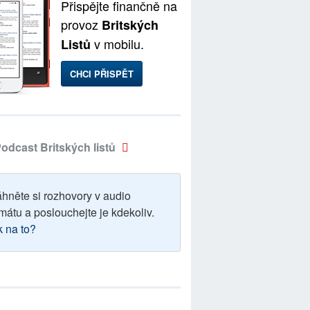
Přispějte finančně na
provoz
Britských
v mobilu.
Listů
CHCI PŘISPĚT
odcast Britských listů
áhněte si rozhovory v audio
mátu a poslouchejte je kdekoliv.
k na to?