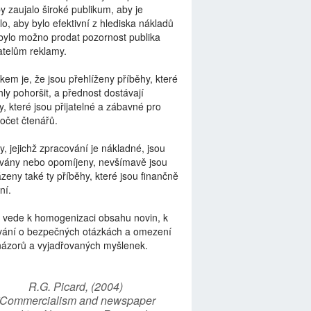
by zaujalo široké publikum, aby je
lo, aby bylo efektivní z hlediska nákladů
bylo možno prodat pozornost publika
telům reklamy.
kem je, že jsou přehlíženy příběhy, které
ly pohoršit, a přednost dostávají
y, které jsou přijatelné a zábavné pro
počet čtenářů.
y, jejichž zpracování je nákladné, jsou
vány nebo opomíjeny, nevšímavě jsou
zeny také ty příběhy, které jsou finančně
ní.
 vede k homogenizaci obsahu novin, k
vání o bezpečných otázkách a omezení
názorů a vyjadřovaných myšlenek.
R.G. Picard, (2004)
“Commercialism and newspaper