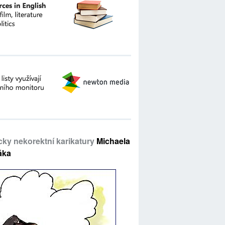
icky nekorektní karikatury
Michaela
áka