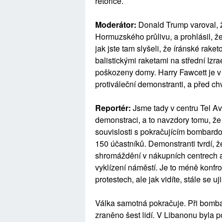
rétorice.
Moderátor:
Donald Trump varoval, ž
Hormuzského průlivu, a prohlásil, 
jak jste tam slyšeli, že íránské raket
balistickými raketami na střední Izra
poškozeny domy. Harry Fawcett je v
protiváleční demonstranti, a před chv
Reportér:
Jsme tady v centru Tel Av
demonstraci, a to navzdory tomu, že 
souvislosti s pokračujícím bombard
150 účastníků. Demonstranti tvrdí, 
shromáždění v nákupních centrech a n
vyklízení náměstí. Je to méně konfr
protestech, ale jak vidíte, stále se uj
Válka samotná pokračuje. Při bombar
zraněno šest lidí. V Libanonu byla 