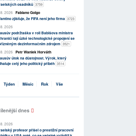
zraelských osadníků
3759
 8. 2026
Fabiano Golgo
fantino zjišťuje, že FIFA není jeho firma
3723
 8. 2026
ausův podržtaška v roli Babišova ministra
hraničí tají úzké technologické propojení se
přízněným dezinformačním zdrojem
3521
 8. 2026
Petr Waniek Horváth
ausův útok na důstojnost. Výrok, který
haluje celý jeho politický příběh
3514
Týden
Měsíc
Rok
Vše
ílenější dnes
 8. 2026
raelský profesor přišel o prestižní pracovní
bídku v USA poté, co se veřejně vyjádřil k