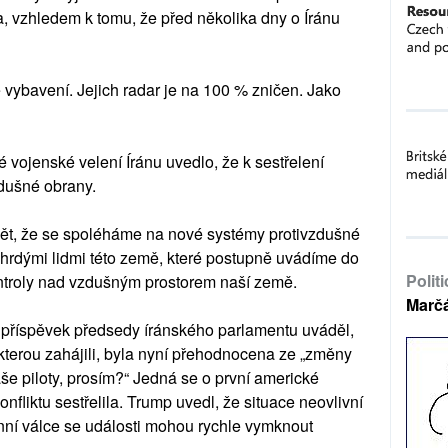
zhledem k tomu, že před několika dny o Íránu
 vybavení. Jejich radar je na 100 % zničen. Jako
 vojenské velení Íránu uvedlo, že k sestřelení
zdušné obrany.
dět, že se spoléháme na nové systémy protivzdušné
 hrdými lidmi této země, které postupně uvádíme do
Polit
ntroly nad vzdušným prostorem naší země.
Marč
 příspěvek předsedy íránského parlamentu uváděl,
, kterou zahájili, byla nyní přehodnocena ze „změny
še piloty, prosím?“ Jedná se o první americké
onfliktu sestřelila. Trump uvedl, že situace neovlivní
denní válce se události mohou rychle vymknout