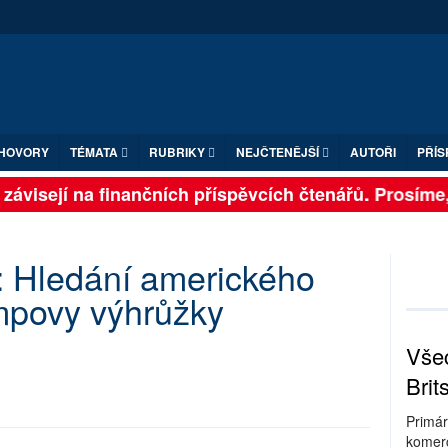
HOVORY
TÉMATA
RUBRIKY
NEJČTENĚJŠÍ
AUTOŘI
PŘÍS
ávisejí na finančních příspěvcích čtenářů. Prosíme, př
 Hledání amerického
mpovy výhrůžky
Všec
Brit
Primár
komerc