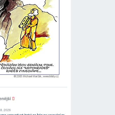
enější
 8. 2026