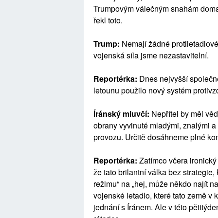
Trumpovým válečným snahám doma, v
řekl toto.
Trump:
Nemají žádné protiletadlové
vojenská síla jsme nezastavitelní.
Reportérka:
Dnes nejvyšší společné
letounu použilo nový systém protiv
Íránský mluvčí:
Nepřítel by měl vě
obrany vyvinuté mladými, znalými a
provozu. Určitě dosáhneme plné ko
Reportérka:
Zatímco včera ironický
že tato brilantní válka bez strategie
režimu“ na „hej, může někdo najít na
vojenské letadlo, které tato země v k
jednání s Íránem. Ale v této pětitý