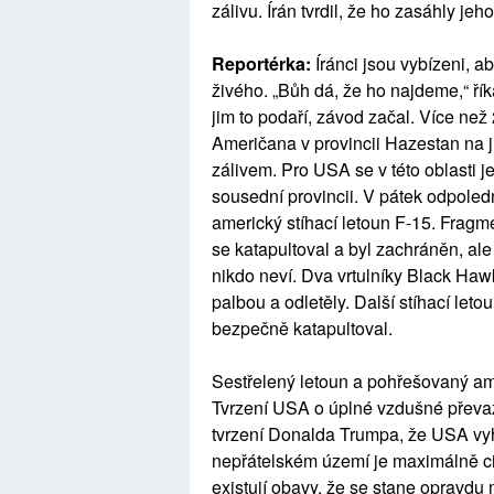
zálivu. Írán tvrdil, že ho zasáhly je
Reportérka:
Íránci jsou vybízeni, 
živého. „Bůh dá, že ho najdeme,“ ř
jim to podaří, závod začal. Více ne
Američana v provincii Hazestan na 
zálivem. Pro USA se v této oblasti j
sousední provincii. V pátek odpoledn
americký stíhací letoun F-15. Fragme
se katapultoval a byl zachráněn, al
nikdo neví. Dva vrtulníky Black Hawk
palbou a odletěly. Další stíhací leto
bezpečně katapultoval.
Sestřelený letoun a pohřešovaný amer
Tvrzení USA o úplné vzdušné převaze
tvrzení Donalda Trumpa, že USA vyhr
nepřátelském území je maximálně cit
existují obavy, že se stane oprav