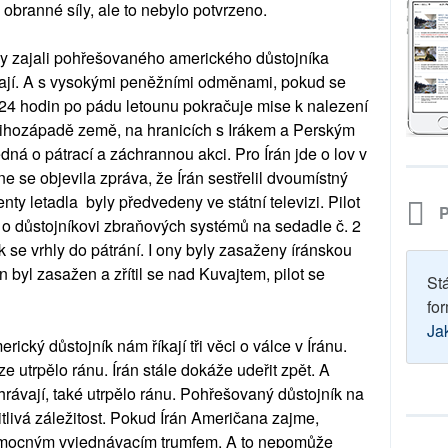
ho obranné síly, ale to nebylo potvrzeno.
aby zajali pohřešovaného amerického důstojníka
íkají. A s vysokými peněžními odměnami, pokud se
ž 24 hodin po pádu letounu pokračuje mise k nalezení
jihozápadě země, na hranicích s Irákem a Perským
edná o pátrací a záchrannou akci. Pro Írán jde o lov v
e se objevila zpráva, že Írán sestřelil dvoumístný
nty letadla byly předvedeny ve státní televizi. Pilot
P
e o důstojníkovi zbraňových systémů na sedadle č. 2
 se vrhly do pátrání. I ony byly zasaženy íránskou
un byl zasažen a zřítil se nad Kuvajtem, pilot se
St
for
Ja
ický důstojník nám říkají tři věci o válce v Íránu.
 utrpělo ránu. Írán stále dokáže udeřit zpět. A
ávají, také utrpělo ránu. Pohřešovaný důstojník na
livá záležitost. Pokud Írán Američana zajme,
du mocným vyjednávacím trumfem. A to nepomůže