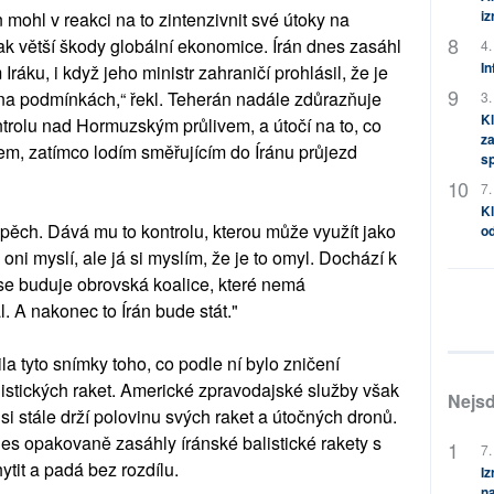
i
 mohl v reakci na to zintenzivnit své útoky na
 tak větší škody globální ekonomice. Írán dnes zasáhl
4.
In
Iráku, i když jeho ministr zahraničí prohlásil, že je
 na podmínkách,“ řekl. Teherán nadále zdůrazňuje
3.
Kl
ntrolu nad Hormuzským průlivem, a útočí na to, co
za
em, zatímco lodím směřujícím do Íránu průjezd
s
7.
Kl
spěch. Dává mu to kontrolu, kterou může využít jako
od
oni myslí, ale já si myslím, že je to omyl. Dochází k
u se buduje obrovská koalice, které nemá
l. A nakonec to Írán bude stát."
la tyto snímky toho, co podle ní bylo zničení
istických raket. Americké zpravodajské služby však
Nejsd
i stále drží polovinu svých raket a útočných dronů.
nes opakovaně zasáhly íránské balistické rakety s
7.
ytit a padá bez rozdílu.
Iz
na