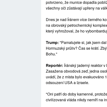
potvrzeno, že munice dopadla poblíž
všechny oči zůstávají upřeny na válku
Dnes je nad Íránem více černého kouř
na obrovský petrochemický komplex
který vyhrožoval, že ho vybombardu
Trump:
"Pamatujete si, jak jsem dal
Hormuzský průliv? Čas se krátí. Zbý
Bohu."
Reportér:
Íránský jaderný reaktor v 
Zasažena obvodová zeď, jedna osob
uvádí, že z místa bylo evakuováno 19
odsouzení USA a Izraele.
"Oni patří do doby kamenné, protože
civilizovaná vláda nikdy nemíří na in