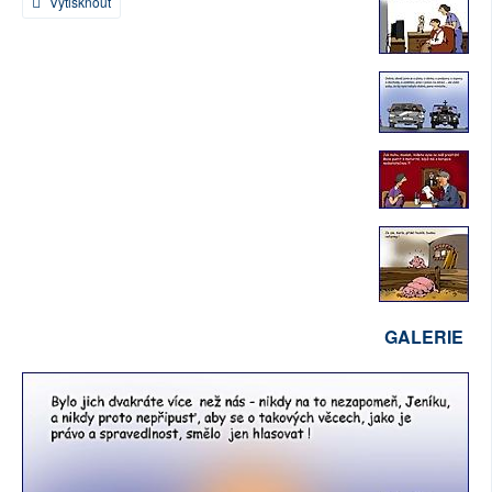
Vytisknout
SOCIÁLNÍ SÍTĚ
RUBRIKY
PLNÁ VERZE STRÁNEK
GALERIE