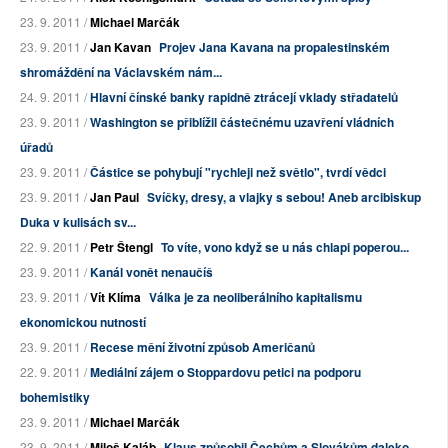
23. 9. 2011 /
Michael Marčák
23. 9. 2011 /
Jan Kavan
Projev Jana Kavana na propalestinském
shromáždění na Václavském nám...
24. 9. 2011 /
Hlavní čínské banky rapidně ztrácejí vklady střadatelů
23. 9. 2011 /
Washington se přiblížil částečnému uzavření vládních
úřadů
23. 9. 2011 /
Částice se pohybují "rychleji než světlo", tvrdí vědci
23. 9. 2011 /
Jan Paul
Svíčky, dresy, a vlajky s sebou! Aneb arcibiskup
Duka v kulisách sv...
22. 9. 2011 /
Petr Štengl
To víte, vono když se u nás chlapi poperou...
23. 9. 2011 /
Kanál vonět nenaučíš
23. 9. 2011 /
Vít Klíma
Válka je za neoliberálního kapitalismu
ekonomickou nutností
23. 9. 2011 /
Recese mění životní způsob Američanů
22. 9. 2011 /
Mediální zájem o Stoppardovu petici na podporu
bohemistiky
23. 9. 2011 /
Michael Marčák
23. 9. 2011 /
Miloš Kaláb
Klaus způsobil Čechům a Slovákům daleko