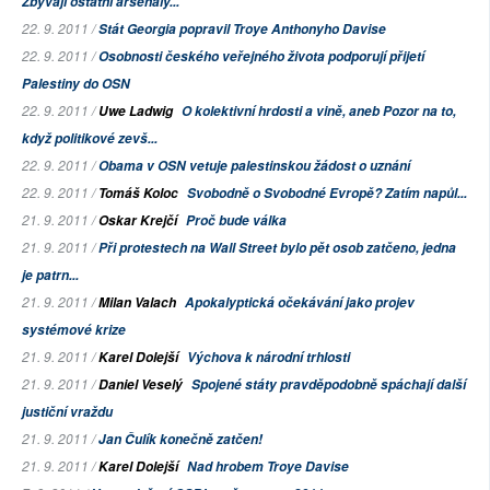
Zbývají ostatní arsenály...
22. 9. 2011 /
Stát Georgia popravil Troye Anthonyho Davise
22. 9. 2011 /
Osobnosti českého veřejného života podporují přijetí
Palestiny do OSN
22. 9. 2011 /
Uwe Ladwig
O kolektivní hrdosti a vině, aneb Pozor na to,
když politikové zevš...
22. 9. 2011 /
Obama v OSN vetuje palestinskou žádost o uznání
22. 9. 2011 /
Tomáš Koloc
Svobodně o Svobodné Evropě? Zatím napůl...
21. 9. 2011 /
Oskar Krejčí
Proč bude válka
21. 9. 2011 /
Při protestech na Wall Street bylo pět osob zatčeno, jedna
je patrn...
21. 9. 2011 /
Milan Valach
Apokalyptická očekávání jako projev
systémové krize
21. 9. 2011 /
Karel Dolejší
Výchova k národní trhlosti
21. 9. 2011 /
Daniel Veselý
Spojené státy pravděpodobně spáchají další
justiční vraždu
21. 9. 2011 /
Jan Čulík konečně zatčen!
21. 9. 2011 /
Karel Dolejší
Nad hrobem Troye Davise