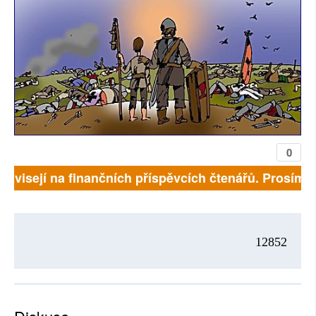
0
 závisejí na finančních příspěvcích čtenářů. Prosíme, 
12852