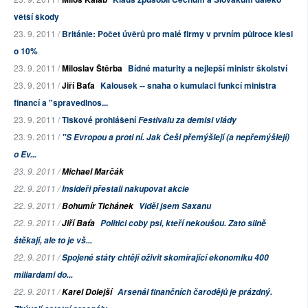
větší škody
23. 9. 2011 /
Británie: Počet úvěrů pro malé firmy v prvním půlroce klesl
o 10%
23. 9. 2011 /
Miloslav Štěrba
Bídné maturity a nejlepší ministr školství
23. 9. 2011 /
Jiří Baťa
Kalousek -- snaha o kumulaci funkcí ministra
financí a "spravedlnos...
23. 9. 2011 /
Tiskové prohlášení
Festivalu za demisi vlády
23. 9. 2011 /
"S Evropou a proti ní. Jak Češi přemýšlejí (a nepřemýšlejí)
o Ev...
23. 9. 2011 /
Michael Marčák
22. 9. 2011 /
Insideři přestali nakupovat akcie
22. 9. 2011 /
Bohumír Tichánek
Viděl jsem Saxanu
22. 9. 2011 /
Jiří Baťa
Politici coby psi, kteří nekoušou. Zato silně
štěkají, ale to je vš...
22. 9. 2011 /
Spojené státy chtějí oživit skomírající ekonomiku 400
miliardami do...
22. 9. 2011 /
Karel Dolejší
Arsenál finančních čarodějů je prázdný.