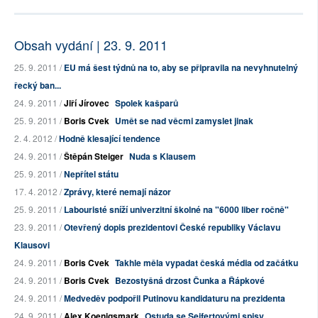
Obsah vydání | 23. 9. 2011
25. 9. 2011 /
EU má šest týdnů na to, aby se připravila na nevyhnutelný
řecký ban...
24. 9. 2011 /
Jiří Jírovec
Spolek kašparů
25. 9. 2011 /
Boris Cvek
Umět se nad věcmi zamyslet jinak
2. 4. 2012 /
Hodně klesající tendence
24. 9. 2011 /
Štěpán Steiger
Nuda s Klausem
25. 9. 2011 /
Nepřítel státu
17. 4. 2012 /
Zprávy, které nemají názor
25. 9. 2011 /
Labouristé sníží univerzitní školné na "6000 liber ročně"
23. 9. 2011 /
Otevřený dopis prezidentovi České republiky Václavu
Klausovi
24. 9. 2011 /
Boris Cvek
Takhle měla vypadat česká média od začátku
24. 9. 2011 /
Boris Cvek
Bezostyšná drzost Čunka a Řápkové
24. 9. 2011 /
Medveděv podpořil Putinovu kandidaturu na prezidenta
24. 9. 2011 /
Alex Koenigsmark
Ostuda se Seifertovými spisy