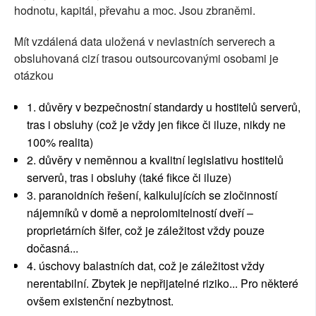
hodnotu, kapitál, převahu a moc. Jsou zbraněmi.
Mít vzdálená data uložená v nevlastních serverech a
obsluhovaná cizí trasou outsourcovanými osobami je
otázkou
1. důvěry v bezpečnostní standardy u hostitelů serverů,
tras i obsluhy (což je vždy jen fikce či iluze, nikdy ne
100% realita)
2. důvěry v neměnnou a kvalitní legislativu hostitelů
serverů, tras i obsluhy (také fikce či iluze)
3. paranoidních řešení, kalkulujících se zločinností
nájemníků v domě a neprolomitelností dveří –
proprietárních šifer, což je záležitost vždy pouze
dočasná...
4. úschovy balastních dat, což je záležitost vždy
nerentabilní. Zbytek je nepřijatelné riziko... Pro některé
ovšem existenční nezbytnost.