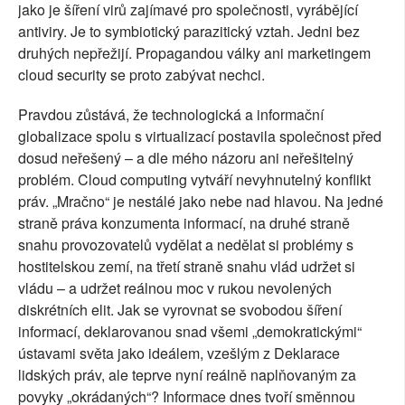
jako je šíření virů zajímavé pro společnosti, vyrábějící
antiviry. Je to symbiotický parazitický vztah. Jedni bez
druhých nepřežijí. Propagandou války ani marketingem
cloud security se proto zabývat nechci.
Pravdou zůstává, že technologická a informační
globalizace spolu s virtualizací postavila společnost před
dosud neřešený – a dle mého názoru ani neřešitelný
problém. Cloud computing vytváří nevyhnutelný konflikt
práv. „Mračno“ je nestálé jako nebe nad hlavou. Na jedné
straně práva konzumenta informací, na druhé straně
snahu provozovatelů vydělat a nedělat si problémy s
hostitelskou zemí, na třetí straně snahu vlád udržet si
vládu – a udržet reálnou moc v rukou nevolených
diskrétních elit. Jak se vyrovnat se svobodou šíření
informací, deklarovanou snad všemi „demokratickými“
ústavami světa jako ideálem, vzešlým z Deklarace
lidských práv, ale teprve nyní reálně naplňovaným za
povyky „okrádaných“? Informace dnes tvoří směnnou