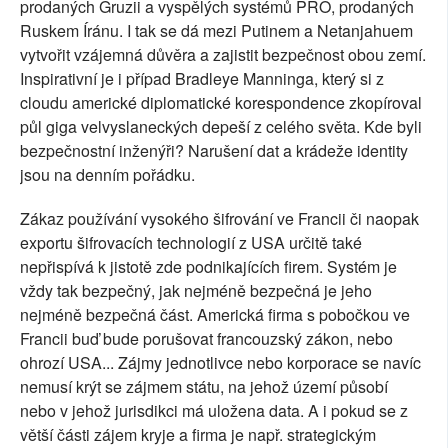
prodaných Gruzii a vyspělých systémů PRO, prodaných
Ruskem Íránu. I tak se dá mezi Putinem a Netanjahuem
vytvořit vzájemná důvěra a zajistit bezpečnost obou zemí.
Inspirativní je i případ Bradleye Manninga, který si z
cloudu americké diplomatické korespondence zkopíroval
půl giga velvyslaneckých depeší z celého světa. Kde byli
bezpečnostní inženýři? Narušení dat a krádeže identity
jsou na denním pořádku.
Zákaz používání vysokého šifrování ve Francii či naopak
exportu šifrovacích technologií z USA určitě také
nepřispívá k jistotě zde podnikajících firem. Systém je
vždy tak bezpečný, jak nejméně bezpečná je jeho
nejméně bezpečná část. Americká firma s pobočkou ve
Francii buď bude porušovat francouzský zákon, nebo
ohrozí USA... Zájmy jednotlivce nebo korporace se navíc
nemusí krýt se zájmem státu, na jehož území působí
nebo v jehož jurisdikci má uložena data. A i pokud se z
větší části zájem kryje a firma je např. strategickým