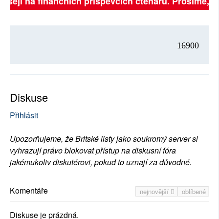
visejí na finančních příspěvcích čtenářů. Prosíme, při
16900
Diskuse
Přihlásit
Upozorňujeme, že Britské listy jako soukromý server si
vyhrazují právo blokovat přístup na diskusní fóra
jakémukoliv diskutérovi, pokud to uznají za důvodné.
Komentáře
nejnovější
oblíbené
Diskuse je prázdná.