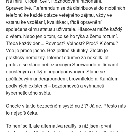
Na míru. Global SAP. Rozhodování racionální.
Spravedlivé. Referendum se dá distribuovat do mobilních
telefonů ke každé otázce veřejného zájmu, vždy ve
vztahu ke vzdělání, kvalifikaci, třídě oprávnění,
společenskému statusu uživatele. Hlasovat může každý
o všem. Nebo jen o tom, co se ho týká a čemu rozumí.
Třeba každý den... Rovnost? Volnost? Proč? K čemu?
Vše je přece jasné. Bez jediné skulinky. Zločin je
prakticky nemožný. Internet odumře za několik let,
protože se stane nebezpečným Sherwoodem, firmami
opuštěným a nikým nepodporovaným. Stane se
počítačovým undergroundem, brownfieldem. Kanálem
podivných existencí – bezdomovců a vyhnanců
kybernetického světa.
Chcete v takto bezpečném systému žít? Já ne. Přesto nás
to nejspíš čeká.
To není scifi, ale alternativa reality, s níž jsem první