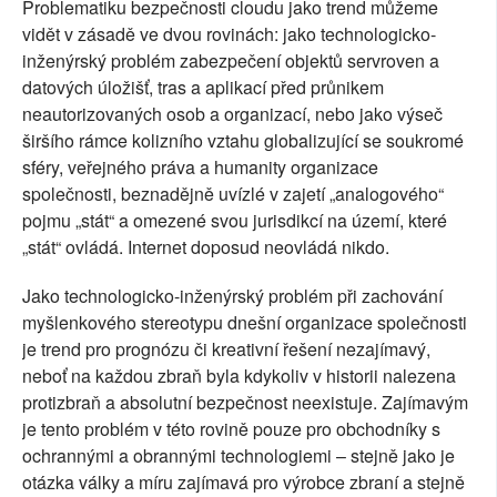
Problematiku bezpečnosti cloudu jako trend můžeme
vidět v zásadě ve dvou rovinách: jako technologicko-
inženýrský problém zabezpečení objektů servroven a
datových úložišť, tras a aplikací před průnikem
neautorizovaných osob a organizací, nebo jako výseč
širšího rámce kolizního vztahu globalizující se soukromé
sféry, veřejného práva a humanity organizace
společnosti, beznadějně uvízlé v zajetí „analogového“
pojmu „stát“ a omezené svou jurisdikcí na území, které
„stát“ ovládá. Internet doposud neovládá nikdo.
Jako technologicko-inženýrský problém při zachování
myšlenkového stereotypu dnešní organizace společnosti
je trend pro prognózu či kreativní řešení nezajímavý,
neboť na každou zbraň byla kdykoliv v historii nalezena
protizbraň a absolutní bezpečnost neexistuje. Zajímavým
je tento problém v této rovině pouze pro obchodníky s
ochrannými a obrannými technologiemi – stejně jako je
otázka války a míru zajímavá pro výrobce zbraní a stejně