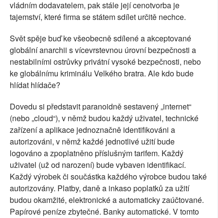
vládním dodavatelem, pak stále její cenotvorba je
tajemství, které firma se státem sdílet určitě nechce.
Svět spěje buď ke všeobecně sdílené a akceptované
globální anarchii s vícevrstevnou úrovní bezpečnosti a
nestabilními ostrůvky privátní vysoké bezpečnosti, nebo
ke globálnímu kriminálu Velkého bratra. Ale kdo bude
hlídat hlídače?
Dovedu si představit paranoidně sestavený „internet“
(nebo „cloud“), v němž budou každý uživatel, technické
zařízení a aplikace jednoznačně identifikováni a
autorizováni, v němž každé jednotlivé užití bude
logováno a zpoplatněno příslušným tarifem. Každý
uživatel (už od narození) bude vybaven identifikací.
Každý výrobek či součástka každého výrobce budou také
autorizovány. Platby, daně a inkaso poplatků za užití
budou okamžité, elektronické a automaticky zaúčtované.
Papírové peníze zbytečné. Banky automatické. V tomto