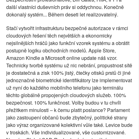
další vlastníci duševních práv si oddychnou. Konečně
dokonalý systém... Během deseti let realizovatelný.
Stačí vytvořit infrastrukturu bezpečné autorizace v rámci
cloudových řešení těch největších a ekonomicky
nejsilnějších hráčů jako funkční vzorek systému a obrátit
postupně logiku obchodních modelů. Apple Store,
Amazon Kindle a Microsoft online update náš vzor.
Technicky tvorbě systému už nic nebrání, propustnost sítě
je dostatečná a zisk 100% jistý, čtečky otisků prstů či jiné
jednoznačné biometrické identifikátory lze implementovat
už nyní do každého mobilního telefonu jako terminálu
těchto globálně propojených cloudových služeb. 100%
bezpečnost. 100% funkčnost. Volby budou v tu chvíli
přežitkem minulosti – k čemu platit poslance? Parlament
jako zastoupení občanů bude zbytečný, politické strany
jako výraz organizované kolektivní vůle také. Levice bude
v troskách. Vše individualizované, vše customizované.