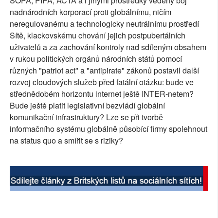
SOPA, PIPA, ACTA a i jinými prostředky vedený boj
nadnárodních korporací proti globálnímu, ničím
SOCIÁLNÍ SÍTĚ
neregulovanému a technologicky neutrálnímu prostředí
RUBRIKY
Sítě, klackovskému chování jejich postpubertálních
uživatelů a za zachování kontroly nad sdíleným obsahem
PLNÁ VERZE STRÁNEK
v rukou politických orgánů národních států pomocí
různých "patriot act" a "antipirate" zákonů postavil další
rozvoj cloudových služeb před fatální otázku: bude ve
střednědobém horizontu internet ještě INTER-netem?
Bude ještě platit legislativní bezvládí globální
komunikační infrastruktury? Lze se při tvorbě
informačního systému globálně působící firmy spolehnout
na status quo a smířit se s riziky?