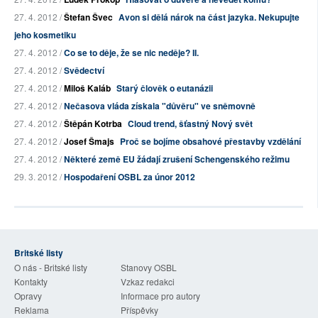
27. 4. 2012 /
Štefan Švec
Avon si dělá nárok na část jazyka. Nekupujte
jeho kosmetiku
27. 4. 2012 /
Co se to děje, že se nic neděje? II.
27. 4. 2012 /
Svědectví
27. 4. 2012 /
Miloš Kaláb
Starý člověk o eutanázii
27. 4. 2012 /
Nečasova vláda získala "důvěru" ve sněmovně
27. 4. 2012 /
Štěpán Kotrba
Cloud trend, šťastný Nový svět
27. 4. 2012 /
Josef Šmajs
Proč se bojíme obsahové přestavby vzdělání
27. 4. 2012 /
Některé země EU žádají zrušení Schengenského režimu
29. 3. 2012 /
Hospodaření OSBL za únor 2012
Britské listy
O nás - Britské listy
Stanovy OSBL
Kontakty
Vzkaz redakci
Opravy
Informace pro autory
Reklama
Příspěvky