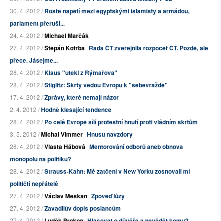
30. 4. 2012 /
Roste napětí mezi egyptskými islamisty a armádou,
parlament přeruši...
24. 4. 2012 /
Michael Marčák
27. 4. 2012 /
Štěpán Kotrba
Rada ČT zveřejnila rozpočet ČT. Pozdě, ale
přece. Jásejme...
28. 4. 2012 /
Klaus "utekl z Rýmařova"
28. 4. 2012 /
Stiglitz: Škrty vedou Evropu k "sebevraždě"
17. 4. 2012 /
Zprávy, které nemají názor
2. 4. 2012 /
Hodně klesající tendence
28. 4. 2012 /
Po celé Evropě sílí protestní hnutí proti vládním škrtům
3. 5. 2012 /
Michal Vimmer
Hnusu navzdory
28. 4. 2012 /
Vlasta Hábová
Mentorování odborů aneb obnova
monopolu na politiku?
28. 4. 2012 /
Strauss-Kahn: Mé zatčení v New Yorku zosnovali mí
političtí nepřátelé
27. 4. 2012 /
Václav Meškan
Zpověď lůzy
27. 4. 2012 /
Zavadilův dopis poslancům
27. 4. 2012 /
Luděk Prokop
Hlasovat o důvěře a nevědět komu?