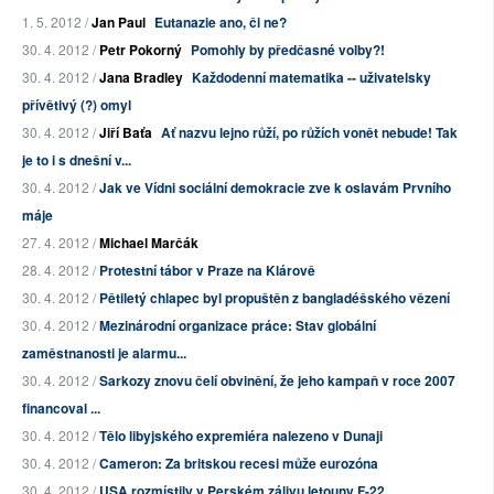
1. 5. 2012 /
Jan Paul
Eutanazie ano, či ne?
30. 4. 2012 /
Petr Pokorný
Pomohly by předčasné volby?!
30. 4. 2012 /
Jana Bradley
Každodenní matematika -- uživatelsky
přívětivý (?) omyl
30. 4. 2012 /
Jiří Baťa
Ať nazvu lejno růží, po růžích vonět nebude! Tak
je to i s dnešní v...
30. 4. 2012 /
Jak ve Vídni sociální demokracie zve k oslavám Prvního
máje
27. 4. 2012 /
Michael Marčák
28. 4. 2012 /
Protestní tábor v Praze na Klárově
30. 4. 2012 /
Pětiletý chlapec byl propuštěn z bangladéšského vězení
30. 4. 2012 /
Mezinárodní organizace práce: Stav globální
zaměstnanosti je alarmu...
30. 4. 2012 /
Sarkozy znovu čelí obvinění, že jeho kampaň v roce 2007
financoval ...
30. 4. 2012 /
Tělo libyjského expremiéra nalezeno v Dunaji
30. 4. 2012 /
Cameron: Za britskou recesi může eurozóna
30. 4. 2012 /
USA rozmístily v Perském zálivu letouny F-22