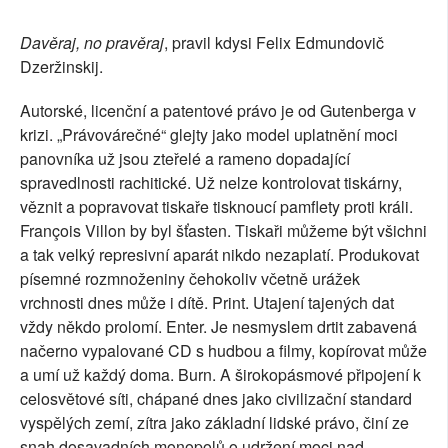
Davěraj, no pravěraj
, pravil kdysi Felix Edmundovič
Dzeržinskij.
Autorské, licenční a patentové právo je od Gutenberga v
krizi. „Právovárečné“ glejty jako model uplatnění moci
panovníka už jsou zteřelé a rameno dopadající
spravedlnosti rachitické. Už nelze kontrolovat tiskárny,
věznit a popravovat tiskaře tisknoucí pamflety proti králi.
François Villon by byl šťasten. Tiskaři můžeme být všichni
a tak velký represivní aparát nikdo nezaplatí. Produkovat
písemné rozmnoženiny čehokoliv včetně urážek
vrchnosti dnes může i dítě. Print. Utajení tajených dat
vždy někdo prolomí. Enter. Je nesmyslem drtit zabavená
načerno vypalované CD s hudbou a filmy, kopírovat může
a umí už každý doma. Burn. A širokopásmové připojení k
celosvětové síti, chápané dnes jako civilizační standard
vyspělých zemí, zítra jako základní lidské právo, činí ze
snah dosavadních monopolů o udržení moci nad