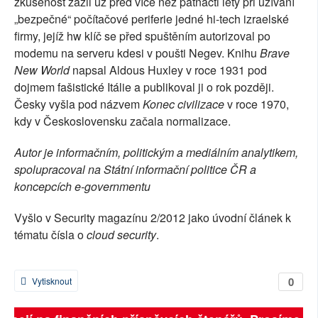
zkušenost zažil už před více než patnácti lety při užívání
„bezpečné“ počítačové periferie jedné hi-tech izraelské
firmy, jejíž hw klíč se před spuštěním autorizoval po
modemu na serveru kdesi v poušti Negev. Knihu
Brave
New World
napsal Aldous Huxley v roce 1931 pod
dojmem fašistické Itálie a publikoval ji o rok později.
Česky vyšla pod názvem
Konec civilizace
v roce 1970,
kdy v Československu začala normalizace.
Autor je informačním, politickým a mediálním analytikem,
spolupracoval na Státní informační politice ČR a
koncepcích e-governmentu
Vyšlo v Security magazínu 2/2012 jako úvodní článek k
tématu čísla o
cloud security
.
0
Vytisknout