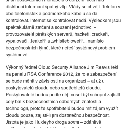
distribucí informací špatný vtip. Vlády se chvějí. Telefon v
obě telefonistek a podmořského kabelu se dal
kontrolovat. Internet se kontrolovat nedá. Výsledkem jsou
spektakulárně zatčení a souzení jednotlivci –
provozovatelé pirátských serverů, hackeři, crackeři,
vypalovači, „leakeři“ a „whistlebloweři“... namísto
bezpečnostních týmů, které neřeší systémový problém
systémově.
Výkonný ředitel Cloud Security Alliance Jim Reavis řekl
na panelu RSA Conference 2012, že role zabezpečení
se bude měnit v závislosti na organizaci – ať už u
poskytovatelů cloudu nebo spotřebitelů cloudu.
Poskytovatelé budou podle něj muset být schopni zajistit
celý balík bezpečnostních odborných znalostí a
technologií, protože spotřebitelé budou mít zájem využít
cloudu pouze, zajistí-li jim dostatečnou bezpečnost.
Jistota je jako Huxleyho droga
soma
– zdánlivě