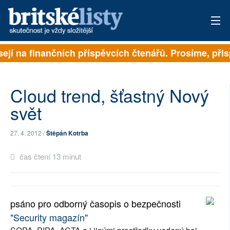
ejí na finančních příspěvcích čtenářů. Prosíme, přispě
PŘIHLÁSIT
AKTUÁLNÍ VYDÁNÍ
Cloud trend, šťastný Nový
ARCHIV
svět
ROZHOVORY
27. 4. 2012 /
Štěpán Kotrba
TÉMATA
čas čtení 13 minut
NEJČTENĚJŠÍ ZA 7 DNÍ
AUTOŘI
psáno pro odborný časopis o bezpečnosti
"Security magazín"
PŘÍSPĚVKY NA PROVOZ