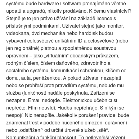
systému bude hardware i software pronajímáno včetně
updatů a upgradů, nikoliv prodáváno. K čemu vlastnictví?
Stejně je to jen právo užívání na základě licence s
příslušnými podmínkami. Uživatel stejně jako monitor,
videokarta, dvd mechanika nebo harddisk budou
vybaveni celosvětově unikátním ID a celosvětově (nebo
jen regionálně) platnou a zpoplatněnou soustavou
oprávnění – jako „virtuálním“ občanským průkazem,
rodným číslem, číslem daňového, zdravotního a
sociálního systému, komunikační schránkou, klíčem od
domu, auta, peněženkou. A pokud uživatel nezaplatí
nebo se prohřeší proti pravidlům systému, nebude mu
služba (funkčnost) nadále poskytnuta. Zařízení se
nezapne. Email nedojde. Elektronickou učebnici si
nepřečte. Film neuvidí. Hudbu nepřehraje. S nikým se
nespojí. Nic nenapíše. Jakékoliv porušení pravidel bude
znamenat trest v podobě nuceného omezení oprávnění
nebo „odstřižení“ od určité úrovně služeb „sítě“.
Komunikační a funkční blackout. To nejlevnější vězení.