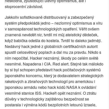
neškodná, způsobující úlevný optimismus, ale i
stoprocentní závislost.
Jakkoliv sofistikovaně distribuovaný a zabezpečený
systém předpokládá jedno – nezlomný optimismus a víru
v samospásnost technologických opatření. Věřit ovšem
znamená
nevědět nic
, tvrdil mi můj ateistický dědeček,
když babička odešla do kostela. Tvrdil to daleko jadrněji.
Nedávný hack jedné z globálních certifikačních autorit
spustil celosvětový poplach a dal mu za pravdu. Nikdo s
ním nepočítal. Hacker neznámý, škody po celém světě
nesmírné. Napadena i CIA. Red alert. Stejně tak málokdo
by si byl schopen představit hack počítačových systémů
japonského koncernu, který je dodavatelem strategických
raketových a zbraňových technologií pro americkou i
japonskou armádu nebo hack kódů NASA k ovládání
vesmírné stanice ISS. Hackeři opět neznámí. O ztrátu
důvěry v technologicky zajištěnou bezpečnost se
postarala i výměna kódů bezpilotních letounů Izraele,