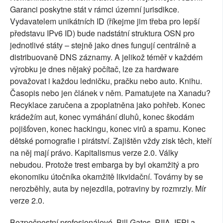
Garanci poskytne stát v rámci územní jurisdikce.
Vydavatelem unikátních ID (říkejme jim třeba pro lepší
představu IPv6 ID) bude nadstátní struktura OSN pro
jednotlivé státy – stejně jako dnes fungují centrálně a
distribuovaně DNS záznamy. A jelikož téměř v každém
výrobku je dnes nějaký počítač, lze za hardware
považovat i každou ledničku, pračku nebo auto. Knihu.
Časopis nebo jen článek v něm. Pamatujete na Xanadu?
Recyklace zaručena a zpoplatněna jako pohřeb. Konec
krádežím aut, konec vymáhání dluhů, konec škodám
pojišťoven, konec hackingu, konec virů a spamu. Konec
dětské pornografie i pirátství. Zajištěn vždy zisk těch, kteří
na něj mají právo. Kapitalismus verze 2.0. Války
nebudou. Protože trest embarga by byl okamžitý a pro
ekonomiku útočníka okamžitě likvidační. Továrny by se
nerozběhly, auta by nejezdila, potraviny by rozmrzly. Mír
verze 2.0.
Bezpečnostní profesionálové, Bill Gates, RIIA, IFPI a