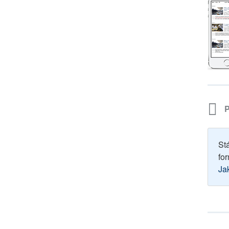
P
St
for
Ja