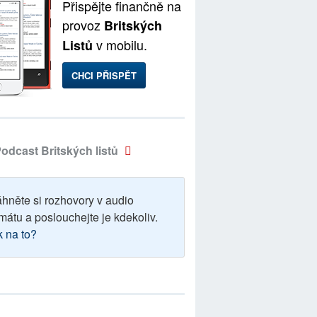
Přispějte finančně na
provoz
Britských
v mobilu.
Listů
CHCI PŘISPĚT
odcast Britských listů
áhněte si rozhovory v audio
mátu a poslouchejte je kdekoliv.
k na to?