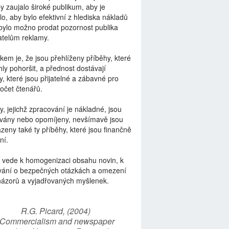
by zaujalo široké publikum, aby je
lo, aby bylo efektivní z hlediska nákladů
bylo možno prodat pozornost publika
telům reklamy.
kem je, že jsou přehlíženy příběhy, které
ly pohoršit, a přednost dostávají
y, které jsou přijatelné a zábavné pro
počet čtenářů.
y, jejichž zpracování je nákladné, jsou
vány nebo opomíjeny, nevšímavě jsou
zeny také ty příběhy, které jsou finančně
ní.
 vede k homogenizaci obsahu novin, k
vání o bezpečných otázkách a omezení
názorů a vyjadřovaných myšlenek.
R.G. Picard, (2004)
“Commercialism and newspaper