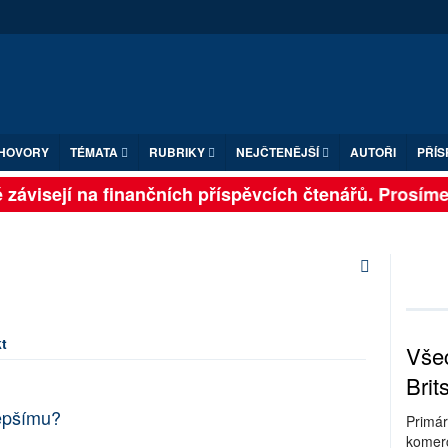
HOVORY
TÉMATA
RUBRIKY
NEJČTENĚJŠÍ
AUTOŘI
PŘÍS
závisejí na finančních příspěvcích čtenářů. Prosíme, 
t
Všec
Brit
lepšímu?
Primár
komerc