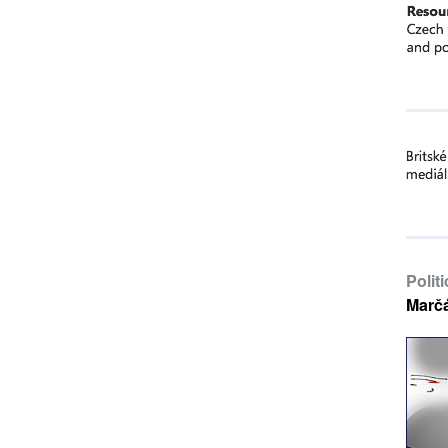
Polit
Marč