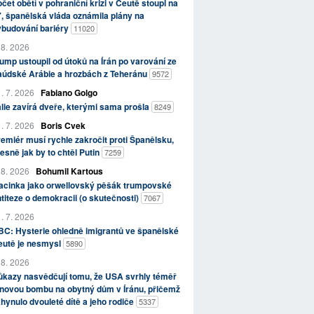
čet obětí v pohraniční krizi v Ceutě stoupl na
, španělská vláda oznámila plány na
ybudování bariéry
11020
 8. 2026
ump ustoupil od útoků na Írán po varování ze
aúdské Arábie a hrozbách z Teheránu
9572
. 7. 2026
Fabiano Golgo
álie zavírá dveře, kterými sama prošla
8249
. 7. 2026
Boris Cvek
emiér musí rychle zakročit proti Španělsku,
esně jak by to chtěl Putin
7259
 8. 2026
Bohumil Kartous
acinka jako orwellovský pěšák trumpovské
titeze o demokracii (o skutečnosti)
7067
. 7. 2026
C: Hysterie ohledně imigrantů ve španělské
eutě je nesmysl
5890
 8. 2026
kazy nasvědčují tomu, že USA svrhly téměř
novou bombu na obytný dům v Íránu, přičemž
hynulo dvouleté dítě a jeho rodiče
5337