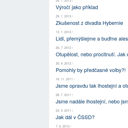
24. 7. 2013 /
Výročí jako příklad
29. 1. 2013 /
Zkušenost z divadla Hybernie
13. 1. 2013 /
Lidi, přemýšlejme a buďme ale
26. 7. 2012 /
Otupělost, nebo procitnutí. Jak 
30. 4. 2012 /
Pomohly by předčasné volby?!
16. 11. 2011 /
Jsme opravdu tak lhostejní a ot
28. 7. 2011 /
Jsme nadále lhostejní, nebo jsm
23. 5. 2011 /
Jak dál v ČSSD?
7. 6. 2010 /