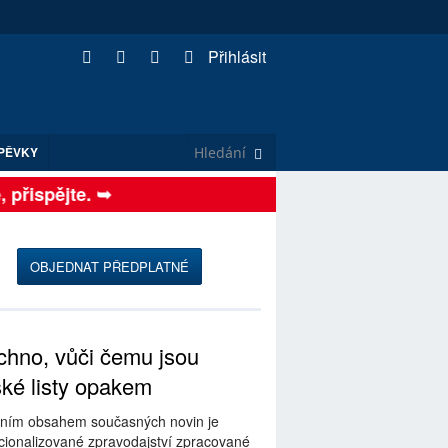
Přihlásit
PĚVKY
přispějte. ➥
OBJEDNAT PŘEDPLATNÉ
hno, vůči čemu jsou
ské listy opakem
ním obsahem současných novin je
ionalizované zpravodajství zpracované