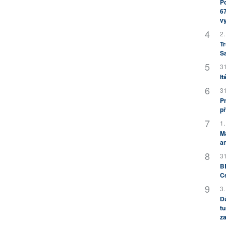
Po
67
v
2.
Tr
S
31
It
31
Pr
př
1.
M
an
31
BB
C
3.
Dů
tu
za