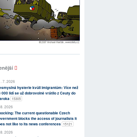
enější
. 7. 2026
smyslná hysterie kvůli imigrantům: Více než
 000 lidí se už dobrovolně vrátilo z Ceuty do
aroka
15305
 8. 2026
ocking: The current questionable Czech
vernment blocks the access of journalists it
es not like to its news conferences
15121
 8. 2026