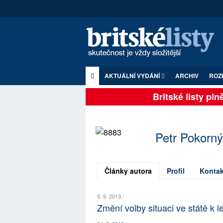
AKTUÁLNÍ VYDÁNÍ
ARCHIV
ROZ
Britské listy plně 
Petr Pokorný
Články autora
Profil
Kontak
5. 9. 2013 /
Změní volby situaci ve státě k 