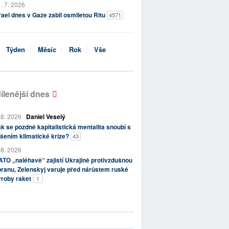
. 7. 2026
rael dnes v Gaze zabil osmiletou Ritu
4571
Týden
Měsíc
Rok
Vše
ílenější dnes
 8. 2026
Daniel Veselý
k se pozdně kapitalistická mentalita snoubí s
šením klimatické krize?
43
 8. 2026
TO „naléhavě“ zajistí Ukrajině protivzdušnou
ranu, Zelenskyj varuje před nárůstem ruské
ýroby raket
1