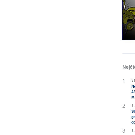
Nejčt
31
Ne
48
M
1.
Sh
go
do
1.