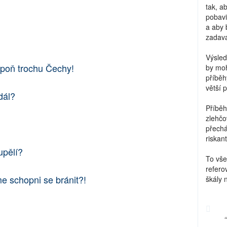
tak, a
pobavi
a aby 
zadava
Výsled
spoň trochu Čechy!
by moh
příběh
větší 
dál?
Příběh
zlehčo
přechá
riskant
upělí?
To vše
refero
e schopni se bránit?!
škály 