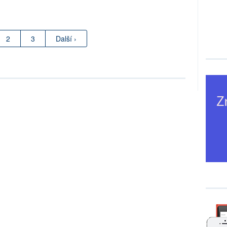
2
3
Další ›