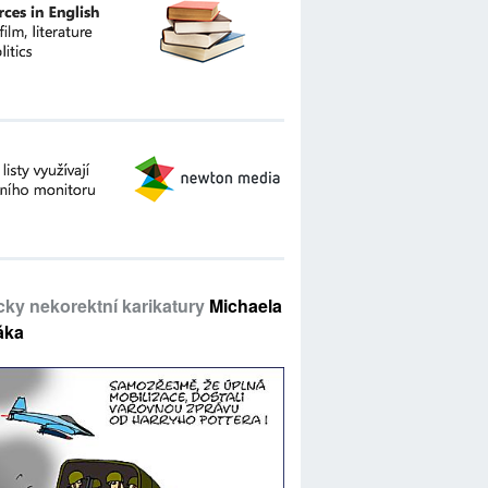
icky nekorektní karikatury
Michaela
áka