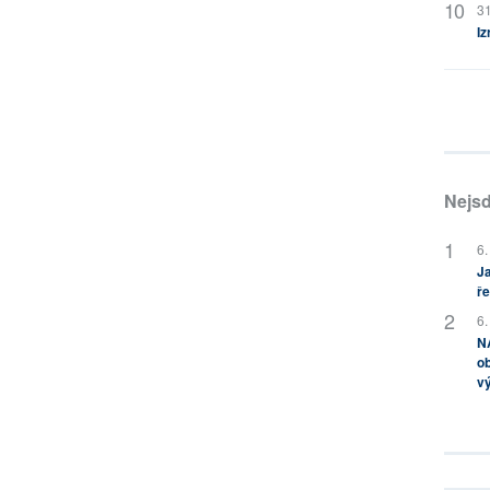
31
Iz
Nejsd
6.
Ja
ře
6.
NA
ob
v