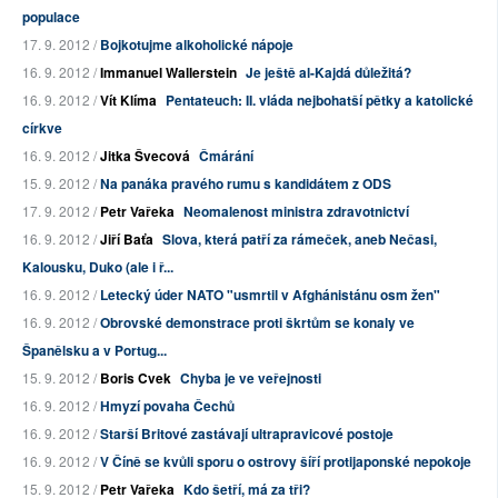
populace
17. 9. 2012 /
Bojkotujme alkoholické nápoje
16. 9. 2012 /
Immanuel Wallerstein
Je ještě al-Kajdá důležitá?
16. 9. 2012 /
Vít Klíma
Pentateuch: II. vláda nejbohatší pětky a katolické
církve
16. 9. 2012 /
Jitka Švecová
Čmárání
15. 9. 2012 /
Na panáka pravého rumu s kandidátem z ODS
17. 9. 2012 /
Petr Vařeka
Neomalenost ministra zdravotnictví
16. 9. 2012 /
Jiří Baťa
Slova, která patří za rámeček, aneb Nečasi,
Kalousku, Duko (ale i ř...
16. 9. 2012 /
Letecký úder NATO "usmrtil v Afghánistánu osm žen"
16. 9. 2012 /
Obrovské demonstrace proti škrtům se konaly ve
Španělsku a v Portug...
15. 9. 2012 /
Boris Cvek
Chyba je ve veřejnosti
16. 9. 2012 /
Hmyzí povaha Čechů
16. 9. 2012 /
Starší Britové zastávají ultrapravicové postoje
16. 9. 2012 /
V Číně se kvůli sporu o ostrovy šíří protijaponské nepokoje
15. 9. 2012 /
Petr Vařeka
Kdo šetří, má za tři?