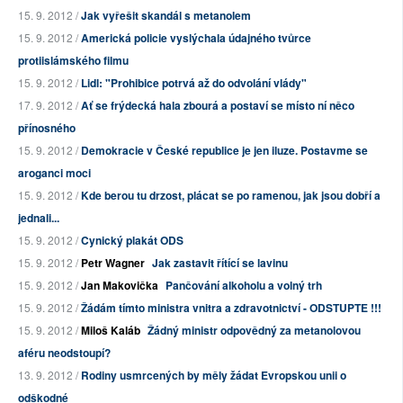
15. 9. 2012 /
Jak vyřešit skandál s metanolem
15. 9. 2012 /
Americká policie vyslýchala údajného tvůrce
protiislámského filmu
15. 9. 2012 /
Lidl: "Prohibice potrvá až do odvolání vlády"
17. 9. 2012 /
Ať se frýdecká hala zbourá a postaví se místo ní něco
přínosného
15. 9. 2012 /
Demokracie v České republice je jen iluze. Postavme se
aroganci moci
15. 9. 2012 /
Kde berou tu drzost, plácat se po ramenou, jak jsou dobří a
jednali...
15. 9. 2012 /
Cynický plakát ODS
15. 9. 2012 /
Petr Wagner
Jak zastavit řítící se lavinu
15. 9. 2012 /
Jan Makovička
Pančování alkoholu a volný trh
15. 9. 2012 /
Žádám tímto ministra vnitra a zdravotnictví - ODSTUPTE !!!
15. 9. 2012 /
Miloš Kaláb
Žádný ministr odpovědný za metanolovou
aféru neodstoupí?
13. 9. 2012 /
Rodiny usmrcených by měly žádat Evropskou unii o
odškodné