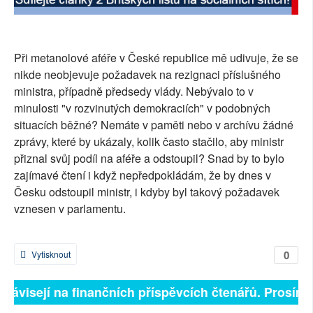
SOCIÁLNÍ SÍTĚ
RUBRIKY
Při metanolové aféře v České republice mě udivuje, že se
nikde neobjevuje požadavek na rezignaci příslušného
PLNÁ VERZE STRÁNEK
ministra, případně předsedy vlády. Nebývalo to v
minulosti "v rozvinutých demokraciích" v podobných
situacích běžné? Nemáte v paměti nebo v archívu žádné
zprávy, které by ukázaly, kolik často stačilo, aby ministr
přiznal svůj podíl na aféře a odstoupil? Snad by to bylo
zajímavé čtení i když nepředpokládám, že by dnes v
Česku odstoupil ministr, i kdyby byl takový požadavek
vznesen v parlamentu.
0
Vytisknout
ě závisejí na finančních příspěvcích čtenářů. Prosíme,