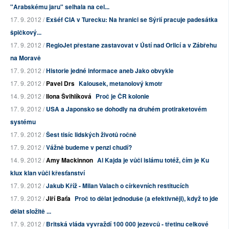
"Arabskému jaru" selhala na cel...
17. 9. 2012 /
Exšéf CIA v Turecku: Na hranici se Sýrií pracuje padesátka
špičkový...
17. 9. 2012 /
RegioJet přestane zastavovat v Ústí nad Orlicí a v Zábřehu
na Moravě
17. 9. 2012 /
Historie jedné informace aneb Jako obvykle
17. 9. 2012 /
Pavel Drs
Kalousek, metanolový kmotr
14. 9. 2012 /
Ilona Švihlíková
Proč je ČR kolonie
17. 9. 2012 /
USA a Japonsko se dohodly na druhém protiraketovém
systému
17. 9. 2012 /
Šest tisíc lidských životů ročně
17. 9. 2012 /
Vážně budeme v penzi chudí?
14. 9. 2012 /
Amy Mackinnon
Al Kajda je vůči islámu totéž, čím je Ku
klux klan vůči křesťanství
17. 9. 2012 /
Jakub Kříž - Milan Valach o církevních restitucích
17. 9. 2012 /
Jiří Baťa
Proč to dělat jednoduše (a efektivněji), když to jde
dělat složitě ...
17. 9. 2012 /
Britská vláda vyvraždí 100 000 jezevců - třetinu celkové