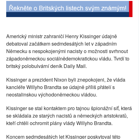
SOCIÁLNÍ SÍTĚ
RUBRIKY
Americký ministr zahraničí Henry Kissinger údajně
PLNÁ VERZE STRÁNEK
debatoval začátkem sedmdesátých let v západním
Německu s nespokojenými nacisty o možnosti svrhnout
západoněmeckou sociálnědemokratickou vládu. Tvrdí to
britský polobulvární deník Daily Mail.
Kissinger a prezident Nixon byli znepokojeni, že vláda
kancléře Willyho Brandta se údajně příliš přátelí s
neostalinskou východoněmeckou vládou.
Kissinger se stal kontaktem pro tajnou špionážní síť, která
se skládala ze starých nacistů a německých aristokratů,
kteří chtěli ochromit plány vlády Willyho Brandta.
Koncem sedmdesátých let Kissinger poskytoval této