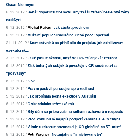
Oscar Niemeyer
6. 12. 2012 /
Senát doporučil Obamovi, aby zvážil zřízení bezletové zóny
nad Sýrií
6. 12. 2012 /
Michal Rubáš
Jak zůstat provinční
6. 12. 2012 /
Mužské populaci radikálně klesá počet spermií
21. 11. 2012 /
Šest právníků se přihlásilo do projektu jak zcivilizovat
exekutorsk...
3. 12. 2012 /
Jaké jsou možnosti, když se u dveří objeví exekutor
6. 12. 2012 /
Zisk bohatých subjektů považuje v ČR soudnictví za
"posvátný"
6. 12. 2012 /
8 Kč
6. 12. 2012 /
Právní paskvil porušující spravedlnost
5. 12. 2012 /
Jak probíhala jedna exekuce v Austrálii
6. 12. 2012 /
O skandálním střetu zájmů
6. 12. 2012 /
Bílý dům se připravuje na selhání rozhovorů o rozpočtu
5. 12. 2012 /
Proč komunisté nejspíš podpoří Zemana a je to chyba
5. 12. 2012 /
V indexu zkorumpovanosti je ČR globálně na 57. místě
5. 12. 2012 /
Petr Wagner
Netanjahu a "mnichovanství"