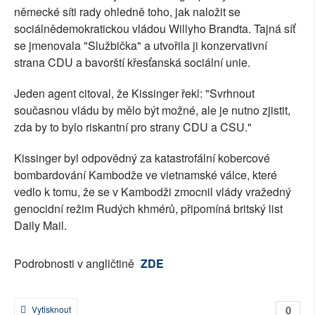
německé síti rady ohledně toho, jak naložit se
sociálnědemokratickou vládou Willyho Brandta. Tajná síť
se jmenovala "Službička" a utvořila ji konzervativní
strana CDU a bavorští křesťanská sociální unie.
Jeden agent citoval, že Kissinger řekl: "Svrhnout
současnou vládu by mělo být možné, ale je nutno zjistit,
zda by to bylo riskantní pro strany CDU a CSU."
Kissinger byl odpovědný za katastrofální kobercové
bombardování Kambodže ve vietnamské válce, které
vedlo k tomu, že se v Kambodži zmocnil vlády vražedný
genocidní režim Rudých khmérů, připomíná britský list
Daily Mail.
Podrobnosti v angličtině
ZDE
0
Vytisknout