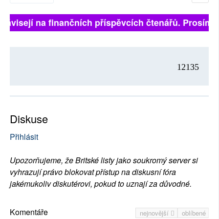
 závisejí na finančních příspěvcích čtenářů. Prosíme,
12135
Diskuse
Přihlásit
Upozorňujeme, že Britské listy jako soukromý server si
vyhrazují právo blokovat přístup na diskusní fóra
jakémukoliv diskutérovi, pokud to uznají za důvodné.
Komentáře
nejnovější
oblíbené