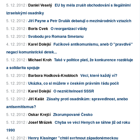
5. 12. 2012 /
Daniel Veselý
EU by měla zrušit obchodování s ilegálními
izraelskými osadníky
5. 12. 2012 /
Jiří Payne a Petr Drulák debatují o mezinárodních vztazích
5. 12. 2012 /
Boris Cvek
O reorganizaci vlády
5. 12. 2012 /
Svobodu pro Romana Smetanu
4. 12. 2012 /
Karel Dolejší
Fučíkové antikomunismu, aneb O "pravdivé"
negaci komunistické detek...
5. 12. 2012 /
Michael Kroh
Také v politice platí, že konkurence rozděluje
a solidarita spojuje
5. 12. 2012 /
Barbora Hodková-Knobloch
Věci, které každý ví?
5. 12. 2012 /
Ukázka, co si můžete v českém právním řádu počít
5. 12. 2012 /
Karel Dolejší
O nezničitelnosti SSSR
5. 12. 2012 /
Jiří Kalát
Zásahy proti osadníkům: spravedlnost, anebo
antisemitismus?
5. 12. 2012 /
Oskar Krejčí
Zkorumpované Česko
5. 12. 2012 /
Josef Mrázek
Chyba ve věci Henych se táhne již od roku
1990
4. 12. 2012 /
Henry Kissinger "chtěl svrhnout západoněmeckou