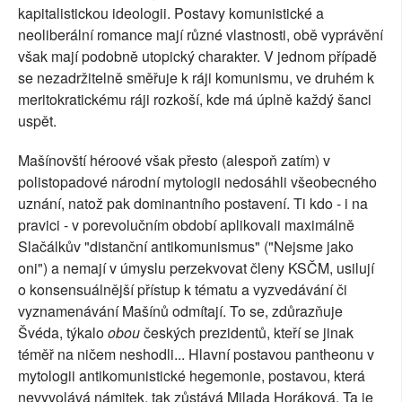
kapitalistickou ideologii. Postavy komunistické a
neoliberální romance mají různé vlastnosti, obě vyprávění
však mají podobně utopický charakter. V jednom případě
se nezadržitelně směřuje k ráji komunismu, ve druhém k
meritokratickému ráji rozkoší, kde má úplně každý šanci
uspět.
Mašínovští héroové však přesto (alespoň zatím) v
polistopadové národní mytologii nedosáhli všeobecného
uznání, natož pak dominantního postavení. Ti kdo - i na
pravici - v porevolučním období aplikovali maximálně
Slačálkův "distanční antikomunismus" ("Nejsme jako
oni") a nemají v úmyslu perzekvovat členy KSČM, usilují
o konsensuálnější přístup k tématu a vyzvedávání či
vyznamenávání Mašínů odmítají. To se, zdůrazňuje
Švéda, týkalo
obou
českých prezidentů, kteří se jinak
téměř na ničem neshodli... Hlavní postavou pantheonu v
mytologii antikomunistické hegemonie, postavou, která
nevyvolává námitek, tak zůstává Milada Horáková. Ta je