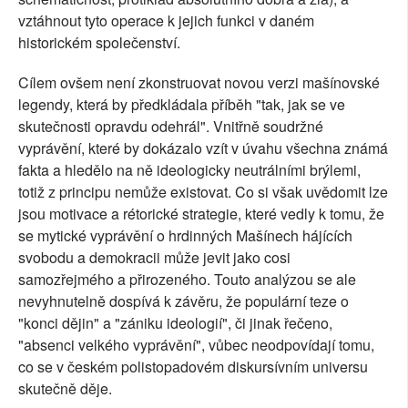
vztáhnout tyto operace k jejich funkci v daném
historickém společenství.
Cílem ovšem není zkonstruovat novou verzi mašínovské
legendy, která by předkládala příběh "tak, jak se ve
skutečnosti opravdu odehrál". Vnitřně soudržné
vyprávění, které by dokázalo vzít v úvahu všechna známá
fakta a hledělo na ně ideologicky neutrálními brýlemi,
totiž z principu nemůže existovat. Co si však uvědomit lze
jsou motivace a rétorické strategie, které vedly k tomu, že
se mytické vyprávění o hrdinných Mašínech hájících
svobodu a demokracii může jevit jako cosi
samozřejmého a přirozeného. Touto analýzou se ale
nevyhnutelně dospívá k závěru, že populární teze o
"konci dějin" a "zániku ideologií", či jinak řečeno,
"absenci velkého vyprávění", vůbec neodpovídají tomu,
co se v českém polistopadovém diskursívním universu
skutečně děje.