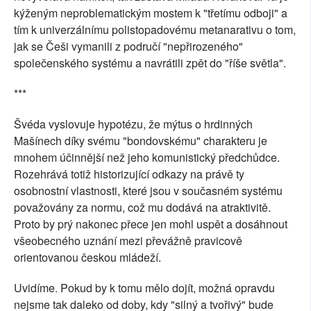
kýženým neproblematickým mostem k "třetímu odboji" a
tím k univerzálnímu polistopadovému metanarativu o tom,
jak se Češi vymanili z područí "nepřirozeného"
společenského systému a navrátili zpět do "říše světla".
***
Švéda vyslovuje hypotézu, že mýtus o hrdinných
Mašínech díky svému "bondovskému" charakteru je
mnohem účinnější než jeho komunistický předchůdce.
Rozehrává totiž historizující odkazy na právě ty
osobnostní vlastnosti, které jsou v současném systému
považovány za normu, což mu dodává na atraktivitě.
Proto by prý nakonec přece jen mohl uspět a dosáhnout
všeobecného uznání mezi převážně pravicově
orientovanou českou mládeží.
Uvidíme. Pokud by k tomu mělo dojít, možná opravdu
nejsme tak daleko od doby, kdy "silný a tvořivý" bude