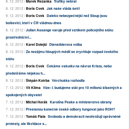
8. 12. 2012 /
Marek Řezanka
Trafiky nebrat
8. 12. 2012 /
Boris Cvek
Jak naše vláda šetří
9. 12. 2012 /
Boris Cvek
Daleko nebezpečnější než Sloup jsou
bolševici, kteří v ČR vládnou dnes
8. 12. 2012 /
Julian Assange varuje před vznikem policejního státu
prostřednictví...
8. 12. 2012 /
Karel Dolejší
Dienstbierova volba
8. 12. 2012 /
Za nezájmu hloupých médií se zrychluje rozpad českého
státu
9. 12. 2012 /
Boris Cvek
Čekáme
na návrat Krista, nebo
vskutku
předstíráme nějakou h...
8. 12. 2012 /
Štěpán Kotrba
Věrchuška rozhodla
7. 12. 2012 /
Vít Klíma
Vize: I. budujeme stát pro 10 milionů šťastných a
spokojených obyvatel
7. 12. 2012 /
Michal Horák
Karolína Peake a ministerstvo obrany
7. 12. 2012 /
Přestanou konečně české odbory fungovat jako ROH?
7. 12. 2012 /
Tomáš Fiala
Svobodu a demokracii neohrožují oprávněné
protesty, ale likvidace s...