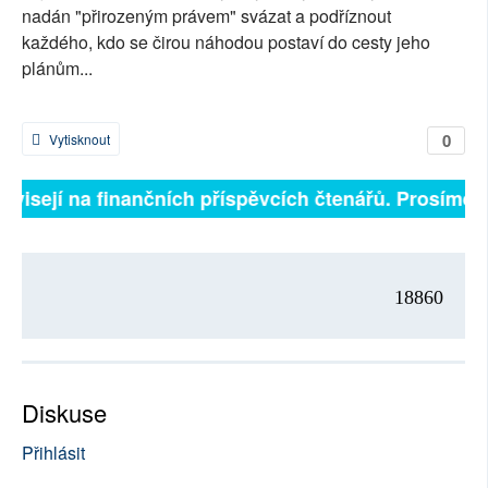
nadán "přirozeným právem" svázat a podříznout
každého, kdo se čirou náhodou postaví do cesty jeho
plánům...
0
Vytisknout
ávisejí na finančních příspěvcích čtenářů. Prosíme, p
18860
Diskuse
Přihlásit