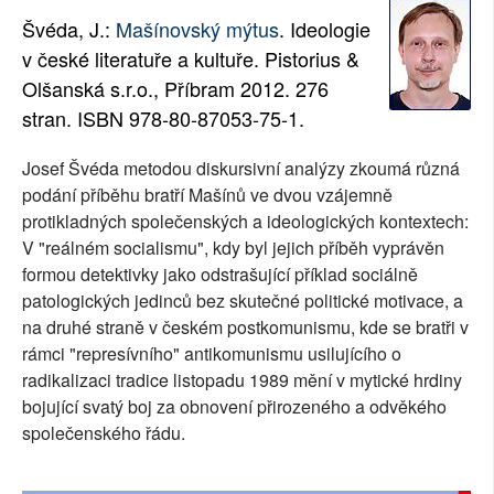
Švéda, J.:
Mašínovský mýtus
. Ideologie
SOCIÁLNÍ SÍTĚ
v české literatuře a kultuře. Pistorius &
RUBRIKY
Olšanská s.r.o., Příbram 2012. 276
stran. ISBN 978-80-87053-75-1.
PLNÁ VERZE STRÁNEK
Josef Švéda metodou diskursivní analýzy zkoumá různá
podání příběhu bratří Mašínů ve dvou vzájemně
protikladných společenských a ideologických kontextech:
V "reálném socialismu", kdy byl jejich příběh vyprávěn
formou detektivky jako odstrašující příklad sociálně
patologických jedinců bez skutečné politické motivace, a
na druhé straně v českém postkomunismu, kde se bratři v
rámci "represívního" antikomunismu usilujícího o
radikalizaci tradice listopadu 1989 mění v mytické hrdiny
bojující svatý boj za obnovení přirozeného a odvěkého
společenského řádu.