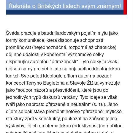
Švéda pracuje s baudrillardovským pojetím mýtu jako
formy komunikace, která disponuje schopností
proměňovat (nejednoznačné, rozporné až chaotické)
dějinné události v koherentní významové celky
disponující aureolou "přirozenosti". Tyto celky tu však
nejsou samy pro sebe, ale splňují určitou ideologickou
funkci. Své pojetí ideologie přitom autor na pozadí
koncepcí Terryho Eagletona a Slavoje Žižka vymezuje
jako "soubor názorů a přesvědčení, které jsou do
jednotlivých typů diskursů vetkány. Tyto ideje se však
tváří jako naprosto přirozené a neutrální" (s. 16). Jeho
cílem se pak stává proměnit hotové "přirozené" mytické
struktury zpět v konstrukty, poukázat na způsob jejich
výstavby, jejich emblematickou reduktivnost (černobílou
schematičnost, protiklad absolutního dobra a zla), a