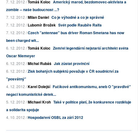
7. 12. 2012 /
Tomáš Koloc
Americký marod, bezdomovec-aktivista a
zombie -- naše budoucnost ...?
7. 12. 2012 /
Milan Daniel
Co je výhodné a co je správné
7. 12. 2012 /
Lubomír Brožek
Svět podle Raubíře Ralfa
7. 12. 2012 /
Czech "antennae" bus driver Roman Smetana has now
been charged wit...
6. 12. 2012 /
Tomáš Koloc
Zemřel legendární nejstarší architekt světa
Oscar Niemeyer
6. 12. 2012 /
Michal Rubáš
Jak zůstat provinční
6. 12. 2012 /
Zisk bohatých subjektů považuje v ČR soudnictví za
"posvátný"
4. 12. 2012 /
Karel Dolejší
Fučíkové antikomunismu, aneb O "pravdivé"
negaci komunistické detek...
5. 12. 2012 /
Michael Kroh
Také v politice platí, že konkurence rozděluje
a solidarita spojuje
4. 10. 2012 /
Hospodaření OSBL za září 2012