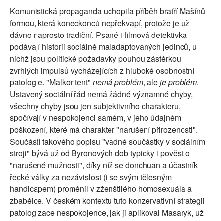
Komunistická propaganda uchopila příběh bratří Mašínů
formou, která koneckonců nepřekvapí, protože je už
dávno naprosto tradiční. Psané i filmová detektivka
podávají historii sociálně maladaptovaných jedinců, u
nichž jsou politické požadavky pouhou zástěrkou
zvrhlých impulsů vycházejících z hluboké osobnostní
patologie. "Malkontent"
nemá problém
, ale
je problém
.
Ustavený sociální řád nemá žádné významné chyby,
všechny chyby jsou jen subjektivního charakteru,
spočívají v nespokojenci samém, v jeho údajném
poškození, které má charakter "narušení přirozenosti".
Součástí takového popisu "vadné součástky v sociálním
stroji" bývá už od Byronových dob typicky i pověst o
"narušené mužnosti", díky níž se donchuan a účastník
řecké války za nezávislost (i se svým tělesným
handicapem) proměnil v zženštilého homosexuála a
zbabělce. V českém kontextu tuto konzervativní strategii
patologizace nespokojence, jak ji aplikoval Masaryk, už