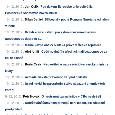
10. 12. 2012 /
Jan Čulík
Pod tlakem Evropské unie schválila
Poslanecká sněmovna návrh Minist...
10. 12. 2012 /
Milan Daniel
Billboard k poctě Romana Smetany odhalen
v Plzni
10. 12. 2012 /
Britští konzervativci poskytnou nezaměstnaným
autobusovou dopravu z...
10. 12. 2012 /
Máme vážné obavy o lidská práva v České republice
10. 12. 2012 /
Aleš Uhlíř
Čeští novináři a úředníci mají bezdomovce za
lidi neslušné
10. 12. 2012 /
Boris Cvek
Neuvěřitelně nepřesvědčivé výroky ministra
Kuby
10. 12. 2012 /
Armáda získala pravomoc zatýkat civilisty
10. 12. 2012 /
Izrael nevidí bezprostřední riziko nasazení chemických
zbraní
9. 12. 2012 /
Petr Novák
O nestranné žurnalistice v ČRo neslyšeli
10. 12. 2012 /
Dodržování ústavních principů není blbost, ale základní
předpoklad ...