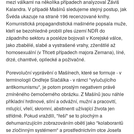
mezi válkami na několika případech analyzoval Záviš
Kalandra. V případě Mašínů sledujeme stejný postup, jak
Švéda ukazuje na straně 196 recenzované knihy.
Komunistická propagandistická mašinérie popsala muže,
kteří se bezohledně probili přes území NDR do
západního sektoru a posléze bojovali v Korejské válce,
jako zbabělé, slabé a vystrašené vrahy, zženštilé až
homosexuální (v Třiceti případech majora Zemana), líné,
drzé, chamtivé, opilecké a poživačné.
Porevoluční vyprávění o Mašínech, které se formuje - v
terminologii Ondřeje Slačálka - v rámci "vylučujícího
antikomunismu", je potom prostým negativem právě
zmíněného černočerného obrázku. Z Mašínů jsou náhle
příkladní hrdinové, silní a odvážní, mužní a pracovití,
milující, vřelí, skromní, abstinenti užívající života jen
střídmě. Pokud vraždili, "řeší" se to plochým a
dehumanizujícím zobrazováním obětí jako "kolaborantů
se zločinným systémem" a prostřednictvím otce Josefa