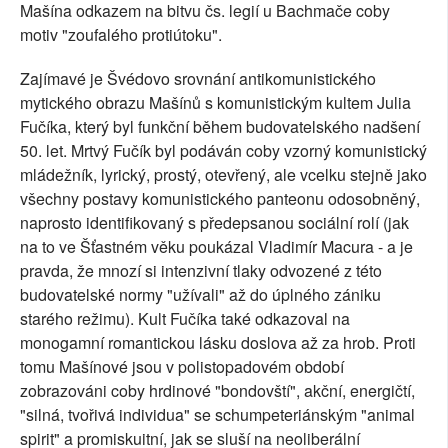
Mašína odkazem na bitvu čs. legií u Bachmače coby
motiv "zoufalého protiútoku".
Zajímavé je Švédovo srovnání antikomunistického
mytického obrazu Mašínů s komunistickým kultem Julia
Fučíka, který byl funkční během budovatelského nadšení
50. let. Mrtvý Fučík byl podáván coby vzorný komunistický
mládežník, lyrický, prostý, otevřený, ale vcelku stejně jako
všechny postavy komunistického panteonu odosobněný,
naprosto identifikovaný s předepsanou sociální rolí (jak
na to ve Šťastném věku poukázal Vladimír Macura - a je
pravda, že mnozí si intenzivní tlaky odvozené z této
budovatelské normy "užívali" až do úplného zániku
starého režimu). Kult Fučíka také odkazoval na
monogamní romantickou lásku doslova až za hrob. Proti
tomu Mašínové jsou v polistopadovém období
zobrazováni coby hrdinové "bondovští", akční, energičtí,
"silná, tvořivá individua" se schumpeteriánským "animal
spirit" a promiskuitní, jak se sluší na neoliberální