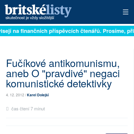
isejí na finančních příspěvcích čtenářů. Prosíme, přis
PŘIHLÁSIT
AKTUÁLNÍ VYDÁNÍ
ARCHIV
Fučíkové antikomunismu,
aneb O "pravdivé" negaci
ROZHOVORY
komunistické detektivky
TÉMATA
4. 12. 2012 /
Karel Dolejší
NEJČTENĚJŠÍ ZA 7 DNÍ
čas čtení 7 minut
AUTOŘI
PŘÍSPĚVKY NA PROVOZ