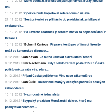
10. 12. 2012 /
Monti odchází, Berlusconi plánuje návrat. Burzy jdou ke
dnu
10. 12. 2012 /
Opozice bude bojkotovat referendum o ústavě
21. 11. 2012 /
Šest právníků se přihlásilo do projektu jak zcivilizovat
exekutorsk...
10. 12. 2012 /
Po kavárně Starbuck je terčem hněvu za neplacení daní v
Británii i ...
10. 12. 2012 /
Bohumil Kartous
Příprava testů pro přijímací řízení je
totéž co konstrukce diagnost...
9. 12. 2012 /
Jan Kavan
Je nutno usilovat o dvoustátní řešení
9. 12. 2012 /
Petr Nachtmann
Když někdo žertem pošle 315 Kč České
pojišťovně, zaváže vás, zdá s...
9. 12. 2012 /
Případ Česká pojišťovna: Vinu nese zákonodárce
9. 12. 2012 /
Jan Čulík
Bolševické manýry českých podniků i českých
zákonodárců
10. 12. 2012 /
Nezmocněné jednatelství
9. 12. 2012 /
Egyptský prezident Morsí zrušil dekret, který mu
poskytoval neomeze...