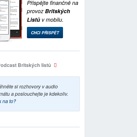
Přispějte finančně na
provoz
Britských
Listů
v mobilu.
CHCI PŘISPĚT
odcast Britských listů
áhněte si rozhovory v audio
mátu a poslouchejte je kdekoliv.
k na to?