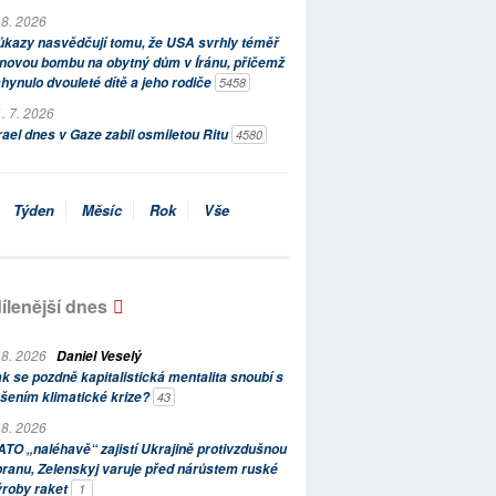
 8. 2026
kazy nasvědčují tomu, že USA svrhly téměř
novou bombu na obytný dům v Íránu, přičemž
hynulo dvouleté dítě a jeho rodiče
5458
. 7. 2026
rael dnes v Gaze zabil osmiletou Ritu
4580
Týden
Měsíc
Rok
Vše
ílenější dnes
 8. 2026
Daniel Veselý
k se pozdně kapitalistická mentalita snoubí s
šením klimatické krize?
43
 8. 2026
TO „naléhavě“ zajistí Ukrajině protivzdušnou
ranu, Zelenskyj varuje před nárůstem ruské
ýroby raket
1