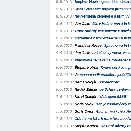
9. 5. 2013 /
Stephen Hawking odmítl jet do Izr
9. 5. 2013 /
Coca Cola chce bojovat proti obez
8. 5. 2013 /
Neuvěřitelná xenobofie a primitiv
8. 5. 2013 /
Jan Čulík
Mary Heimannová byla
8. 5. 2013 /
Trojrozměrný tisk povede k nové 
9. 5. 2013 /
Poznámka k trojrozměrnému tisk
8. 5. 2013 /
František Řezáč
Spáč nemá být m
9. 5. 2014 /
Jan Čulík
Jaksi se vytratilo, že 
9. 5. 2013 /
Vlasovova "Ruská osvobozeneck
9. 5. 2013 /
Štěpán Kotrba
Kytice šeříků na 
8. 5. 2013 /
Je načase čelit problému pedofili
8. 5. 2013 /
Karel Dolejší
Osvobození?
8. 5. 2013 /
Radek Mikula
Je Schwarzenbergov
7. 5. 2013 /
Karel Dolejší
"Uzbrojení SSSR" -
7. 5. 2013 /
Boris Cvek
Kdo je zodpovědný z
7. 5. 2013 /
Boris Cvek
Anonymní akcie a Ne
7. 5. 2013 /
Odmítáme
Návrh transformace Ná
7. 5. 2013 /
Štěpán Kotrba
Některé názory h