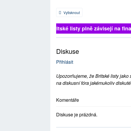
Vytisknout
Britské listy plně závisejí na fina
Diskuse
Přihlásit
Upozorňujeme, že Britské listy jako 
na diskusní fóra jakémukoliv diskuté
Komentáře
Diskuse je prázdná.