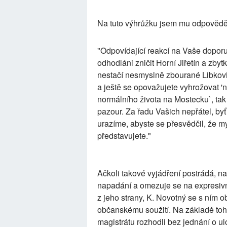
Na tuto výhrůžku jsem mu odpovědě
"Odpovídající reakcí na Vaše doporu
odhodláni zničit Horní Jiřetín a zby
nestačí nesmyslně zbourané Libkovi
a ještě se opovažujete vyhrožovat 
normálního života na Mostecku`, tak
pazour. Za řadu Vašich nepřátel, by
urazíme, abyste se přesvědčil, že m
představujete."
Ačkoli takové vyjádření postrádá, na
napadání a omezuje se na expresivn
z jeho strany, K. Novotný se s ním obr
občanskému soužití. Na základě to
magistrátu rozhodli bez jednání o ul