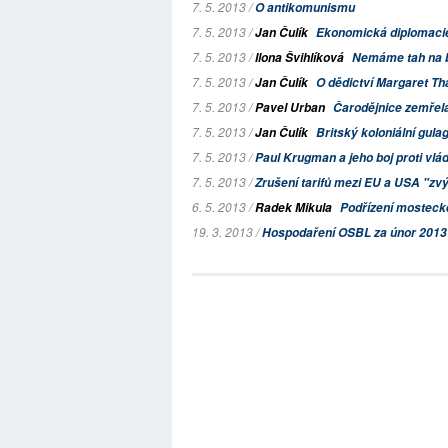
7. 5. 2013 /
O antikomunismu
7. 5. 2013 /
Jan Čulík
Ekonomická diplomacie 
7. 5. 2013 /
Ilona Švihlíková
Nemáme tah na 
7. 5. 2013 /
Jan Čulík
O dědictví Margaret Tha
7. 5. 2013 /
Pavel Urban
Čarodějnice zemřela.
7. 5. 2013 /
Jan Čulík
Britský koloniální gula
7. 5. 2013 /
Paul Krugman a jeho boj proti vl
7. 5. 2013 /
Zrušení tarifů mezi EU a USA "zvýš
6. 5. 2013 /
Radek Mikula
Podřízení mostecké
19. 3. 2013 /
Hospodaření OSBL za únor 2013