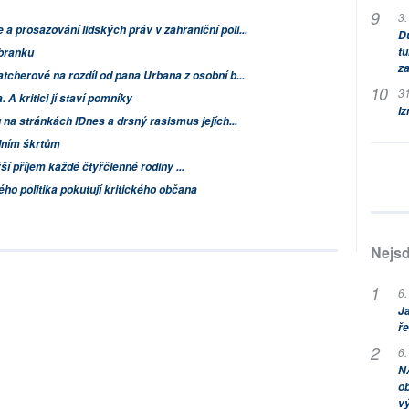
3.
a prosazování lidských práv v zahraniční poli...
Dů
tu
branku
za
tcherové na rozdíl od pana Urbana z osobní b...
31
 A kritici jí staví pomníky
Iz
g na stránkách IDnes a drsný rasismus jejích...
ádním škrtům
í příjem každé čtyřčlenné rodiny ...
ho politika pokutují kritického občana
Nejsd
6.
Ja
ře
6.
NA
ob
v