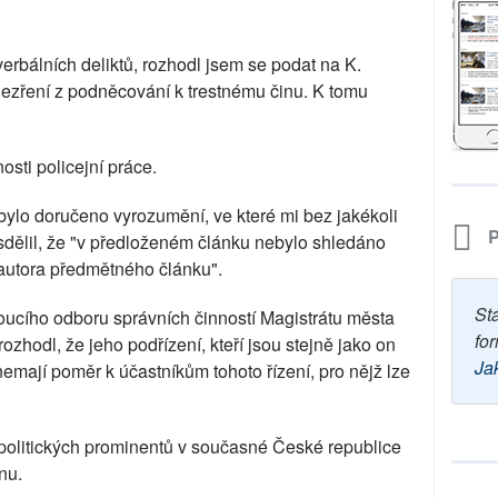
erbálních deliktů, rozhodl jsem se podat na K.
ezření z podněcování k trestnému činu. K tomu
sti policejní práce.
ylo doručeno vyrozumění, ve které mi bez jakékoli
P
dělil, že "v předloženém článku nebylo shledáno
 autora předmětného článku".
St
ucího odboru správních činností Magistrátu města
for
zhodl, že jeho podřízení, kteří jsou stejně jako on
Ja
mají poměr k účastníkům tohoto řízení, pro nějž lze
politických prominentů v současné České republice
nu.