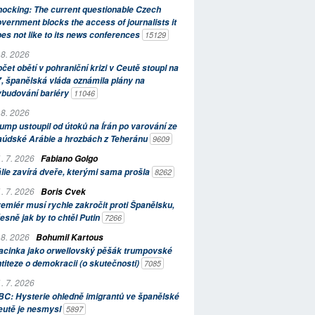
ocking: The current questionable Czech
vernment blocks the access of journalists it
es not like to its news conferences
15129
 8. 2026
čet obětí v pohraniční krizi v Ceutě stoupl na
, španělská vláda oznámila plány na
ybudování bariéry
11046
 8. 2026
ump ustoupil od útoků na Írán po varování ze
aúdské Arábie a hrozbách z Teheránu
9609
. 7. 2026
Fabiano Golgo
álie zavírá dveře, kterými sama prošla
8262
. 7. 2026
Boris Cvek
emiér musí rychle zakročit proti Španělsku,
esně jak by to chtěl Putin
7266
 8. 2026
Bohumil Kartous
acinka jako orwellovský pěšák trumpovské
titeze o demokracii (o skutečnosti)
7085
. 7. 2026
C: Hysterie ohledně imigrantů ve španělské
eutě je nesmysl
5897