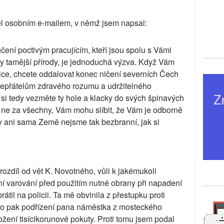
l osobním e-mailem, v němž jsem napsal:
čení poctivým pracujícím, kteří jsou spolu s Vámi
tky tamější přírody, je jednoduchá výzva. Když Vám
ce, chcete oddalovat konec ničení severních Čech
'nepřátelům zdravého rozumu a udržitelného
 si tedy vezměte ty hole a klacky do svých špinavých
ť ne za všechny, Vám mohu slíbit, že Vám je odborně
y ani sama Země nejsme tak bezbranní, jak si
rozdíl od vět K. Novotného, vůli k jakémukoli
í varování před použitím nutné obrany při napadení
átil na policii. Ta mě obvinila z přestupku proti
ho pak podřízení pana náměstka z mosteckého
ožení tisícikorunové pokuty. Proti tomu jsem podal