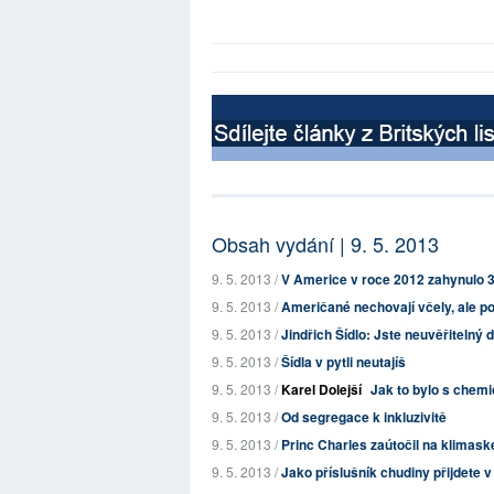
Obsah vydání | 9. 5. 2013
9. 5. 2013 /
V Americe v roce 2012 zahynulo 
9. 5. 2013 /
Američané nechovají včely, ale p
9. 5. 2013 /
Jindřich Šídlo: Jste neuvěřitelný 
9. 5. 2013 /
Šídla v pytli neutajíš
9. 5. 2013 /
Karel Dolejší
Jak to bylo s chem
9. 5. 2013 /
Od segregace k inkluzivitě
9. 5. 2013 /
Princ Charles zaútočil na klimask
9. 5. 2013 /
Jako příslušník chudiny přijdete 