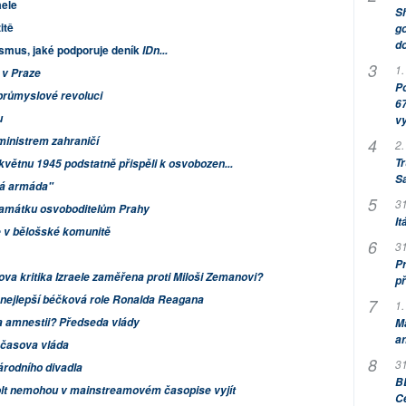
aele
Sh
itě
go
do
ismus, jaké podporuje deník
IDn...
1.
 v Praze
Po
průmyslové revoluci
67
u
v
inistrem zahraničí
2.
Tr
v květnu 1945 podstatně přispěli k osvobozen...
S
á armáda"
31
památku osvoboditelům Prahy
It
e v bělošské komunitě
31
Pr
a kritika Izraele zaměřena proti Miloši Zemanovi?
př
 nejlepší béčková role Ronalda Reagana
1.
a amnestii? Předseda vlády
M
an
časova vláda
31
rodního divadla
BB
olt nemohou v mainstreamovém časopise vyjít
C