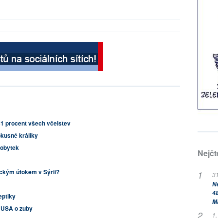
31 procent všech včelstev
okusné králíky
dobytek
Nejčt
ickým útokem v Sýrii?
31
Ne
48
eptiky
M
v USA o zuby
1.