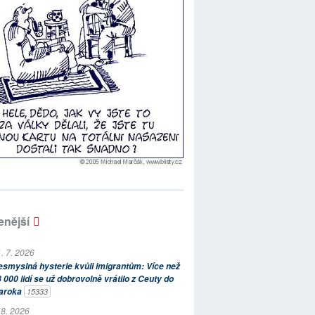
enější
. 7. 2026
smyslná hysterie kvůli imigrantům: Více než
 000 lidí se už dobrovolně vrátilo z Ceuty do
aroka
15333
 8. 2026