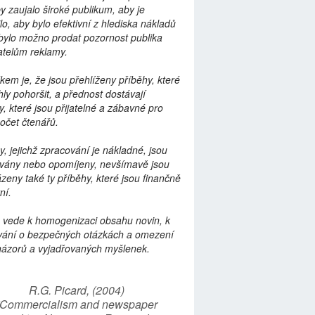
by zaujalo široké publikum, aby je
lo, aby bylo efektivní z hlediska nákladů
bylo možno prodat pozornost publika
telům reklamy.
kem je, že jsou přehlíženy příběhy, které
ly pohoršit, a přednost dostávají
y, které jsou přijatelné a zábavné pro
počet čtenářů.
y, jejichž zpracování je nákladné, jsou
vány nebo opomíjeny, nevšímavě jsou
zeny také ty příběhy, které jsou finančně
ní.
 vede k homogenizaci obsahu novin, k
vání o bezpečných otázkách a omezení
názorů a vyjadřovaných myšlenek.
R.G. Picard, (2004)
“Commercialism and newspaper