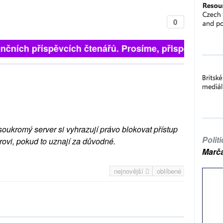
0
nčních příspěvcích čtenářů. Prosíme, přispějte. ➥
soukromý server si vyhrazují právo blokovat přístup
Polit
rovi, pokud to uznají za důvodné.
Marč
nejnovější
oblíbené