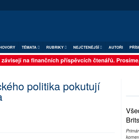
HOVORY
TÉMATA
RUBRIKY
NEJČTENĚJŠÍ
AUTOŘI
PŘÍS
závisejí na finančních příspěvcích čtenářů. Prosíme, p
kého politika pokutují
a
Všec
Brit
Primár
komerc