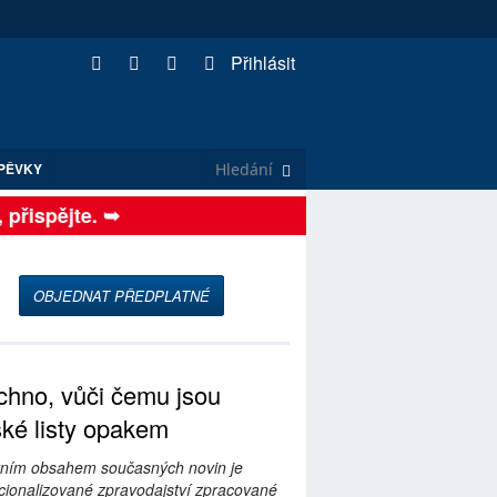
Přihlásit
PĚVKY
řispějte. ➥
OBJEDNAT PŘEDPLATNÉ
hno, vůči čemu jsou
ské listy opakem
ním obsahem současných novin je
ionalizované zpravodajství zpracované