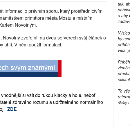
tak, a
pobavi
t informaci o právním sporu, který prostřednictvím
a aby 
 s náměstkem primátora města Mostu a místním
zadava
Karlem Novotným.
Výsled
 Novotný zveřejnil na dvou serverech svůj článek o
by moh
y uhlí. V něm použil formulaci:
příběh
větší 
Příběh
zlehčo
přechá
riskant
To vše
 vhodnější si vzít do rukou klacky a hole, neboť
refero
přátelé zdravého rozumu a udržitelného normálního
škály 
oj:
ZDE