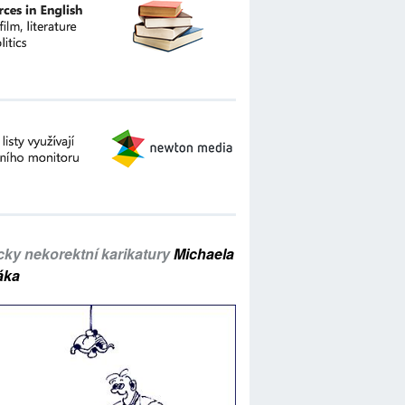
icky nekorektní karikatury
Michaela
áka