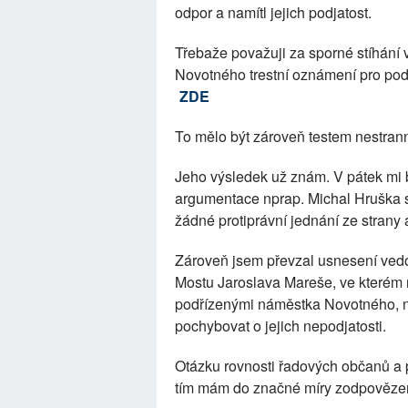
odpor a namítl jejich podjatost.
Třebaže považuji za sporné stíhání v
Novotného trestní oznámení pro pod
ZDE
To mělo být zároveň testem nestranno
Jeho výsledek už znám. V pátek mi b
argumentace nprap. Michal Hruška s
žádné protiprávní jednání ze strany
Zároveň jsem převzal usnesení vedo
Mostu Jaroslava Mareše, ve kterém ro
podřízenými náměstka Novotného, ne
pochybovat o jejich nepodjatosti.
Otázku rovnosti řadových občanů a 
tím mám do značné míry zodpověze