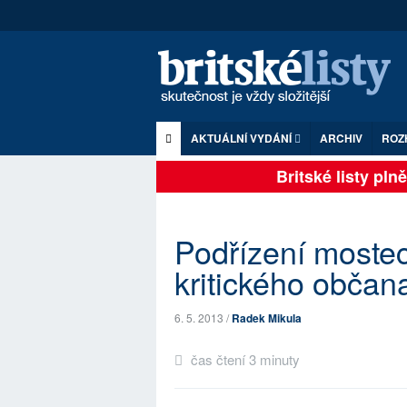
AKTUÁLNÍ VYDÁNÍ
ARCHIV
ROZ
Britské listy plně 
Podřízení mostec
kritického občan
6. 5. 2013 /
Radek Mikula
čas čtení 3 minuty