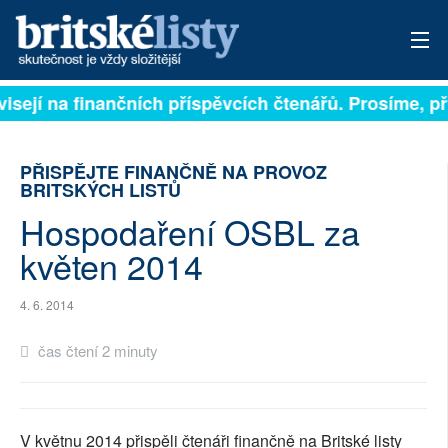
visejí na finančních příspěvcích čtenářů. Prosíme, při
PŘIHLÁSIT
AKTUÁLNÍ VYDÁNÍ
PŘISPĚJTE FINANČNĚ NA PROVOZ
BRITSKÝCH LISTŮ
ARCHIV
Hospodaření OSBL za
ROZHOVORY
květen 2014
TÉMATA
4. 6. 2014
NEJČTENĚJŠÍ ZA 7 DNÍ
čas čtení 2 minuty
AUTOŘI
PŘÍSPĚVKY NA PROVOZ
V květnu 2014 přispěli čtenáři finančně na Britské listy