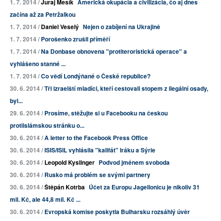
1. 7. 2014 /
Juraj Mesík
Americká okupácia a civilizácia, čo aj dnes
začína až za Petržalkou
1. 7. 2014 /
Daniel Veselý
Nejen o zabíjení na Ukrajině
1. 7. 2014 /
Porošenko zrušil příměří
1. 7. 2014 /
Na Donbase obnovena "protiteroristická operace" a
vyhlášeno stanné ...
1. 7. 2014 /
Co vědí Londýňané o České republice?
30. 6. 2014 /
Tři izraelští mladíci, kteří cestovali stopem z ilegální osady,
byl...
29. 6. 2014 /
Prosíme, stěžujte si u Facebooku na českou
protiislámskou stránku o...
30. 6. 2014 /
A letter to the Facebook Press Office
30. 6. 2014 /
ISIS/ISIL vyhlásila "kalifát" Iráku a Sýrie
30. 6. 2014 /
Leopold Kyslinger
Podvod jménem svoboda
30. 6. 2014 /
Rusko má problém se svými partnery
30. 6. 2014 /
Štěpán Kotrba
Účet za Europu Jagellonicu je nikoliv 31
mil. Kč, ale 44,8 mil. Kč ...
30. 6. 2014 /
Evropská komise poskytla Bulharsku rozsáhlý úvěr