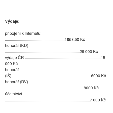
Výdaje:
připojení k internetu:
...........................................................1853,50 Kč
honorář (KD)
..........................................................................29 000 Kč
výdaje ČR ...........................................................................15
000 Kč
honorář
(IŠ)...............................................................................6000 Kč
honorář (DV)
..............................................................................8000 Kč
účetnictví
....................................................................................7 000 Kč