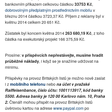
bankovním příkazem celkovou částkou
33753 Kč
,
SOCIÁLNÍ SÍTĚ
dobrovolným předplatným prostřednictvím mobilu
v
březnu 2014 částkou 3723,37 Kč. Příjem z reklamy byl v
RUBRIKY
květnu 2014 celkem 20 651 Kč.
PLNÁ VERZE STRÁNEK
Zůstatek byl koncem května 2014
263 680,19 Kč
, z toho
částka na exekutorský projekt 166 375,59 Kč.
Prosíme:
v příspěvcích nepřestávejte, musíme hradit
průběžné náklady
, i když se je snažíme udržovat na
minimu.
Příspěvky na provoz Britských listů je možno nově zaslat
i z
mobilního telefonu
nebo
na účet v pražské
Raiffeisenbance, číslo účtu: 1001113917, kód banky
5500. Adresa banky je 120 00 Karlovo nám. 10, Praha
2.
Čtenáři mohou přispět na provoz Britských listů
úvěrovou kartou na adrese
www.paypal.com
po