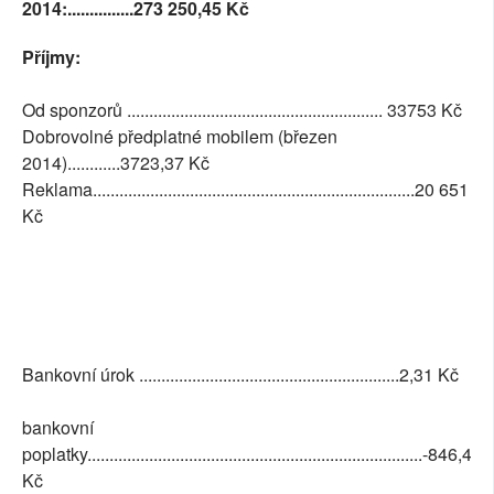
2014:...............273 250,45 Kč
Příjmy:
Od sponzorů .......................................................... 33753 Kč
Dobrovolné předplatné mobilem (březen
2014)............3723,37 Kč
Reklama.........................................................................20 651
Kč
Bankovní úrok ...........................................................2,31 Kč
bankovní
poplatky............................................................................-846,44
Kč