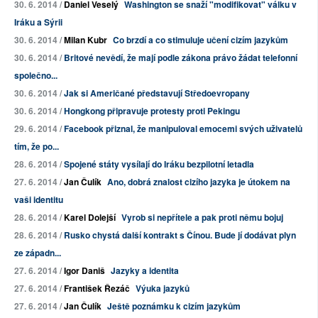
30. 6. 2014 /
Daniel Veselý
Washington se snaží "modifikovat" válku v
Iráku a Sýrii
30. 6. 2014 /
Milan Kubr
Co brzdí a co stimuluje učení cizím jazykům
30. 6. 2014 /
Britové nevědí, že mají podle zákona právo žádat telefonní
společno...
30. 6. 2014 /
Jak si Američané představují Středoevropany
30. 6. 2014 /
Hongkong připravuje protesty proti Pekingu
29. 6. 2014 /
Facebook přiznal, že manipuloval emocemi svých uživatelů
tím, že po...
28. 6. 2014 /
Spojené státy vysílají do Iráku bezpilotní letadla
27. 6. 2014 /
Jan Čulík
Ano, dobrá znalost cizího jazyka je útokem na
vaši identitu
28. 6. 2014 /
Karel Dolejší
Vyrob si nepřítele a pak proti němu bojuj
28. 6. 2014 /
Rusko chystá další kontrakt s Čínou. Bude jí dodávat plyn
ze západn...
27. 6. 2014 /
Igor Daniš
Jazyky a identita
27. 6. 2014 /
František Řezáč
Výuka jazyků
27. 6. 2014 /
Jan Čulík
Ještě poznámku k cizím jazykům