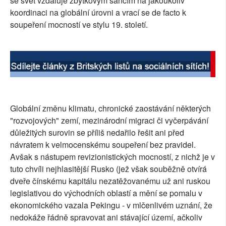
se svět vzdaluje zbytkovým šancím na jakoukoliv
koordinaci na globální úrovni a vrací se de facto k
soupeření mocností ve stylu 19. století.
Globální změnu klimatu, chronické zaostávání některých
"rozvojových" zemí, mezinárodní migraci či vyčerpávání
důležitých surovin se příliš nedařilo řešit ani před
návratem k velmocenskému soupeření bez pravidel.
Avšak s nástupem revizionistických mocností, z nichž je v
tuto chvíli nejhlasitější Rusko (jež však souběžně otvírá
dveře čínskému kapitálu nezatěžovanému už ani ruskou
legislativou do východních oblastí a mění se pomalu v
ekonomického vazala Pekingu - v mlčenlivém uznání, že
nedokáže řádně spravovat ani stávající území, ačkoliv