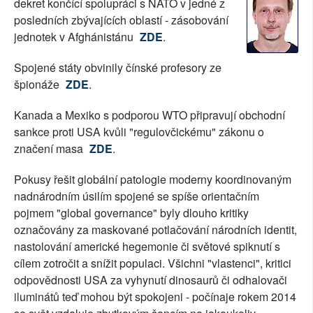
dekret končící spolupráci s NATO v jedné z
SOCIÁLNÍ SÍTĚ
posledních zbývajících oblastí - zásobování
jednotek v Afghánistánu
ZDE
.
RUBRIKY
Spojené státy obvinily čínské profesory ze
PLNÁ VERZE STRÁNEK
špionáže
ZDE
.
Kanada a Mexiko s podporou WTO připravují obchodní
sankce proti USA kvůli "regulovčickému" zákonu o
značení masa
ZDE
.
Pokusy řešit globální patologie moderny koordinovaným
nadnárodním úsilím spojené se spíše orientačním
pojmem "global governance" byly dlouho kritiky
označovány za maskované potlačování národních identit,
nastolování americké hegemonie či světové spiknutí s
cílem zotročit a snížit populaci. Všichni "vlastenci", kritici
odpovědnosti USA za vyhynutí dinosaurů či odhalovači
iluminátů teď mohou být spokojeni - počínaje rokem 2014