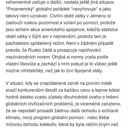
vehementně usiluje o další), nastala ještě jiná situace.
"Proamerický" globální pořádek "nevyhovuje" a jako
takový není uznáván. Civilní oběti války v Jemenu si
zaslouží ruskou pozornost a volání po pomoci, protože
jsou terčem akce amerického spojence, kdežto statisíce
obětí války v Sýrii ani v nejmenším, protože tam je
pachatelem spřátelený režim. Není v žádném případě
pravda, že Rusko žádá a prosazuje naplňování
mezinárodních norem: Ohýbá si normy zcela podle
vlastní libovůle a zachází s nimi pokud je to vůbec ještě
možné nihilističtěji, než jak to činí Spojené státy.
V situaci, kdy se znepřátelené země na prvním místě
snaží konkurentům škodit za každou cenu a teprve kdesi
hodně daleko vzadu zůstaly dlouhodobé úvahy o řešení
globálních civilizačních problémů, je víceméně zaručeno,
že se nepodaří prosadit žádnou další dohodu o ochraně
klimatu, nový program globální pomoci - nebo třeba
mírovou dohodu kdekoliv, která by byla něčím jiným než