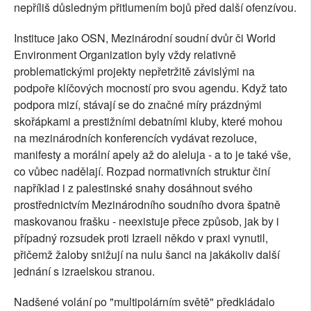
nepříliš důsledným přitlumením bojů před další ofenzívou.
Instituce jako OSN, Mezinárodní soudní dvůr či World
Environment Organization byly vždy relativně
problematickými projekty nepřetržitě závislými na
podpoře klíčových mocností pro svou agendu. Když tato
podpora mizí, stávají se do značné míry prázdnými
skořápkami a prestižními debatními kluby, které mohou
na mezinárodních konferencích vydávat rezoluce,
manifesty a morální apely až do aleluja - a to je také vše,
co vůbec nadělají. Rozpad normativních struktur činí
například i z palestinské snahy dosáhnout svého
prostřednictvím Mezinárodního soudního dvora špatně
maskovanou frašku - neexistuje přece způsob, jak by i
případný rozsudek proti Izraeli někdo v praxi vynutil,
přičemž žaloby snižují na nulu šanci na jakákoliv další
jednání s izraelskou stranou.
Nadšené volání po "multipolárním světě" předkládalo