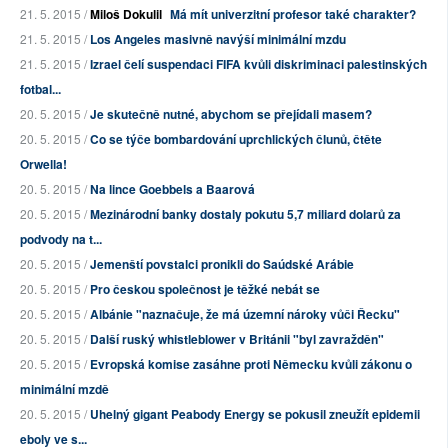
21. 5. 2015 /
Miloš Dokulil
Má mít univerzitní profesor také charakter?
21. 5. 2015 /
Los Angeles masivně navýší minimální mzdu
21. 5. 2015 /
Izrael čelí suspendaci FIFA kvůli diskriminaci palestinských
fotbal...
20. 5. 2015 /
Je skutečně nutné, abychom se přejídali masem?
20. 5. 2015 /
Co se týče bombardování uprchlických člunů, čtěte
Orwella!
20. 5. 2015 /
Na lince Goebbels a Baarová
20. 5. 2015 /
Mezinárodní banky dostaly pokutu 5,7 miliard dolarů za
podvody na t...
20. 5. 2015 /
Jemenští povstalci pronikli do Saúdské Arábie
20. 5. 2015 /
Pro českou společnost je těžké nebát se
20. 5. 2015 /
Albánie "naznačuje, že má územní nároky vůči Řecku"
20. 5. 2015 /
Další ruský whistleblower v Británii "byl zavražděn"
20. 5. 2015 /
Evropská komise zasáhne proti Německu kvůli zákonu o
minimální mzdě
20. 5. 2015 /
Uhelný gigant Peabody Energy se pokusil zneužít epidemii
eboly ve s...