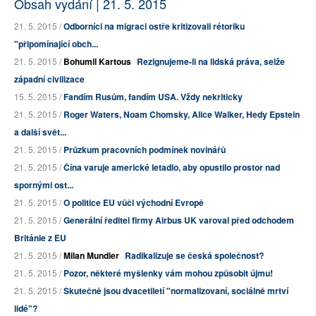
Obsah vydání | 21. 5. 2015
21. 5. 2015 /
Odborníci na migraci ostře kritizovali rétoriku
"připomínající obch...
21. 5. 2015 /
Bohumil Kartous
Rezignujeme-li na lidská práva, selže
západní civilizace
15. 5. 2015 /
Fandím Rusům, fandím USA. Vždy nekriticky
21. 5. 2015 /
Roger Waters, Noam Chomsky, Alice Walker, Hedy Epstein
a další svět...
21. 5. 2015 /
Průzkum pracovních podmínek novinářů
21. 5. 2015 /
Čína varuje americké letadlo, aby opustilo prostor nad
spornými ost...
21. 5. 2015 /
O politice EU vůči východní Evropě
21. 5. 2015 /
Generální ředitel firmy Airbus UK varoval před odchodem
Británie z EU
21. 5. 2015 /
Milan Mundier
Radikalizuje se česká společnost?
21. 5. 2015 /
Pozor, některé myšlenky vám mohou způsobit újmu!
21. 5. 2015 /
Skutečně jsou dvacetiletí "normalizovaní, sociálně mrtví
lidé"?