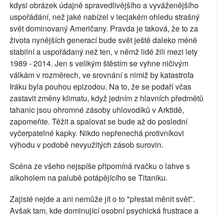
kdysi obrázek údajně spravedlivějšího a vyváženějšího
uspořádání, než jaké nabízel v lecjakém ohledu strašný
svět dominovaný Američany. Pravda je taková, že to za
života nynějších generací bude svět ještě daleko méně
stabilní a uspořádaný než ten, v němž lidé žili mezi lety
1989 - 2014. Jen s velikým štěstím se vyhne ničivým
válkám v rozměrech, ve srovnání s nimiž by katastrofa
Iráku byla pouhou epizodou. Na to, že se podaří včas
zastavit změny klimatu, když jedním z hlavních předmětů
tahanic jsou ohromné zásoby uhlovodíků v Arktidě,
zapomeňte. Těžit a spalovat se bude až do poslední
vyčerpatelné kapky. Nikdo nepřenechá protivníkovi
výhodu v podobě nevyužitých zásob surovin.
Scéna ze všeho nejspíše připomíná rvačku o lahve s
alkoholem na palubě potápějícího se Titaniku.
Zajisté nejde a ani nemůže jít o to "přestat měnit svět".
Avšak tam, kde dominující osobní psychická frustrace a