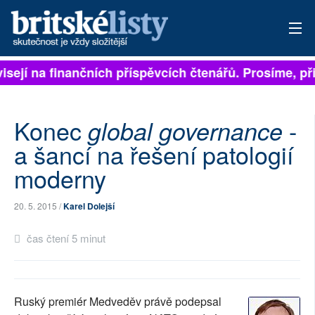
visejí na finančních příspěvcích čtenářů. Prosíme, při
PŘIHLÁSIT
AKTUÁLNÍ VYDÁNÍ
Konec
-
global governance
ARCHIV
a šancí na řešení patologií
moderny
ROZHOVORY
TÉMATA
20. 5. 2015 /
Karel Dolejší
NEJČTENĚJŠÍ ZA 7 DNÍ
čas čtení 5 minut
AUTOŘI
PŘÍSPĚVKY NA PROVOZ
Ruský premiér Medveděv právě podepsal