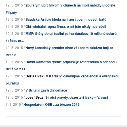
19. 5. 2015 /
Zoufalým uprchlíkům v člunech na moři nabídly útočiště
Filipíny
19. 5. 2015 /
Saúdská Arábie hledá na inzerát osm nových katů
19. 5. 2015 /
Obří globální ropná firma, o níž jste nikdy neslyšeli
19. 5. 2015 /
MMF: Státy dotují fosilní paliva částkou 10 milionů dolarů
každou m...
19. 5. 2015 /
Nový kanadský premiér chce zákonem zakázat bojkot
Izraele
19. 5. 2015 /
David Cameron rychle připravuje referendum o odchodu
Británie z EU
19. 5. 2015 /
Boris Cvek
V Karlu IV. oslavujme vzdělanost a evropskou
pluralitu
19. 5. 2015 /
V Británii zavládla deflace
18. 5. 2015 /
Josef Brož
Sirotci pravdy, dezertéři lásky – V. část
7. 4. 2015 /
Hospodaření OSBL za březen 2015