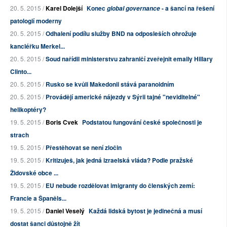
20. 5. 2015 /
Karel Dolejší
Konec
- a šancí na řešení
global governance
patologií moderny
20. 5. 2015 /
Odhalení podílu služby BND na odposleších ohrožuje
kancléřku Merkel...
20. 5. 2015 /
Soud nařídil ministerstvu zahraničí zveřejnit emaily Hillary
Clinto...
20. 5. 2015 /
Rusko se kvůli Makedonii stává paranoidním
20. 5. 2015 /
Provádějí americké nájezdy v Sýrii tajné "neviditelné"
helikoptéry?
19. 5. 2015 /
Boris Cvek
Podstatou fungování české společnosti je
strach
19. 5. 2015 /
Přestěhovat se není zločin
19. 5. 2015 /
Kritizuješ, jak jedná izraelská vláda? Podle pražské
Židovské obce ...
19. 5. 2015 /
EU nebude rozdělovat imigranty do členských zemí:
Francie a Španěls...
19. 5. 2015 /
Daniel Veselý
Každá lidská bytost je jedinečná a musí
dostat šanci důstojně žít