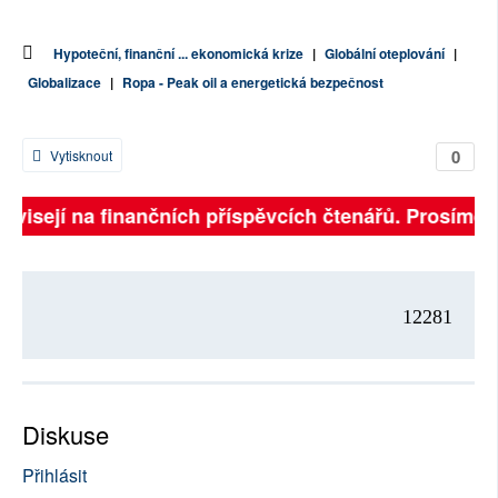
Hypoteční, finanční ... ekonomická krize
|
Globální oteplování
|
Globalizace
|
Ropa - Peak oil a energetická bezpečnost
0
Vytisknout
závisejí na finančních příspěvcích čtenářů. Prosíme, p
12281
Diskuse
Přihlásit