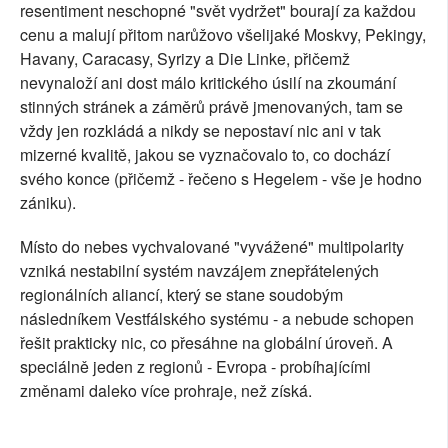
resentiment neschopné "svět vydržet" bourají za každou
cenu a malují přitom narůžovo všelijaké Moskvy, Pekingy,
Havany, Caracasy, Syrizy a Die Linke, přičemž
nevynaloží ani dost málo kritického úsilí na zkoumání
stinných stránek a záměrů právě jmenovaných, tam se
vždy jen rozkládá a nikdy se nepostaví nic ani v tak
mizerné kvalitě, jakou se vyznačovalo to, co dochází
svého konce (přičemž - řečeno s Hegelem - vše je hodno
zániku).
Místo do nebes vychvalované "vyvážené" multipolarity
vzniká nestabilní systém navzájem znepřátelených
regionálních aliancí, který se stane soudobým
následníkem Vestfálského systému - a nebude schopen
řešit prakticky nic, co přesáhne na globální úroveň. A
speciálně jeden z regionů - Evropa - probíhajícími
změnami daleko více prohraje, než získá.