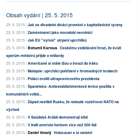
Obsah vydání | 25. 5. 2015
25. 5. 2015 /
Jak se divadelní diváci promění v kapitalistické tyrany
22. 5. 2015 /
Zaměstnanci jako novodobí nevolníci
25. 5. 2015 /
Jak EU "vyřeší" utrpení uprchlíků
25. 5. 2015 /
Bohumil Kartous
Českému vzdělávání hrozí, že kvůli
sporům ministrů přijde o miliardy
25. 5. 2015 /
Američané si stále lžou o invazi do Iráku
25. 5. 2015 /
Malajsie: uprchlíci pohřbeni v hromadných hrobech
25. 5. 2015 /
Poláci zvolili ultrapravicového prezidenta
25. 5. 2015 /
Španělsko: Antiestablishmentová levice posílila v
komunálních volbá...
25. 5. 2015 /
Západ neslíbil Rusku, že nebude rozšiřovat NATO na
východ
25. 5. 2015 /
V Saúdské Arábii demonstrují šíité
25. 5. 2015 /
V Indii zemřelo horkem více než 500 lidí
25. 5. 2015 /
Daniel Veselý
Holocaust a to ostatní