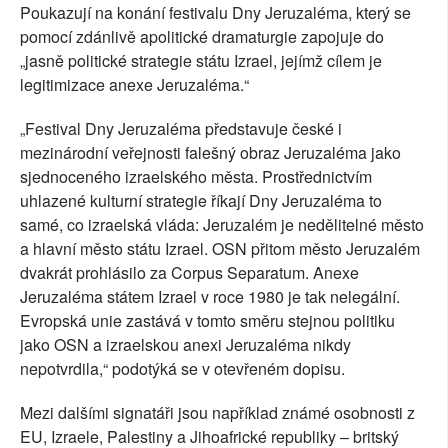
Poukazují na konání festivalu Dny Jeruzaléma, který se
pomocí zdánlivě apolitické dramaturgie zapojuje do
„jasně politické strategie státu Izrael, jejímž cílem je
legitimizace anexe Jeruzaléma.“
„Festival Dny Jeruzaléma představuje české i
mezinárodní veřejnosti falešný obraz Jeruzaléma jako
sjednoceného izraelského města. Prostřednictvím
uhlazené kulturní strategie říkají Dny Jeruzaléma to
samé, co izraelská vláda: Jeruzalém je nedělitelné město
a hlavní město státu Izrael. OSN přitom město Jeruzalém
dvakrát prohlásilo za Corpus Separatum. Anexe
Jeruzaléma státem Izrael v roce 1980 je tak nelegální.
Evropská unie zastává v tomto směru stejnou politiku
jako OSN a izraelskou anexi Jeruzaléma nikdy
nepotvrdila,“ podotýká se v otevřeném dopisu.
Mezi dalšími signatáři jsou například známé osobnosti z
EU, Izraele, Palestiny a Jihoafrické republiky – britský