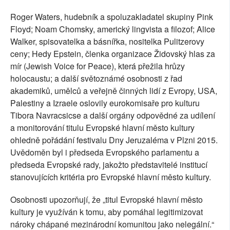
Roger Waters, hudebník a spoluzakladatel skupiny Pink
Floyd; Noam Chomsky, americký lingvista a filozof; Alice
Walker, spisovatelka a básnířka, nositelka Pulitzerovy
ceny; Hedy Epstein, členka organizace Židovský hlas za
mír (Jewish Voice for Peace), která přežila hrůzy
holocaustu; a další světoznámé osobnosti z řad
akademiků, umělců a veřejně činných lidí z Evropy, USA,
Palestiny a Izraele oslovily eurokomisaře pro kulturu
Tibora Navracsicse a další orgány odpovědné za udílení
a monitorování titulu Evropské hlavní město kultury
ohledně pořádání festivalu Dny Jeruzaléma v Plzni 2015.
Uvědoměn byl i předseda Evropského parlamentu a
předseda Evropské rady, jakožto představitelé institucí
stanovujících kritéria pro Evropské hlavní město kultury.
Osobnosti upozorňují, že „titul Evropské hlavní město
kultury je využíván k tomu, aby pomáhal legitimizovat
nároky chápané mezinárodní komunitou jako nelegální.“