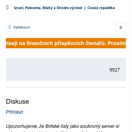
Izrael, Palestina, Blízký a Střední východ
|
Česká republika
0
Vytisknout
závisejí na finančních příspěvcích čtenářů. Prosíme, p
9927
Diskuse
Přihlásit
Upozorňujeme, že Britské listy jako soukromý server si