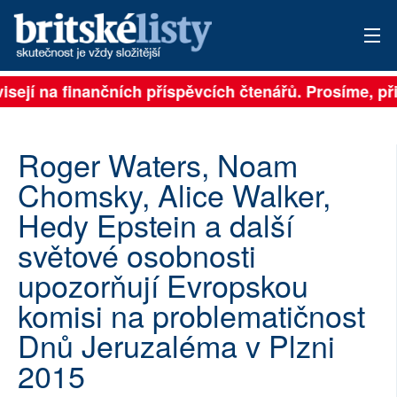
isejí na finančních příspěvcích čtenářů. Prosíme, při
PŘIHLÁSIT
AKTUÁLNÍ VYDÁNÍ
Roger Waters, Noam
ARCHIV
Chomsky, Alice Walker,
Hedy Epstein a další
ROZHOVORY
světové osobnosti
TÉMATA
upozorňují Evropskou
NEJČTENĚJŠÍ ZA 7 DNÍ
komisi na problematičnost
Dnů Jeruzaléma v Plzni
AUTOŘI
2015
PŘÍSPĚVKY NA PROVOZ