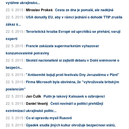
vytáhne ukrajinsko...
22. 5. 2015 /
Miroslav Prokeš
Cesta ze dna je pomalá, ale nadějná
22. 5. 2015 /
USA donutily EU, aby v rámci jednání o dohodě TTIP zrušila
zákaz š...
22. 5. 2015 /
Teroristická hrozba Evropě od uprchlíků se přehání, varují
experti
22. 5. 2015 /
Francie zakázala supermarketům vyhazovat
konzumovatelné potraviny
22. 5. 2015 /
Skotští nacionalisté si zajistili debatu v Dolní sněmovně o
bezpečn...
22. 5. 2015 /
"Antisemité bojují proti festivalu Dny Jeruzaléma v Plzni"
22. 5. 2015 /
Firma Microsoft byla obviněna, že "vyhrožovala britským
poslancům"
22. 5. 2015 /
Jan Čulík
Putin je takový Kalousek s ozbrojenci
22. 5. 2015 /
Daniel Veselý
Čeští novináři a politici přehlížejí
extrémizaci ukrajinské politic...
22. 5. 2015 /
Co si opravdu myslí Rusové
22. 5. 2015 /
Úpadek studia jiných kultur ohrožuje bezpečnost států,