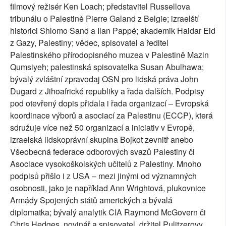
filmový režisér Ken Loach; představitel Russellova
tribunálu o Palestině Pierre Galand z Belgie; izraelští
historici Shlomo Sand a Ilan Pappé; akademik Haidar Eid
z Gazy, Palestiny; vědec, spisovatel a ředitel
Palestinského přírodopisného muzea v Palestině Mazin
Qumsiyeh; palestinská spisovatelka Susan Abulhawa;
bývalý zvláštní zpravodaj OSN pro lidská práva John
Dugard z Jihoafrické republiky a řada dalších. Podpisy
pod otevřený dopis přidala i řada organizací – Evropská
koordinace výborů a asociací za Palestinu (ECCP), která
sdružuje více než 50 organizací a iniciativ v Evropě,
izraelská lidskoprávní skupina Bojkot zevnitř anebo
Všeobecná federace odborových svazů Palestiny či
Asociace vysokoškolských učitelů z Palestiny. Mnoho
podpisů přišlo i z USA – mezi jinými od významných
osobnosti, jako je například Ann Wrightová, plukovnice
Armády Spojených států amerických a bývalá
diplomatka; bývalý analytik CIA Raymond McGovern či
Chris Hedges, novinář a spisovatel, držitel Pulitzerovy