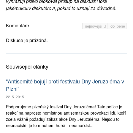
vyhrazují právo blokovat přístup na diskusní fóra
jakémukoliv diskutérovi, pokud to uznají za důvodné.
Komentáře
nejnovější
oblíbené
Diskuse je prázdná.
Související články
"Antisemité bojují proti festivalu Dny Jeruzaléma v
Plzni"
22. 5. 2015
Podporujeme plzeňský festival Dny Jeruzaléma! Tato petice je
reakcí na naprosto nemístnou antisemitskou provokaci lidí, kteří
zcela vážně požadují zákaz akce Dny Jeruzaléma. Nejsou to
neonacisté, je to mnohem horší - neomarxist...