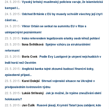
24. 5. 2015 /
Vysoký britský muslimský policista varuje, že islamistická
kampaň i...
24. 5. 2015 /
Odchod Británie z EU by musely schválit všechny její čtyři
části sa...
24. 5. 2015 /
Viktor Orbán se setkal na summitu EU v Rize s
uštěpačnými poznámkami
23. 5. 2015 /
Irsko referendem legalizovalo sňatky osob téhož pohlaví
23. 5. 2015 /
Ilona Švihlíková
Spějme vzhůru za strukturálními
reformami
23. 5. 2015 /
Boris Cvek
Podle Evy Lustigové je utrpení nejchudších v
Indii horší než Osvětim
23. 5. 2015 /
Anglická banka tajně zkoumá budoucí finanční šoky,
způsobené případ...
23. 5. 2015 /
Karel Dolejší
Shrnutí vojenské situace na Ukrajině v
předposledním květnovém týdnu
22. 5. 2015 /
Lukáš Stříteský
Jak je možné, že trpíme zneužívání obětí
holokaustu?
22. 5. 2015 /
Jan Čulík
Rusové jásají, Krymští Tataři jsou zabíjeni, kdo