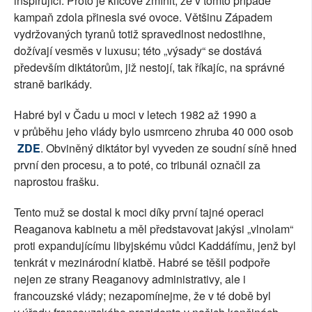
inspirující. Proto je klíčové zmínit, že v tomto případě
kampaň zdola přinesla své ovoce. Většinu Západem
vydržovaných tyranů totiž spravedlnost nedostihne,
dožívají vesměs v luxusu; této „výsady“ se dostává
především diktátorům, již nestojí, tak říkajíc, na správné
straně barikády.
Habré byl v Čadu u moci v letech 1982 až 1990 a
v průběhu jeho vlády bylo usmrceno zhruba 40 000 osob
ZDE
. Obviněný diktátor byl vyveden ze soudní síně hned
první den procesu, a to poté, co tribunál označil za
naprostou frašku.
Tento muž se dostal k moci díky první tajné operaci
Reaganova kabinetu a měl představovat jakýsi „vlnolam“
proti expandujícímu libyjskému vůdci Kaddáfímu, jenž byl
tenkrát v mezinárodní klatbě. Habré se těšil podpoře
nejen ze strany Reaganovy administrativy, ale i
francouzské vlády; nezapomínejme, že v té době byl