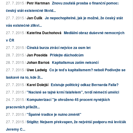
27. 7. 2015 /
Petr Hartman
Znovu zoufalá prosba o finanční pomoc:
český stát existenčně likvid...
27. 7. 2015 /
Jan Čulík
Je nepochopitelné, jak je možné, že český stát
vás existečně zlikvi...
27. 7. 2015 /
Kateřina Duchoňová
Mediální obraz duševně nemocných
v ČR
27. 7. 2015 /
Čínská burza ztrácí nejvíce za osm let
28. 7. 2015 /
Jan Posolda
Přidejte důchodcům
28. 7. 2015 /
Johan Bartoš
Kapitalismus zatím nekončí
27. 7. 2015 /
Uwe Ladwig
Co je teď s kapitalismem? neboli Podívejte se
laskavě na to, kde ži...
27. 7. 2015 /
Karel Dolejší
Existuje politický odkaz Bernarda Falla?
27. 7. 2015 /
"Nacisté se tajně krmí falafelem", tvrdí němečtí umělci
24. 7. 2015 /
Komputerizací "je ohroženo 45 procent nynějších
pracovních příležit...
27. 7. 2015 /
"Špatné tradice je nutno změnit"
27. 7. 2015 /
Stiglitz: Nejsem překvapen, že největší podporu má levičák
Jeremy C...