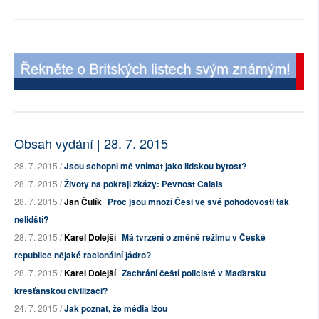
Obsah vydání | 28. 7. 2015
28. 7. 2015 /
Jsou schopni mě vnímat jako lidskou bytost?
28. 7. 2015 /
Životy na pokraji zkázy: Pevnost Calais
28. 7. 2015 /
Jan Čulík
Proč jsou mnozí Češi ve své pohodovosti tak
nelidští?
28. 7. 2015 /
Karel Dolejší
Má tvrzení o změně režimu v České
republice nějaké racionální jádro?
28. 7. 2015 /
Karel Dolejší
Zachrání čeští policisté v Maďarsku
křesťanskou civilizaci?
24. 7. 2015 /
Jak poznat, že média lžou