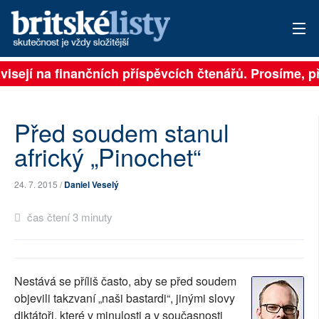
ávisejí na finančních příspěvcích čtenářů. Prosíme, př
PŘIHLÁSIT
AKTUÁLNÍ VYDÁNÍ
Před soudem stanul
ARCHIV
africký „Pinochet“
ROZHOVORY
24. 7. 2015 /
Daniel Veselý
TÉMATA
čas čtení 3 minuty
NEJČTENĚJŠÍ ZA 7 DNÍ
AUTOŘI
Nestává se příliš často, aby se před soudem
objevili takzvaní „naši bastardi“, jinými slovy
PŘÍSPĚVKY NA PROVOZ
diktátoři, které v minulosti a v současnosti