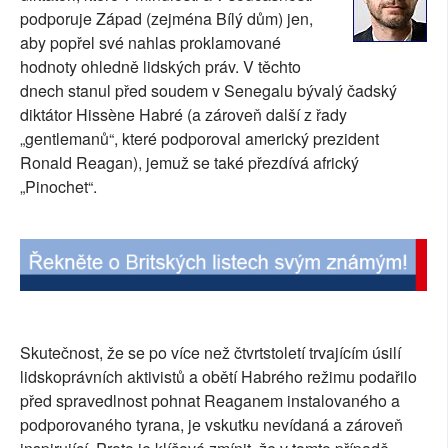
podporuje Západ (zejména Bílý dům) jen,
SOCIÁLNÍ SÍTĚ
aby popřel své nahlas proklamované
hodnoty ohledně lidských práv. V těchto
RUBRIKY
dnech stanul před soudem v Senegalu bývalý čadský
diktátor Hissène Habré (a zároveň další z řady
PLNÁ VERZE STRÁNEK
„gentlemanů“, které podporoval americký prezident
Ronald Reagan), jemuž se také přezdívá africký
„Pinochet“.
Skutečnost, že se po více než čtvrtstoletí trvajícím úsilí
lidskoprávních aktivistů a obětí Habrého režimu podařilo
před spravedlnost pohnat Reaganem instalovaného a
podporovaného tyrana, je vskutku nevídaná a zároveň