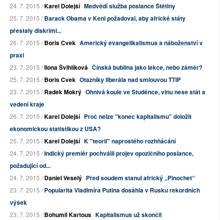
24. 7. 2015 /
Karel Dolejší
Medvědí služba poslance Štětiny
25. 7. 2015 /
Barack Obama v Keni požadoval, aby africké státy
přestaly diskrimi...
26. 7. 2015 /
Boris Cvek
Americký evangelikalismus a náboženství v
praxi
23. 7. 2015 /
Ilona Švihlíková
Čínská bublina jako lekce, nebo záměr?
25. 7. 2015 /
Boris Cvek
Otazníky liberála nad smlouvou TTIP
23. 7. 2015 /
Radek Mokrý
Ohnivá koule ve Studénce, vinu nese stát a
vedení kraje
26. 7. 2015 /
Karel Dolejší
Proč nelze "konec kapitalismu" doložit
ekonomickou statistikou z USA?
25. 7. 2015 /
Karel Dolejší
K "teorii" naprostého rozhňácání
24. 7. 2015 /
Indický premiér pochválil projev opozičního poslance,
požadující od...
24. 7. 2015 /
Daniel Veselý
Před soudem stanul africký „Pinochet“
23. 7. 2015 /
Popularita Vladimíra Putina dosáhla v Rusku rekordních
výšek
23. 7. 2015 /
Bohumil Kartous
Kapitalismus už skončil