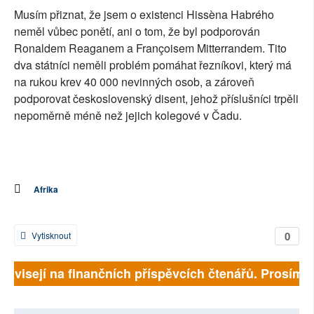
Musím přiznat, že jsem o existenci Hissèna Habrého
neměl vůbec ponětí, ani o tom, že byl podporován
Ronaldem Reaganem a Françoisem Mitterrandem. Tito
dva státníci neměli problém pomáhat řezníkovi, který má
na rukou krev 40 000 nevinných osob, a zároveň
podporovat československý disent, jehož příslušníci trpěli
nepoměrně méně než jejich kolegové v Čadu.
Afrika
0
Vytisknout
 závisejí na finančních příspěvcích čtenářů. Prosíme, 