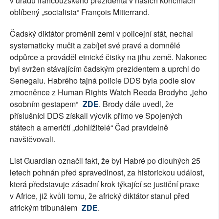
v úřadu francouzského prezidenta v našich končinách
oblíbený „socialista“ François Mitterrand.
Čadský diktátor proměnil zemi v policejní stát, nechal
systematicky mučit a zabíjet své pravé a domnělé
odpůrce a prováděl etnické čistky na jihu země. Nakonec
byl svržen stávajícím čadským prezidentem a uprchl do
Senegalu. Habrého tajná policie DDS byla podle slov
zmocněnce z Human Rights Watch Reeda Brodyho „jeho
osobním gestapem“
ZDE
. Brody dále uvedl, že
příslušníci DDS získali výcvik přímo ve Spojených
státech a američtí „dohlížitelé“ Čad pravidelně
navštěvovali.
List Guardian označil fakt, že byl Habré po dlouhých 25
letech pohnán před spravedlnost, za historickou událost,
která představuje zásadní krok týkající se justiční praxe
v Africe, již kvůli tomu, že africký diktátor stanul před
africkým tribunálem
ZDE
.