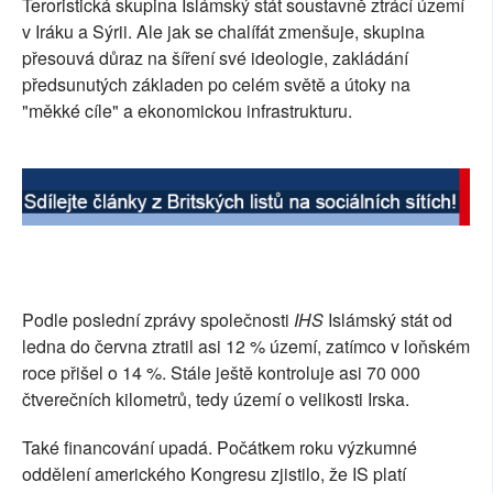
Teroristická skupina Islámský stát soustavně ztrácí území
SOCIÁLNÍ SÍTĚ
v Iráku a Sýrii. Ale jak se chalífát zmenšuje, skupina
přesouvá důraz na šíření své ideologie, zakládání
RUBRIKY
předsunutých základen po celém světě a útoky na
"měkké cíle" a ekonomickou infrastrukturu.
PLNÁ VERZE STRÁNEK
Podle poslední zprávy společnosti
IHS
Islámský stát od
ledna do června ztratil asi 12 % území, zatímco v loňském
roce přišel o 14 %. Stále ještě kontroluje asi 70 000
čtverečních kilometrů, tedy území o velikosti Irska.
Také financování upadá. Počátkem roku výzkumné
oddělení amerického Kongresu zjistilo, že IS platí