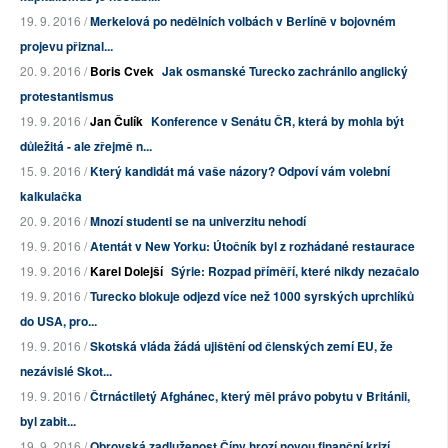
19. 9. 2016 /
Merkelová po nedělních volbách v Berlíně v bojovném
projevu přiznal...
20. 9. 2016 /
Boris Cvek
Jak osmanské Turecko zachránilo anglický
protestantismus
19. 9. 2016 /
Jan Čulík
Konference v Senátu ČR, která by mohla být
důležitá - ale zřejmě n...
15. 9. 2016 /
Který kandidát má vaše názory? Odpoví vám volební
kalkulačka
20. 9. 2016 /
Mnozí studenti se na univerzitu nehodí
19. 9. 2016 /
Atentát v New Yorku: Útočník byl z rozhádané restaurace
19. 9. 2016 /
Karel Dolejší
Sýrie: Rozpad příměří, které nikdy nezačalo
19. 9. 2016 /
Turecko blokuje odjezd více než 1000 syrských uprchlíků
do USA, pro...
19. 9. 2016 /
Skotská vláda žádá ujištění od členských zemí EU, že
nezávislé Skot...
19. 9. 2016 /
Čtrnáctiletý Afghánec, který měl právo pobytu v Británii,
byl zabit...
19. 9. 2016 /
Obrovská zadluženost Číny hrozí novou finanční krizí