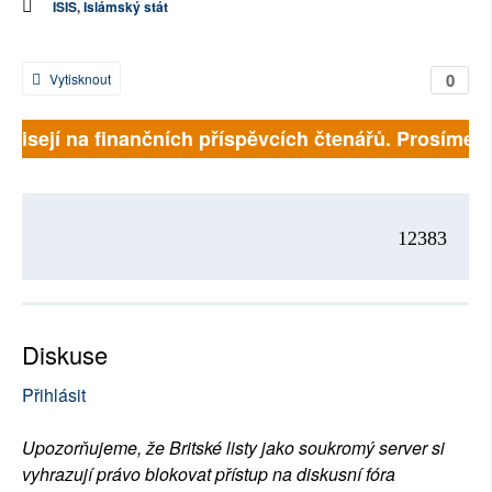
ISIS, Islámský stát
0
Vytisknout
závisejí na finančních příspěvcích čtenářů. Prosíme, p
12383
Diskuse
Přihlásit
Upozorňujeme, že Britské listy jako soukromý server si
vyhrazují právo blokovat přístup na diskusní fóra