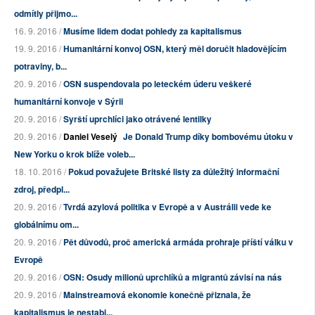
odmítly přijmo...
16. 9. 2016 /
Musíme lidem dodat pohledy za kapitalismus
19. 9. 2016 /
Humanitární konvoj OSN, který měl doručit hladovějícím
potraviny, b...
20. 9. 2016 /
OSN suspendovala po leteckém úderu veškeré
humanitární konvoje v Sýrii
20. 9. 2016 /
Syrští uprchlíci jako otrávené lentilky
20. 9. 2016 /
Daniel Veselý
Je Donald Trump díky bombovému útoku v
New Yorku o krok blíže voleb...
18. 10. 2016 /
Pokud považujete Britské listy za důležitý informační
zdroj, předpl...
20. 9. 2016 /
Tvrdá azylová politika v Evropě a v Austrálii vede ke
globálnímu om...
20. 9. 2016 /
Pět důvodů, proč americká armáda prohraje příští válku v
Evropě
20. 9. 2016 /
OSN: Osudy milionů uprchlíků a migrantů závisí na nás
20. 9. 2016 /
Mainstreamová ekonomie konečně přiznala, že
kapitalismus je nestabi...