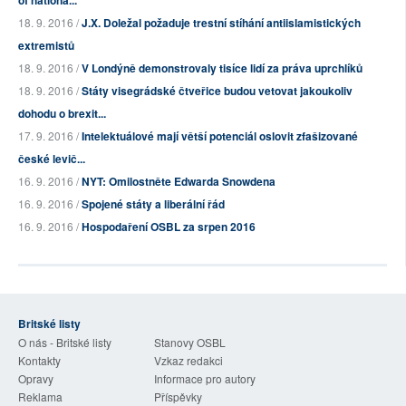
of nationa...
18. 9. 2016 /
J.X. Doležal požaduje trestní stíhání antiislamistických
extremistů
18. 9. 2016 /
V Londýně demonstrovaly tisíce lidí za práva uprchlíků
18. 9. 2016 /
Státy visegrádské čtveřice budou vetovat jakoukoliv
dohodu o brexit...
17. 9. 2016 /
Intelektuálové mají větší potenciál oslovit zfašizované
české levič...
16. 9. 2016 /
NYT: Omilostněte Edwarda Snowdena
16. 9. 2016 /
Spojené státy a liberální řád
16. 9. 2016 /
Hospodaření OSBL za srpen 2016
Britské listy
O nás - Britské listy
Stanovy OSBL
Kontakty
Vzkaz redakci
Opravy
Informace pro autory
Reklama
Příspěvky