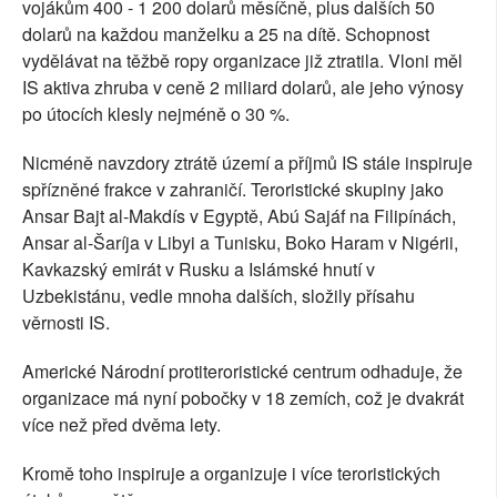
vojákům 400 - 1 200 dolarů měsíčně, plus dalších 50
dolarů na každou manželku a 25 na dítě. Schopnost
vydělávat na těžbě ropy organizace již ztratila. Vloni měl
IS aktiva zhruba v ceně 2 miliard dolarů, ale jeho výnosy
po útocích klesly nejméně o 30 %.
Nicméně navzdory ztrátě území a příjmů IS stále inspiruje
spřízněné frakce v zahraničí. Teroristické skupiny jako
Ansar Bajt al-Makdís v Egyptě, Abú Sajáf na Filipínách,
Ansar al-Šaríja v Libyi a Tunisku, Boko Haram v Nigérii,
Kavkazský emirát v Rusku a Islámské hnutí v
Uzbekistánu, vedle mnoha dalších, složily přísahu
věrnosti IS.
Americké Národní protiteroristické centrum odhaduje, že
organizace má nyní pobočky v 18 zemích, což je dvakrát
více než před dvěma lety.
Kromě toho inspiruje a organizuje i více teroristických