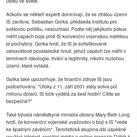
útoků ve světě.
Ačkoliv se někteří experti domnívají, že se ztrátou území
IS zanikne, Sebastian Gorka, předseda Institutu pro
světovou politiku, nesouhlasí. Podle něj jakýkoliv pokus
měřit úspěch boje proti IS konvenční vojenskou metrikou
je pochybný. Gorka tvrdí, že IS je sofistikované
celosvětové povstalecké hnutí, jehož úspěch lze měřit v
termínech ideologie, trvání a legitimity, nikoliv rozlohou
území, které ovládá.
Gorka také upozorňuje, že finanční zdroje IS jsou
podceňovány. "Útoky z 11. září 2001 stály sotva půl
milionu dolarů. IS tolik vydělá za šest hodin! Cítíte se
bezpečně?"
Také bývalá náměstkyně ministra obrany Mary Beth Long
tvrdí, že konvenční vojenské uvažování o boji s IS "vede
ke špatným závěrům". Teroristická skupina dál úspěšně
využívá internet, sociální média a online magazín Dábik k