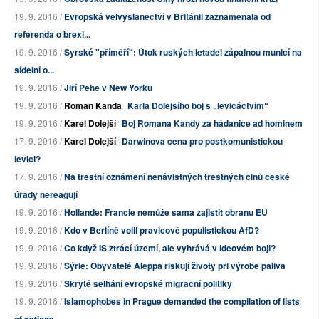
19. 9. 2016 /
Evropská velvyslanectví v Británii zaznamenala od
referenda o brexi...
19. 9. 2016 /
Syrské "příměří": Útok ruských letadel zápalnou municí na
sídelní o...
19. 9. 2016 /
Jiří Pehe v New Yorku
19. 9. 2016 /
Roman Kanda
Karla Dolejšího boj s „levičáctvím“
19. 9. 2016 /
Karel Dolejší
Boj Romana Kandy za hádanice ad hominem
17. 9. 2016 /
Karel Dolejší
Darwinova cena pro postkomunistickou
levici?
17. 9. 2016 /
Na trestní oznámení nenávistných trestných činů české
úřady nereagují
19. 9. 2016 /
Hollande: Francie nemůže sama zajistit obranu EU
19. 9. 2016 /
Kdo v Berlíně volil pravicově populistickou AfD?
19. 9. 2016 /
Co když IS ztrácí území, ale vyhrává v ideovém boji?
19. 9. 2016 /
Sýrie: Obyvatelé Aleppa riskují životy při výrobě paliva
19. 9. 2016 /
Skryté selhání evropské migrační politiky
19. 9. 2016 /
Islamophobes in Prague demanded the compilation of lists