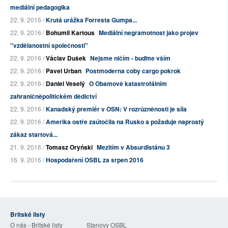
mediální pedagogika
22. 9. 2016 /
Krutá urážka Forresta Gumpa...
22. 9. 2016 /
Bohumil Kartous
Mediální negramotnost jako projev
"vzdělanostní společnosti"
22. 9. 2016 /
Václav Dušek
Nejsme ničím - buďme vším
22. 9. 2016 /
Pavel Urban
Postmoderna coby cargo pokrok
22. 9. 2016 /
Daniel Veselý
O Obamově katastrofálním
zahraničněpolitickém dědictví
22. 9. 2016 /
Kanadský premiér v OSN: V rozrůzněnosti je síla
22. 9. 2016 /
Amerika ostře zaútočila na Rusko a požaduje naprostý
zákaz startová...
21. 9. 2016 /
Tomasz Oryński
Mezitím v Absurdistánu 3
16. 9. 2016 /
Hospodaření OSBL za srpen 2016
Britské listy
O nás - Britské listy
Stanovy OSBL