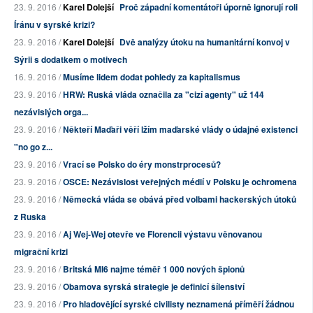
23. 9. 2016 /
Karel Dolejší
Proč západní komentátoři úporně ignorují roli
Íránu v syrské krizi?
23. 9. 2016 /
Karel Dolejší
Dvě analýzy útoku na humanitární konvoj v
Sýrii s dodatkem o motivech
16. 9. 2016 /
Musíme lidem dodat pohledy za kapitalismus
23. 9. 2016 /
HRW: Ruská vláda označila za "cizí agenty" už 144
nezávislých orga...
23. 9. 2016 /
Někteří Maďaři věří lžím maďarské vlády o údajné existenci
"no go z...
23. 9. 2016 /
Vrací se Polsko do éry monstrprocesů?
23. 9. 2016 /
OSCE: Nezávislost veřejných médií v Polsku je ochromena
23. 9. 2016 /
Německá vláda se obává před volbami hackerských útoků
z Ruska
23. 9. 2016 /
Aj Wej-Wej otevře ve Florencii výstavu věnovanou
migrační krizi
23. 9. 2016 /
Britská MI6 najme téměř 1 000 nových špionů
23. 9. 2016 /
Obamova syrská strategie je definicí šílenství
23. 9. 2016 /
Pro hladovějící syrské civilisty neznamená příměří žádnou