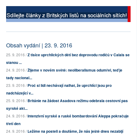
Obsah vydání | 23. 9. 2016
25. 9. 2016 /
Z tisíce uprchlických dětí bez doprovodu rodičů v Calais se
stanou ...
24. 9. 2016 /
Žijeme v novém světě: neoliberalismus odumřel, teď je
tady nacional...
23. 9. 2016 /
Proč si lidi nechávají nalhat, že uprchlíci jsou pro
nadcházející v...
25. 9. 2016 /
Británie na žádost Asadova režimu odebrala cestovní pas
syrské akt...
24. 9. 2016 /
Intenzivní syrské a ruské bombardování Aleppa pokračuje
třetí den
24. 9. 2016 /
Ležíme na posteli a doufáme, že nás ještě dnes nezabijí