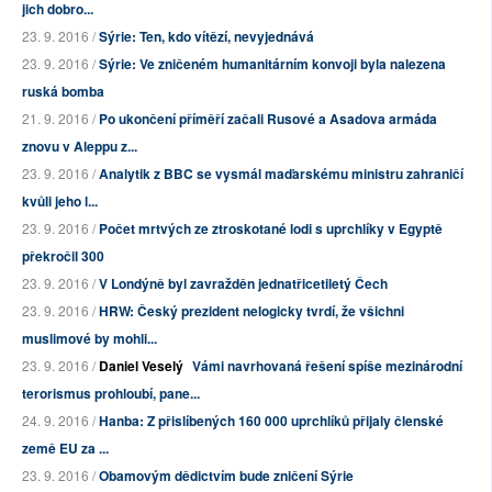
jich dobro...
23. 9. 2016 /
Sýrie: Ten, kdo vítězí, nevyjednává
23. 9. 2016 /
Sýrie: Ve zničeném humanitárním konvoji byla nalezena
ruská bomba
21. 9. 2016 /
Po ukončení příměří začali Rusové a Asadova armáda
znovu v Aleppu z...
23. 9. 2016 /
Analytik z BBC se vysmál maďarskému ministru zahraničí
kvůli jeho l...
23. 9. 2016 /
Počet mrtvých ze ztroskotané lodi s uprchlíky v Egyptě
překročil 300
23. 9. 2016 /
V Londýně byl zavražděn jednatřicetiletý Čech
23. 9. 2016 /
HRW: Český prezident nelogicky tvrdí, že všichni
muslimové by mohli...
23. 9. 2016 /
Daniel Veselý
Vámi navrhovaná řešení spíše mezinárodní
terorismus prohloubí, pane...
24. 9. 2016 /
Hanba: Z přislíbených 160 000 uprchlíků přijaly členské
země EU za ...
23. 9. 2016 /
Obamovým dědictvím bude zničení Sýrie