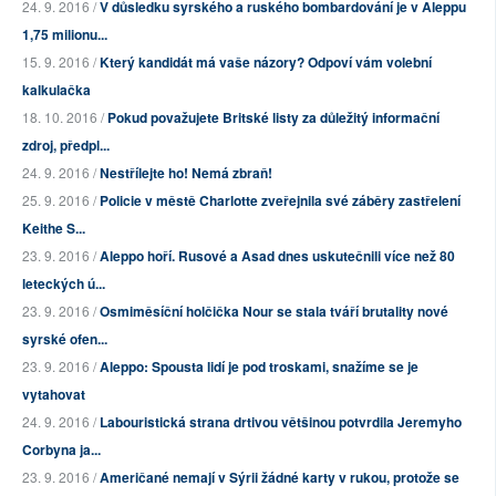
24. 9. 2016 /
V důsledku syrského a ruského bombardování je v Aleppu
1,75 milionu...
15. 9. 2016 /
Který kandidát má vaše názory? Odpoví vám volební
kalkulačka
18. 10. 2016 /
Pokud považujete Britské listy za důležitý informační
zdroj, předpl...
24. 9. 2016 /
Nestřílejte ho! Nemá zbraň!
25. 9. 2016 /
Policie v městě Charlotte zveřejnila své záběry zastřelení
Keithe S...
23. 9. 2016 /
Aleppo hoří. Rusové a Asad dnes uskutečnili více než 80
leteckých ú...
23. 9. 2016 /
Osmiměsíční holčička Nour se stala tváří brutality nové
syrské ofen...
23. 9. 2016 /
Aleppo: Spousta lidí je pod troskami, snažíme se je
vytahovat
24. 9. 2016 /
Labouristická strana drtivou většinou potvrdila Jeremyho
Corbyna ja...
23. 9. 2016 /
Američané nemají v Sýrii žádné karty v rukou, protože se