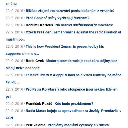
změnu
23. 9. 2016 /
Blíží se zřejmě rozhazování peněz občanům z vrtulníků
23. 9. 2016 /
Proč Spojené státy vyzbrojují Vietnam?
22. 9. 2016 /
Bohumil Kartous
Na hranici udržitelnosti demokracie
22. 9. 2016 /
Czech President Zeman warns against the radicalisation of
muslim po...
22. 9. 2016 /
This is how President Zeman is presented by his
supporters in the c...
22. 9. 2016 /
Boris Cvek
Moderní demokracie je reakcí na dějiny, bez
nich jí nelze pochopit
22. 9. 2016 /
Letecké údery v Aleppu v noci na čtvrtek usmrtily nejméně
49 lidí, ...
22. 9. 2016 /
Pro Petra Korytáře a jeho stoupence jsou někteří lidé jen
psi
22. 9. 2016 /
František Řezáč
Kdo bude prezidentem?
22. 9. 2016 /
Nadia Murad bojuje za spravedlnost za Jezídy. Promluvila v
OSN
22. 9. 2016 /
Petr Valenta
Problémy mediální výchovy a kritická