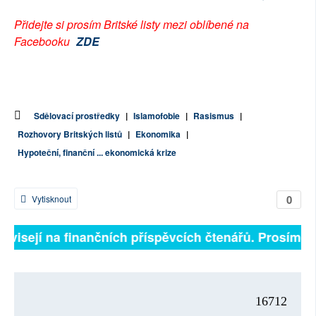
Přidejte si prosím Britské listy mezi oblíbené na
Facebooku
ZDE
Sdělovací prostředky
|
Islamofobie
|
Rasismus
|
Rozhovory Britských listů
|
Ekonomika
|
Hypoteční, finanční ... ekonomická krize
0
Vytisknout
závisejí na finančních příspěvcích čtenářů. Prosíme, p
16712