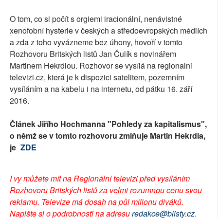
O tom, co si počít s orgiemi iracionální, nenávistné
xenofobní hysterie v českých a středoevropských médiích
a zda z toho vyvázneme bez úhony, hovoří v tomto
Rozhovoru Britských listů Jan Čulík s novinářem
Martinem Hekrdlou. Rozhovor se vysílá na regionalni
televizi.cz, která je k dispozici satelitem, pozemním
vysíláním a na kabelu i na internetu, od pátku 16. září
2016.
Článek Jiřího Hochmanna "Pohledy za kapitalismus",
o němž se v tomto rozhovoru zmiňuje Martin Hekrdla,
je
ZDE
I vy můžete mít na Regionální televizi před vysíláním
Rozhovoru Britských listů za velmi rozumnou cenu svou
reklamu. Televize má dosah na půl milionu diváků.
Napište si o podrobnosti na adresu
redakce@blisty.cz
.