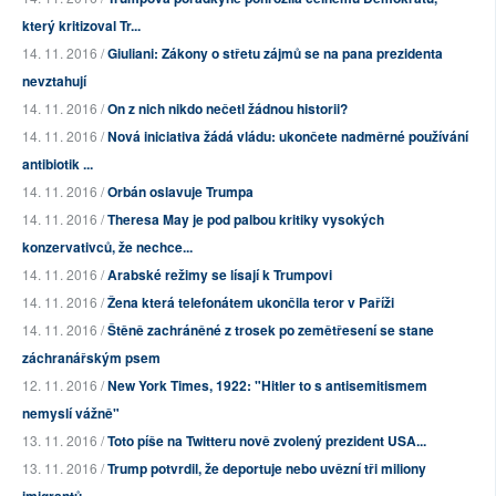
který kritizoval Tr...
14. 11. 2016 /
Giuliani: Zákony o střetu zájmů se na pana prezidenta
nevztahují
14. 11. 2016 /
On z nich nikdo nečetl žádnou historii?
14. 11. 2016 /
Nová iniciativa žádá vládu: ukončete nadměrné používání
antibiotik ...
14. 11. 2016 /
Orbán oslavuje Trumpa
14. 11. 2016 /
Theresa May je pod palbou kritiky vysokých
konzervativců, že nechce...
14. 11. 2016 /
Arabské režimy se lísají k Trumpovi
14. 11. 2016 /
Žena která telefonátem ukončila teror v Paříži
14. 11. 2016 /
Štěně zachráněné z trosek po zemětřesení se stane
záchranářským psem
12. 11. 2016 /
New York Times, 1922: "Hitler to s antisemitismem
nemyslí vážně"
13. 11. 2016 /
Toto píše na Twitteru nově zvolený prezident USA...
13. 11. 2016 /
Trump potvrdil, že deportuje nebo uvězní tři miliony