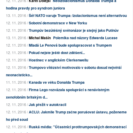
12. 11. 2016 /
Karel Dolejší
Neoizolacionismus Donalda Trumpa a
hodina pravdy pro syndrom juniora
13. 11. 2016 /
Šéf NATO varuje Trumpa: Izolacionismus není alternativou
12. 11. 2016 /
Sobotní demonstrace v New Yorku
12. 11. 2016 /
Trumpův bezútěšný světonázor je stejný jako Putinův
13. 11. 2016 /
Michal Mašín
Polemika nad názory Edwarda Lucase
12. 11. 2016 /
Mladá Le Penová bude spolupracovat s Trumpem
12. 11. 2016 /
Pokud nejste ještě dost zděšení...
12. 11. 2016 /
Hostinec v anglickém Clerkenwellu
12. 11. 2016 /
Trumpovo vítězství motivovalo v sobotu dosud největší
neonacisticko...
11. 11. 2016 /
Kanada ve věku Donalda Trumpa
12. 11. 2016 /
Firma Lego rozvázala spolupráci s nenávistným
xenofobním britským d...
12. 11. 2016 /
Jak přežít v autokracii
12. 11. 2016 /
ACLU: Jakmile Trump začne porušovat ústavu, poženeme
ho před soud
12. 11. 2016 /
Ruská média: "Účastníci protitrumpovských demonstrací