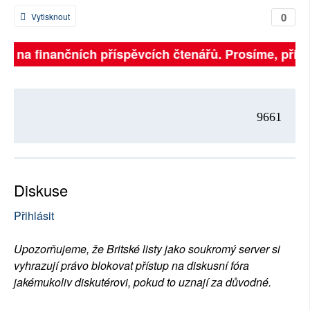
0
Vytisknout
ejí na finančních příspěvcích čtenářů. Prosíme, přisp
9661
Diskuse
Přihlásit
Upozorňujeme, že Britské listy jako soukromý server si
vyhrazují právo blokovat přístup na diskusní fóra
jakémukoliv diskutérovi, pokud to uznají za důvodné.