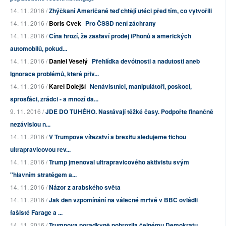
14. 11. 2016 /
Zhýčkaní Američané teď chtějí utéci před tím, co vytvořili
14. 11. 2016 /
Boris Cvek
Pro ČSSD není záchrany
14. 11. 2016 /
Čína hrozí, že zastaví prodej iPhonů a amerických
automobilů, pokud...
14. 11. 2016 /
Daniel Veselý
Přehlídka devótnosti a nadutosti aneb
Ignorace problémů, které přiv...
14. 11. 2016 /
Karel Dolejší
Nenávistníci, manipulátoři, poskoci,
sprosťáci, zrádci - a mnozí da...
9. 11. 2016 /
JDE DO TUHÉHO. Nastávají těžké časy. Podpořte finančně
nezávislou n...
14. 11. 2016 /
V Trumpově vítězství a brexitu sledujeme tichou
ultrapravicovou rev...
14. 11. 2016 /
Trump jmenoval ultrapravicového aktivistu svým
"hlavním stratégem a...
14. 11. 2016 /
Názor z arabského světa
14. 11. 2016 /
Jak den vzpomínání na válečné mrtvé v BBC ovládli
fašisté Farage a ...
14. 11. 2016 /
Trumpova poradkyně pohrozila čelnému Demokratu,