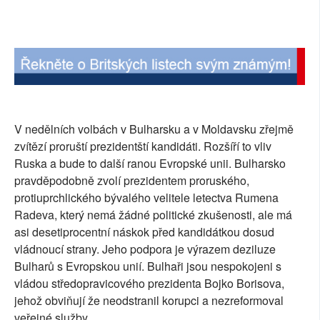
SOCIÁLNÍ SÍTĚ
RUBRIKY
PLNÁ VERZE STRÁNEK
V nedělních volbách v Bulharsku a v Moldavsku zřejmě
zvítězí proruští prezidentští kandidáti. Rozšíří to vliv
Ruska a bude to další ranou Evropské unii. Bulharsko
pravděpodobně zvolí prezidentem proruského,
protiuprchlického bývalého velitele letectva Rumena
Radeva, který nemá žádné politické zkušenosti, ale má
asi desetiprocentní náskok před kandidátkou dosud
vládnoucí strany. Jeho podpora je výrazem deziluze
Bulharů s Evropskou unií. Bulhaři jsou nespokojeni s
vládou středopravicového prezidenta Bojko Borisova,
jehož obviňují že neodstranil korupci a nezreformoval
veřejné služby.