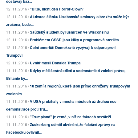
dostávají kaž...
12. 11. 2016 /
"Bitte, nicht den Horror-Clown"
12. 11. 2016 /
Aktivace článku Lisabonské smlouvy o brexitu může být
zrušena, bude...
11. 11. 2016 /
Saúdský student byl usmrcen ve Wisconsinu
12. 11. 2016 /
Problémem ČSSD jsou kliky a programová sterilita
12. 11. 2016 /
Čelní američtí Demokraté vyzývají k odporu proti
Trumpovi
12. 11. 2016 /
Uvnitř mysli Donalda Trumpa
11. 11. 2016 /
Kdyby měli šestnáctiletí a sedmnáctiletí volební právo,
Británie by...
11. 11. 2016 /
10 zemí a regionů, které jsou přímo ohroženy Trumpovým
zvolením
11. 11. 2016 /
V USA probíhaly v mnoha městech už druhou noc
demonstrace proti Tru...
11. 11. 2016 /
"Trumpland" je země, v níž na faktech nezáleží
11. 11. 2016 /
Zuckerberg odmítl obvinění, že falešné zprávy na
Facebooku ovlivnil...