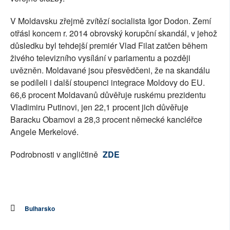
V Moldavsku zřejmě zvítězí socialista Igor Dodon. Zemí
otřásl koncem r. 2014 obrovský korupční skandál, v jehož
důsledku byl tehdejší premiér Vlad Filat zatčen během
živého televizního vysílání v parlamentu a později
uvězněn. Moldavané jsou přesvědčeni, že na skandálu
se podíleli i další stoupenci integrace Moldovy do EU.
66,6 procent Moldavanů důvěřuje ruskému prezidentu
Vladimiru Putinovi, jen 22,1 procent jich důvěřuje
Baracku Obamovi a 28,3 procent německé kancléřce
Angele Merkelové.
Podrobnosti v angličtině
ZDE
Bulharsko