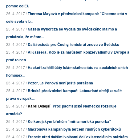
pomoc od EU
26. 4. 2017 /
Theresa Mayová v předvolební kampani: "Chceme stát v
čele světa v b...
25. 4. 2017 /
Gazeta wyborcza se vydala do švédského Malmö a
prokázala, že město...
22. 4. 2017 /
Další ostuda pro Čechy, tentokrát znovu ve Švédsku
25. 4. 2017 /
Al Jazeera: Kdo je za nárůstem konzervatismu v Evropě a
proč to nen...
25. 4. 2017 /
Hackeři zahltili účty Islámského státu na sociálních sítích
homosex...
25. 4. 2017 /
Pozor, Le Penová není ještě poražena
25. 4. 2017 /
Britská předvolební kampaň: Labouristé chtějí zaručit
práva evropsk...
25. 4. 2017 /
Karel Dolejší
Proč pacifistické Německo rozšiřuje
armádu?
25. 4. 2017 /
Ke korejským břehům "míří americká ponorka"
25. 4. 2017 /
Macronova kampaň byla terčem ruských kyberútoků
25. 4. 2017 /
Francie před dalšími volbami čelí existenciálním otázkám