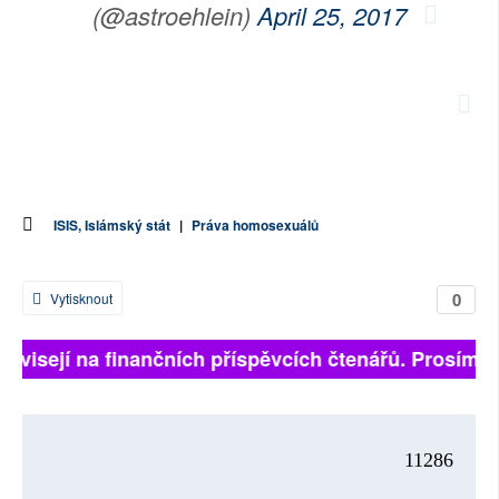
(@astroehlein)
April 25, 2017
ISIS, Islámský stát
|
Práva homosexuálů
0
Vytisknout
 závisejí na finančních příspěvcích čtenářů. Prosíme, 
11286