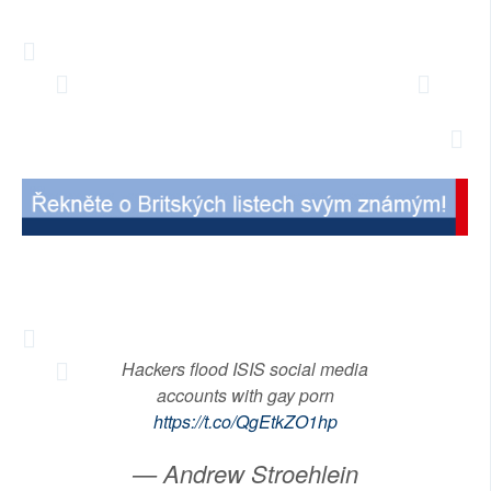
SOCIÁLNÍ SÍTĚ
RUBRIKY
PLNÁ VERZE STRÁNEK
Hackers flood ISIS social media
accounts with gay porn
https://t.co/QgEtkZO1hp
— Andrew Stroehlein