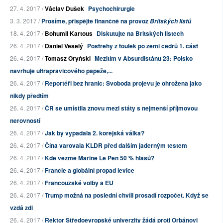
27. 4. 2017 /
Václav Dušek
Psychochirurgie
3. 3. 2017 /
Prosíme, přispějte finančně na provoz
Britských listů
18. 4. 2017 /
Bohumil Kartous
Diskutujte na Britských listech
26. 4. 2017 /
Daniel Veselý
Postřehy z toulek po zemi cedrů 1. část
26. 4. 2017 /
Tomasz Oryński
Mezitím v Absurdistánu 23: Polsko
navrhuje ultrapravicového papeže,...
26. 4. 2017 /
Reportéři bez hranic: Svoboda projevu je ohrožena jako
nikdy předtím
26. 4. 2017 /
ČR se umístila znovu mezi státy s nejmenší příjmovou
nerovností
26. 4. 2017 /
Jak by vypadala 2. korejská válka?
26. 4. 2017 /
Čína varovala KLDR před dalším jaderným testem
26. 4. 2017 /
Kde vezme Marine Le Pen 50 % hlasů?
26. 4. 2017 /
Francie a globální propad levice
26. 4. 2017 /
Francouzské volby a EU
26. 4. 2017 /
Trump možná na poslední chvíli prosadí rozpočet. Když se
vzdá zdi
26. 4. 2017 /
Rektor Středoevropské univerzity žádá proti Orbánovi