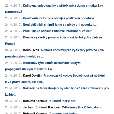
25. 4. 2017 /
Knihovna spisovatelky a přítelkyně z domu smutku Evy
Kantůrkové
25. 4. 2017 /
Kontinentální Evropa obhájila politickou příčetnost
24. 4. 2017 /
Nenávidět lidi, s nimiž jsme se nikdy ani nesetkali...
25. 4. 2017 /
Proč Finsko odolalo Putinově informační válce?
24. 4. 2017 /
Přesné výsledky prvního kola prezidentských voleb ve
Francii
24. 4. 2017 /
Boris Cvek
Několik kontextů pro výsledky prvního kola
prezidentských voleb ve ...
24. 4. 2017 /
Macronův tým odmítl akreditaci ruským
propagandistickým médiím RT a...
24. 4. 2017 /
Karel Dolejší
Francouzské volby: Společnost už neštěpí
levo-pravé dělení, ale pos...
24. 4. 2017 /
Náklady na 8 dní zbrojení by stačily na 12 let vzdělávání pro
každé...
24. 4. 2017 /
Bohumil Kartous
Kulturní teorie her
24. 4. 2017 /
Jáchym Bohumil Kartous
Odhalené pilíře Bílého domu
24. 4. 2017 /
Bohumil Kartous
Amputovaná levice