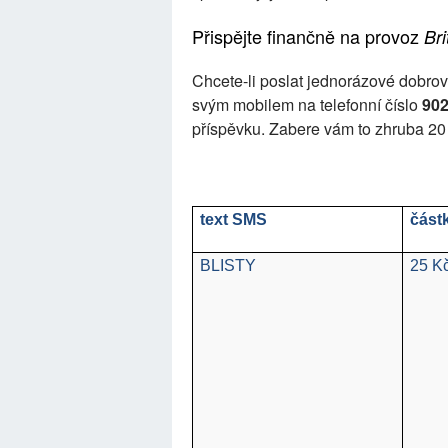
Přispějte finančně na provoz
Bri
Chcete-li poslat jednorázové dobrov
svým mobilem na telefonní číslo
90
příspěvku. Zabere vám to zhruba 20 
text SMS
část
BLISTY
25 K