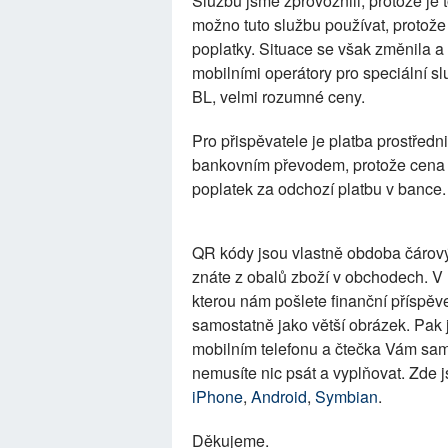
Službu jsme zprovoznili, protože je 
možno tuto službu používat, protož
poplatky. Situace se však změnila a 
mobilními operátory pro speciální s
BL, velmi rozumné ceny.
Pro přispěvatele je platba prostřed
bankovním převodem, protože cena 
poplatek za odchozí platbu v bance.
QR kódy jsou vlastně obdoba čárovýc
znáte z obalů zboží v obchodech. V
kterou nám pošlete finanční příspěv
samostatně jako větší obrázek. Pak 
mobilním telefonu a čtečka Vám sama 
nemusíte nic psát a vyplňovat. Zde
iPhone
,
Android
,
Symbian
.
Děkujeme.