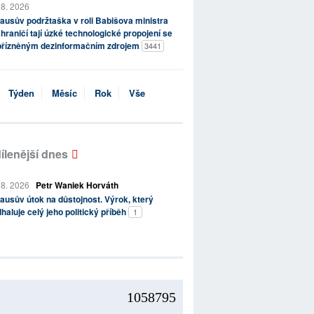
 8. 2026
ausův podržtaška v roli Babišova ministra
hraničí tají úzké technologické propojení se
přízněným dezinformačním zdrojem
3441
Týden
Měsíc
Rok
Vše
ílenější dnes
 8. 2026
Petr Waniek Horváth
ausův útok na důstojnost. Výrok, který
haluje celý jeho politický příběh
1
1058795