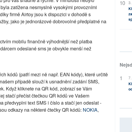
to pro vás snadné a rychlé. V minulosti nebylo
3.
e byla zatížena nesmyslně vysokými provozními
Kl
díky firmě Airtoy jsou k dispozici v dohodě s
za
s
lužby, jako je jednorázové dobrovolné předplatné na
nictvím mobilu finančně výhodnější než platba
dárcem odeslané sms je obvykle menší než
Nejsd
h kódů (patří mezi ně např. EAN kódy), které určitě
7.
 našem případě slouží k usnadnění zadání SMS,
Kl
ek. Když kliknete na QR kód, zobrazí se Vám
od
jej stačí přečíst čtečkou QR kódů ve Vašem
předvyplni text SMS i číslo a stačí jen odeslat -
 jsou odkazy na některé čtečky QR kódů:
NOKIA
,