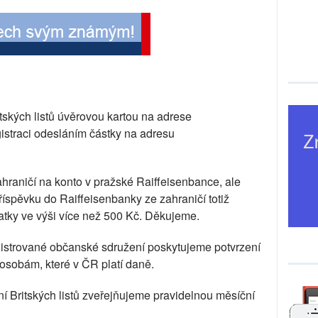
tských listů úvěrovou kartou na adrese
straci odesláním částky na adresu
ahraničí na konto v pražské Raiffeisenbance, ale
říspěvku do Raiffeisenbanky ze zahraničí totiž
latky ve výši více než 500 Kč. Děkujeme.
egistrované občanské sdružení poskytujeme potvrzení
 osobám, které v ČR platí daně.
í Britských listů zveřejňujeme pravidelnou měsíční