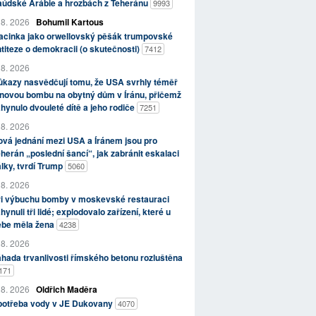
aúdské Arábie a hrozbách z Teheránu
9993
 8. 2026
Bohumil Kartous
acinka jako orwellovský pěšák trumpovské
titeze o demokracii (o skutečnosti)
7412
 8. 2026
kazy nasvědčují tomu, že USA svrhly téměř
novou bombu na obytný dům v Íránu, přičemž
hynulo dvouleté dítě a jeho rodiče
7251
 8. 2026
vá jednání mezi USA a Íránem jsou pro
herán „poslední šancí“, jak zabránit eskalaci
lky, tvrdí Trump
5060
 8. 2026
ři výbuchu bomby v moskevské restauraci
hynuli tři lidé; explodovalo zařízení, které u
ebe měla žena
4238
 8. 2026
hada trvanlivosti římského betonu rozluštěna
171
 8. 2026
Oldřich Maděra
potřeba vody v JE Dukovany
4070