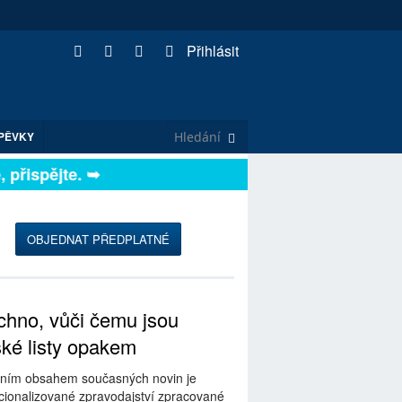
Přihlásit
PĚVKY
řispějte. ➥
OBJEDNAT PŘEDPLATNÉ
hno, vůči čemu jsou
ské listy opakem
ním obsahem současných novin je
ionalizované zpravodajství zpracované