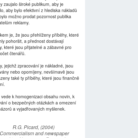
by zaujalo široké publikum, aby je
lo, aby bylo efektivní z hlediska nákladů
bylo možno prodat pozornost publika
telům reklamy.
kem je, že jsou přehlíženy příběhy, které
ly pohoršit, a přednost dostávají
y, které jsou přijatelné a zábavné pro
počet čtenářů.
y, jejichž zpracování je nákladné, jsou
vány nebo opomíjeny, nevšímavě jsou
zeny také ty příběhy, které jsou finančně
ní.
 vede k homogenizaci obsahu novin, k
vání o bezpečných otázkách a omezení
názorů a vyjadřovaných myšlenek.
R.G. Picard, (2004)
“Commercialism and newspaper