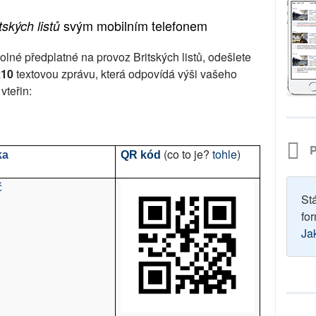
svým mobilním telefonem
tských listů
olné předplatné na provoz Britských listů, odešlete
210
textovou zprávu, která odpovídá výši vašeho
vteřin:
P
(co to je?
tohle
)
ka
QR kód
č
St
for
Ja