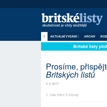
AKTUÁLNÍ VYDÁNÍ
ARCHIV
ROZ
Britské listy plně 
Prosíme, přispěj
Britských listů
3. 3. 2017
čas čtení 3 minuty