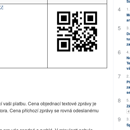
S
Kč
1.
M
an
3.
Dů
tu
za
4.
No
Te
vá
2.
P
za
s
5.
cí vaši platbu. Cena objednací textové zprávy je
Zá
átora. Cena příchozí zprávy se rovná odeslanému
4
3.
S