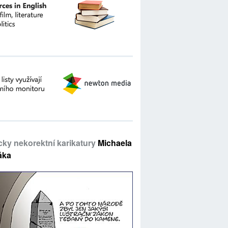
icky nekorektní karikatury
Michaela
áka