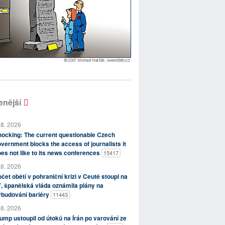
enější
 8. 2026
ocking: The current questionable Czech
vernment blocks the access of journalists it
es not like to its news conferences
15417
 8. 2026
čet obětí v pohraniční krizi v Ceutě stoupl na
, španělská vláda oznámila plány na
ybudování bariéry
11443
 8. 2026
ump ustoupil od útoků na Írán po varování ze