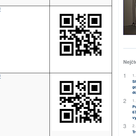
č
Nejčt
1.
č
Sh
go
do
1.
Po
67
v
2.
Tr