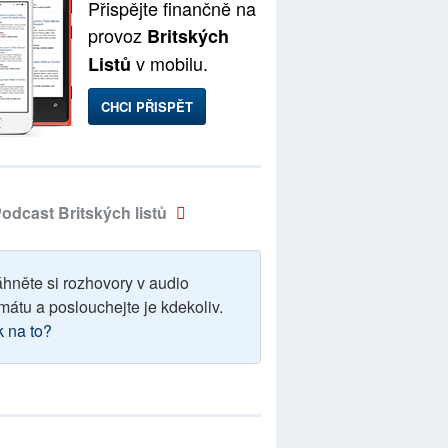
Přispějte finančně na
provoz
Britských
v mobilu.
Listů
CHCI PŘISPĚT
odcast Britských listů
áhněte si rozhovory v audio
mátu a poslouchejte je kdekoliv.
k na to?