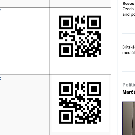
č
č
Polit
Marč