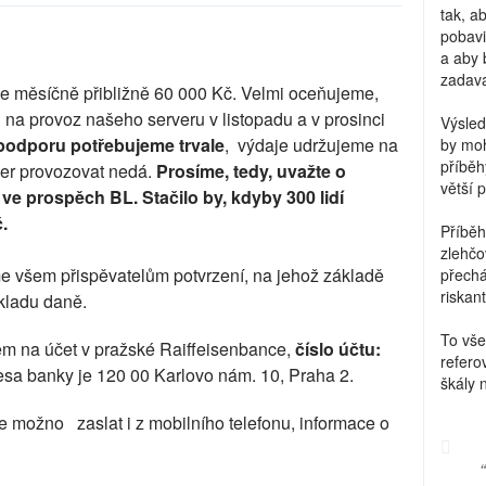
tak, a
pobavi
a aby 
zadava
me měsíčně přibližně 60 000 Kč. Velmi oceňujeme,
 na provoz našeho serveru v listopadu a v prosinci
Výsled
 podporu potřebujeme trvale
, výdaje udržujeme na
by moh
příběh
er provozovat nedá.
Prosíme, tedy, uvažte o
větší 
 ve prospěch BL.
Stačilo by, kdyby 300 lidí
.
Příběh
zlehčo
e všem přispěvatelům potvrzení, na jehož základě
přechá
riskant
ákladu daně.
To vše
em na účet v pražské Raiffeisenbance,
číslo účtu:
refero
esa banky je 120 00 Karlovo nám. 10, Praha 2.
škály 
je možno zaslat i z mobilního telefonu, informace o