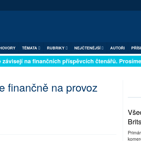
HOVORY
TÉMATA
RUBRIKY
NEJČTENĚJŠÍ
AUTOŘI
PŘÍS
závisejí na finančních příspěvcích čtenářů. Prosíme, p
te finančně na provoz
Všec
Brit
Primár
komerc