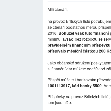
Milí čtenáři,
na provoz Britských listů potřebuje
že čtenáři podstatnou měrou přispěli
2016.
Bohužel však tuto finanční
minimu, avšak bez rozpočtu se serv
pravidelném finančním příspěvku
příspívalo měsíční částkou 200 Kč
Jako občanské sdružení poskytujem
si finanční dar můžete odečíst od z
Přispět můžete i bankovním převod
1001113917, kód banky 5500
. Adr
Příspěvky na provoz Britských listů 
tom jsou níže.