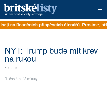
isejí na finančních příspěvcích čtenářů. Prosíme, při
PŘIHLÁSIT
AKTUÁLNÍ VYDÁNÍ
ARCHIV
NYT: Trump bude mít krev
na rukou
ROZHOVORY
6. 8. 2018
TÉMATA
čas čtení 3 minuty
NEJČTENĚJŠÍ ZA 7 DNÍ
AUTOŘI
PŘÍSPĚVKY NA PROVOZ