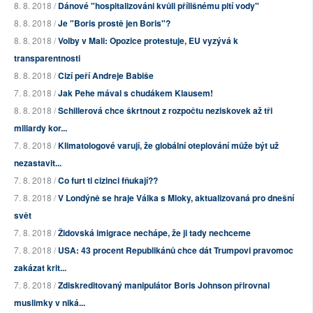
8. 8. 2018 /
Dánové "hospitalizováni kvůli přílišnému pití vody"
8. 8. 2018 /
Je "Boris prostě jen Boris"?
8. 8. 2018 /
Volby v Mali: Opozice protestuje, EU vyzývá k
transparentnosti
8. 8. 2018 /
Cizí peří Andreje Babiše
7. 8. 2018 /
Jak Pehe mával s chudákem Klausem!
8. 8. 2018 /
Schillerová chce škrtnout z rozpočtu neziskovek až tři
miliardy kor...
7. 8. 2018 /
Klimatologové varují, že globální oteplování může být už
nezastavit...
7. 8. 2018 /
Co furt ti cizinci fňukají??
7. 8. 2018 /
V Londýně se hraje Válka s Mloky, aktualizovaná pro dnešní
svět
7. 8. 2018 /
Židovská imigrace nechápe, že ji tady nechceme
7. 8. 2018 /
USA: 43 procent Republikánů chce dát Trumpovi pravomoc
zakázat krit...
7. 8. 2018 /
Zdiskreditovaný manipulátor Boris Johnson přirovnal
muslimky v niká...