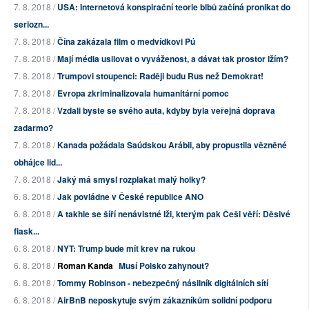
7. 8. 2018 /
USA: Internetová konspirační teorie blbů začíná pronikat do
seriozn...
7. 8. 2018 /
Čína zakázala film o medvídkovi Pú
7. 8. 2018 /
Mají média usilovat o vyváženost, a dávat tak prostor lžím?
7. 8. 2018 /
Trumpovi stoupenci: Raději budu Rus než Demokrat!
7. 8. 2018 /
Evropa zkriminalizovala humanitární pomoc
7. 8. 2018 /
Vzdali byste se svého auta, kdyby byla veřejná doprava
zadarmo?
7. 8. 2018 /
Kanada požádala Saúdskou Arábii, aby propustila vězněné
obhájce lid...
7. 8. 2018 /
Jaký má smysl rozplakat malý holky?
6. 8. 2018 /
Jak povládne v České republice ANO
6. 8. 2018 /
A takhle se šíří nenávistné lži, kterým pak Češi věří: Děsivé
fiask...
6. 8. 2018 /
NYT: Trump bude mít krev na rukou
6. 8. 2018 /
Roman Kanda
Musí Polsko zahynout?
6. 8. 2018 /
Tommy Robinson - nebezpečný násilník digitálních sítí
6. 8. 2018 /
AirBnB neposkytuje svým zákazníkům solidní podporu