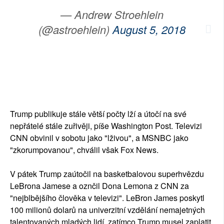
— Andrew Stroehlein
(@astroehlein)
August 5, 2018
Trump publikuje stále větší počty lží a útočí na své
nepřátelé stále zuřivěji, píše Washington Post. Televizi
CNN obvinil v sobotu jako "lživou", a MSNBC jako
"zkorumpovanou", chválil však Fox News.
V pátek Trump zaútočil na basketbalovou superhvězdu
LeBrona Jamese a oznčil Dona Lemona z CNN za
"nejblbějšího člověka v televizi". LeBron James poskytl
100 milionů dolarů na univerzitní vzdělání nemajetných
talentovaných mladých lidí, zatímco Trump musel zaplatit