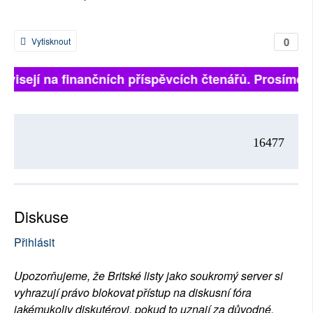
0
Vytisknout
závisejí na finančních příspěvcích čtenářů. Prosíme, p
16477
Diskuse
Přihlásit
Upozorňujeme, že Britské listy jako soukromý server si
vyhrazují právo blokovat přístup na diskusní fóra
jakémukoliv diskutérovi, pokud to uznají za důvodné.