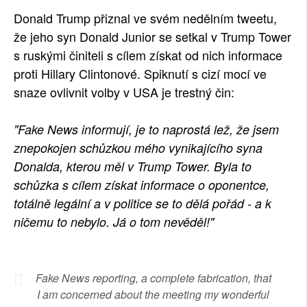
Donald Trump přiznal ve svém nedělním tweetu,
SOCIÁLNÍ SÍTĚ
že jeho syn Donald Junior se setkal v Trump Tower
RUBRIKY
s ruskými činiteli s cílem získat od nich informace
proti Hillary Clintonové. Spiknutí s cizí mocí ve
PLNÁ VERZE STRÁNEK
snaze ovlivnit volby v USA je trestný čin:
"Fake News informují, je to naprostá lež, že jsem
znepokojen schůzkou mého vynikajícího syna
Donalda, kterou měl v Trump Tower. Byla to
schůzka s cílem získat informace o oponentce,
totálně legální a v politice se to dělá pořád - a k
ničemu to nebylo. Já o tom nevěděl!"
Fake News reporting, a complete fabrication, that
I am concerned about the meeting my wonderful