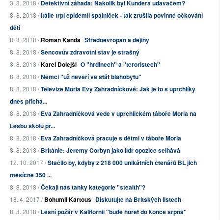
3. 8. 2018 /
Detektivní záhada: Nakolik byl Kundera udavačem?
8. 8. 2018 /
Itálie trpí epidemií spalniček - tak zrušila povinné očkování
dětí
8. 8. 2018 /
Roman Kanda
Středoevropan a dějiny
8. 8. 2018 /
Sencovův zdravotní stav je strašný
8. 8. 2018 /
Karel Dolejší
O "hrdinech" a "teroristech"
8. 8. 2018 /
Němci "už nevěří ve stát blahobytu"
8. 8. 2018 /
Televize Moria Evy Zahradníčkové: Jak je to s uprchlíky
dnes přichá...
8. 8. 2018 /
Eva Zahradníčková vede v uprchlickém táboře Moria na
Lesbu školu pr...
8. 8. 2018 /
Eva Zahradníčková pracuje s dětmi v táboře Moria
8. 8. 2018 /
Británie: Jeremy Corbyn jako lídr opozice selhává
12. 10. 2017 /
Stačilo by, kdyby z 218 000 unikátních čtenářů BL jich
měsíčně 350 ...
8. 8. 2018 /
Čekají nás tanky kategorie "stealth"?
18. 4. 2017 /
Bohumil Kartous
Diskutujte na Britských listech
8. 8. 2018 /
Lesní požár v Kalifornii "bude hořet do konce srpna"