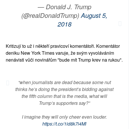
— Donald J. Trump
(@realDonaldTrump)
August 5,
2018
Kritizují to už i někteří pravicoví komentátoři. Komentátor
deniku New York Times varuje, že svým vyvoláváním
nenávisti vůči novinářům "bude mít Trump krev na rukou".
“when journalists are dead because some nut
thinks he’s doing the president’s bidding against
the fifth column that is the media, what will
Trump’s supporters say?”
I imagine they will only cheer even louder.
https://t.co/1id8k7i4Ml