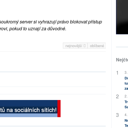
soukromý server si vyhrazují právo blokovat přístup
rovi, pokud to uznají za důvodné.
nejnovější
oblíbené
Nejčt
3.
Dů
tu
za
2.
Tr
S
4.
No
Te