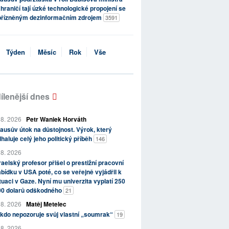
hraničí tají úzké technologické propojení se
přízněným dezinformačním zdrojem
3591
Týden
Měsíc
Rok
Vše
ílenější dnes
 8. 2026
Petr Waniek Horváth
ausův útok na důstojnost. Výrok, který
haluje celý jeho politický příběh
146
 8. 2026
raelský profesor přišel o prestižní pracovní
bídku v USA poté, co se veřejně vyjádřil k
tuaci v Gaze. Nyní mu univerzita vyplatí 250
00 dolarů odškodného
21
 8. 2026
Matěj Metelec
kdo nepozoruje svůj vlastní „soumrak“
19
 8. 2026