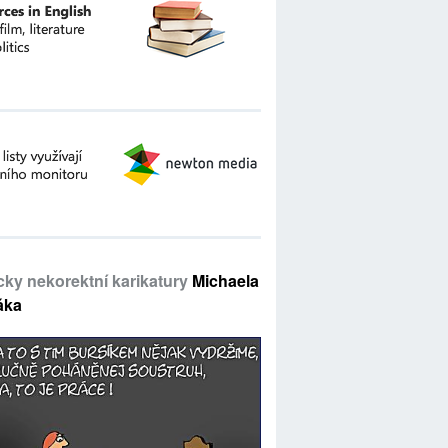
icky nekorektní karikatury
Michaela
áka