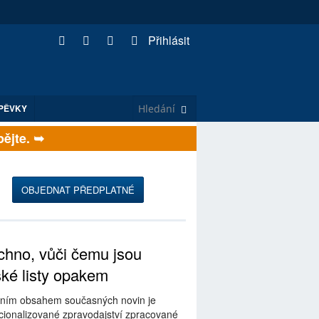
Přihlásit
PĚVKY
te. ➥
OBJEDNAT PŘEDPLATNÉ
hno, vůči čemu jsou
ské listy opakem
ním obsahem současných novin je
ionalizované zpravodajství zpracované