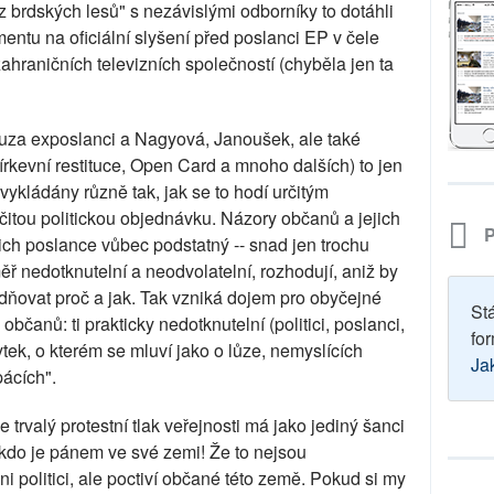
z brdských lesů" s nezávislými odborníky to dotáhli
ntu na oficiální slyšení před poslanci EP v čele
ahraničních televizních společností (chyběla jen ta
auza exposlanci a Nagyová, Janoušek, ale také
kevní restituce, Open Card a mnoho dalších) to jen
vykládány různě tak, jak se to hodí určitým
rčitou politickou objednávku. Názory občanů a jejich
P
ejich poslance vůbec podstatný -- snad jen trochu
ř nedotknutelní a neodvolatelní, rozhodují, aniž by
dňovat proč a jak. Tak vzniká dojem pro obyčejné
St
občanů: ti prakticky nedotknutelní (politici, poslanci,
for
ytek, o kterém se mluví jako o lůze, nemyslících
Ja
pácích".
e trvalý protestní tlak veřejnosti má jako jediný šanci
, kdo je pánem ve své zemi! Že to nejsou
 politici, ale poctiví občané této země. Pokud si my