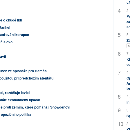
vá
2.
P
e o chudé lidi
za
s
 Daňhel
šetřování korupce
5.
Zá
vé slovo
4
7.
avit
Kl
od
viněn ze špionáže pro Hamás
4.
 použitou při předchozím atentátu
Op
Am
i
i, rozděluje levici
4.
nadále ekonomicky upadat
In
e proti zemím, které pomáhají Snowdenovi
3.
 opozičního politika
S
3.
Kl