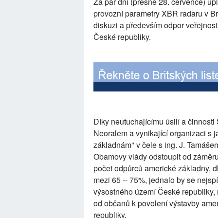
Za pár dní (přesně 28. července) upl
provozní parametry XBR radaru v Br
diskuzi a především odpor veřejnos
České republiky.
Díky neutuchajícímu úsilí a činnosti
Neoralem a vynikající organizaci s 
základnám" v čele s ing. J. Tamášem
Obamovy vlády odstoupit od záměru 
počet odpůrců americké základny, d
mezi 65 -- 75%, jednalo by se nejsp
výsostného území České republiky, 
od občanů k povolení výstavby ame
republiky.