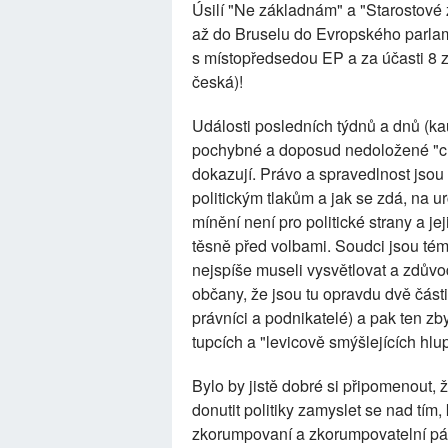
Úsilí "Ne základnám" a "Starostové 
až do Bruselu do Evropského parlame
s místopředsedou EP a za účasti 8 z
česká)!
Události posledních týdnů a dnů (k
pochybné a doposud nedoložené "cír
dokazují. Právo a spravedlnost jsou 
politickým tlakům a jak se zdá, na u
mínění není pro politické strany a j
těsně před volbami. Soudci jsou témě
nejspíše museli vysvětlovat a zdůvo
občany, že jsou tu opravdu dvě části 
právníci a podnikatelé) a pak ten zb
tupcích a "levicově smýšlejících hlu
Bylo by jistě dobré si připomenout, ž
donutit politiky zamyslet se nad tím
zkorumpovaní a zkorumpovatelní páni