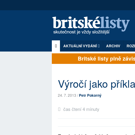
AKTUÁLNÍ VYDÁNÍ
ARCHIV
ROZ
Britské listy plně závise
Výročí jako příkl
24. 7. 2013 /
Petr Pokorný
čas čtení 4 minuty