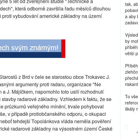
yne 5 let od zveřejnění studie "Technické a
tak, a
dech", která odborně završila řadu měsíců dlouhou
pobavi
ti proti vybudování americké základny na území
a aby 
zadava
Výsled
by moh
příběh
větší 
Příběh
zlehčo
 Starostů z Brd v čele se starostou obce Trokavec J.
přechá
jasnými argumenty proti radaru, organizace "Ne
riskant
 a J. Májíčkem, napomohlo toto usilí rozhodnutí
To vše
stavby radarové základny. Vzhledem k faktu, že se
refero
le průzkumů veřejného mínění, trvale pohyboval
škály 
íše, v případě protiobčanského odporu, o okupaci
neboť tehdejší Topolánkova vláda neměla pověření
rické radarové základny na výsostném území České