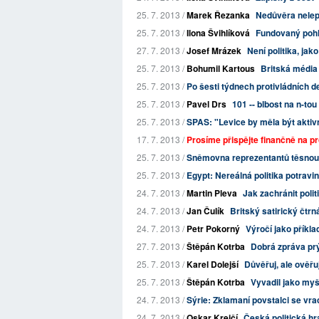
25. 7. 2013 /
Marek Řezanka
Nedůvěra nelep
25. 7. 2013 /
Ilona Švihlíková
Fundovaný pohle
27. 7. 2013 /
Josef Mrázek
Není politika, jako
25. 7. 2013 /
Bohumil Kartous
Britská média 
25. 7. 2013 /
Po šesti týdnech protivládních d
25. 7. 2013 /
Pavel Drs
101 -- blbost na n-tou
25. 7. 2013 /
SPAS: "Levice by měla být aktiv
17. 7. 2013 /
Prosíme přispějte finančně na pro
25. 7. 2013 /
Sněmovna reprezentantů těsnou v
25. 7. 2013 /
Egypt: Nereálná politika potravin
24. 7. 2013 /
Martin Pleva
Jak zachránit polit
24. 7. 2013 /
Jan Čulík
Britský satirický čtrn
24. 7. 2013 /
Petr Pokorný
Výročí jako příkla
27. 7. 2013 /
Štěpán Kotrba
Dobrá zpráva prý
25. 7. 2013 /
Karel Dolejší
Důvěřuj, ale ověřu
25. 7. 2013 /
Štěpán Kotrba
Vyvadil jako myš
24. 7. 2013 /
Sýrie: Zklamaní povstalci se vra
24. 7. 2013 /
Oskar Krejčí
Česká politická hr