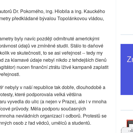
utorů Dr. Pokorného, ing. Hlobila a ing. Kauckého
rametry předkládané bývalou Topolánkovou vládou,
ametry byly navíc později odmítnuté americkými
správnost údajů ve zmíněné studii. Stálo to daňové
kolik ve skutečnosti, to se asi veřejnost -- tedy my
d za klamavé údaje nebyl nikdo z tehdejších členů
 agitátor) nucen finanční ztrátu lživé kampaně zaplatit
veřejnosti.
89' nebyly v naší republice tak dobře, dlouhodobě a
testy, které podporovala velká většina
ru vyvedla do ulic (a nejen v Praze), ale i v mnoha
isícové průvody. Měla podporu současných
noha nevládních organizací i odborů. Protestů se
ných osob z řad vědců, umělců a studentů.