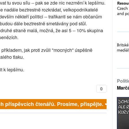
tu svou sílu -- pak se zde nic nezmění k lepšímu.
e nadále beztrestně rozkrádat, velkopodnikatelé
devším někteří politici -- trafikanti se nám občanům
 budou dále beztrestně smetávány pod stůl.
druhé straně malá, možná, že asi 5 -- 10% skupina
penězích.
 příkladem, jak proti zvůli "mocných" úspěšně
valého tlaku.
t k lepšímu.
Polit
Marč
0
ích příspěvcích čtenářů. Prosíme, přispějte. ➥