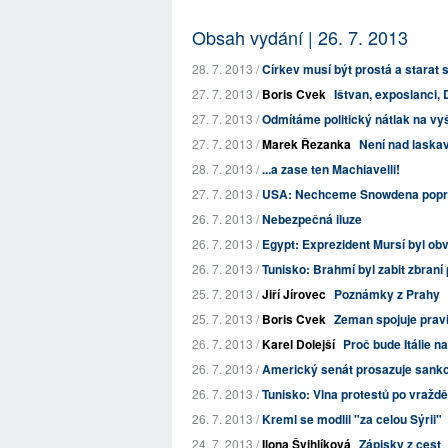
Obsah vydání | 26. 7. 2013
28. 7. 2013 /
Církev musí být prostá a starat s
27. 7. 2013 /
Boris Cvek
Ištvan, exposlanci,
27. 7. 2013 /
Odmítáme politický nátlak na vy
27. 7. 2013 /
Marek Řezanka
Není nad laska
28. 7. 2013 /
...a zase ten Machiavelli!
27. 7. 2013 /
USA: Nechceme Snowdena popr
26. 7. 2013 /
Nebezpečná iluze
26. 7. 2013 /
Egypt: Exprezident Mursí byl ob
26. 7. 2013 /
Tunisko: Brahmí byl zabit zbraní
25. 7. 2013 /
Jiří Jírovec
Poznámky z Prahy
25. 7. 2013 /
Boris Cvek
Zeman spojuje pravic
26. 7. 2013 /
Karel Dolejší
Proč bude Itálie 
26. 7. 2013 /
Americký senát prosazuje sankc
26. 7. 2013 /
Tunisko: Vlna protestů po vraždě
26. 7. 2013 /
Kreml se modlil "za celou Sýrii"
24. 7. 2013 /
Ilona Švihlíková
Zápisky z cest