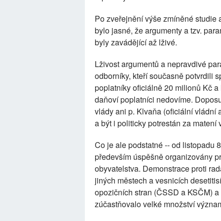
Po zveřejnění výše zmíněné studie a
bylo jasné, že argumenty a tzv. pa
byly zavádějící až lživé.
Lživost argumentů a nepravdivé par
odborníky, kteří současně potvrdili 
poplatníky oficiálně 20 milionů Kč a 
daňoví poplatníci nedovíme. Doposu
vlády ani p. Klvaňa (oficiální vládní
a být i politicky potrestán za matení 
Co je ale podstatné -- od listopadu 
především úspěšně organizovány pro
obyvatelstva. Demonstrace proti rada
jiných městech a vesnicích desetit
opozičních stran (ČSSD a KSČM) a m
zúčastňovalo velké množství význam