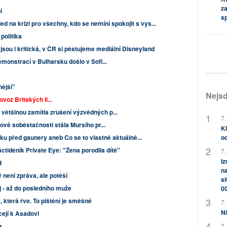
za
í
s
d na krizi pro všechny, kdo se nemíní spokojit s vys...
 politika
jsou i kritická, v ČR si pěstujeme mediální Disneyland
emonstrací v Bulharsku došlo v Sofi...
nější"
Nejsd
voz Britských li...
ětšinou zamítla zrušení výzvědných p...
7.
ové soběstačnosti stála Mursího pr...
Kl
iku před gaunery aneb Co se to vlastně aktuálně...
od
áctideník Private Eye: "Žena porodila dítě"
7.
Iz
d
na
 není zpráva, ale potěší
si
j - až do posledního muže
0
, která řve. To pištění je směšné
7.
Ni
cejí k Asadovi
a
7.