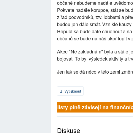
občané nebudeme nadále uvědomovat 
Pokvete nadále korupce, stát se bud
z řad podvodníků, tzv. lobbisté a pře
budou jen dále smát. Vzniklé kauzy
Republika bude dále chudnout a na 
občanů se bude na náš úkor topit v 
Akce "Ne základnám" byla a stále je
bojovat! To byl výsledek aktivity a tr
Jen tak se dá něco v této zemi změni
Vytisknout
Britské listy plně závisejí na finančn
Diskuse