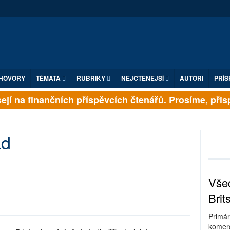
HOVORY
TÉMATA
RUBRIKY
NEJČTENĚJŠÍ
AUTOŘI
PŘÍS
jí na finančních příspěvcích čtenářů. Prosíme, přispěj
ad
Všec
Brit
Primár
komerc