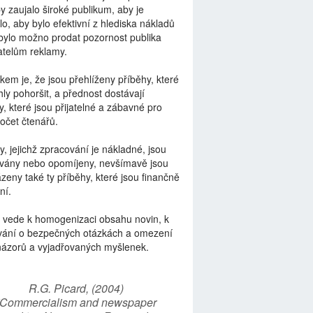
by zaujalo široké publikum, aby je
lo, aby bylo efektivní z hlediska nákladů
bylo možno prodat pozornost publika
telům reklamy.
kem je, že jsou přehlíženy příběhy, které
ly pohoršit, a přednost dostávají
y, které jsou přijatelné a zábavné pro
počet čtenářů.
y, jejichž zpracování je nákladné, jsou
vány nebo opomíjeny, nevšímavě jsou
zeny také ty příběhy, které jsou finančně
ní.
 vede k homogenizaci obsahu novin, k
vání o bezpečných otázkách a omezení
názorů a vyjadřovaných myšlenek.
R.G. Picard, (2004)
“Commercialism and newspaper