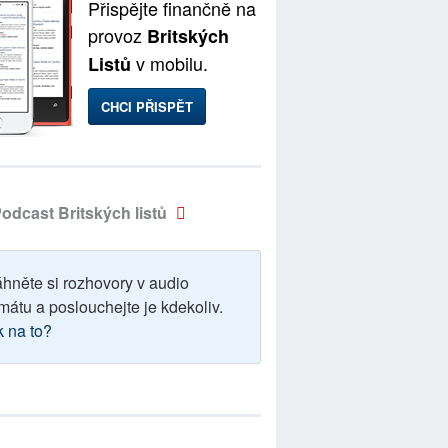
Přispějte finančně na
provoz
Britských
v mobilu.
Listů
CHCI PŘISPĚT
odcast Britských listů
áhněte si rozhovory v audio
mátu a poslouchejte je kdekoliv.
k na to?