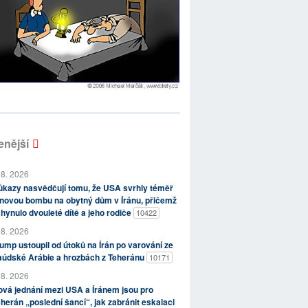
enější
 8. 2026
kazy nasvědčují tomu, že USA svrhly téměř
novou bombu na obytný dům v Íránu, přičemž
hynulo dvouleté dítě a jeho rodiče
10422
 8. 2026
ump ustoupil od útoků na Írán po varování ze
aúdské Arábie a hrozbách z Teheránu
10171
 8. 2026
vá jednání mezi USA a Íránem jsou pro
herán „poslední šancí“, jak zabránit eskalaci