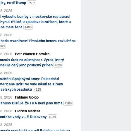
lky, tvrdí Trump
7507
 8. 2026
ři výbuchu bomby v moskevské restauraci
hynuli tři lidé; explodovalo zařízení, které u
ebe měla žena
4400
 8. 2026
hada trvanlivosti římského betonu rozluštěna
363
 8. 2026
Petr Waniek Horváth
ausův útok na důstojnost. Výrok, který
haluje celý jeho politický příběh
4329
 8. 2026
uštěni Spojenými státy: Palestinští
eričané uvízli ve vlně násilí ze strany
zraelských osadníků
4325
 8. 2026
Fabiano Golgo
fantino zjišťuje, že FIFA není jeho firma
4268
 8. 2026
Oldřich Maděra
potřeba vody v JE Dukovany
4259
 8. 2026
ausův podržtaška v roli Babišova ministra