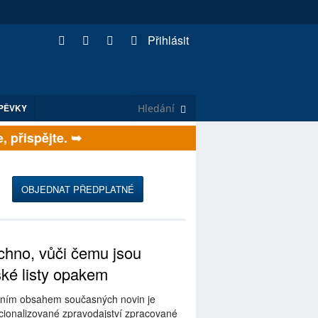
Přihlásit
PĚVKY
přispějte. ➥
OBJEDNAT PŘEDPLATNÉ
hno, vůči čemu jsou
ské listy opakem
ním obsahem současných novin je
ionalizované zpravodajství zpracované