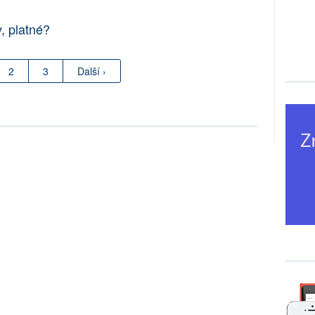
, platné?
2
3
Další ›