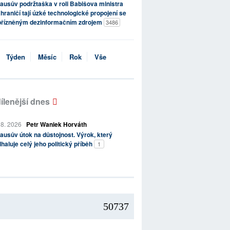
ausův podržtaška v roli Babišova ministra
hraničí tají úzké technologické propojení se
přízněným dezinformačním zdrojem
3486
Týden
Měsíc
Rok
Vše
ílenější dnes
 8. 2026
Petr Waniek Horváth
ausův útok na důstojnost. Výrok, který
haluje celý jeho politický příběh
1
50737