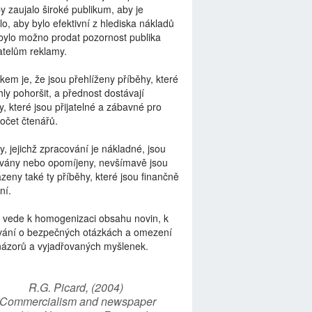
by zaujalo široké publikum, aby je
lo, aby bylo efektivní z hlediska nákladů
bylo možno prodat pozornost publika
telům reklamy.
kem je, že jsou přehlíženy příběhy, které
ly pohoršit, a přednost dostávají
y, které jsou přijatelné a zábavné pro
počet čtenářů.
y, jejichž zpracování je nákladné, jsou
vány nebo opomíjeny, nevšímavě jsou
zeny také ty příběhy, které jsou finančně
ní.
 vede k homogenizaci obsahu novin, k
vání o bezpečných otázkách a omezení
názorů a vyjadřovaných myšlenek.
R.G. Picard, (2004)
“Commercialism and newspaper