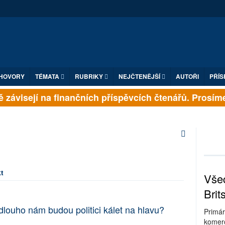
HOVORY
TÉMATA
RUBRIKY
NEJČTENĚJŠÍ
AUTOŘI
PŘÍS
 závisejí na finančních příspěvcích čtenářů. Prosíme, 
t
Všec
Brit
louho nám budou politici kálet na hlavu?
Primár
komerc