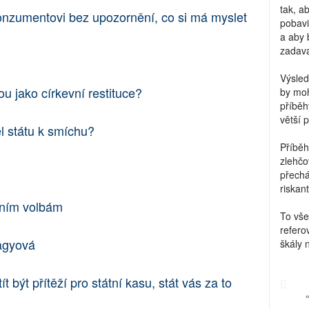
tak, a
onzumentovi bez upozornění, co si má myslet
pobavi
a aby 
zadava
Výsled
 jako církevní restituce?
by moh
příběh
větší 
l státu k smíchu?
Příběh
zlehčo
přechá
riskant
čním volbám
To vše
refero
Nagyová
škály 
být přítěží pro státní kasu, stát vás za to