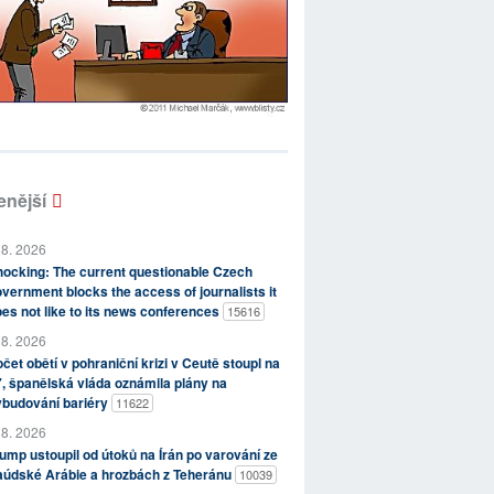
enější
 8. 2026
ocking: The current questionable Czech
vernment blocks the access of journalists it
es not like to its news conferences
15616
 8. 2026
čet obětí v pohraniční krizi v Ceutě stoupl na
, španělská vláda oznámila plány na
ybudování bariéry
11622
 8. 2026
ump ustoupil od útoků na Írán po varování ze
aúdské Arábie a hrozbách z Teheránu
10039