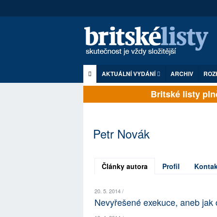
AKTUÁLNÍ VYDÁNÍ
ARCHIV
ROZ
Britské listy plně
Petr Novák
Články autora
Profil
Kontak
20. 5. 2014 /
Nevyřešené exekuce, aneb jak d