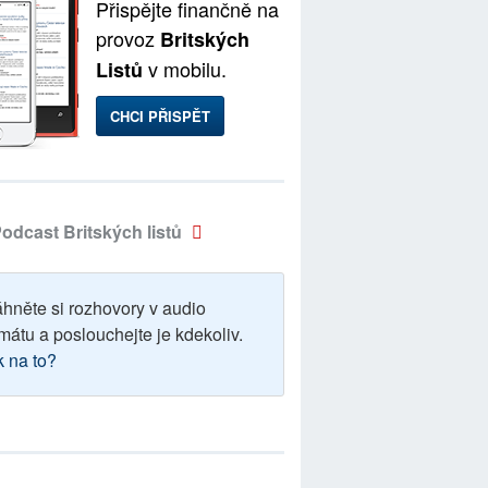
Přispějte finančně na
provoz
Britských
v mobilu.
Listů
CHCI PŘISPĚT
odcast Britských listů
áhněte si rozhovory v audio
mátu a poslouchejte je kdekoliv.
k na to?