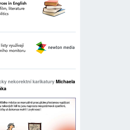
icky nekorektní karikatury
Michaela
áka