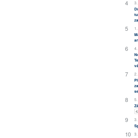
3.
Dů
tu
za
1.
M
an
4.
No
Te
vá
2.
P
za
s
5.
Zá
4
3.
S
3.