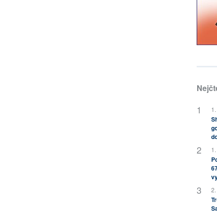
Nejčt
1.
Sh
go
do
1.
Po
67
v
2.
Tr
S