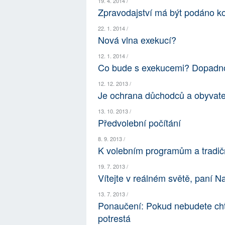
19. 4. 2014 /
Zpravodajství má být podáno k
22. 1. 2014 /
Nová vlna exekucí?
12. 1. 2014 /
Co bude s exekucemi? Dopadnou
12. 12. 2013 /
Je ochrana důchodců a obyvate
13. 10. 2013 /
Předvolební počítání
8. 9. 2013 /
K volebním programům a tradi
19. 7. 2013 /
Vítejte v reálném světě, paní 
13. 7. 2013 /
Ponaučení: Pokud nebudete chtít 
potrestá