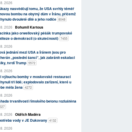
 8. 2026
kazy nasvědčují tomu, že USA svrhly téměř
novou bombu na obytný dům v Íránu, přičemž
hynulo dvouleté dítě a jeho rodiče
8048
 8. 2026
Bohumil Kartous
acinka jako orwellovský pěšák trumpovské
titeze o demokracii (o skutečnosti)
7455
 8. 2026
vá jednání mezi USA a Íránem jsou pro
herán „poslední šancí“, jak zabránit eskalaci
lky, tvrdí Trump
5572
 8. 2026
ři výbuchu bomby v moskevské restauraci
hynuli tři lidé; explodovalo zařízení, které u
ebe měla žena
4272
 8. 2026
hada trvanlivosti římského betonu rozluštěna
227
 8. 2026
Oldřich Maděra
potřeba vody v JE Dukovany
4132
 8. 2026