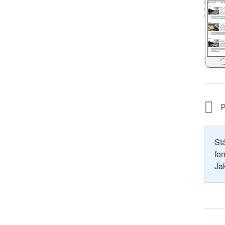
P
St
for
Ja