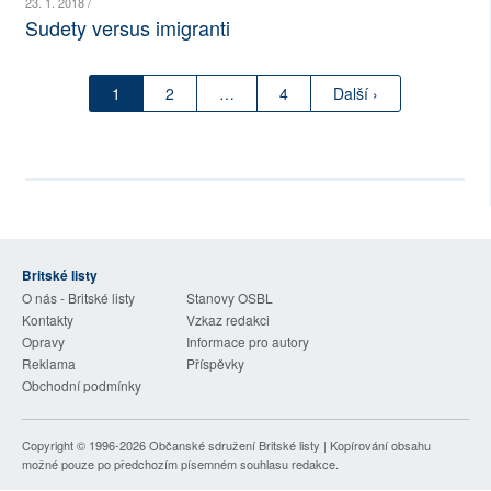
23. 1. 2018 /
Sudety versus imigranti
1
2
…
4
Další ›
Britské listy
O nás - Britské listy
Stanovy OSBL
Kontakty
Vzkaz redakci
Opravy
Informace pro autory
Reklama
Příspěvky
Obchodní podmínky
Copyright © 1996-2026
Občanské sdružení Britské listy
| Kopírování obsahu
možné pouze po předchozím písemném souhlasu redakce.