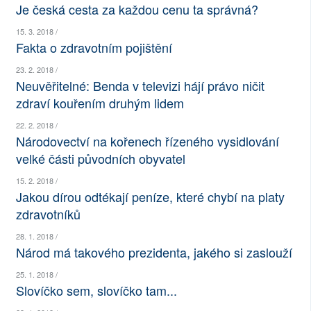
Je česká cesta za každou cenu ta správná?
SOCIÁLNÍ SÍTĚ
15. 3. 2018 /
Fakta o zdravotním pojištění
RUBRIKY
23. 2. 2018 /
PLNÁ VERZE STRÁNEK
Neuvěřitelné: Benda v televizi hájí právo ničit
zdraví kouřením druhým lidem
22. 2. 2018 /
Národovectví na kořenech řízeného vysidlování
velké části původních obyvatel
15. 2. 2018 /
Jakou dírou odtékají peníze, které chybí na platy
zdravotníků
28. 1. 2018 /
Národ má takového prezidenta, jakého si zaslouží
25. 1. 2018 /
Slovíčko sem, slovíčko tam...