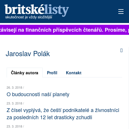
 závisejí na finančních příspěvcích čtenářů. Prosíme, 
PŘIHLÁSIT
AKTUÁLNÍ VYDÁNÍ
Jaroslav Polák
ARCHIV
ROZHOVORY
Články autora
Profil
Kontakt
TÉMATA
26. 3. 2018 /
O budoucnosti naší planety
NEJČTENĚJŠÍ ZA 7 DNÍ
23. 3. 2018 /
Z čísel vyplývá, že čeští podnikatelé a živnostníci
AUTOŘI
za posledních 12 let drasticky zchudli
PŘÍSPĚVKY NA PROVOZ
23. 3. 2018 /