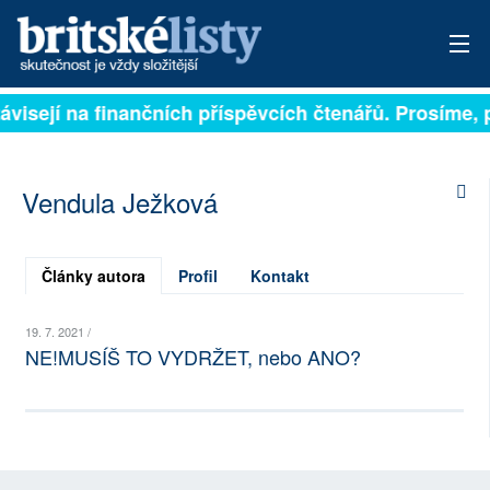
závisejí na finančních příspěvcích čtenářů. Prosíme, 
PŘIHLÁSIT
AKTUÁLNÍ VYDÁNÍ
Vendula Ježková
ARCHIV
ROZHOVORY
Články autora
Profil
Kontakt
TÉMATA
19. 7. 2021 /
NE!MUSÍŠ TO VYDRŽET, nebo ANO?
NEJČTENĚJŠÍ ZA 7 DNÍ
AUTOŘI
PŘÍSPĚVKY NA PROVOZ