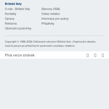
Britské listy
SOCIÁLNÍ SÍTĚ
O nás - Britské listy
Stanovy OSBL
Kontakty
Vzkaz redakci
RUBRIKY
Opravy
Informace pro autory
Reklama
Příspěvky
PLNÁ VERZE STRÁNEK
Obchodní podmínky
Copyright © 1996-2026
Občanské sdružení Britské listy
| Kopírování obsahu
možné pouze po předchozím písemném souhlasu redakce.
Plná verze stránek