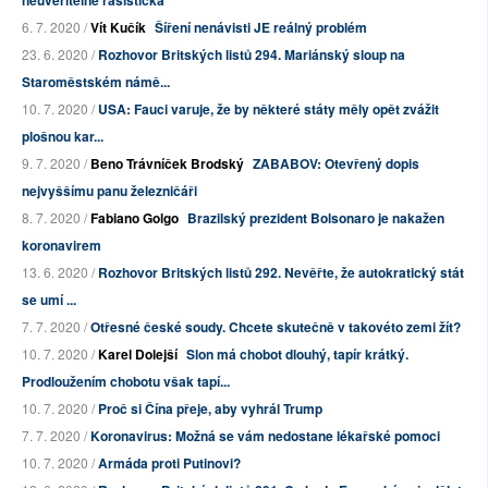
neuvěřitelně rasistická
6. 7. 2020 /
Vít Kučík
Šíření nenávisti JE reálný problém
23. 6. 2020 /
Rozhovor Britských listů 294. Mariánský sloup na
Staroměstském námě...
10. 7. 2020 /
USA: Fauci varuje, že by některé státy měly opět zvážit
plošnou kar...
9. 7. 2020 /
Beno Trávníček Brodský
ZABABOV: Otevřený dopis
nejvyššímu panu železničáři
8. 7. 2020 /
Fabiano Golgo
Brazilský prezident Bolsonaro je nakažen
koronavirem
13. 6. 2020 /
Rozhovor Britských listů 292. Nevěřte, že autokratický stát
se umí ...
7. 7. 2020 /
Otřesné české soudy. Chcete skutečně v takovéto zemi žít?
10. 7. 2020 /
Karel Dolejší
Slon má chobot dlouhý, tapír krátký.
Prodloužením chobotu však tapí...
10. 7. 2020 /
Proč si Čína přeje, aby vyhrál Trump
7. 7. 2020 /
Koronavirus: Možná se vám nedostane lékařské pomoci
10. 7. 2020 /
Armáda proti Putinovi?