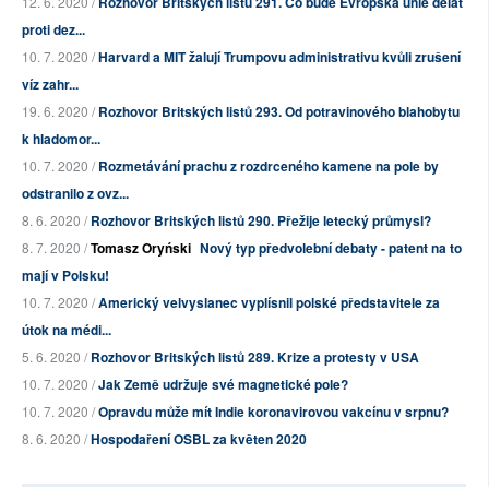
12. 6. 2020 /
Rozhovor Britských listů 291. Co bude Evropská unie dělat
proti dez...
10. 7. 2020 /
Harvard a MIT žalují Trumpovu administrativu kvůli zrušení
víz zahr...
19. 6. 2020 /
Rozhovor Britských listů 293. Od potravinového blahobytu
k hladomor...
10. 7. 2020 /
Rozmetávání prachu z rozdrceného kamene na pole by
odstranilo z ovz...
8. 6. 2020 /
Rozhovor Britských listů 290. Přežije letecký průmysl?
8. 7. 2020 /
Tomasz Oryński
Nový typ předvolební debaty - patent na to
mají v Polsku!
10. 7. 2020 /
Americký velvyslanec vyplísnil polské představitele za
útok na médi...
5. 6. 2020 /
Rozhovor Britských listů 289. Krize a protesty v USA
10. 7. 2020 /
Jak Země udržuje své magnetické pole?
10. 7. 2020 /
Opravdu může mít Indie koronavirovou vakcínu v srpnu?
8. 6. 2020 /
Hospodaření OSBL za květen 2020