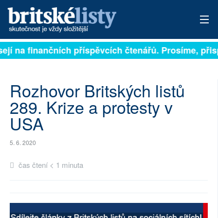
ejí na finančních příspěvcích čtenářů. Prosíme, přisp
PŘIHLÁSIT
AKTUÁLNÍ VYDÁNÍ
Rozhovor Britských listů
ARCHIV
289. Krize a protesty v
USA
ROZHOVORY
TÉMATA
5. 6. 2020
NEJČTENĚJŠÍ ZA 7 DNÍ
čas čtení < 1 minuta
AUTOŘI
PŘÍSPĚVKY NA PROVOZ