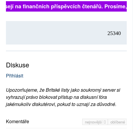
visejí na finančních příspěvcích čtenářů. Prosíme, při
25340
Diskuse
Přihlásit
Upozorňujeme, že Britské listy jako soukromý server si
vyhrazují právo blokovat přístup na diskusní fóra
jakémukoliv diskutérovi, pokud to uznají za důvodné.
Komentáře
nejnovější
oblíbené