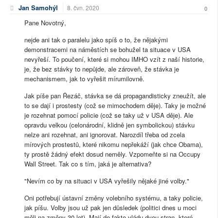
Jan Samohýl
8. čvn. 2020
0
Pane Novotný,
nejde ani tak o paralelu jako spíš o to, že nějakými
demonstracemi na náměstích se bohužel ta situace v USA
nevyřeší. To poučení, které si mohou IMHO vzít z naší historie,
je, že bez stávky to nepůjde, ale zároveň, že stávka je
mechanismem, jak to vyřešit mírumilovně.
Jak píše pan Řezáč, stávka se dá propagandisticky zneužít, ale
to se dají i prostesty (což se mimochodem děje). Taky je možné
je rozehnat pomocí policie (což se taky už v USA děje). Ale
opravdu velkou (celonárodní, klidně jen symbolickou) stávku
nelze ani rozehnat, ani ignorovat. Narozdíl třeba od zcela
mírových prostestů, které nikomu nepřekáží (jak chce Obama),
ty prostě žádný efekt dosud neměly. Vzpomeňte si na Occupy
Wall Street. Tak co s tím, jaká je alternativa?
"Nevím co by na situaci v USA vyřešily nějaké jiné volby."
Oni potřebují ústavní změny volebního systému, a taky policie,
jak píšu. Volby jsou už pak jen důsledek (politici dnes u moci
měli na změny 30 let). Mají de fakto vládu dvou stran, které