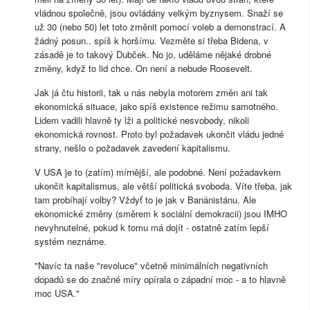
vládnou společně, jsou ovládány velkým byznysem. Snaží se
už 30 (nebo 50) let toto změnit pomocí voleb a demonstrací. A
žádný posun.. spíš k horšímu. Vezměte si třeba Bidena, v
zásadě je to takový Dubček. No jo, uděláme nějaké drobné
změny, když to lid chce. On není a nebude Roosevelt.
Jak já čtu historii, tak u nás nebyla motorem změn ani tak
ekonomická situace, jako spíš existence režimu samotného.
Lidem vadili hlavně ty lži a politické nesvobody, nikoli
ekonomická rovnost. Proto byl požadavek ukončit vládu jedné
strany, nešlo o požadavek zavedení kapitalismu.
V USA je to (zatím) mírnější, ale podobné. Není požadavkem
ukončit kapitalismus, ale větší politická svoboda. Víte třeba, jak
tam probíhají volby? Vždyť to je jak v Banánistánu. Ale
ekonomické změny (směrem k sociální demokracii) jsou IMHO
nevyhnutelné, pokud k tomu má dojít - ostatně zatím lepší
systém neznáme.
"Navíc ta naše "revoluce" včetně minimálních negativních
dopadů se do značné míry opírala o západní moc - a to hlavně
moc USA."