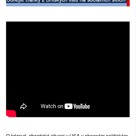
SOCIÁLNÍ SÍTĚ
RUBRIKY
PLNÁ VERZE STRÁNEK
O krizové, chaotické situaci v USA v obecném politickém