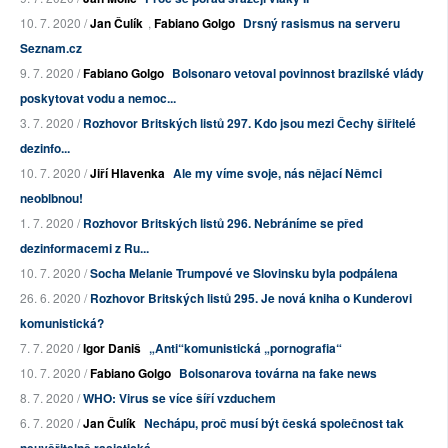
10. 7. 2020 /
Jan Čulík
,
Fabiano Golgo
Drsný rasismus na serveru
Seznam.cz
9. 7. 2020 /
Fabiano Golgo
Bolsonaro vetoval povinnost brazilské vlády
poskytovat vodu a nemoc...
3. 7. 2020 /
Rozhovor Britských listů 297. Kdo jsou mezi Čechy šiřitelé
dezinfo...
10. 7. 2020 /
Jiří Hlavenka
Ale my víme svoje, nás nějací Němci
neoblbnou!
1. 7. 2020 /
Rozhovor Britských listů 296. Nebráníme se před
dezinformacemi z Ru...
10. 7. 2020 /
Socha Melanie Trumpové ve Slovinsku byla podpálena
26. 6. 2020 /
Rozhovor Britských listů 295. Je nová kniha o Kunderovi
komunistická?
7. 7. 2020 /
Igor Daniš
„Anti“komunistická „pornografia“
10. 7. 2020 /
Fabiano Golgo
Bolsonarova továrna na fake news
8. 7. 2020 /
WHO: Virus se více šíří vzduchem
6. 7. 2020 /
Jan Čulík
Nechápu, proč musí být česká společnost tak