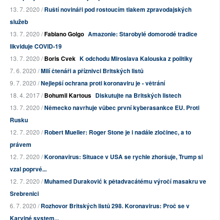
13. 7. 2020 /
Ruští novináři pod rostoucím tlakem zpravodajských
služeb
13. 7. 2020 /
Fabiano Golgo
Amazonie: Starobylé domorodé tradice
likviduje COVID-19
13. 7. 2020 /
Boris Cvek
K odchodu Miroslava Kalouska z politiky
7. 6. 2020 /
Milí čtenáři a příznivci Britských listů
9. 7. 2020 /
Nejlepší ochrana proti koronaviru je - větrání
18. 4. 2017 /
Bohumil Kartous
Diskutujte na Britských listech
13. 7. 2020 /
Německo navrhuje vůbec první kyberasankce EU. Proti
Rusku
12. 7. 2020 /
Robert Mueller: Roger Stone je i nadále zločinec, a to
právem
12. 7. 2020 /
Koronavirus: Situace v USA se rychle zhoršuje, Trump si
vzal poprvé...
12. 7. 2020 /
Muhamed Duraković k pětadvacátému výročí masakru ve
Srebrenici
6. 7. 2020 /
Rozhovor Britských listů 298. Koronavirus: Proč se v
Karviné system...