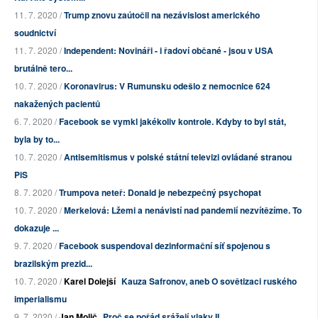
11. 7. 2020 /
Trump znovu zaútočil na nezávislost amerického
soudnictví
11. 7. 2020 /
Independent: Novináři - i řadoví občané - jsou v USA
brutálně tero...
10. 7. 2020 /
Koronavirus: V Rumunsku odešlo z nemocnice 624
nakažených pacientů
6. 7. 2020 /
Facebook se vymkl jakékoliv kontrole. Kdyby to byl stát,
byla by to...
10. 7. 2020 /
Antisemitismus v polské státní televizi ovládané stranou
PiS
8. 7. 2020 /
Trumpova neteř: Donald je nebezpečný psychopat
10. 7. 2020 /
Merkelová: Lžemi a nenávistí nad pandemií nezvítězíme. To
dokazuje ...
9. 7. 2020 /
Facebook suspendoval dezinformační síť spojenou s
brazilským prezid...
10. 7. 2020 /
Karel Dolejší
Kauza Safronov, aneb O sovětizaci ruského
imperialismu
9. 7. 2020 /
Jan Molič
Proč se pořád srážejí vlaky II