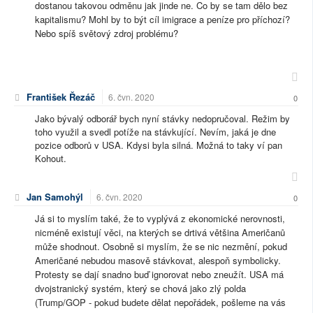
dostanou takovou odměnu jak jinde ne. Co by se tam dělo bez
kapitalismu? Mohl by to být cíl imigrace a peníze pro příchozí?
Nebo spíš světový zdroj problému?
František Řezáč
6. čvn. 2020
0
Jako bývalý odborář bych nyní stávky nedopručoval. Režim by
toho využil a svedl potíže na stávkující. Nevím, jaká je dne
pozice odborů v USA. Kdysi byla silná. Možná to taky ví pan
Kohout.
Jan Samohýl
6. čvn. 2020
0
Já si to myslím také, že to vyplývá z ekonomické nerovnosti,
nicméně existují věci, na kterých se drtivá většina Američanů
může shodnout. Osobně si myslím, že se nic nezmění, pokud
Američané nebudou masově stávkovat, alespoň symbolicky.
Protesty se dají snadno buď ignorovat nebo zneužít. USA má
dvojstranický systém, který se chová jako zlý polda
(Trump/GOP - pokud budete dělat nepořádek, pošleme na vás