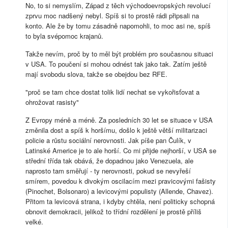
No, to si nemyslím, Západ z těch východoevropských revolucí
zprvu moc nadšený nebyl. Spíš si to prostě rádi připsali na
konto. Ale že by tomu zásadně napomohli, to moc asi ne, spíš
to byla svépomoc krajanů.
Takže nevím, proč by to měl být problém pro současnou situaci
v USA. To poučení si mohou odnést tak jako tak. Zatím ještě
mají svobodu slova, takže se obejdou bez RFE.
"proč se tam chce dostat tolik lidí nechat se vykořisťovat a
ohrožovat rasisty"
Z Evropy méně a méně. Za posledních 30 let se situace v USA
změnila dost a spíš k horšímu, došlo k ještě větší militarizaci
policie a růstu sociální nerovnosti. Jak píše pan Čulík, v
Latinské Americe je to ale horší. Co mi přijde nejhorší, v USA se
střední třída tak obává, že dopadnou jako Venezuela, ale
naprosto tam směřují - ty nerovnosti, pokud se nevyřeší
smírem, povedou k divokým oscilacím mezi pravicovými fašisty
(Pinochet, Bolsonaro) a levicovými populisty (Allende, Chavez).
Přitom ta levicová strana, i kdyby chtěla, není politicky schopná
obnovit demokracii, jelikož to třídní rozdělení je prostě příliš
velké.