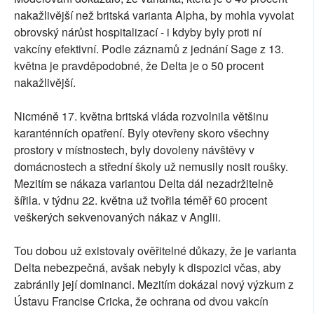
nakažlivější než britská varianta Alpha, by mohla vyvolat
obrovský nárůst hospitalizací - i kdyby byly proti ní
vakcíny efektivní. Podle záznamů z jednání Sage z 13.
května je pravděpodobné, že Delta je o 50 procent
nakažlivější.
Nicméně 17. května britská vláda rozvolnila většinu
karanténních opatření. Byly otevřeny skoro všechny
prostory v místnostech, byly dovoleny návštěvy v
domácnostech a střední školy už nemusily nosit roušky.
Mezitím se nákaza variantou Delta dál nezadržitelně
šířila. v týdnu 22. května už tvořila téměř 60 procent
veškerých sekvenovaných nákaz v Anglii.
Tou dobou už existovaly ověřitelné důkazy, že je varianta
Delta nebezpečná, avšak nebyly k dispozici včas, aby
zabránily její dominanci. Mezitím dokázal nový výzkum z
Ústavu Francise Cricka, že ochrana od dvou vakcín