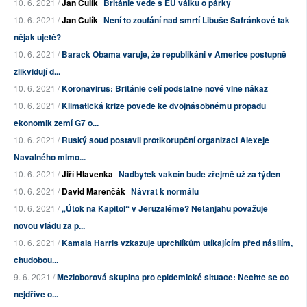
10. 6. 2021 /
Jan Čulík
Británie vede s EU válku o párky
10. 6. 2021 /
Jan Čulík
Není to zoufání nad smrtí Libuše Šafránkové tak
nějak ujeté?
10. 6. 2021 /
Barack Obama varuje, že republikáni v Americe postupně
zlikvidují d...
10. 6. 2021 /
Koronavirus: Británie čelí podstatně nové vlně nákaz
10. 6. 2021 /
Klimatická krize povede ke dvojnásobnému propadu
ekonomik zemí G7 o...
10. 6. 2021 /
Ruský soud postavil protikorupční organizaci Alexeje
Navalného mimo...
10. 6. 2021 /
Jiří Hlavenka
Nadbytek vakcín bude zřejmě už za týden
10. 6. 2021 /
David Marenčák
Návrat k normálu
10. 6. 2021 /
„Útok na Kapitol“ v Jeruzalémě? Netanjahu považuje
novou vládu za p...
10. 6. 2021 /
Kamala Harris vzkazuje uprchlíkům utíkajícím před násilím,
chudobou...
9. 6. 2021 /
Mezioborová skupina pro epidemické situace: Nechte se co
nejdříve o...