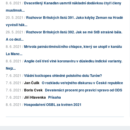
8. 6. 2021 /
Dvacetiletý Kanaďan usmrtil nákladní dodávkou čtyři členy
muslimsk...
20. 5. 2021 /
Rozhovor Britských listů 391. Jako kdyby Zeman na Hradě
vyvěsil hák...
26. 5. 2021 /
Rozhovor Britských listů 392. Jak se mě StB strašně bála.
A co dezi...
8. 6. 2021 /
Mrtvola patnáctiměsíčního chlapce, který se utopil v kanálu
La Manc...
8. 6. 2021 /
Anglie čelí třetí vlně koronaviru v důsledku indické varianty.
Nejz...
7. 6. 2021 /
Vládní kočkopes ohledně polského dolu Turów?
7. 6. 2021 /
Jan Čulík
O rozkladu veřejného diskursu v České republice
7. 6. 2021 /
Boris Cvek
Devatenáct procent pro pravici vpravo od ODS
7. 6. 2021 /
Jiří Hlavenka
Přísaha
8. 6. 2021 /
Hospodaření OSBL za květen 2021