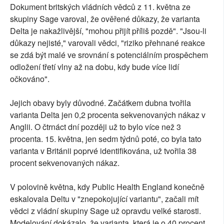
Dokument britských vládních vědců z 11. května ze
skupiny Sage varoval, že ověřené důkazy, že varianta
Delta je nakažlivější, "mohou přijít příliš pozdě". "Jsou-li
důkazy nejisté," varovali vědci, "riziko přehnané reakce
se zdá být malé ve srovnání s potenciálním prospěchem
odložení třetí vlny až na dobu, kdy bude více lidí
očkováno".
Jejich obavy byly důvodné. Začátkem dubna tvořila
varianta Delta jen 0,2 procenta sekvenovaných nákaz v
Anglii. O čtrnáct dní později už to bylo více než 3
procenta. 15. května, jen sedm týdnů poté, co byla tato
varianta v Británii poprvé identifikována, už tvořila 38
procent sekvenovaných nákaz.
V polovině května, kdy Public Health England konečně
eskalovala Deltu v "znepokojující variantu", začali mít
vědci z vládní skupiny Sage už opravdu velké starosti.
Modelování dokázalo, že varianta, která je o 40 procent