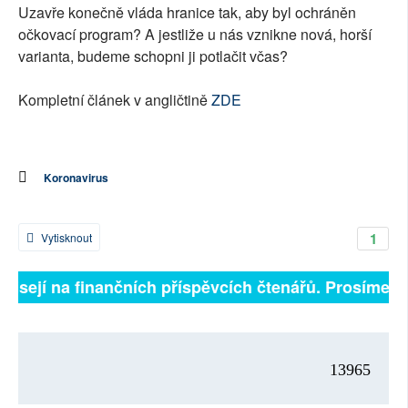
Uzavře konečně vláda hranice tak, aby byl ochráněn
očkovací program? A jestliže u nás vznikne nová, horší
varianta, budeme schopni ji potlačit včas?
Kompletní článek v angličtině
ZDE
Koronavirus
1
Vytisknout
ávisejí na finančních příspěvcích čtenářů. Prosíme, př
13965