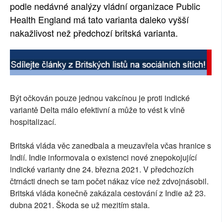
podle nedávné analýzy vládní organizace Public
Health England má tato varianta daleko vyšší
nakažlivost než předchozí britská varianta.
Být očkován pouze jednou vakcínou je proti indické
variantě Delta málo efektivní a může to vést k vlně
hospitalizací.
Britská vláda věc zanedbala a meuzavřela včas hranice s
Indií. Indie informovala o existenci nové znepokojující
indické varianty dne 24. března 2021. V předchozích
čtrnácti dnech se tam počet nákaz více než zdvojnásobil.
Britská vláda konečně zakázala cestování z Indie až 23.
dubna 2021. Škoda se už mezitím stala.