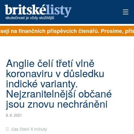
isejí na finančních příspěvcích čtenářů. Prosíme, přis
PŘIHLÁSIT
AKTUÁLNÍ VYDÁNÍ
ARCHIV
Anglie čelí třetí vlně
koronaviru v důsledku
ROZHOVORY
indické varianty.
TÉMATA
Nejzranitelnější občané
jsou znovu nechráněni
NEJČTENĚJŠÍ ZA 7 DNÍ
AUTOŘI
8. 6. 2021
PŘÍSPĚVKY NA PROVOZ
čas čtení 4 minuty