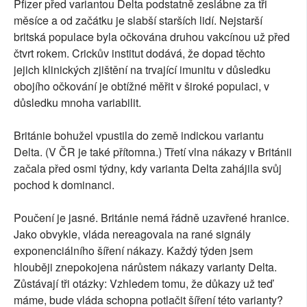
Pfizer před variantou Delta podstatně zeslábne za tři
měsíce a od začátku je slabší starších lidí. Nejstarší
britská populace byla očkována druhou vakcínou už před
čtvrt rokem. Crickův institut dodává, že dopad těchto
jejich klinických zjištění na trvající imunitu v důsledku
obojího očkování je obtížné měřit v široké populaci, v
důsledku mnoha variabilit.
Británie bohužel vpustila do země indickou variantu
Delta. (V ČR je také přítomna.) Třetí vlna nákazy v Británii
začala před osmi týdny, kdy varianta Delta zahájila svůj
pochod k dominanci.
Poučení je jasné. Británie nemá řádně uzavřené hranice.
Jako obvykle, vláda nereagovala na rané signály
exponenciálního šíření nákazy. Každý týden jsem
hlouběji znepokojena nárůstem nákazy varianty Delta.
Zůstávají tři otázky: Vzhledem tomu, že důkazy už teď
máme, bude vláda schopna potlačit šíření této varianty?