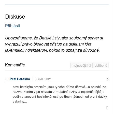
Diskuse
Přihlásit
Upozorňujeme, že Britské listy jako soukromý server si
vyhrazují právo blokovat přístup na diskusní fóra
jakémukoliv diskutérovi, pokud to uznají za důvodné.
Komentáře
nejnovější
oblíbené
Petr Haraším
8. čvn. 2021
0
proti britským hranicím jsou tynaše přímo děravé...a parodií lze
nazvat kontroly po návratu z mutační ciziny a nejsměšnější je
počin stanovení bezinfekčnosti po třech týdnech od první dávky
vakcíny...