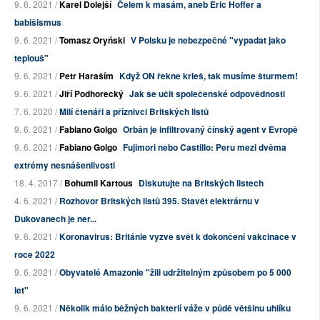
9. 6. 2021 /
Karel Dolejší
Čelem k masám, aneb Eric Hoffer a
babišismus
9. 6. 2021 /
Tomasz Oryński
V Polsku je nebezpečné "vypadat jako
teplouš"
9. 6. 2021 /
Petr Haraším
Když ON řekne krleš, tak musíme šturmem!
9. 6. 2021 /
Jiří Podhorecký
Jak se učit společenské odpovědnosti
7. 6. 2020 /
Milí čtenáři a příznivci Britských listů
9. 6. 2021 /
Fabiano Golgo
Orbán je infiltrovaný čínský agent v Evropě
9. 6. 2021 /
Fabiano Golgo
Fujimori nebo Castillo: Peru mezi dvěma
extrémy nesnášenlivosti
18. 4. 2017 /
Bohumil Kartous
Diskutujte na Britských listech
4. 6. 2021 /
Rozhovor Britských listů 395. Stavět elektrárnu v
Dukovanech je ner...
9. 6. 2021 /
Koronavirus: Británie vyzve svět k dokončení vakcinace v
roce 2022
9. 6. 2021 /
Obyvatelé Amazonie "žili udržitelným způsobem po 5 000
let"
9. 6. 2021 /
Několik málo běžných bakterií váže v půdě většinu uhlíku