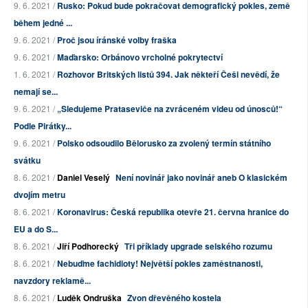
9. 6. 2021 /
Rusko: Pokud bude pokračovat demografický pokles, země
během jedné ...
9. 6. 2021 /
Proč jsou íránské volby fraška
9. 6. 2021 /
Maďarsko: Orbánovo vrcholné pokrytectví
1. 6. 2021 /
Rozhovor Britských listů 394. Jak někteří Češi nevědí, že
nemají se...
9. 6. 2021 /
„Sledujeme Prataseviče na zvráceném videu od únosců!“
Podle Pirátky...
9. 6. 2021 /
Polsko odsoudilo Bělorusko za zvolený termín státního
svátku
8. 6. 2021 /
Daniel Veselý
Není novinář jako novinář aneb O klasickém
dvojím metru
8. 6. 2021 /
Koronavirus: Česká republika otevře 21. června hranice do
EU a do S...
8. 6. 2021 /
Jiří Podhorecký
Tři příklady upgrade selského rozumu
8. 6. 2021 /
Nebuďme fachidioty! Největší pokles zaměstnanosti,
navzdory reklamě...
8. 6. 2021 /
Luděk Ondruška
Zvon dřevěného kostela