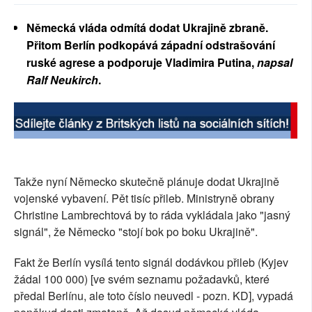
SOCIÁLNÍ SÍTĚ
Německá vláda odmítá dodat Ukrajině zbraně.
Přitom Berlín podkopává západní odstrašování
RUBRIKY
ruské agrese a podporuje Vladimira Putina,
napsal
Ralf Neukirch
.
PLNÁ VERZE STRÁNEK
Takže nyní Německo skutečně plánuje dodat Ukrajině
vojenské vybavení. Pět tisíc přileb. Ministryně obrany
Christine Lambrechtová by to ráda vykládala jako "jasný
signál", že Německo "stojí bok po boku Ukrajině".
Fakt že Berlín vysílá tento signál dodávkou přileb (Kyjev
žádal 100 000) [ve svém seznamu požadavků, které
předal Berlínu, ale toto číslo neuvedl - pozn. KD], vypadá