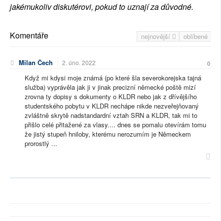
jakémukoliv diskutérovi, pokud to uznají za důvodné.
Komentáře
nejnovější
oblíbené
Milan Čech
2. úno. 2022
0
Když mi kdysi moje známá (po které šla severokorejska tajná
služba) vyprávěla jak ji v jinak precizní německé poště mizí
zrovna ty dopisy s dokumenty o KLDR nebo jak z dřívějšího
studentského pobytu v KLDR nechápe nikde nezveřejňovaný
zvláštně skrytě nadstandardní vztah SRN a KLDR, tak mi to
přišlo celé přitažené za vlasy.... dnes se pomalu otevírám tomu
že jistý stupeň hniloby, kterému nerozumím je Německem
prorostlý ...