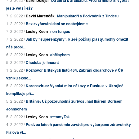
7. 2. 2022 /
Karel Dolejší
Od čerta k arciďáblu. Proč si místo lži vybrat
ještě větší lež?
7. 2. 2022 /
David Marenčák
Manipulátoři a Podvodník z Tinderu
1. 2. 2022 /
Bez zvyšování daní se neobejdeme
7. 2. 2022 /
Lesley Keen
non-fungus
7. 2. 2022 /
Jak by "superenzymy", které požírají plasty, mohly omezit
náš probl...
6. 2. 2022 /
Lesley Keen
ahMayhem
5. 2. 2022 /
Chudoba je hnusná
1. 2. 2022 /
Rozhovor Britských listů 464. Zabrání oligarchové v ČR
vzniku ekolo...
5. 2. 2022 /
Koronavirus: Vysoká míra nákazy v Rusku a v Ukrajině
komplikuje pří...
5. 2. 2022 /
Británie: Už pozoruhodná zuřivost nad lhářem Borisem
Johnsonem
5. 2. 2022 /
Lesley Keen
steamyTok
4. 2. 2022 /
Po dvou letech pandemie zavádí pro vyčerpané zdravotníky
Fialova vl...