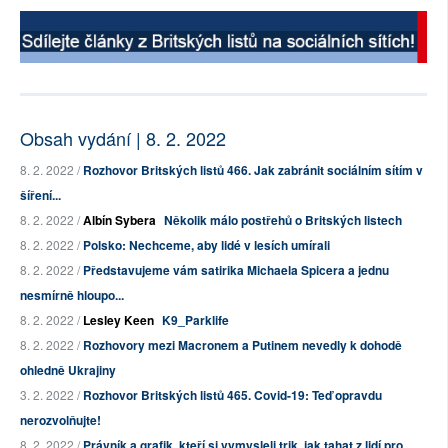
Obsah vydání | 8. 2. 2022
8. 2. 2022 /
Rozhovor Britských listů 466. Jak zabránit sociálním sítím v
šíření...
8. 2. 2022 /
Albín Sybera
Několik málo postřehů o Britských listech
8. 2. 2022 /
Polsko: Nechceme, aby lidé v lesích umírali
8. 2. 2022 /
Představujeme vám satirika Michaela Spicera a jednu
nesmírně hloupo...
8. 2. 2022 /
Lesley Keen
K9_Parklife
8. 2. 2022 /
Rozhovory mezi Macronem a Putinem nevedly k dohodě
ohledně Ukrajiny
3. 2. 2022 /
Rozhovor Britských listů 465. Covid-19: Teď opravdu
nerozvolňujte!
8. 2. 2022 /
Právník a grafik, kteří si vymysleli trik, jak tahat z lidí pro