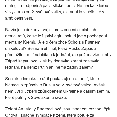
dialog. To odpovídá pacifistické tradici Německa, kterou
si vyvinulo od 2. světové války, ale není to slučitelné s
ambicemi vést.
Navíc je tu dekády trvající přesvědčení sociálních
demokratů, že se těší privilegiu, pokud jde o pochopení
mentality Kremlu. Ale o čem chce Scholz s Putinem
diskutovat? Seznam ultimát, která Rusko Západu
předložilo, není nabídkou k jednání, ale požadavkem, aby
Západ kapituloval. Jak by dodávka zbraní zastavila
jednání, na němž Putin ani nemá žádný zájem?
Sociální demokraté rádi poukazují na utrpení, které
Německo způsobilo Rusku ve 2. světové válce. Avšak
nemluví o utrpení způsobeném Ukrajině a dalším zemím,
které patřily k Sovětskému svazu.
Zelení Annaleny Baerbockové jsou mnohem rozhodnější.
Chovají značné sympatie k zemi, která bojuje za