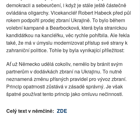
demokracii a sebeurčení, i když je stále ještě částečně
ovládána oligarchy. Vicekancléř Robert Habeck před půl
rokem podpořil prodej zbraní Ukrajině. To bylo během
volební kampaně a Bearbocková, která byla stranickou
kandidátkou na kancléřku, věc rychle pohřbila. Ale řekla
také, že má v úmyslu modernizovat přístup své strany k
zahraniční politice. Tohle by byla vynikající příležitost:
Ať už Německo udělá cokoliv, nemělo by bránit svým
partnerům v dodávkách zbraní na Ukrajinu. To nutně
neznamená změnu přísných pravidel pro vývoz zbraní.
Princip opatrnosti zůstává v zásadě správný. Je však
špatné používat tento princip jako omluvu nečinnosti.
Celý text v němčině:
ZDE