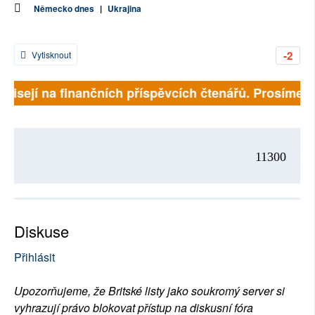
Německo dnes
|
Ukrajina
-2
Vytisknout
ávisejí na finančních příspěvcích čtenářů. Prosíme, př
11300
Diskuse
Přihlásit
Upozorňujeme, že Britské listy jako soukromý server si
vyhrazují právo blokovat přístup na diskusní fóra