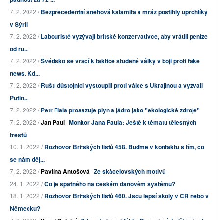
7. 2. 2022 /
Bezprecedentní sněhová kalamita a mráz postihly uprchlíky
v Sýrii
7. 2. 2022 /
Labouristé vyzývají britské konzervativce, aby vrátili peníze
od ru...
7. 2. 2022 /
Švédsko se vrací k taktice studené války v boji proti fake
news. Kd...
7. 2. 2022 /
Ruští důstojníci vystoupili proti válce s Ukrajinou a vyzvali
Putin...
7. 2. 2022 /
Petr Fiala prosazuje plyn a jádro jako "ekologické zdroje"
7. 2. 2022 /
Jan Paul
Monitor Jana Paula: Ještě k tématu tělesných
trestů
10. 1. 2022 /
Rozhovor Britských listů 458. Buďme v kontaktu s tím, co
se nám děj...
7. 2. 2022 /
Pavlína Antošová
Ze skácelovských motivů
24. 1. 2022 /
Co je špatného na českém daňovém systému?
18. 1. 2022 /
Rozhovor Britských listů 460. Jsou lepší školy v ČR nebo v
Německu?