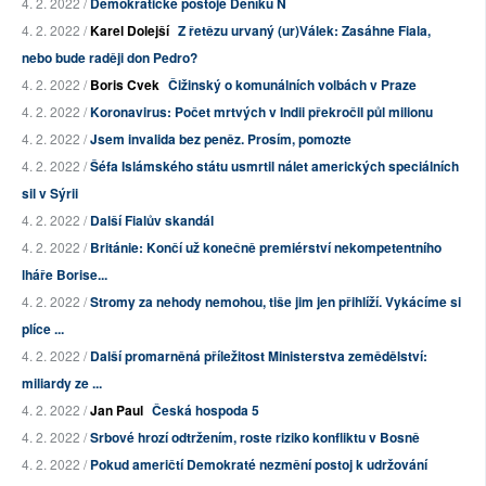
4. 2. 2022 /
Demokratické postoje Deníku N
4. 2. 2022 /
Karel Dolejší
Z řetězu urvaný (ur)Válek: Zasáhne Fiala,
nebo bude raději don Pedro?
4. 2. 2022 /
Boris Cvek
Čižinský o komunálních volbách v Praze
4. 2. 2022 /
Koronavirus: Počet mrtvých v Indii překročil půl milionu
4. 2. 2022 /
Jsem invalida bez peněz. Prosím, pomozte
4. 2. 2022 /
Šéfa Islámského státu usmrtil nálet amerických speciálních
sil v Sýrii
4. 2. 2022 /
Další Fialův skandál
4. 2. 2022 /
Británie: Končí už konečně premiérství nekompetentního
lháře Borise...
4. 2. 2022 /
Stromy za nehody nemohou, tiše jim jen přihlíží. Vykácíme si
plíce ...
4. 2. 2022 /
Další promarněná příležitost Ministerstva zemědělství:
miliardy ze ...
4. 2. 2022 /
Jan Paul
Česká hospoda 5
4. 2. 2022 /
Srbové hrozí odtržením, roste riziko konfliktu v Bosně
4. 2. 2022 /
Pokud američtí Demokraté nezmění postoj k udržování