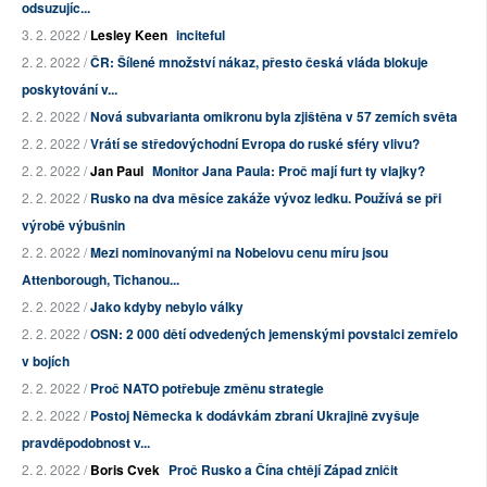
odsuzujíc...
3. 2. 2022 /
Lesley Keen
inciteful
2. 2. 2022 /
ČR: Šílené množství nákaz, přesto česká vláda blokuje
poskytování v...
2. 2. 2022 /
Nová subvarianta omikronu byla zjištěna v 57 zemích světa
2. 2. 2022 /
Vrátí se středovýchodní Evropa do ruské sféry vlivu?
2. 2. 2022 /
Jan Paul
Monitor Jana Paula: Proč mají furt ty vlajky?
2. 2. 2022 /
Rusko na dva měsíce zakáže vývoz ledku. Používá se při
výrobě výbušnin
2. 2. 2022 /
Mezi nominovanými na Nobelovu cenu míru jsou
Attenborough, Tichanou...
2. 2. 2022 /
Jako kdyby nebylo války
2. 2. 2022 /
OSN: 2 000 dětí odvedených jemenskými povstalci zemřelo
v bojích
2. 2. 2022 /
Proč NATO potřebuje změnu strategie
2. 2. 2022 /
Postoj Německa k dodávkám zbraní Ukrajině zvyšuje
pravděpodobnost v...
2. 2. 2022 /
Boris Cvek
Proč Rusko a Čína chtějí Západ zničit