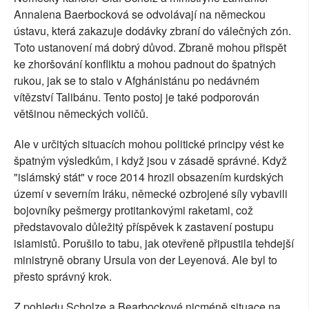
Annalena Baerbocková se odvolávají na německou
ústavu, která zakazuje dodávky zbraní do válečných zón.
Toto ustanovení má dobrý důvod. Zbraně mohou přispět
ke zhoršování konfliktu a mohou padnout do špatných
rukou, jak se to stalo v Afghánistánu po nedávném
vítězství Talibánu. Tento postoj je také podporován
většinou německých voličů.
Ale v určitých situacích mohou politické principy vést ke
špatným výsledkům, i když jsou v zásadě správné. Když
"islámský stát" v roce 2014 hrozil obsazením kurdských
území v severním Iráku, německé ozbrojené síly vybavili
bojovníky pešmergy protitankovými raketami, což
představovalo důležitý příspěvek k zastavení postupu
islamistů. Porušilo to tabu, jak otevřeně připustila tehdejší
ministryně obrany Ursula von der Leyenová. Ale byl to
přesto správný krok.
Z pohledu Scholze a Bearbockové nicméně situace na