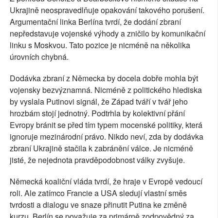
Ukrajině neospravedlňuje opakování takového porušení.
Argumentační linka Berlína tvrdí, že dodání zbraní
nepředstavuje vojenské výhody a zničilo by komunikační
linku s Moskvou. Tato pozice je nicméně na několika
úrovních chybná.
Dodávka zbraní z Německa by docela dobře mohla být
vojensky bezvýznamná. Nicméně z politického hlediska
by vyslala Putinovi signál, že Západ tváří v tvář jeho
hrozbám stojí jednotný. Podtrhla by kolektivní přání
Evropy bránit se před tím typem mocenské politiky, která
ignoruje mezinárodní právo. Nikdo neví, zda by dodávka
zbraní Ukrajině stačila k zabránění válce. Je nicméně
jisté, že nejednota pravděpodobnost války zvyšuje.
Německá koaliční vláda tvrdí, že hraje v Evropě vedoucí
roli. Ale zatímco Francie a USA sledují vlastní směs
tvrdosti a dialogu ve snaze přinutit Putina ke změně
kurzu, Berlín se považuje za primárně zodpovědný za