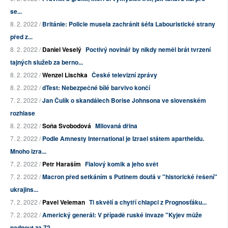
se...
8. 2. 2022 /
Británie: Policie musela zachránit šéfa Labouristické strany
před z...
8. 2. 2022 /
Daniel Veselý
Poctivý novinář by nikdy neměl brát tvrzení
tajných služeb za berno...
8. 2. 2022 /
Wenzel Lischka
České televizní zprávy
8. 2. 2022 /
dTest: Nebezpečné bílé barvivo končí
7. 2. 2022 /
Jan Čulík o skandálech Borise Johnsona ve slovenském
rozhlase
8. 2. 2022 /
Soňa Svobodová
Milovaná dřina
7. 2. 2022 /
Podle Amnesty International je Izrael státem apartheidu.
Mnoho izra...
7. 2. 2022 /
Petr Haraším
Fialový komik a jeho svět
7. 2. 2022 /
Macron před setkáním s Putinem doufá v "historické řešení"
ukrajins...
7. 2. 2022 /
Pavel Veleman
Ti skvělí a chytří chlapci z Prognosťáku...
7. 2. 2022 /
Americký generál: V případě ruské invaze "Kyjev může
padnout za 72 ...