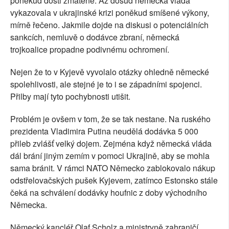
poněkud dosti zmateně. Až dosud německá vláda
vykazovala v ukrajinské krizi poněkud smíšené výkony,
mírně řečeno. Jakmile dojde na diskusi o potenciálních
sankcích, nemluvě o dodávce zbraní, německá
trojkoalice propadne podivnému ochromení.
Nejen že to v Kyjevě vyvolalo otázky ohledně německé
spolehlivosti, ale stejné je to i se západními spojenci.
Přilby mají tyto pochybnosti utišit.
Problém je ovšem v tom, že se tak nestane. Na ruského
prezidenta Vladimira Putina neudělá dodávka 5 000
přileb zvlášť velký dojem. Zejména když německá vláda
dál brání jiným zemím v pomoci Ukrajině, aby se mohla
sama bránit. V rámci NATO Německo zablokovalo nákup
odstřelovačských pušek Kyjevem, zatímco Estonsko stále
čeká na schválení dodávky houfnic z doby východního
Německa.
Německý kancléř Olaf Scholz a ministryně zahraničí