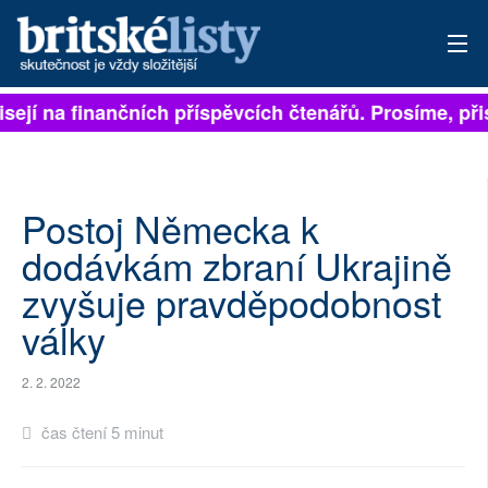
sejí na finančních příspěvcích čtenářů. Prosíme, přis
PŘIHLÁSIT
AKTUÁLNÍ VYDÁNÍ
ARCHIV
Postoj Německa k
dodávkám zbraní Ukrajině
ROZHOVORY
zvyšuje pravděpodobnost
TÉMATA
války
NEJČTENĚJŠÍ ZA 7 DNÍ
2. 2. 2022
AUTOŘI
čas čtení 5 minut
PŘÍSPĚVKY NA PROVOZ