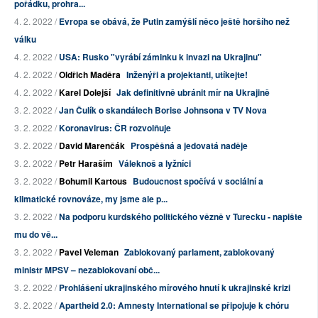
pořádku, prohra...
4. 2. 2022 /
Evropa se obává, že Putin zamýšlí něco ještě horšího než
válku
4. 2. 2022 /
USA: Rusko "vyrábí záminku k invazi na Ukrajinu"
4. 2. 2022 /
Oldřich Maděra
Inženýři a projektanti, utíkejte!
4. 2. 2022 /
Karel Dolejší
Jak definitivně ubránit mír na Ukrajině
3. 2. 2022 /
Jan Čulík o skandálech Borise Johnsona v TV Nova
3. 2. 2022 /
Koronavirus: ČR rozvolňuje
3. 2. 2022 /
David Marenčák
Prospěšná a jedovatá naděje
3. 2. 2022 /
Petr Haraším
Váleknoš a lyžníci
3. 2. 2022 /
Bohumil Kartous
Budoucnost spočívá v sociální a
klimatické rovnováze, my jsme ale p...
3. 2. 2022 /
Na podporu kurdského politického vězně v Turecku - napište
mu do vě...
3. 2. 2022 /
Pavel Veleman
Zablokovaný parlament, zablokovaný
ministr MPSV – nezablokovaní obč...
3. 2. 2022 /
Prohlášení ukrajinského mírového hnutí k ukrajinské krizi
3. 2. 2022 /
Apartheid 2.0: Amnesty International se připojuje k chóru